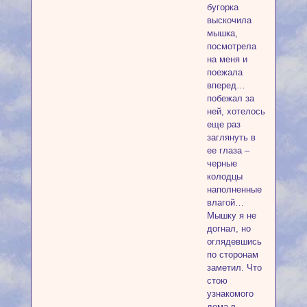
бугорка
выскочила
мышка,
посмотрела
на меня и
поежала
вперед…
побежал за
ней, хотелось
еще раз
заглянуть в
ее глаза –
черные
колодцы
наполненные
влагой…
Мышку я не
догнал, но
оглядевшись
по сторонам
заметил. Что
стою
узнакомого
дома в