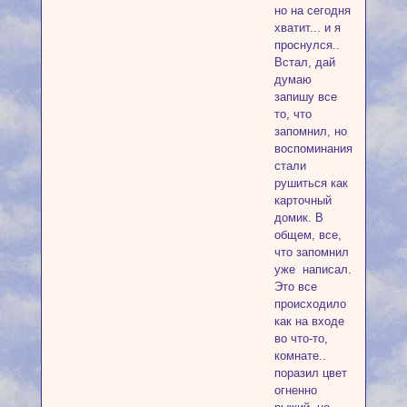
но на сегодня
хватит... и я
проснулся..
Встал, дай
думаю
запишу все
то, что
запомнил, но
воспоминания
стали
рушиться как
карточный
домик. В
общем, все,
что запомнил
уже написал.
Это все
происходило
как на входе
во что-то,
комнате..
поразил цвет
огненно