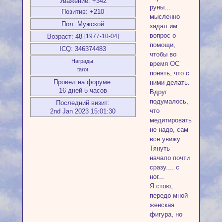
Уважение:
+342
руны...
Позитив:
+210
мысленно
Пол:
Мужской
задал им
вопрос о
Возраст:
48
[1977-10-04]
помощи,
ICQ:
346374483
чтобы во
Награды:
время ОС
tarot
понять, что с
Провел на форуме:
ними делать.
16 дней 5 часов
Вдруг
подумалось,
Последний визит:
что
2nd Jan 2023 15:01:30
медитировать
не надо, сам
все увижу...
Тянуть
начало почти
сразу.... с
ног...
Я стою,
передо мной
женская
фигура, но