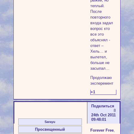
рыжий, но
теплый.
После
повторного
входа задал
вопрос кто
все это
объяснял -
ответ –
Хель… и
вылетел,
больше не
засыпал…
Продолжаю
эксперемент
+1
Поделиться
8
24th Oct 2011
09:48:01
Sarayu
Просвещенный
Forever Free
,