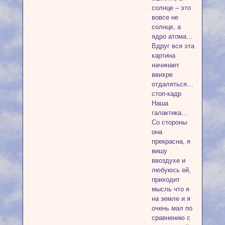
солнце – это
вовсе не
солнце, а
ядро атома…
Вдруг вся эта
картина
начинает
ввихре
отдаляться…
стоп-кадр
Наша
галактика…
Со стороны
она
прекрасна, я
вишу
ввоздухе и
любуюсь ей,
приходит
мысль что я
на земле и я
очень мал по
сравнению с