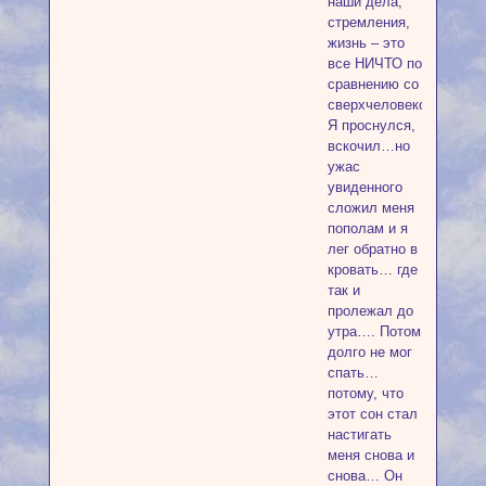
наши дела,
стремления,
жизнь – это
все НИЧТО по
сравнению со
сверхчеловеком…
Я проснулся,
вскочил…но
ужас
увиденного
сложил меня
пополам и я
лег обратно в
кровать… где
так и
пролежал до
утра…. Потом
долго не мог
спать…
потому, что
этот сон стал
настигать
меня снова и
снова… Он