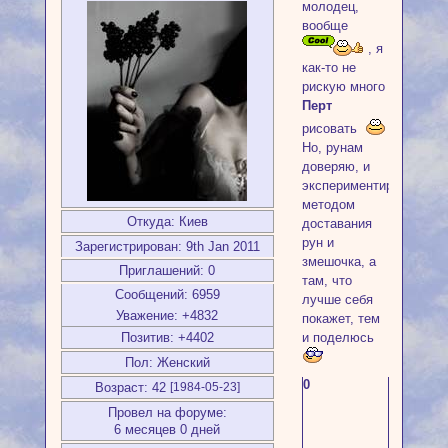
молодец,
вообще
, я
как-то не
рискую много
Перт
рисовать
Но, рунам
доверяю, и
экспериментирую
методом
Откуда:
Киев
доставания
рун и
Зарегистрирован
: 9th Jan 2011
змешочка, а
Приглашений:
0
там, что
Сообщений:
6959
лучше себя
Уважение:
+4832
покажет, тем
и поделюсь
Позитив:
+4402
Пол:
Женский
0
Возраст:
42
[1984-05-23]
Провел на форуме:
6 месяцев 0 дней