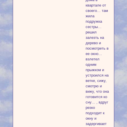
квартале от
своего… там
жила
подружка
сестры…
решил
залезть на
дерево и
посмотреть в
ее окно…
взлетел
одним
прыжком и
устроился на
ветке, сижу,
смотрю и
вижу, что она
готовится ко
сну… , вдруг
резко
подходит к
окну и
задергивает