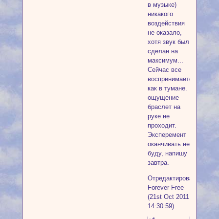
в музыке)
никакого
воздействия
не оказало,
хотя звук был
сделан на
максимум...
Сейчас все
воспринимается
как в тумане.
ощущение
браслет на
руке не
проходит.
Эксперемент
оканчивать не
буду, напишу
завтра.
Отредактировано
Forever Free
(21st Oct 2011
14:30:59)