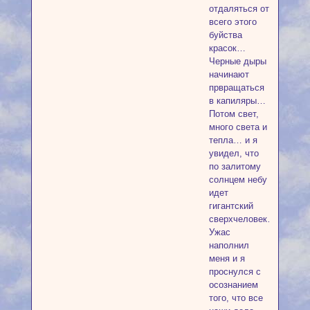
отдаляться от
всего этого
буйства
красок…
Черные дыры
начинают
првращаться
в капиляры…
Потом свет,
много света и
тепла… и я
увидел, что
по залитому
солнцем небу
идет
гигантский
сверхчеловек….
Ужас
наполнил
меня и я
проснулся с
осознанием
того, что все