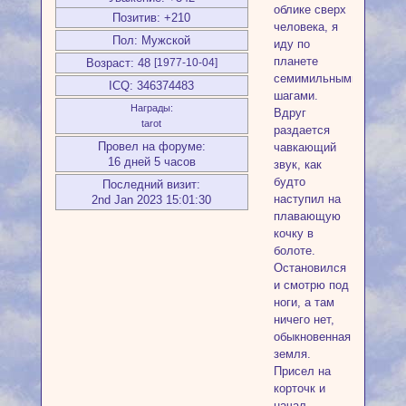
облике сверх
Позитив:
+210
человека, я
Пол:
Мужской
иду по
планете
Возраст:
48
[1977-10-04]
семимильными
ICQ:
346374483
шагами.
Награды:
Вдруг
tarot
раздается
Провел на форуме:
чавкающий
16 дней 5 часов
звук, как
будто
Последний визит:
наступил на
2nd Jan 2023 15:01:30
плавающую
кочку в
болоте.
Остановился
и смотрю под
ноги, а там
ничего нет,
обыкновенная
земля.
Присел на
корточк и
начал