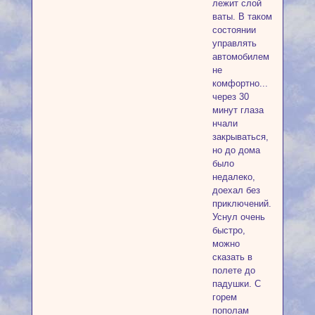
лежит слой
ваты. В таком
состоянии
управлять
автомобилем
не
комфортно...
через 30
минут глаза
нчали
закрываться,
но до дома
было
недалеко,
доехал без
приключений.
Уснул очень
быстро,
можно
сказать в
полете до
падушки. С
горем
пополам