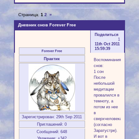
Страница:
1
2
»
Дневник снов Forever Free
Поделиться
1
11th Oct 2011
15:59:39
Forever Free
Практик
Воспоминания
снов:
1 сон
После
небольшой
медитации
провалился в
темноту, а
потом из нее
в
Зарегистрирован
: 29th Sep 2011
сверхчеловека
Приглашений:
0
(согласно
Заратустре).
Сообщений:
648
И вот в
Уважение:
+342