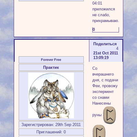
04:01
приложился
не слабо,
прихрамываю...
0
Поделиться
4
21st Oct 2011
13:09:19
Forever Free
Практик
Со
вчерашнего
дня, с подачи
Феи, провожу
экспермент
со снами
Нанесены
руны
Зарегистрирован
: 29th Sep 2011
Приглашений:
0