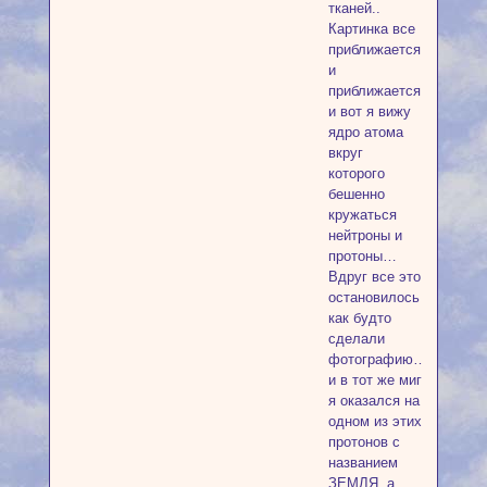
тканей..
Картинка все
приближается
и
приближается
и вот я вижу
ядро атома
вкруг
которого
бешенно
кружаться
нейтроны и
протоны…
Вдруг все это
остановилось
как будто
сделали
фотографию…
и в тот же миг
я оказался на
одном из этих
протонов с
названием
ЗЕМЛЯ, а