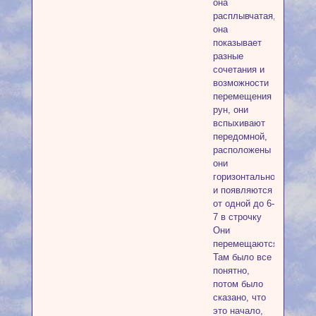
она
расплывчатая,
она
показывает
разные
сочетания и
возможности
перемещения
рун, они
вспыхивают
передомной,
расположены
они
горизонтально
и появляются
от одной до 6-
7 в строчку
Они
перемещаются
Там было все
понятно,
потом было
сказано, что
это начало,