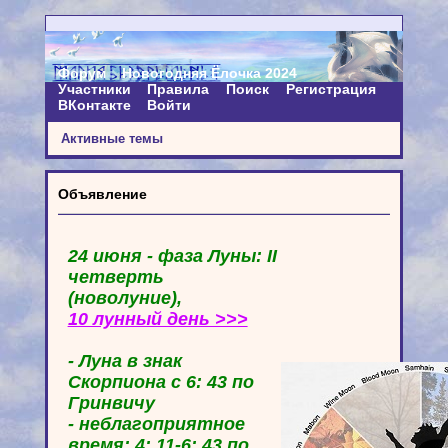
Форум
Новогодняя Ёлочка 2024
Участники
Правила
Поиск
Регистрация
ВКонтакте
Войти
Активные темы
Объявление
24 июня - фаза Луны: II
четверть
(новолуние),
10 лунный день >>>
- Луна в знак
Скорпиона с 6: 43 по
Гринвичу
- неблагоприятное
время: 4: 11-6: 43 по