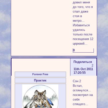
довел меня
до того, что я
спал даже
стоя в
метро…
Избавиться
удалось
только после
посещения 12
церквей…
0
Поделиться
2
11th Oct 2011
17:20:55
Forever Free
Практик
Сон 2
Встал,
оглянулся…
посмотрел на
себя
спящего…