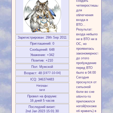
создать
четверостишья
для
облегчения
входа в
ВТО...
Результат:
входа небыло
Зарегистрирован
: 29th Sep 2011
ни в ВТО ни в
Приглашений:
0
ОС, но
проявилась
Сообщений:
648
закономерность
Уважение:
+342
до этого
Позитив:
+210
пробуждение
Пол:
Мужской
перед ВТО
было в 04:00
Возраст:
48
[1977-10-04]
Сегодня
ICQ:
346374483
проснулся от
Награды:
сильоной
tarot
боли во сне
Провел на форуме:
обочто-то
16 дней 5 часов
приложился
ногой(похоже
Последний визит:
об кравать) в
2nd Jan 2023 15:01:30