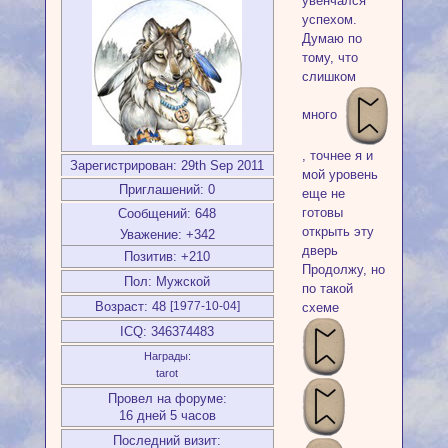
увенчался
успехом.
Думаю по
тому, что
слишком
много
, точнее я и
Зарегистрирован
: 29th Sep 2011
мой уровень
Приглашений:
0
еще не
готовы
Сообщений:
648
открыть эту
Уважение:
+342
дверь
Позитив:
+210
Продолжу, но
Пол:
Мужской
по такой
Возраст:
48
схеме
[1977-10-04]
ICQ:
346374483
Награды:
tarot
Провел на форуме:
16 дней 5 часов
Последний визит: