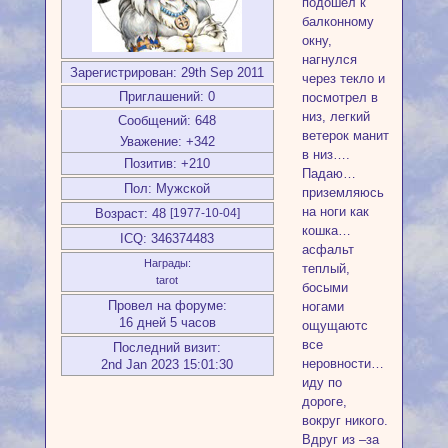
подошел к
балконному
окну,
нагнулся
Зарегистрирован
: 29th Sep 2011
через текло и
Приглашений:
0
посмотрел в
низ, легкий
Сообщений:
648
ветерок манит
Уважение:
+342
в низ….
Позитив:
+210
Падаю…
Пол:
Мужской
приземляюсь
на ноги как
Возраст:
48
[1977-10-04]
кошка…
ICQ:
346374483
асфальт
Награды:
теплый,
tarot
босыми
Провел на форуме:
ногами
16 дней 5 часов
ощущаютс
все
Последний визит:
неровности…
2nd Jan 2023 15:01:30
иду по
дороге,
вокруг никого.
Вдруг из –за