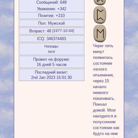
Сообщений:
648
Уважение:
+342
Позитив:
+210
Пол:
Мужской
Возраст:
48
[1977-10-04]
ICQ:
346374483
Черег пять
Награды:
минут
tarot
появилось
Провел на форуме:
состояние
16 дней 5 часов
легкого
Последний визит:
опъянения,
2nd Jan 2023 15:01:30
через 15
начало
немного
покачивать.
Поехал
домой. Мозг
находился в
полусонном
состоянии как
будто на нем