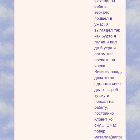
взгляде на
себя в
зеркало
пришел в
ужас, я
выглядел так
как будто я
гулял и пил
до 6 утра и
потом лег
поспать на
часок.
Визин+лошадиная
доза кофе
сделали свое
дело - сгреб
тушку и
поехал на
работу,
постоянно
клонит ко
сну.... 1 час
повер
металла(направление