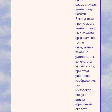
рассматривать
землю под
ногами.
Взгляд стал
пронизывать
землю… там
был какойто
организм, но
точно
определить
какой не
удалось, т.к.
взгляд стал
углубляться,
при этом
увеливая
изображение,
как
микроскоп…
вот уже
видны
фрагменты
скелета,