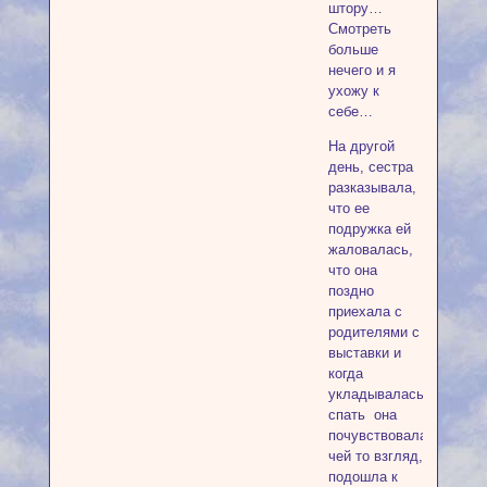
штору…
Смотреть
больше
нечего и я
ухожу к
себе…
На другой
день, сестра
разказывала,
что ее
подружка ей
жаловалась,
что она
поздно
приехала с
родителями с
выставки и
когда
укладывалась
спать она
почувствовала
чей то взгляд,
подошла к