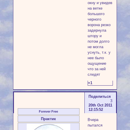
окну и увидев
на ветке
большого
черного
ворона резко
задернула
штору и
потом долго
не могла
уснуть, т.к. у
нее было
ощущение
что за ней
следят
+1
Поделиться
3
20th Oct 2011
12:15:52
Forever Free
Практик
Вчера
пытался