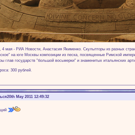
4 мая - РИА Новости, Анастасия Якименко. Скульпторы из разных стра
ское" на юге Москвы композиции из песка, посвященные Римской импери
ры глав государств "большой восьмерки" и знаменитых итальянских арт
роса: 300 рублей.
ться
20th May 2011 12:49:32
ющий