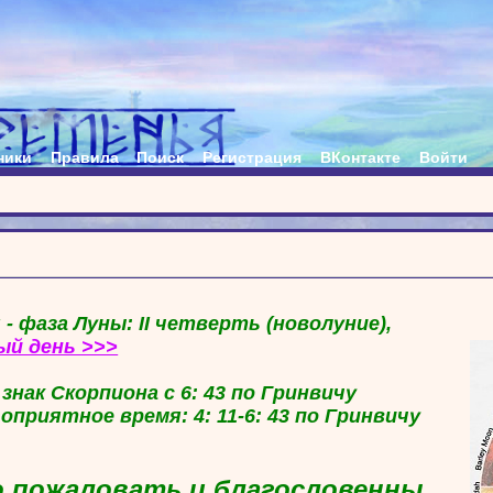
ники
Правила
Поиск
Регистрация
ВКонтакте
Войти
 - фаза Луны: II четверть (новолуние),
ый день >>>
в знак Скорпиона с 6: 43 по Гринвичу
гоприятное время: 4: 11-6: 43 по Гринвичу
 пожаловать и благословенны