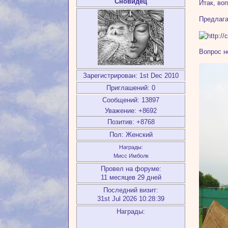
Сновидец
Итак, во
Предлага
Вопрос н
Зарегистрирован
: 1st Dec 2010
Приглашений:
0
Сообщений:
13897
Уважение:
+8692
Позитив:
+8768
Пол:
Женский
Награды:
Мисс Имболк
Провел на форуме:
11 месяцев 29 дней
Последний визит:
31st Jul 2026 10:28:39
Награды: