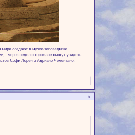
н мира создают в музее-заповеднике
и, - через неделю горожане смогут увидеть
истов Софи Лорен и Адриано Челентано.
5