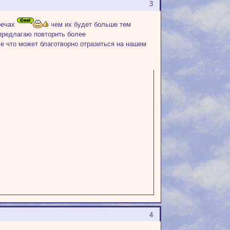
3
тречах
чем их будет больше тем
 предлагаю повторить более
се что может благотворно отразиться на нашем
4