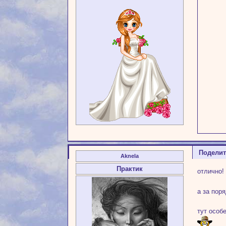
Подели
Aknela
Практик
отлично!
а за поря
тут особ