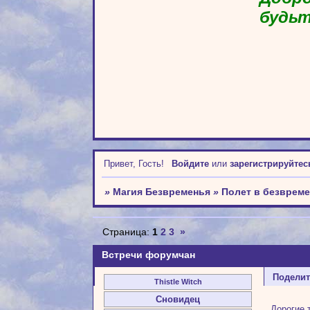
будьт
Привет, Гость!
Войдите
или
зарегистрируйтес
»
Магия Безвременья
»
Полет в безврем
Страница:
1
2
3
»
Встречи форумчан
Подели
Thistle Witch
Сновидец
Дорогие