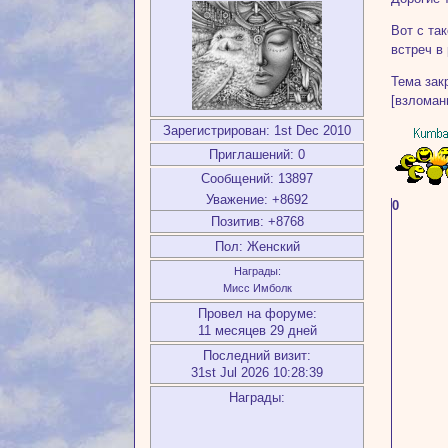
Вот с та
встреч в 
Тема зак
[взломан
Зарегистрирован
: 1st Dec 2010
Приглашений:
0
Сообщений:
13897
Уважение:
+8692
0
Позитив:
+8768
Пол:
Женский
Награды:
Мисс Имболк
Провел на форуме:
11 месяцев 29 дней
Последний визит:
31st Jul 2026 10:28:39
Награды: