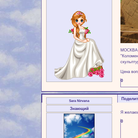
МОСКВА, 
"Коломен
скульпту
Цена воп
0
Подели
Sara Nirvana
Знающий
Я жела
0