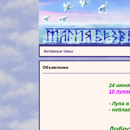
Форум
Новогодняя Ёлочка 2024
Участ
Активные темы
Объявление
24 июня
10 лунн
- Луна 
- небла
Добро