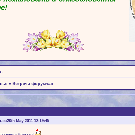
е!
ь
.
енье
»
Встречи форумчан
ться
20th May 2011 12:19:45
 товарищи Ведьмы!