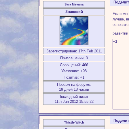
Подели
Sara Nirvana
Знающий
Если мен
лучше, в
основате
развити
+1
Зарегистрирован
: 17th Feb 2011
Приглашений:
0
Сообщений:
466
Уважение:
+98
Позитив:
+1
Провел на форуме:
19 дней 18 часов
Последний визит:
11th Jan 2012 15:55:22
Подели
Thistle Witch