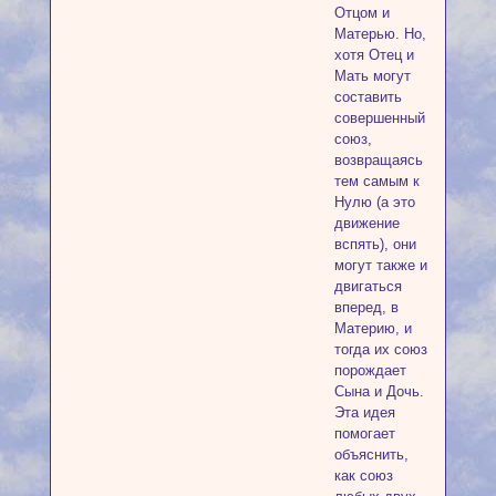
Отцом и
Матерью. Но,
хотя Отец и
Мать могут
составить
совершенный
союз,
возвращаясь
тем самым к
Нулю (а это
движение
вспять), они
могут также и
двигаться
вперед, в
Материю, и
тогда их союз
порождает
Сына и Дочь.
Эта идея
помогает
объяснить,
как союз