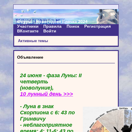
Форум
Новогодняя Ёлочка 2024
Участники
Правила
Поиск
Регистрация
ВКонтакте
Войти
Активные темы
Объявление
24 июня - фаза Луны: II
четверть
(новолуние),
10 лунный день >>>
- Луна в знак
Скорпиона с 6: 43 по
Гринвичу
- неблагоприятное
время: 4: 11-6: 43 по