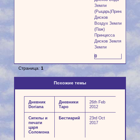
Земли
(Рыцарь)Принц
Дисков
Воздух Земли
(Паж)
Принцесса
Дисков Земля
Земли
0
Страница:
1
Похожие темы
Дневник
Дневники
26th Feb
Doriana
Таро
2012
Сигилы и
Бестиарий
23rd Oct
печати
2017
царя
Соломона