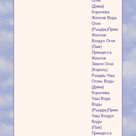
Огня
(Дама)
Королева
Жезлов Вода
Огня
(Рыцарь)Принц
Жезлов
Воздух Огня
(Паж)
Принцесса
Жезлов
Земля Огня
(Король)
Рыцарь Чаш
Огонь Воды
(Дама)
Королева
Чаш Вода
Воды
(Рыцарь)Принц
Чаш Воздух
Воды
(Паж)
Принцесса