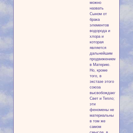
можно
назвать
Сыном от
брака
элементов
водорода и
хлора и
которая
является
дальнейшим
продвижением
в Материю.
Но, кроме
того, в
экстазе этого
союза
высвобождаются
Свет и Тепло;
эти
феномены не
материальны
в том же
самом
смысле, в