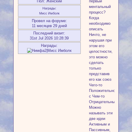
Пол:
Женский
первый
ментальный
Награды:
процесс?
Мисс Имболк
Когда
Провел на форуме:
необходимо
11 месяцев 29 дней
описать
Последний визит:
Ничто, не
31st Jul 2026 10:28:39
нарушая при
Награды:
этом его
целостности,
это можно
сделать
только
представив
его как союз
Чего-то
Положительного
с Чем-то
Отрицательным.
Можно
называть эти
две идеи
Активным и
Пассивным,