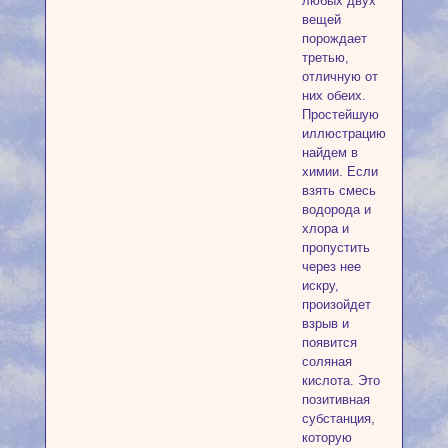
любых двух
вещей
порождает
третью,
отличную от
них обеих.
Простейшую
иллюстрацию
найдем в
химии. Если
взять смесь
водорода и
хлора и
пропустить
через нее
искру,
произойдет
взрыв и
появится
соляная
кислота. Это
позитивная
субстанция,
которую