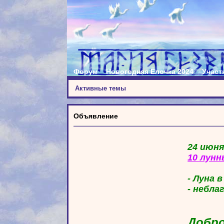
Форум
Новогодняя Ёлочка 2024
Участ
Активные темы
Объявление
24 июня
10 лунн
- Луна 
- небла
Добро