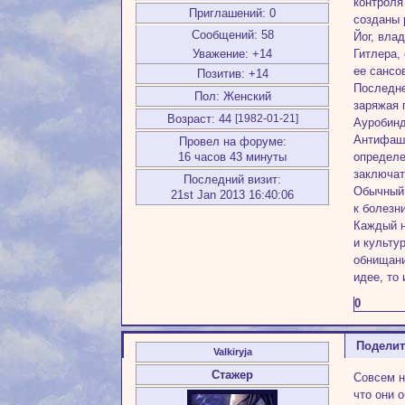
контроля
Приглашений:
0
созданы 
Сообщений:
58
Йог, вла
Гитлера,
Уважение:
+14
ее сансо
Позитив:
+14
Последне
Пол:
Женский
заряжая 
Возраст:
44
[1982-01-21]
Ауробинд
Антифаши
Провел на форуме:
определе
16 часов 43 минуты
заключат
Последний визит:
Обычный 
21st Jan 2013 16:40:06
к болезн
Каждый н
и культу
обнищани
идее, то
0
Подели
Valkiryja
Стажер
Совсем н
что они 