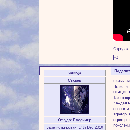
Отредакт
+3
Подели
Valkiryja
Стажер
Очень ин
Но вот ч
ОБЩИЕ 
Так гово
Каждая м
энергети
эгрегор.
эгрегор,
Откуда:
Владимир
поколени
Зарегистрирован
: 14th Dec 2010