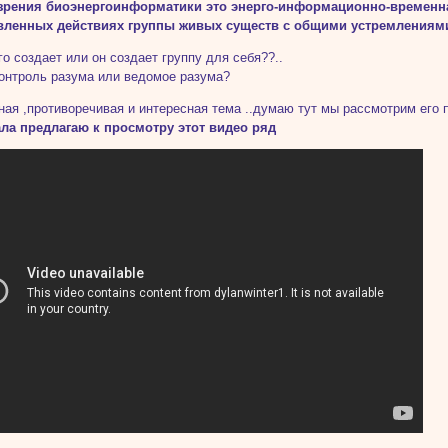
 зрения биоэнергоинформатики это энерго-информационно-временн
вленных действиях группы живых существ с общими устремлениями
его создает или он создает группу для себя??..
контроль разума или ведомое разума?
ная ,противоречивая и интересная тема ..думаю тут мы рассмотрим его
ала предлагаю к просмотру этот видео ряд