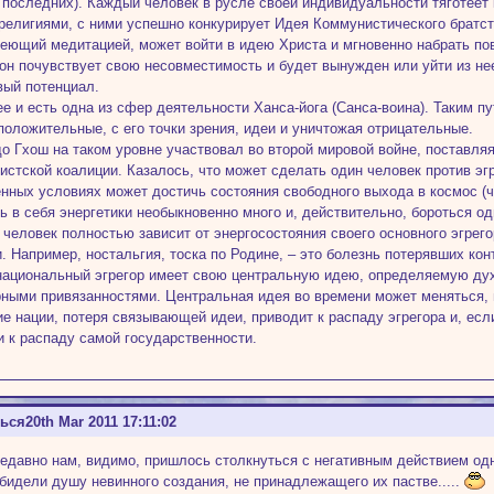
 последних). Каждый человек в русле своей индивидуальности тяготеет 
религиями, с ними успешно конкурирует Идея Коммунистического братств
деющий медитацией, может войти в идею Христа и мгновенно набрать п
 он почувствует свою несовместимость и будет вынужден или уйти из нее
вый потенциал.
е и есть одна из сфер деятельности Ханса-йога (Санса-воина). Таким 
положительные, с его точки зрения, идеи и уничтожая отрицательные.
о Гхош на таком уровне участвовал во второй мировой войне, поставля
стской коалиции. Казалось, что может сделать один человек против эг
нных условиях может достичь состояния свободного выхода в космос (че
ь в себя энергетики необыкновенно много и, действительно, бороться о
человек полностью зависит от энергосостояния своего основного эгрего
и. Например, ностальгия, тоска по Родине, – это болезнь потерявших кон
ациональный эгрегор имеет свою центральную идею, определяемую ду
рными привязанностями. Центральная идея во времени может меняться, 
е нации, потеря связывающей идеи, приводит к распаду эгрегора и, есл
 и к распаду самой государственности.
ться
20th Mar 2011 17:11:02
едавно нам, видимо, пришлось столкнуться с негативным действием одног
обидели душу невинного создания, не принадлежащего их пастве.....