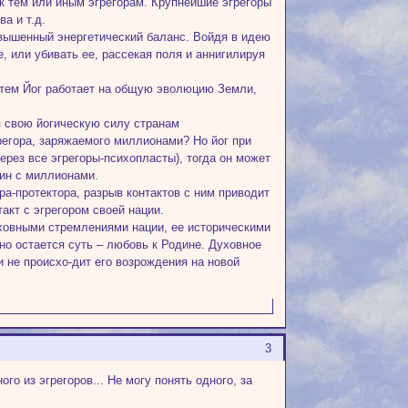
к тем или иным эгрегорам. Крупнейшие эгрегоры
а и т.д.
овышенный энергетический баланс. Войдя в идею
, или убивать ее, рассекая поля и аннигилируя
путем Йог работает на общую эволюцию Земли,
я свою йогическую силу странам
регора, заряжаемого миллионами? Но йог при
рез все эгрегоры-психопласты), тогда он может
дин с миллионами.
ра-протектора, разрыв контактов с ним приводит
такт с эгрегором своей нации.
ховными стремлениями нации, ее историческими
но остается суть – любовь к Родине. Духовное
и не происхо-дит его возрождения на новой
3
о из эгрегоров... Не могу понять одного, за