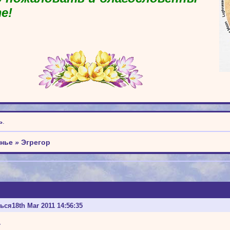
е!
ь
.
енье
»
Эгрегор
ться
18th Mar 2011 14:56:35
-