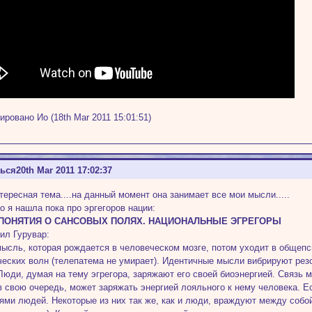
ировано Ио (18th Mar 2011 15:01:51)
ться
20th Mar 2011 17:02:37
тересная тема....на данный момент она занимает все мои мысли.....
то я нашла пока про эргегоров нации:
ПОНЯТИЯ О САНСОВЫХ ПОЛЯХ. НАЦИОНАЛЬНЫЕ ЭГРЕГОРЫ
рил Гурувар:
ысль, которая рождается в человеческом мозге, потом уходит в общепс
ческих волн (телепатема не умирает). Идентичные мысли вибрируют резо
 Люди, думая на тему эгрегора, заряжают его своей биоэнергией. Связь 
 в свою очередь, может заряжать энергией лояльного к нему человека. 
ями людей. Некоторые из них так же, как и люди, враждуют между собо