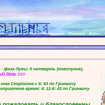
ники
Правила
Поиск
Регистрация
ВКонтакте
Войти
 - фаза Луны: II четверть (новолуние),
ый день >>>
в знак Скорпиона с 6: 43 по Гринвичу
гоприятное время: 4: 11-6: 43 по Гринвичу
 пожаловать и благословенны