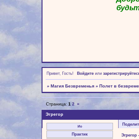
будьт
Привет, Гость!
Войдите
или
зарегистрируйтес
»
Магия Безвременья
»
Полет в безврем
Страница:
1
2
»
Эгрегор
Подели
Ио
Практик
Эгрегор 