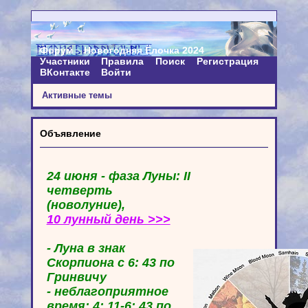
Форум
Новогодняя Ёлочка 2024
Участники
Правила
Поиск
Регистрация
ВКонтакте
Войти
Активные темы
Объявление
24 июня - фаза Луны: II
четверть
(новолуние),
10 лунный день >>>
- Луна в знак
Скорпиона с 6: 43 по
Гринвичу
- неблагоприятное
время: 4: 11-6: 43 по