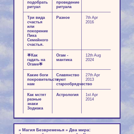
подобрать
проведение
ритуал
ритуала
Три вида
Разное
7th Apr
счастья
2016
или
покорение
Пика
Семейного
счастья.
🌟Как
Огам -
12th Aug
гадать на
мантика
2024
Огаме🌟
Какие боги
Славянство
27th Apr
покровительствуют
и
2013
нам
старообрядчество
Как мстят
Астрология
1st Apr
разные
2014
знаки
Зодиака
»
Магия Безвременья
»
Два мира: