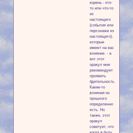
корень - кто-
то или что-то
из
настоящего
(события или
персонажи из
настоящего),
которые
имеют на вас
влияние. - а
вот этот
оракул мне
рекомендует
проявить
бдительность.
Какие-то
влияния из
прошлого
определенно
есть. Но
также, этот
оракул
советует, что
когда я буду