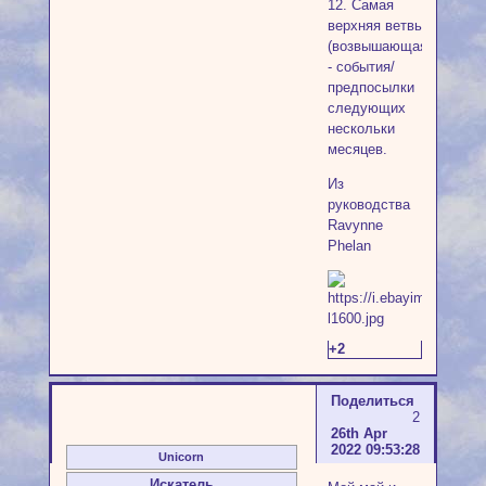
12. Самая
верхняя ветвь
(возвышающаяся)
- события/
предпосылки
следующих
нескольки
месяцев.
Из
руководства
Ravynne
Phelan
+2
Поделиться
2
26th Apr
2022 09:53:28
Unicorn
Искатель