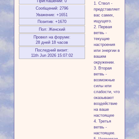
Приглашений:
0
1. Ствол -
Сообщений:
2796
представляет
Уважение:
+1651
вас самих,
ищущего.
Позитив:
+1670
2. Первая
Пол:
Женский
ветвь -
Провел на форуме:
текущие
28 дней 18 часов
настроения
Последний визит:
или энергии в
11th Jun 2026 15:07:02
вашем
окружении.
3. Вторая
ветвь -
возможные
силы или
слабости, что
оказывают
воздействие
на ваше
настоящее
4. Третья
ветвь -
настоящее.
5. Четвертая