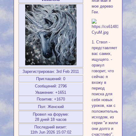
Мой май и
мое дерево
Геи.
1. Ствол -
представляет
вас самих,
ищущего. -
оракул
говорит, что
Зарегистрирован
: 3rd Feb 2011
сейчас я
Приглашений:
0
вхожу в
Сообщений:
2796
период
Уважение:
+1651
поиска для
Позитив:
+1670
себя новых
уроков, как с
Пол:
Женский
положительным
Провел на форуме:
исходом, из
28 дней 18 часов
серии "и жили
Последний визит:
они долго и
11th Jun 2026 15:07:02
счастливо",