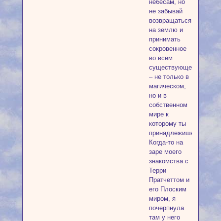
небесам, но
не забывай
возвращаться
на землю и
принимать
сокровенное
во всем
существующем
– не только в
магическом,
но и в
собственном
мире к
которому ты
принадлежишь.
Когда-то на
заре моего
знакомства с
Терри
Пратчеттом и
его Плоским
миром, я
почерпнула
там у него