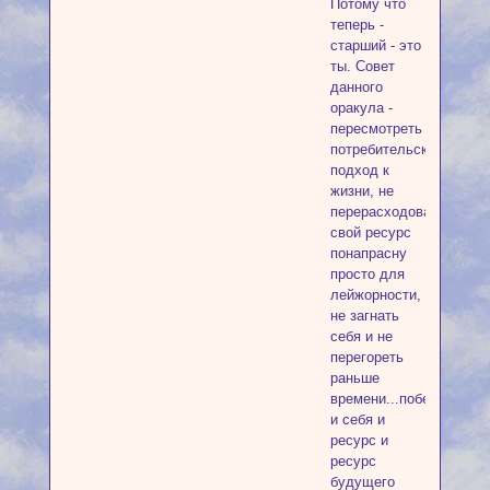
Потому что
теперь -
старший - это
ты. Совет
данного
оракула -
пересмотреть
потребительский
подход к
жизни, не
перерасходовать
свой ресурс
понапрасну
просто для
лейжорности,
не загнать
себя и не
перегореть
раньше
времени...поберечь
и себя и
ресурс и
ресурс
будущего