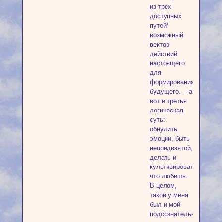
из трех
доступных
путей/
возможный
вектор
действий
настоящего
для
формирования
будущего. - а
вот и третья
логическая
суть:
обнулить
эмоции, быть
непредвзятой,
делать и
культивировать,
что любишь.
В целом,
таков у меня
был и мой
подсознательный