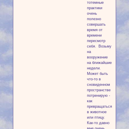
тотемные
практики
очень
полезно
совершать
время от
времени
пересмотр
себя. Возьму
на
вооружение
на ближайшие
недели.
Может быть
что-то в
сновиденном
пространстве
потренирую -
как
превращаться
в животное
или птицу.
Как-то давно
мне очень