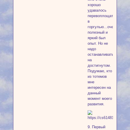
хорошо
удавалось
перевоплощаться
в
горгулью...очень
полезный и
яркий был
опыт. Но не
надо
останавливаться
на
достигнутом.
Подумаю, кто
из тотемов
мне
интересен на
данный
момент моего
развития.
9. Первый