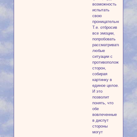
возможность
испытать
свою
проницательность.
Т.е. отбросив
все эмоции,
попробовать
рассматривать
любые
ситуации с
противоположных
сторон,
собирая
картинку в
единое целое.
И это
позволит
понять, что
обе
вовлеченные
в диспут
стороны
могут