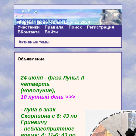
Форум
Новогодняя Ёлочка 2024
Участники
Правила
Поиск
Регистрация
ВКонтакте
Войти
Активные темы
Объявление
24 июня - фаза Луны: II
четверть
(новолуние),
10 лунный день >>>
- Луна в знак
Скорпиона с 6: 43 по
Гринвичу
- неблагоприятное
время: 4: 11-6: 43 по