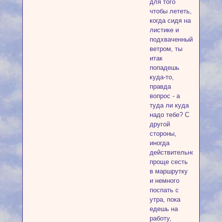
для того
чтобы лететь,
когда сидя на
листике и
подхваченный
ветром, ты
итак
попадешь
куда-то,
правда
вопрос - а
туда ли куда
надо тебе? С
другой
стороны,
иногда
действительно
проще сесть
в маршрутку
и немного
поспать с
утра, пока
едешь на
работу,