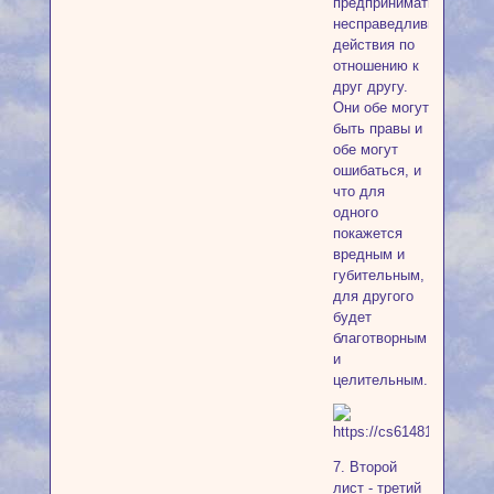
предпринимать
несправедливые
действия по
отношению к
друг другу.
Они обе могут
быть правы и
обе могут
ошибаться, и
что для
одного
покажется
вредным и
губительным,
для другого
будет
благотворным
и
целительным.
7. Второй
лист - третий