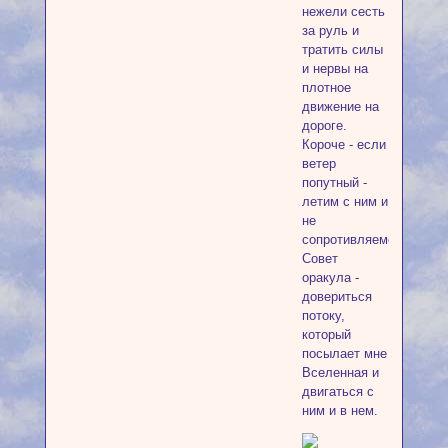
нежели сесть
за руль и
тратить силы
и нервы на
плотное
движение на
дороге.
Короче - если
ветер
попутный -
летим с ним и
не
сопротивляемся.
Совет
оракула -
довериться
потоку,
который
посылает мне
Вселенная и
двигаться с
ним и в нем.