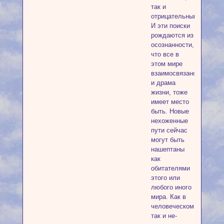
так и
отрицательным.
И эти поиски
рождаются из
осознанности,
что все в
этом мире
взаимосвязано
и драма
жизни, тоже
имеет место
быть. Новые
нехоженные
пути сейчас
могут быть
нашептаны
как
обитателями
этого или
любого иного
мира. Как в
человеческом,
так и не-