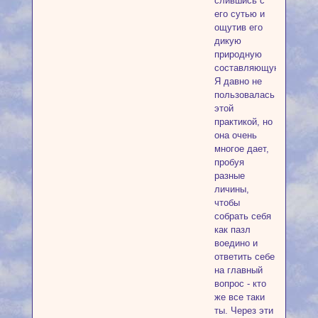
слившись с
его сутью и
ощутив его
дикую
природную
составляющую.
Я давно не
пользовалась
этой
практикой, но
она очень
многое дает,
пробуя
разные
личины,
чтобы
собрать себя
как пазл
воедино и
ответить себе
на главный
вопрос - кто
же все таки
ты. Через эти