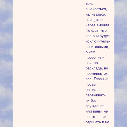
течь,
выливаться,
изливаться,
очищаться
через эмоции.
Не факт что
все они будут
исключительно
позитивными,
о чем
пророчит и
начало
расклада, но
проживем их
все. Главный
посыл
оракула -
переживать
их без
осуждения
или вины, не
пытаться их
отрицать и не