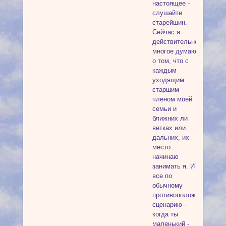
настоящее -
слушайте
старейшин.
Сейчас я
действительно
многое думаю
о том, что с
каждым
уходящим
старшим
членом моей
семьи и
ближних ли
ветках или
дальних, их
место
начинаю
занимать я. И
все по
обычному
противоположному
сценарию -
когда ты
маленький -