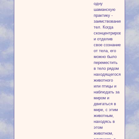
одну
шаманскую
практику -
заимствования
тел. Когда
сконцентрировав
и отделив
свое сознание
от тела, его
можно было
переместить
в тело рядом
находящегося
животного
или птицы и
наблюдать за
миром и
двигаться в
мире, с этим
животным,
находясь в
этом
животном,