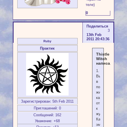
теле)
0
Поделиться
3
13th Feb
2011 20:43:36
Ruby
Практик
Thistle
Witch
написал(а):
1.
Вы
в
повседневной
жизни
как
Зарегистрирован
: 5th Feb 2011
относитесь
Приглашений:
0
к
жукам?
Сообщений:
162
Какие
Уважение:
+68
эмоции