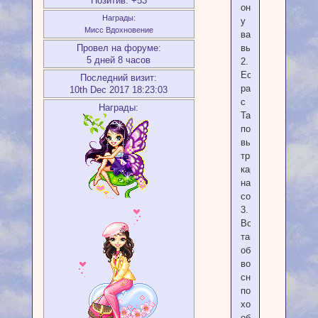
Позитив:
+53
они
Награды:
у
Мисс Вдохновение
вас
Провел на форуме:
вызывают?
5 дней 8 часов
2.
Если
Последний визит:
работаете
10th Dec 2017 18:23:03
с
Награды:
Таро,
попробуйте
вытянуть
три
карты
на
сон
3.
Возможно
таким
образом
во
сне
подсознание
хочет
обратить