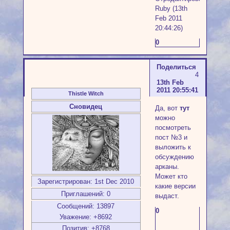
Ruby (13th
Feb 2011
20:44:26)
0
Поделиться
4
13th Feb
2011 20:55:41
Thistle Witch
Сновидец
Да, вот
тут
можно
посмотреть
пост №3 и
выложить к
обсуждению
арканы.
Может кто
Зарегистрирован
: 1st Dec 2010
какие версии
Приглашений:
0
выдаст.
Сообщений:
13897
0
Уважение:
+8692
Позитив:
+8768