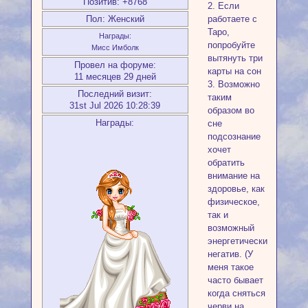
Позитив:
+8768
2. Если
Пол:
Женский
работаете с
Таро,
Награды:
попробуйте
Мисс Имболк
вытянуть три
Провел на форуме:
карты на сон
11 месяцев 29 дней
3. Возможно
Последний визит:
таким
31st Jul 2026 10:28:39
образом во
Награды:
сне
подсознание
хочет
обратить
внимание на
здоровье, как
физическое,
так и
возможный
энергетический
негатив. (У
меня такое
часто бывает
когда сняться
черви на