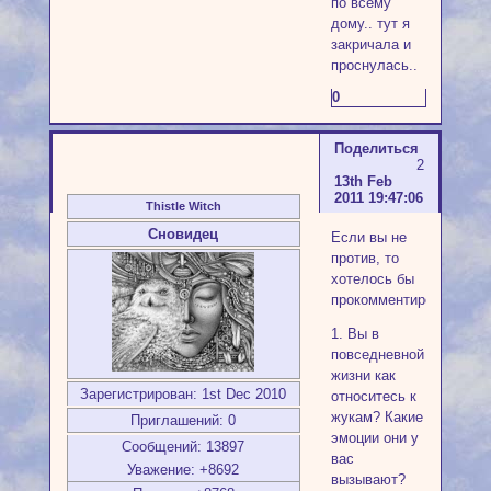
по всему
дому.. тут я
закричала и
проснулась..
0
Поделиться
2
13th Feb
2011 19:47:06
Thistle Witch
Сновидец
Если вы не
против, то
хотелось бы
прокомментировать:
1. Вы в
повседневной
жизни как
Зарегистрирован
: 1st Dec 2010
относитесь к
жукам? Какие
Приглашений:
0
эмоции они у
Сообщений:
13897
вас
Уважение:
+8692
вызывают?