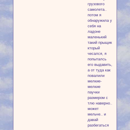
грузового
самолета..
потом я
обнаружила у
себя на
ладоне
маленький
такий прыщик
кторый
чесался, я
попыталсь
его выдавить,
а от туда как
повалили
мелкие-
мелкие
паучки
размером с
тлю наверно..
может
мельче.. и
давай
разбегаться