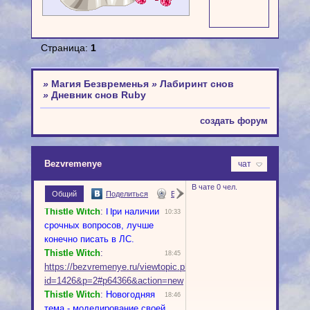
Страница:
1
»
Магия Безвременья
»
Лабиринт снов
»
Дневник снов Ruby
создать форум