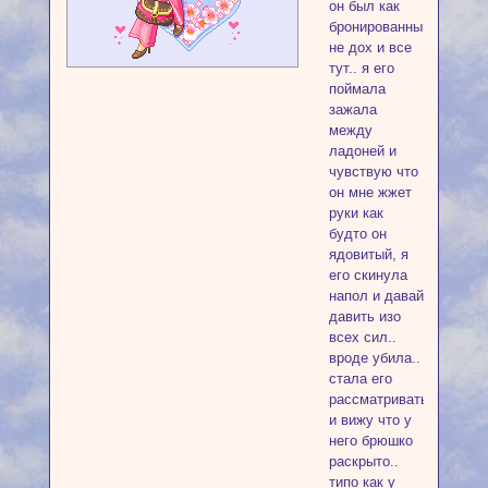
он был как
бронированный
не дох и все
тут.. я его
поймала
зажала
между
ладоней и
чувствую что
он мне жжет
руки как
будто он
ядовитый, я
его скинула
напол и давай
давить изо
всех сил..
вроде убила..
стала его
рассматривать
и вижу что у
него брюшко
раскрыто..
типо как у