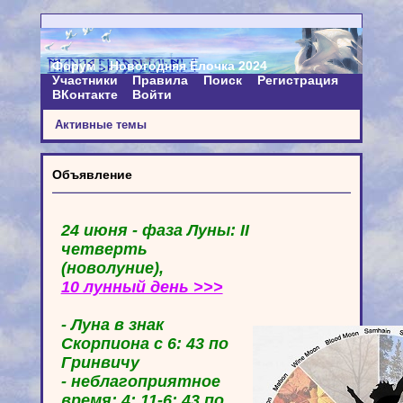
Форум
Новогодняя Ёлочка 2024
Участники
Правила
Поиск
Регистрация
ВКонтакте
Войти
Активные темы
Объявление
24 июня - фаза Луны: II
четверть
(новолуние),
10 лунный день >>>
- Луна в знак
Скорпиона с 6: 43 по
Гринвичу
- неблагоприятное
время: 4: 11-6: 43 по