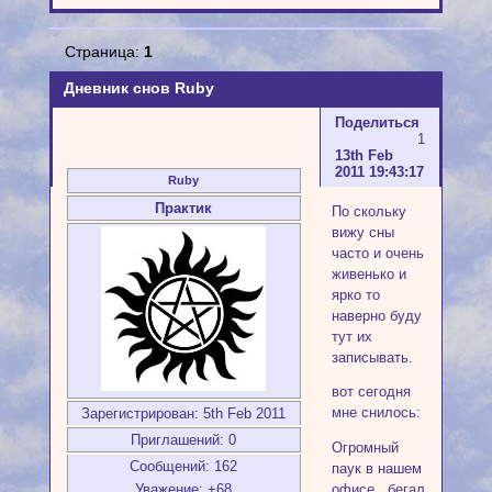
Страница:
1
Дневник снов Ruby
Поделиться
1
13th Feb
2011 19:43:17
Ruby
Практик
По скольку
вижу сны
часто и очень
живенько и
ярко то
наверно буду
тут их
записывать.
вот сегодня
мне снилось:
Зарегистрирован
: 5th Feb 2011
Приглашений:
0
Огромный
Сообщений:
162
паук в нашем
Уважение:
+68
офисе.. бегал