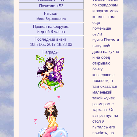
по коридорам
Позитив:
+53
и поугал моих
Награды:
коллег.. там
Мисс Вдохновение
еще
Провел на форуме:
поменьше
5 дней 8 часов
были
Последний визит:
пучки.Потом я
10th Dec 2017 18:23:03
вижу себя
дома на кухне
Награды:
и на обед
открываю
банку
консервов с
лососем, а
там оказался
маленький
такой жучек
размером с
таркана. Он
выпрыгнул на
стол я
пыталсь его
прибить, но