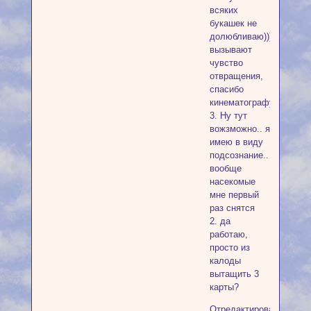
всяких
букашек не
долюбливаю)))
вызывают
чувство
отвращения,
спасибо
кинематографу)))
3. Ну тут
вожзможно.. я
имею в виду
подсознание..
вообще
насекомые
мне первый
раз снятся
2. да
работаю,
просто из
калоды
вытащить 3
карты?
Отредактировано