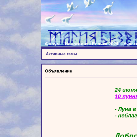
Форум
Новогодняя Ёлочка 2024
Участ
Активные темы
Объявление
24 июня
10 лунн
- Луна 
- небла
Добро