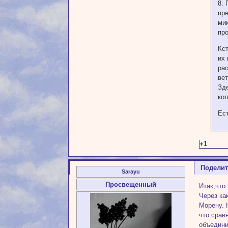
8. 
пр
мик
про
Кс
их 
рас
вет
Зд
ко
Ес
+1
Подели
Sarayu
Просвещенный
Итак,что
Через ка
Морену. 
что срав
объедини