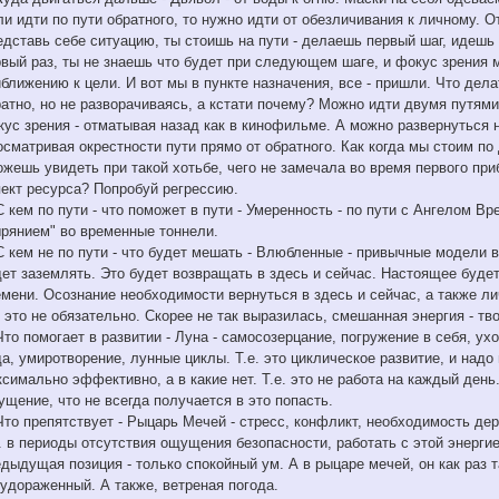
и идти по пути обратного, то нужно идти от обезличивания к личному. От
дставь себе ситуацию, ты стоишь на пути - делаешь первый шаг, идешь 
рвый раз, ты не знаешь что будет при следующем шаге, и фокус зрения 
ближению к цели. И вот мы в пункте назначения, все - пришли. Что дел
атно, но не разворачиваясь, а кстати почему? Можно идти двумя путями 
ус зрения - отматывая назад как в кинофильме. А можно развернуться н
сматривая окрестности пути прямо от обратного. Как когда мы стоим по
ожешь увидеть при такой хотьбе, чего не замечала во время первого пр
пект ресурса? Попробуй регрессию.
С кем по пути - что поможет в пути - Умеренность - по пути с Ангелом 
ырянием" во временные тоннели.
 С кем не по пути - что будет мешать - Влюбленные - привычные модели
дет заземлять. Это будет возвращать в здесь и сейчас. Настоящее буде
емени. Осознание необходимости вернуться в здесь и сейчас, а также л
 это не обязательно. Скорее не так выразилась, смешанная энергия - тво
Что помогает в развитии - Луна - самосозерцание, погружение в себя, у
а, умиротворение, лунные циклы. Т.е. это циклическое развитие, и надо 
симально эффективно, а в какие нет. Т.е. это не работа на каждый день
щение, что не всегда получается в это попасть.
Что препятствует - Рыцарь Мечей - стресс, конфликт, необходимость де
. в периоды отсутствия ощущения безопасности, работать с этой энергие
дыдущая позиция - только спокойный ум. А в рыцаре мечей, он как раз та
будораженный. А также, ветреная погода.