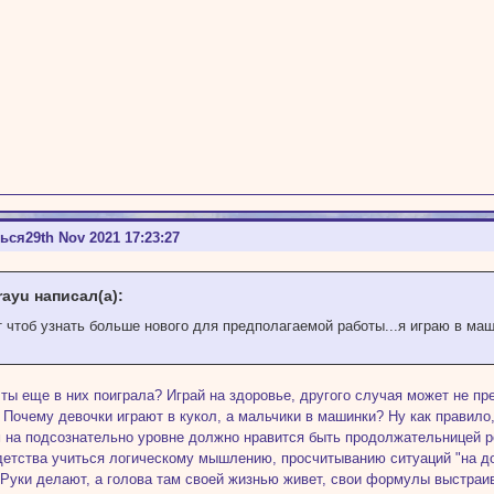
ться
29th Nov 2021 17:23:27
rayu написал(а):
т чтоб узнать больше нового для предполагаемой работы...я играю в ма
 ты еще в них поиграла? Играй на здоровье, другого случая может не пр
 Почему девочки играют в кукол, а мальчики в машинки? Ну как правило
 на подсознательно уровне должно нравится быть продолжательницей род
детства учиться логическому мышлению, просчитыванию ситуаций "на доро
 Руки делают, а голова там своей жизнью живет, свои формулы выстраива