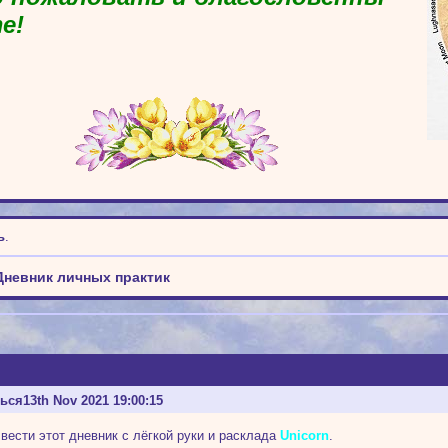
е!
ь
.
Дневник личных практик
ться
13th Nov 2021 19:00:15
вести этот дневник с лёгкой руки и расклада
Unicorn
.