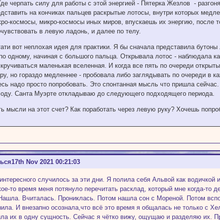
Где черпать силу для работы с этой энергией - Пятерка Жезлов - разгоня
едставить на кончиках пальцев раскрытые лотосы, внутри которых медле
ро-космосы, микро-космосы иных миров, впускаешь их энергию, после то
чувствовать в левую ладонь, и далее по телу.
тати вот неплохая идея для практики. Я бы сначала представила бутоны
по одному, начиная с большого пальца. Открывала лотос - наблюдала ка
кручиваться маленькая вселенная. И когда все пять по очереди открыты
ру, но гораздо медленнее - пробовала либо заглядывать по очереди в к
есь надо просто попробовать. Это спонтанная мысль что пришла сейчас.
лоду. Санта Муэрте откладываю до следующего подходящего периода.
ть мысли на этот счет? Как поработать через левую руку? Хочешь попро
ться
17th Nov 2021 00:21:03
 интересного случилось за эти дни. Я полила себя Альвой как водичкой и
кое-то время меня потянуло перечитать расклад, который мне когда-то 
Нашла. Вчиталась. Прониклась. Потом нашла сон с Мореной. Потом вспо
нила. И внезапно осознала,что всё это время я общалась не только с Хе
ла их в одну сущность. Сейчас я чётко вижу, ощущаю и разделяю их. 