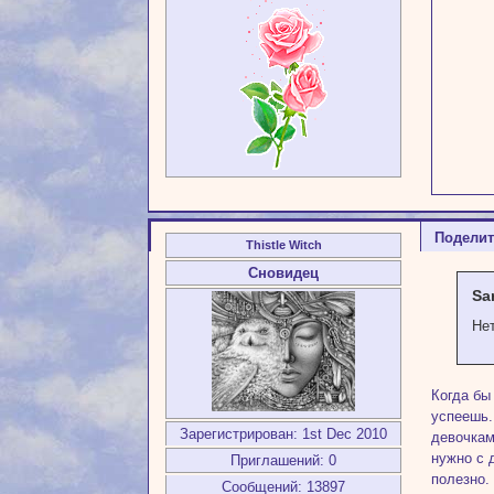
Подели
Thistle Witch
Сновидец
Sa
Не
Когда бы
успеешь.
Зарегистрирован
: 1st Dec 2010
девочкам
нужно с 
Приглашений:
0
полезно.
Сообщений:
13897