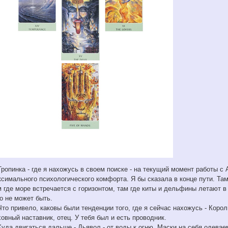
Тропинка - где я нахожусь в своем поиске - на текущий момент работы с 
симального психологического комфорта. Я бы сказала в конце пути. Там
 где море встречается с горизонтом, там где киты и дельфины летают в
о не может быть.
Что привело, каковы были тенденции того, где я сейчас нахожусь - Король 
овный наставник, отец. У тебя был и есть проводник.
Куда двигаться дальше - Дьявол - от воды к огню. Маски на себя одева