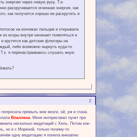
ть энергию через левую руку. Т.е.
нно раскручивается огненная энергия, как
го, как получится хорошо ее раскрутить и
 лотосов на кончиках пальцев и открывала
к из искры внутри начинает появляться и
 и крутятся как детские флюгеры на
аждый, либо возможно нырнуть куда-то.
 Т.к. я перенастраиваюсь слушать иную
бовать?
2
 попросила промыть мое мозги, ой, ум и глаза.
делала
Влаллена
. Меня интересовал пункт про
мнила несколько медитаций с Хель. Потом кое-
ль, но и с Мореной, только почему-то
Причём одну медитацию я поняла внезапно