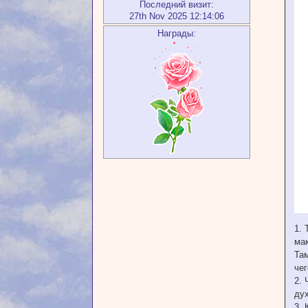
Последний визит:
27th Nov 2025 12:14:06
Награды:
1. 
мак
Там
чег
2. 
дух
3. 