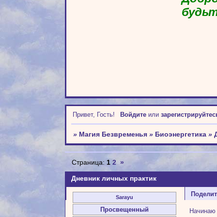
будьт
Привет, Гость!
Войдите
или
зарегистрируйтес
»
Магия Безвременья
»
Биоэнергетика
»
Страница:
1
2
»
Дневник личных практик
Подели
Sarayu
Просвещенный
Начинаю 