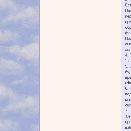
Есл
Пре
пе
при
обр
фок
Про
см
ас
4. 
"н
5.
бу
вр
(Но
6. 
вод
мак
ощу
7. 
Т.е
пре
вз