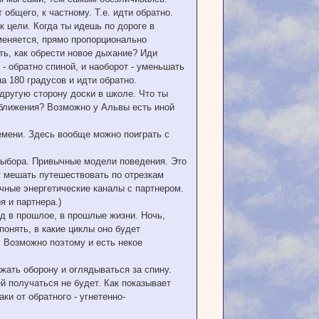
 общего, к частному. Т.е. идти обратно.
к цели. Когда ты идешь по дороге в
меняется, прямо пропорционально
ать, как обрести новое дыхание? Иди
- обратно спиной, и наоборот - уменьшать
а 180 градусов и идти обратно.
 другую сторону доски в школе. Что ты
иближения? Возможно у Альвы есть иной
Времени. Здесь вообще можно поиграть с
 выбора. Привычные модели поведения. Это
т мешать путешествовать по отрезкам
ичные энергетические каналы с партнером.
я и партнера.)
ход в прошлое, в прошлые жизни. Ночь,
понять, в какие циклы оно будет
. Возможно поэтому и есть некое
ржать оборону и оглядываться за спину.
й получаться не будет. Как показывает
ки от обратного - угнетенно-