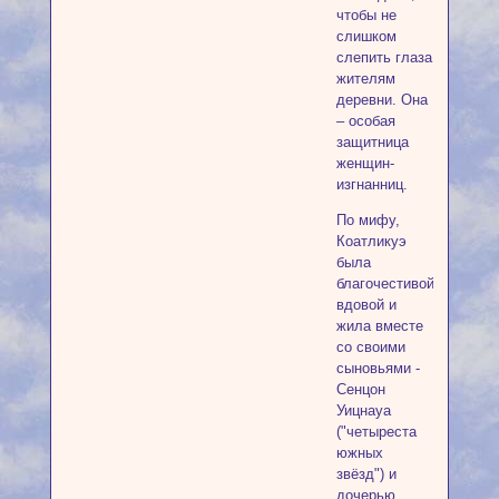
чтобы не
слишком
слепить глаза
жителям
деревни. Она
– особая
защитница
женщин-
изгнанниц.
По мифу,
Коатликуэ
была
благочестивой
вдовой и
жила вместе
со своими
сыновьями -
Сенцон
Уицнауа
("четыреста
южных
звёзд") и
дочерью