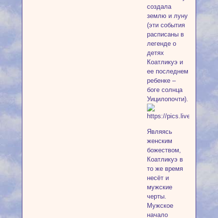
создала
землю и луну
(эти события
расписаны в
легенде о
детях
Коатликуэ и
ее последнем
ребенке –
боге солнца
Уицилопочти).
Являясь
женским
божеством,
Коатликуэ в
то же время
несёт и
мужские
черты.
Мужское
начало