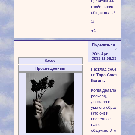
6) Какова её
глобальная/
общая цель?
©
+1
Поделиться
2
26th Apr
2019 11:06:39
Sarayu
Просвещенный
Расклад себе
на
Таро Союз
Богинь
.
Когда делала
расклад,
держала в
уме его образ
(это он) и
последнее
наше
общение. Это