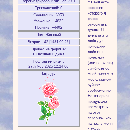
Зарегистрирован
: 9th Jan 2011
У меня есть
персонаж,
Приглашений:
0
которого я
Сообщений:
6959
ранее
Уважение:
+4832
относила к
Позитив:
+4402
духам. Я
Пол:
Женский
думала это
либо дух-
Возраст:
42
[1984-05-23]
помощник,
Провел на форуме:
либо он в
6 месяцев 0 дней
полезном
Последний визит:
(или не очень)
27th Nov 2025 12:14:06
симбиозе со
Награды:
мной либо это
моё слишком
буйное
воображение.
Но теперь я
придумала
посмотреть
на этот
персонаж как
на часть меня
с точки