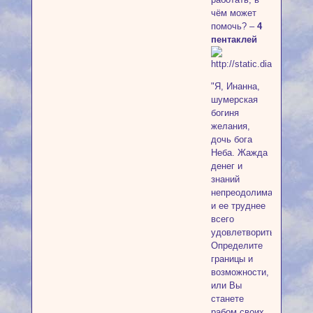
чём может
помочь? –
4
пентаклей
"Я, Инанна,
шумерская
богиня
желания,
дочь бога
Неба. Жажда
денег и
знаний
непреодолима
и ее труднее
всего
удовлетворить.
Определите
границы и
возможности,
или Вы
станете
рабом своих