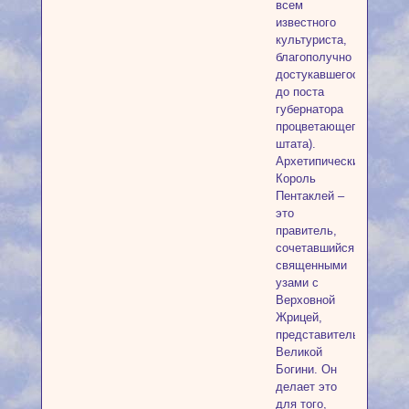
всем
известного
культуриста,
благополучно
достукавшегося
до поста
губернатора
процветающего
штата).
Архетипически
Король
Пентаклей –
это
правитель,
сочетавшийся
священными
узами с
Верховной
Жрицей,
представительницей
Великой
Богини. Он
делает это
для того,