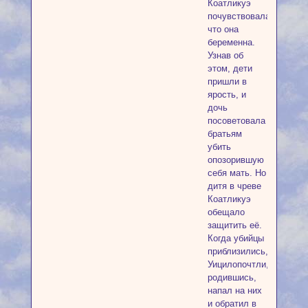
Коатликуэ
почувствовала,
что она
беременна.
Узнав об
этом, дети
пришли в
ярость, и
дочь
посоветовала
братьям
убить
опозорившую
себя мать. Но
дитя в чреве
Коатликуэ
обещало
защитить её.
Когда убийцы
приблизились,
Уицилопочтли,
родившись,
напал на них
и обратил в