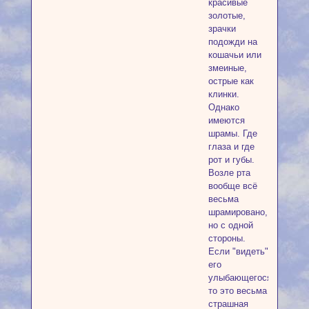
красивые
золотые,
зрачки
подожди на
кошачьи или
змеиные,
острые как
клинки.
Однако
имеются
шрамы. Где
глаза и где
рот и губы.
Возле рта
вообще всё
весьма
шрамировано,
но с одной
стороны.
Если "видеть"
его
улыбающегося,
то это весьма
страшная