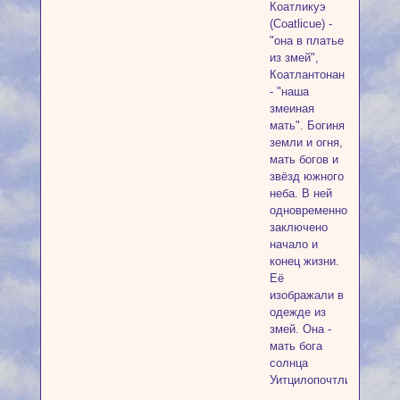
Коатликуэ
(Coatlicue) -
"она в платье
из змей",
Коатлантонан
- "наша
змеиная
мать". Богиня
земли и огня,
мать богов и
звёзд южного
неба. В ней
одновременно
заключено
начало и
конец жизни.
Её
изображали в
одежде из
змей. Она -
мать бога
солнца
Уитцилопочтли.