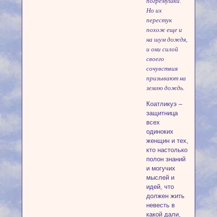
погремушки.
Но их
перестук
похож еще и
на шум дождя,
и они силой
своего
сочувствия
призывают на
землю дождь.
Коатликуэ –
защитница
всех
одиноких
женщин и тех,
кто настолько
полон знаний
и могучих
мыслей и
идей, что
должен жить
невесть в
какой дали,