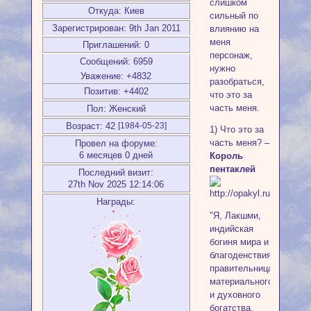
слишком
Откуда:
Киев
сильный по
Зарегистрирован
: 9th Jan 2011
влиянию на
меня
Приглашений:
0
персонаж,
Сообщений:
6959
нужно
Уважение:
+4832
разобраться,
Позитив:
+4402
что это за
часть меня.
Пол:
Женский
Возраст:
42
[1984-05-23]
1) Что это за
часть меня? –
Провел на форуме:
6 месяцев 0 дней
Король
пентаклей
Последний визит:
27th Nov 2025 12:14:06
Награды:
"Я, Лакшми,
индийская
богиня мира и
благоденствия,
правительница
материального
и духовного
богатства,