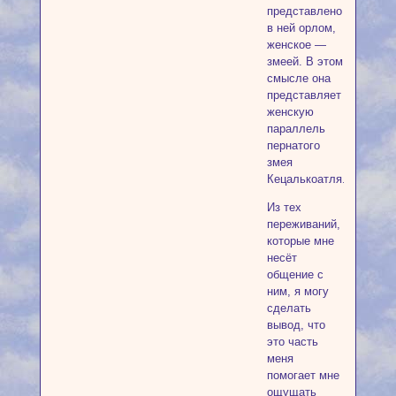
представлено
в ней орлом,
женское —
змеей. В этом
смысле она
представляет
женскую
параллель
пернатого
змея
Кецалькоатля.
Из тех
переживаний,
которые мне
несёт
общение с
ним, я могу
сделать
вывод, что
это часть
меня
помогает мне
ощущать