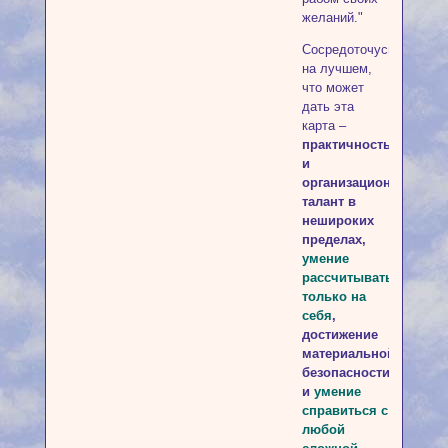
желаний."
Сосредоточусь
на лучшем,
что может
дать эта
карта –
практичность
и
организационный
талант в
нешироких
пределах,
умение
рассчитывать
только на
себя
,
достижение
материальной
безопасности
и
умение
справиться с
любой