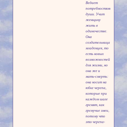
Ведает
потребностями
души. Учит
женщину
жить в
одиночестве.
Она
создательница
младенцев, то
есть новых
возможностей
для жизни, но
она же и
мать-смерть:
она носит на
юбке черепа,
которые при
каждом шаге
гремят, как
гремучие змеи,
потому что
это черепа-