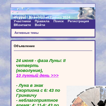
Форум
Новогодняя Ёлочка 2024
Участники
Правила
Поиск
Регистрация
ВКонтакте
Войти
Активные темы
Объявление
24 июня - фаза Луны: II
четверть
(новолуние),
10 лунный день >>>
- Луна в знак
Скорпиона с 6: 43 по
Гринвичу
- неблагоприятное
время: 4: 11-6: 43 по