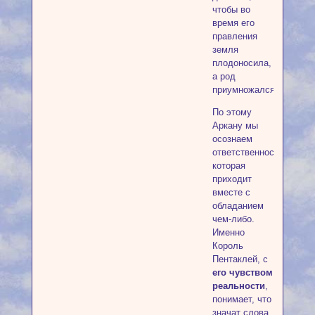
чтобы во
время его
правления
земля
плодоносила,
а род
приумножался.
По этому
Аркану мы
осознаем
ответственность,
которая
приходит
вместе с
обладанием
чем-либо.
Именно
Король
Пентаклей, с
его чувством
реальности
,
понимает, что
значат слова