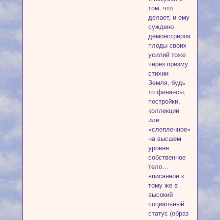
том, что
делает, и ему
суждено
демонстрировать
плоды своих
усилий тоже
через призму
стихии
Земля, будь
то финансы,
постройки,
коллекции
или
«слепленное»
на высшем
уровне
собственное
тело…
вписанное к
тому же в
высокий
социальный
статус (образ