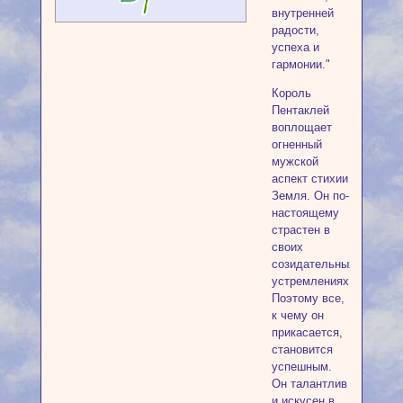
внутренней
радости,
успеха и
гармонии."
Король
Пентаклей
воплощает
огненный
мужской
аспект стихии
Земля. Он по-
настоящему
страстен в
своих
созидательных
устремлениях.
Поэтому все,
к чему он
прикасается,
становится
успешным.
Он талантлив
и искусен в