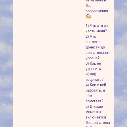
из казалось
бы,
воображения
1) Что это за
часть меня?
2) Что
пытается
донести до
сознательного
уровня?
3) Как её
укрепить
и(или)
исцелить?
4) Как с ней
работать, в
чём
помогает?
5) В какие
моменты
включается
бессознательно?