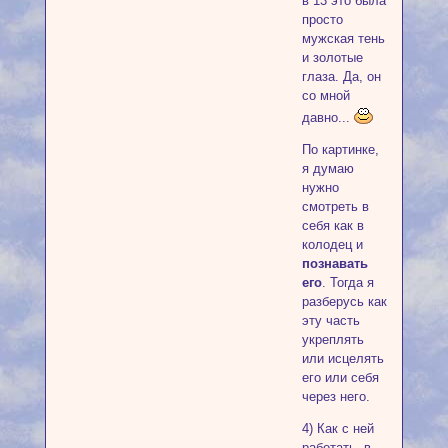
в 13 это была
просто
мужская тень
и золотые
глаза. Да, он
со мной
давно...
По картинке,
я думаю
нужно
смотреть в
себя как в
колодец и
познавать
его
. Тогда я
разберусь как
эту часть
укреплять
или исцелять
его или себя
через него.
4) Как с ней
работать, в