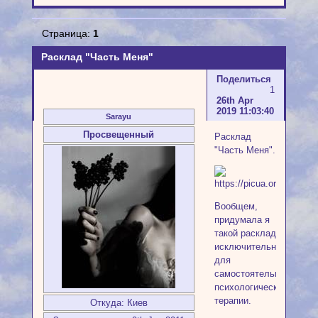
Страница:
1
Расклад "Часть Меня"
Поделиться
1
26th Apr
2019 11:03:40
Sarayu
Просвещенный
Расклад
"Часть Меня".
Вообщем,
придумала я
такой расклад
исключительно
для
самостоятельной
психологической
терапии.
Откуда:
Киев