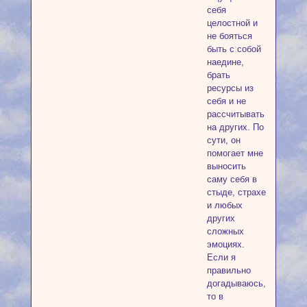
себя
целостной и
не бояться
быть с собой
наедине,
брать
ресурсы из
себя и не
рассчитывать
на других. По
сути, он
помогает мне
выносить
саму себя в
стыде, страхе
и любых
других
сложных
эмоциях.
Если я
правильно
догадываюсь,
то в