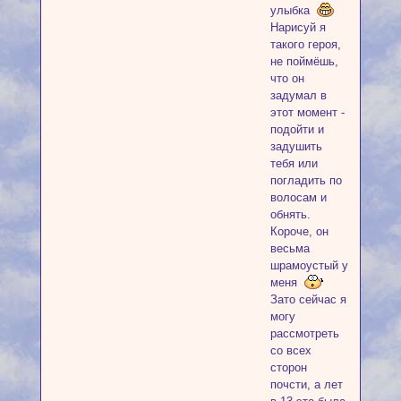
улыбка
Нарисуй я
такого героя,
не поймёшь,
что он
задумал в
этот момент -
подойти и
задушить
тебя или
погладить по
волосам и
обнять.
Короче, он
весьма
шрамоустый у
меня
Зато сейчас я
могу
рассмотреть
со всех
сторон
почсти, а лет