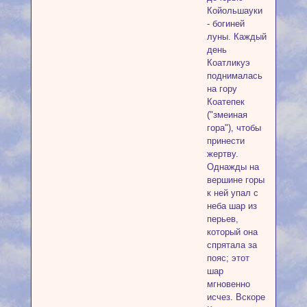
Койольшауки
- богиней
луны. Каждый
день
Коатликуэ
поднималась
на гору
Коатепек
("змеиная
гора"), чтобы
принести
жертву.
Однажды на
вершине горы
к ней упал с
неба шар из
перьев,
который она
спрятала за
пояс; этот
шар
мгновенно
исчез. Вскоре