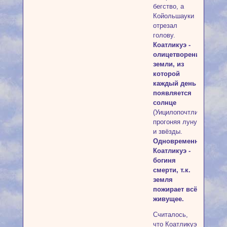
бегство, а
Койольшауки
отрезал
голову.
Коатликуэ -
олицетворение
земли, из
которой
каждый день
появляется
солнце
(Уицилопочтли),
прогоняя луну
и звёзды.
Одновременно
Коатликуэ -
богиня
смерти, т.к.
земля
пожирает всё
живущее.
Считалось,
что Коатликуэ