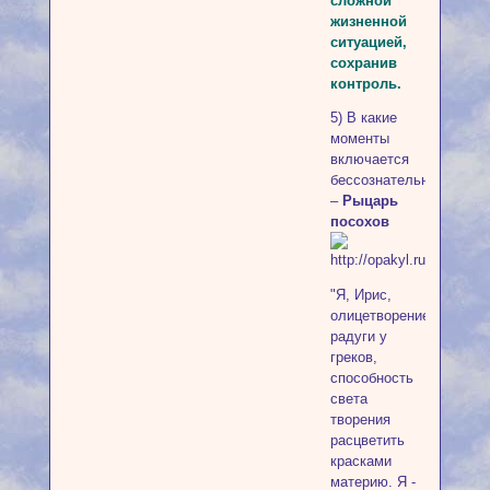
сложной
жизненной
ситуацией,
сохранив
контроль.
5) В какие
моменты
включается
бессознательно?
–
Рыцарь
посохов
"Я, Ирис,
олицетворение
радуги у
греков,
способность
света
творения
расцветить
красками
материю. Я -