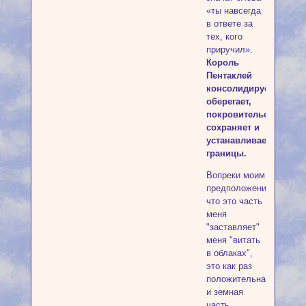
«ты навсегда
в ответе за
тех, кого
приручил».
Король
Пентаклей
консолидирует,
оберегает,
покровительствует,
сохраняет и
устанавливает
границы.
Вопреки моим
предположениям,
что это часть
меня
"заставляет"
меня "витать
в облаках",
это как раз
положительная
и земная
часть,