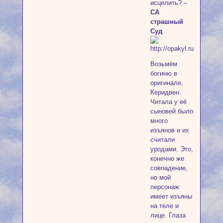
исцелить? –
СА
страшный
Суд
Возьмём
богиню в
оригинале,
Керидвен.
Читала у её
сыновей было
много
изъянов и их
считали
уродами. Это,
конечно же
совпадение,
но мой
персонаж
имеет изъяны
на теле и
лице. Глаза