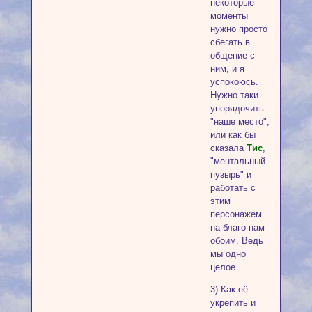
некоторые
моменты
нужно просто
сбегать в
общение с
ним, и я
успокоюсь.
Нужно таки
упорядочить
"наше место",
или как бы
сказала
Тис
,
"ментальный
пузырь" и
работать с
этим
персонажем
на благо нам
обоим. Ведь
мы одно
целое.
3) Как её
укрепить и