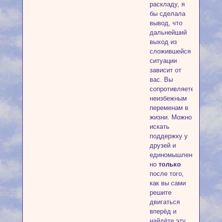
раскладу, я
бы сделала
вывод, что
дальнейший
выход из
сложившейся
ситуации
зависит от
вас. Вы
сопротивляетесь
неизбежным
переменам в
жизни. Можно
искать
поддержку у
друзей и
единомышленников,
но
только
после того,
как вы сами
решите
двигаться
вперёд и
найдёте эту