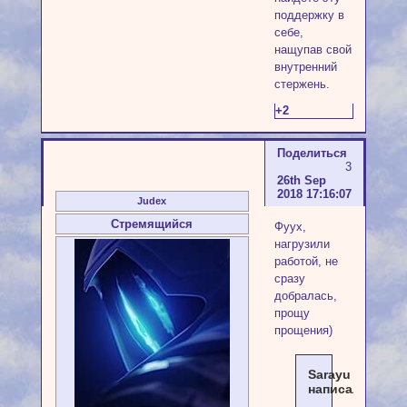
поддержку в
себе,
нащупав свой
внутренний
стержень.
+2
Поделиться
3
26th Sep
2018 17:16:07
Judex
Стремящийся
Фуух,
нагрузили
работой, не
сразу
добралась,
прощу
прощения)
Sarayu
написал(а):