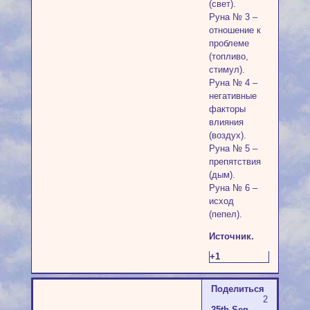
(свет).
Руна № 3 –
отношение к
проблеме
(топливо,
стимул).
Руна № 4 –
негативные
факторы
влияния
(воздух).
Руна № 5 –
препятствия
(дым).
Руна № 6 –
исход
(пепел).
Источник.
+1
Поделиться
2
25th Sep