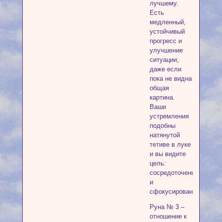
лучшему.
Есть
медленный,
устойчивый
прогресс и
улучшение
ситуации,
даже если
пока не видна
общая
картина.
Ваши
устремления
подобны
натянутой
тетиве в луке
и вы видите
цель:
сосредоточены
и
сфокусированы.
Руна № 3 –
отношение к