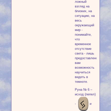
ложный
взгляд на
близких, на
ситуацию, на
весь
окружающий
мир -
понимайте,
что
временное
отсутствие
света - лишь
предоставленная
вам
возможность
научиться
видеть в
темноте.
Руна № 6 –
исход (пепел)
-
и