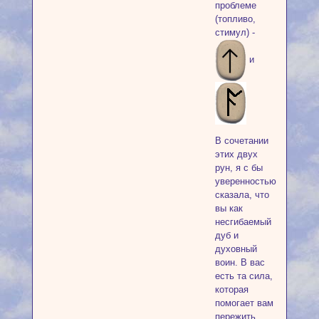
проблеме
(топливо,
стимул) -
и
В сочетании
этих двух
рун, я с бы
уверенностью
сказала, что
вы как
несгибаемый
дуб и
духовный
воин. В вас
есть та сила,
которая
помогает вам
пережить