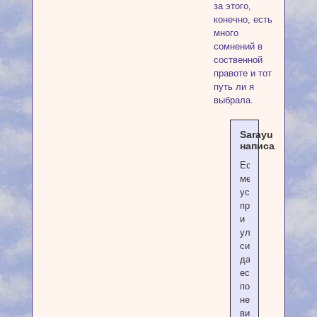
за этого,
конечно, есть
много
сомнений в
соственной
правоте и тот
путь ли я
выбрала.
Sarayu
написал(а):
Есть
медленный,
устойчивый
прогресс
и
улучшение
ситуации,
даже
если
пока
не
видна