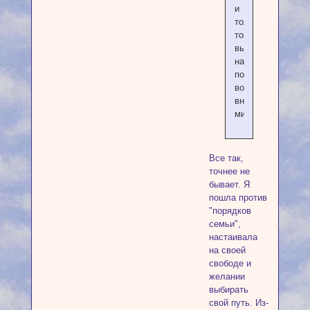
и
только
тогда
вы
найдете
поддержку
во
внешнем
мире.
Все так,
точнее не
бывает. Я
пошла против
"порядков
семьи",
настаивала
на своей
свободе и
желании
выбирать
свой путь. Из-