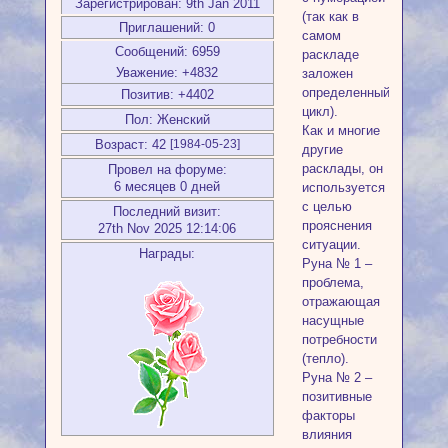
Зарегистрирован
: 9th Jan 2011
(так как в
Приглашений:
0
самом
Сообщений:
6959
раскладе
Уважение:
+4832
заложен
определенный
Позитив:
+4402
цикл).
Пол:
Женский
Как и многие
Возраст:
42
[1984-05-23]
другие
расклады, он
Провел на форуме:
6 месяцев 0 дней
используется
с целью
Последний визит:
прояснения
27th Nov 2025 12:14:06
ситуации.
Награды:
Руна № 1 –
проблема,
отражающая
насущные
потребности
(тепло).
Руна № 2 –
позитивные
факторы
влияния