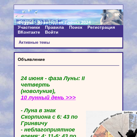
Форум
Новогодняя Ёлочка 2024
Участники
Правила
Поиск
Регистрация
ВКонтакте
Войти
Активные темы
Объявление
24 июня - фаза Луны: II
четверть
(новолуние),
10 лунный день >>>
- Луна в знак
Скорпиона с 6: 43 по
Гринвичу
- неблагоприятное
время: 4: 11-6: 43 по