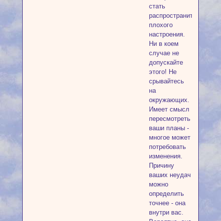
стать
распространителем
плохого
настроения.
Ни в коем
случае не
допускайте
этого! Не
срывайтесь
на
окружающих.
Имеет смысл
пересмотреть
ваши планы -
многое может
потребовать
изменения.
Причину
ваших неудач
можно
определить
точнее - она
внутри вас.