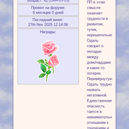
Возраст:
42
[1984-05-23]
ПП в этом
смысле
Провел на форуме:
6 месяцев 0 дней
означает
трудности в
Последний визит:
развитии,
27th Nov 2025 12:14:06
тупик,
Награды:
нерешительность.
Одаль
говорит о
неладах
между
домочадцами
и каких-то
потерях.
Перевёрнутую
Одаль трудно
назвать
негативной.
Единственная
опасность
таится в
невнимательном
отношении к
традициям и