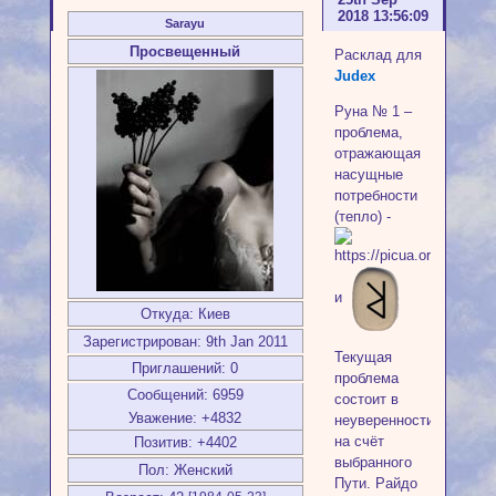
2018 13:56:09
Sarayu
Просвещенный
Расклад для
Judex
Руна № 1 –
проблема,
отражающая
насущные
потребности
(тепло) -
и
Откуда:
Киев
Зарегистрирован
: 9th Jan 2011
Текущая
Приглашений:
0
проблема
Сообщений:
6959
состоит в
Уважение:
+4832
неуверенности
на счёт
Позитив:
+4402
выбранного
Пол:
Женский
Пути. Райдо