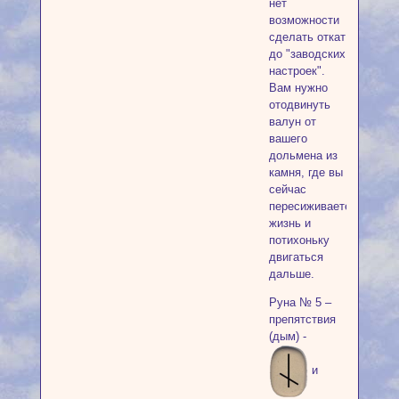
нет
возможности
сделать откат
до "заводских
настроек".
Вам нужно
отодвинуть
валун от
вашего
дольмена из
камня, где вы
сейчас
пересиживаете
жизнь и
потихоньку
двигаться
дальше.
Руна № 5 –
препятствия
(дым) -
и