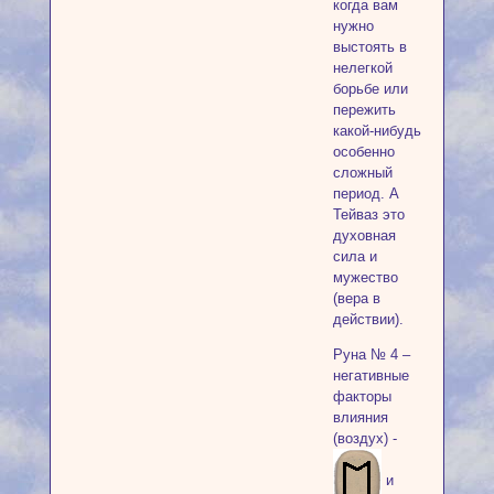
когда вам
нужно
выстоять в
нелегкой
борьбе или
пережить
какой-нибудь
особенно
сложный
период. А
Тейваз это
духовная
сила и
мужество
(вера в
действии).
Руна № 4 –
негативные
факторы
влияния
(воздух) -
и