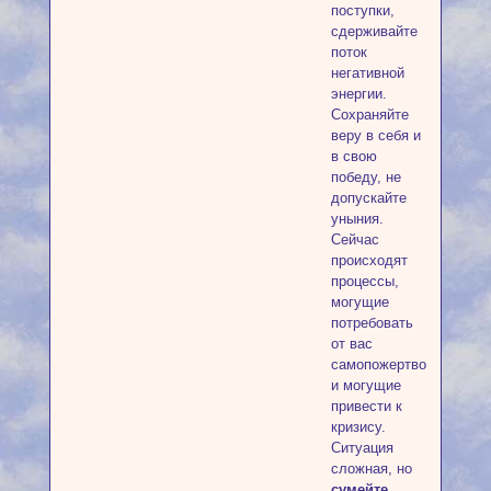
поступки,
сдерживайте
поток
негативной
энергии.
Сохраняйте
веру в себя и
в свою
победу, не
допускайте
уныния.
Сейчас
происходят
процессы,
могущие
потребовать
от вас
самопожертвования
и могущие
привести к
кризису.
Ситуация
сложная, но
сумейте