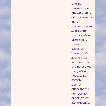
многие
трудности и
иногда в силу
обстоятельств,
быть
громоотводом
для других.
Вы способны
выстоять в
таких
сложных
"погодных"/
жизненных
условиях. Ак
это руна силы
и подобна
посоху, на
который
можно
опереться. К
ней можно
обращаться
за помощью,