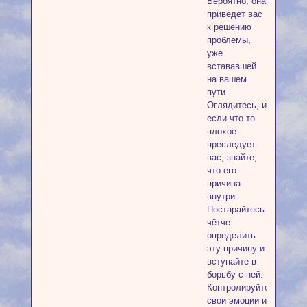
Вероятно, она
приведет вас
к решению
проблемы,
уже
встававшей
на вашем
пути.
Оглядитесь, и
если что-то
плохое
преследует
вас, знайте,
что его
причина -
внутри.
Постарайтесь
чётче
определить
эту причину и
вступайте в
борьбу с ней.
Контролируйте
свои эмоции и