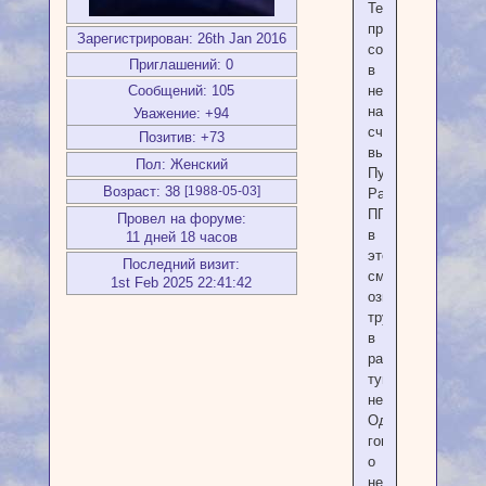
Текущая
проблема
Зарегистрирован
: 26th Jan 2016
состоит
Приглашений:
0
в
Сообщений:
105
неуверенности
на
Уважение:
+94
счёт
Позитив:
+73
выбранного
Пол:
Женский
Пути.
Возраст:
38
[1988-05-03]
Райдо
ПП
Провел на форуме:
в
11 дней 18 часов
этом
Последний визит:
смысле
1st Feb 2025 22:41:42
означает
трудности
в
развитии,
тупик,
нерешительность
Одаль
говорит
о
неладах