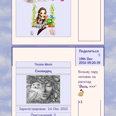
Поделиться
5
19th Dec
2016 09:20:39
Thistle Witch
Сновидец
Возьму пару
человек на
расклад
"
Йоль >>>
".
+1
Зарегистрирован
: 1st Dec 2010
Приглашений:
0