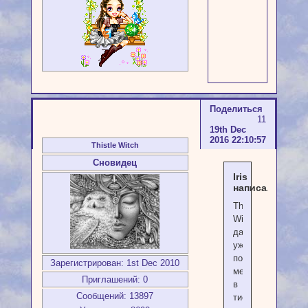
Поделиться
11
19th Dec
2016 22:10:57
Thistle Witch
Сновидец
Iris
написал(а):
Thistle
Witch
да
уж...
подзажало
Зарегистрирован
: 1st Dec 2010
меня
Приглашений:
0
в
Сообщений:
13897
тисках