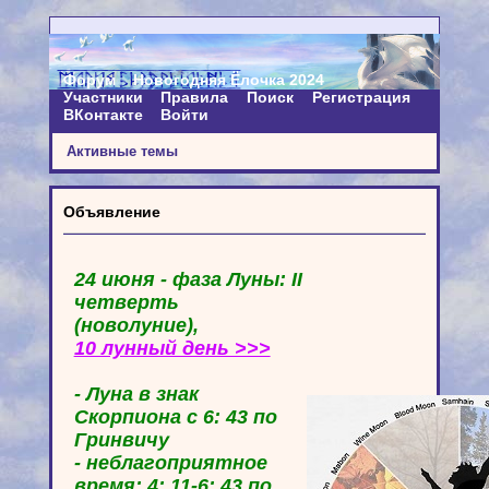
Форум
Новогодняя Ёлочка 2024
Участники
Правила
Поиск
Регистрация
ВКонтакте
Войти
Активные темы
Объявление
24 июня - фаза Луны: II
четверть
(новолуние),
10 лунный день >>>
- Луна в знак
Скорпиона с 6: 43 по
Гринвичу
- неблагоприятное
время: 4: 11-6: 43 по