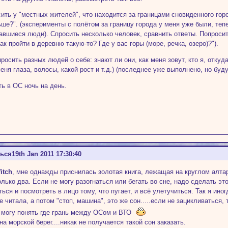
сить у "местных жителей", что находится за границами сновиденного гор
ше?". (эксперименты с полётом за границу города у меня уже были, тепе
авшиеся люди). Спросить несколько человек, сравнить ответы. Попросит
ак пройти в деревню такую-то? Где у вас горы (море, речка, озеро)?").
росить разных людей о себе: знают ли они, как меня зовут, кто я, откуда
меня глаза, волосы, какой рост и т.д.) (последнее уже выполнено, но буд
ть в ОС ночь на день.
ться
19th Jan 2011 17:30:40
itch
, мне однажды приснилась золотая книга, лежащая на круглом алтаре
лько два. Если не могу разогнаться или бегать во сне, надо сделать это
ься и посмотреть в лицо тому, что пугает, и всё улетучиться. Так я иног
е читала, а потом "стоп, машина", это же сон.....если не зацикливаться,
 могу понять где грань между ОСом и ВТО
на морской берег....никак не получается такой сон заказать.