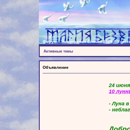
Форум
Новогодняя Ёлочка 2024
Участ
Активные темы
Объявление
24 июня
10 лунн
- Луна 
- небла
Добро