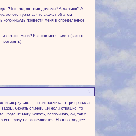
ода: "Что там, за теми домами? А дальше? А
рь хочется узнать, что скажут об этом
ь кого-нибудь провести меня в определённое
, из какого мира? Как они меня видят (какого
у повторять).
2
, и сверху свет....я там прочитала три правила.
 задом, бежать спиной....И если страшно, то
да, когда не могу бежать, вспоминаю, ой, так я
 то сон сразу не развеивается. Но в последнее