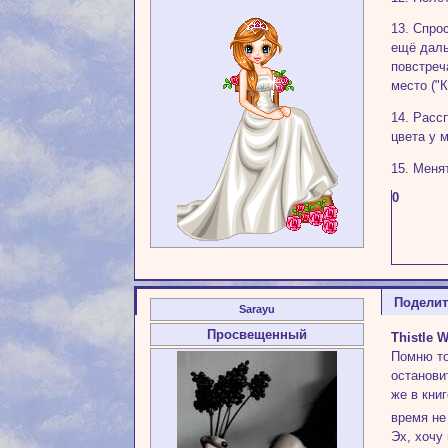
13. Спро
ещё даль
повстреч
место ("К
14. Рассп
цвета у 
15. Меня
0
Подели
Sarayu
Просвещенный
Thistle W
Помню то
остановит
же в книг
время не
Эх, хочу 