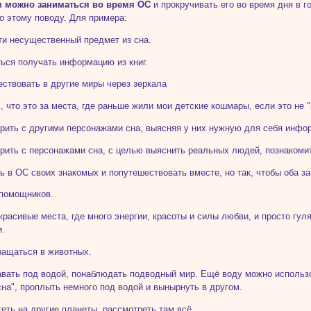
м можно заниматься во время ОС
и прокручивать его во время дня в г
о этому поводу. Для примера:
ти несущественный предмет из сна.
ться получать информацию из книг.
ествовать в другие миры через зеркала
ь, что это за места, где раньше жили мои детские кошмары, если это не 
орить с другими персонажами сна, выясняя у них нужную для себя инфо
орить с персонажами сна, с целью выяснить реальных людей, познакоми
ть в ОС своих знакомых и попутешествовать вместе, но так, чтобы оба з
 помощников.
 красивые места, где много энергии, красоты и силы любви, и просто гу
и.
ращаться в животных.
авать под водой, понаблюдать подводный мир. Ещё воду можно использ
сна", проплыть немного под водой и вынырнуть в другом.
теть на другие планеты, рассмотреть там всё.