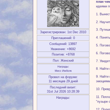
план че
идеями п
1. Вынес
2. Научи
3. Путеш
Зарегистрирован
: 1st Dec 2010
4. Понят
Приглашений:
0
Сообщений:
13897
5. Погов
Уважение:
+8692
6. Погов
Позитив:
+8768
Пол:
Женский
7. Увиде
Награды:
8. Найти
Мисс Имболк
9. Найти
Провел на форуме:
11 месяцев 29 дней
эмоциям
Последний визит:
10. Прев
31st Jul 2026 10:28:39
11. Попл
Награды:
"пузыре 
12. Поле