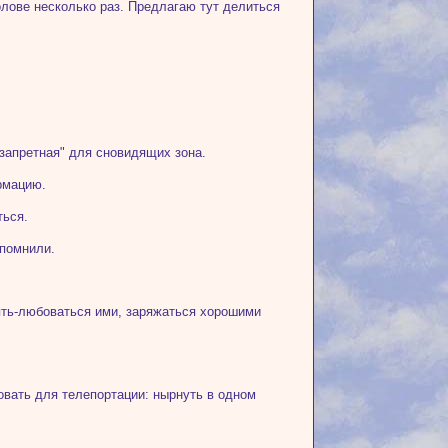
олове несколько раз. Предлагаю тут делиться
"запретная" для сновидящих зона.
рмацию.
ться.
апомнили.
лять-любоваться ими, заряжаться хорошими
овать для телепортации: нырнуть в одном