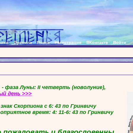
ники
Правила
Поиск
Регистрация
ВКонтакте
Войти
 - фаза Луны: II четверть (новолуние),
ый день >>>
в знак Скорпиона с 6: 43 по Гринвичу
гоприятное время: 4: 11-6: 43 по Гринвичу
 пожаловать и благословенны