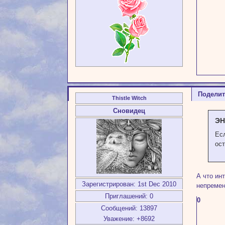
Подели
Thistle Witch
Сновидец
ЭН
Есл
ост
А что ин
Зарегистрирован
: 1st Dec 2010
непремен
Приглашений:
0
0
Сообщений:
13897
Уважение:
+8692