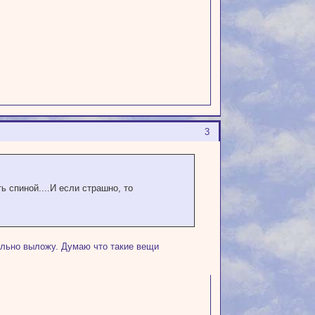
3
ь спиной....И если страшно, то
тельно выложу. Думаю что такие вещи