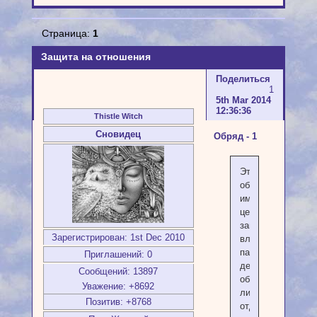
Страница:
1
Защита на отношения
Поделиться
1
5th Mar 2014
12:36:36
Thistle Witch
Сновидец
Обряд - 1
Этот
оберег
имеет
целью
защитить
Зарегистрирован
: 1st Dec 2010
влюбленную
пару,
Приглашений:
0
делается
Сообщений:
13897
обычно
Уважение:
+8692
либо
Позитив:
+8768
отдельно