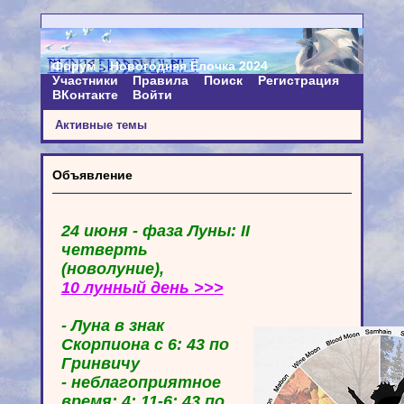
Форум
Новогодняя Ёлочка 2024
Участники
Правила
Поиск
Регистрация
ВКонтакте
Войти
Активные темы
Объявление
24 июня - фаза Луны: II
четверть
(новолуние),
10 лунный день >>>
- Луна в знак
Скорпиона с 6: 43 по
Гринвичу
- неблагоприятное
время: 4: 11-6: 43 по