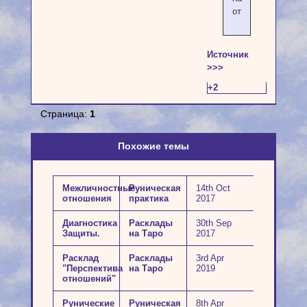
отношения
Источник
>>>
+2
Страница:
1
Похожие темы
Межличностные
Руническая
14th Oct
отношения
практика
2017
Диагностика
Расклады
30th Sep
Защиты.
на Таро
2017
Расклад
Расклады
3rd Apr
"Перспектива
на Таро
2019
отношений"
Рунические
Руническая
8th Apr