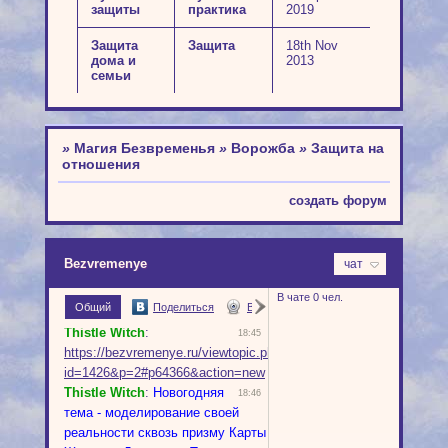
защиты
практика
2019
Защита
Защита
18th Nov
дома и
2013
семьи
»
Магия Безвременья
»
Ворожба
»
Защита на
отношения
создать форум