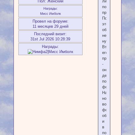
Пол:
Женский
либо
после
Награды:
приворота.
Мисс Имболк
Подделывать
Провел на форуме:
этот
11 месяцев 29 дней
оберег
Последний визит:
не
31st Jul 2026 10:28:39
нужно.
Награды:
Второе
его
преимущество
-
он
делается
по
фото.
На
новолуние
возьмите
фотографии
оберегаемых
и
в
полночь