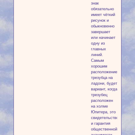
знак
обязательно
имеет чёткий
рисунок и
обыкновенно
завершает
или начинает
одну из
главных
линий.
Самым
хорошим
расположением
трезубца на
ладони, будет
вариант, когда
трезубец
расположен
на холме
Юпитера, это
свидетельство
и гарантия
общественной
значимости