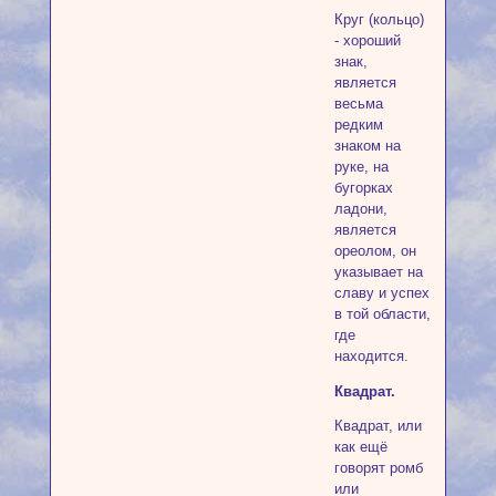
Круг (кольцо)
- хороший
знак,
является
весьма
редким
знаком на
руке, на
бугорках
ладони,
является
ореолом, он
указывает на
славу и успех
в той области,
где
находится.
Квадрат.
Квадрат, или
как ещё
говорят ромб
или