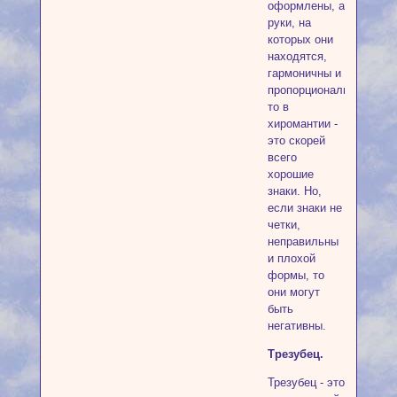
оформлены, а
руки, на
которых они
находятся,
гармоничны и
пропорциональны,
то в
хиромантии -
это скорей
всего
хорошие
знаки. Но,
если знаки не
четки,
неправильны
и плохой
формы, то
они могут
быть
негативны.
Трезубец.
Трезубец - это