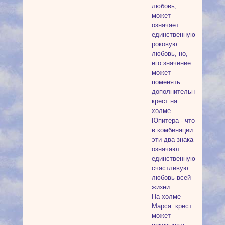
любовь,
может
означает
единственную
роковую
любовь, но,
его значение
может
поменять
дополнительный
крест на
холме
Юпитера - что
в комбинации
эти два знака
означают
единственную
счастливую
любовь всей
жизни.
На холме
Марса крест
может