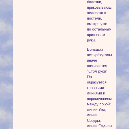
болезни,
приковывающие
человека к
постели,
смотря уже
по остальным
признакам
руки.
Большой
четырёхугольник,
иначе
называется
"Стол руки".
Он
образуется
главными
линиями и
пересечениями
между собой:
линии Ума,
линии
Сердца,
линии Судьбы