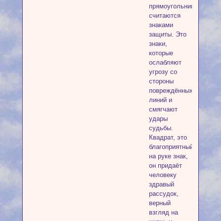
прямоугольник,
считаются
знаками
защиты. Это
знаки,
которые
ослабляют
угрозу со
стороны
повреждённых
линий и
смягчают
удары
судьбы.
Квадрат, это
благоприятный
на руке знак,
он придаёт
человеку
здравый
рассудок,
верный
взгляд на