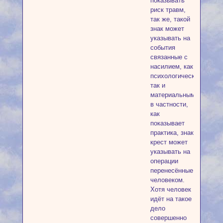
показывать
риск травм,
так же, такой
знак может
указывать на
события
связанные с
насилием, как
психологическим,
так и
материальным,
в частности,
как
показывает
практика, знак
крест может
указывать на
операции
перенесённые
человеком.
Хотя человек
идёт на такое
дело
совершенно