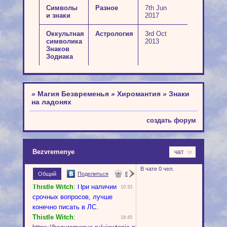
Символы
Разное
7th Jun
и знаки
2017
Оккультная
Астрология
3rd Oct
символика
2013
Знаков
Зодиака
»
Магия Безвременья
»
Хиромантия
»
Знаки
на ладонях
создать форум