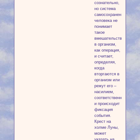
сознательно,
но система
самосохранения
человека не
понимает
такое
вмешательство
в организм,
как операция,
и считает,
определяя,
когда
вторгаются в
организм или
режут его –
насилием,
соответственно
и происходит
фиксация
события.
Крест на
холме Луны,
может
указать на