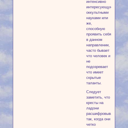
интенсивно
интересующуюся
оккультными
науками или
же,
способную
проявить себя
в данном
направлении,
часто бывает
что человек и
не
подозревает
что имеет
скрытые
таланты.
Следует
заметить, что
кресты на
ладони
расшифровываются
так, когда они
четко