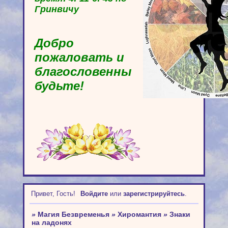
Гринвичу
Добро
пожаловать и
благословенны
будьте!
Привет, Гость!
Войдите
или
зарегистрируйтесь
.
»
Магия Безвременья
»
Хиромантия
»
Знаки
на ладонях