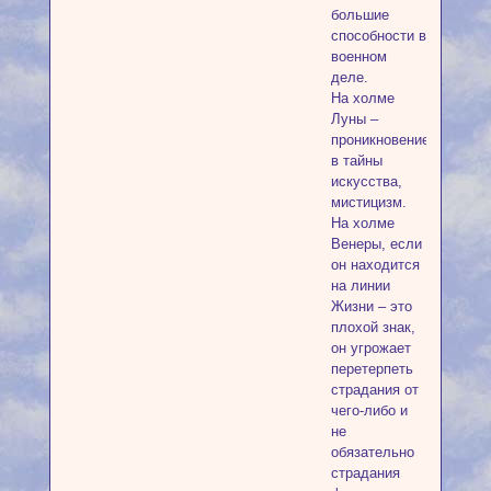
большие
способности в
военном
деле.
На холме
Луны –
проникновение
в тайны
искусства,
мистицизм.
На холме
Венеры, если
он находится
на линии
Жизни – это
плохой знак,
он угрожает
перетерпеть
страдания от
чего-либо и
не
обязательно
страдания