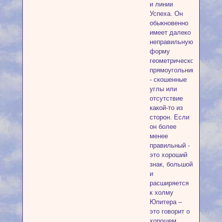
и линии
Успеха. Он
обыкновенно
имеет далеко
неправильную
форму
геометрического
прямоугольника
- скошенные
углы или
отсутствие
какой-то из
сторон. Если
он более
менее
правильный -
это хороший
знак, большой
и
расширяется
к холму
Юпитера –
это говорит о
хорошем