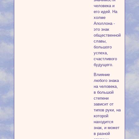
человека и
его идей. На
холме
Аполлона -
это знак
общественной
славы,
большого
успеха,
счастливого
будущего.
Влияние
любого знака
на человека,
в большой
степени
зависит от
типов руки, на
которой
находится
знак, и может
в разной