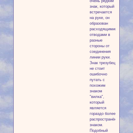
очень редкий
знак, который
встречается
на руке, он
образован
расходящимися
отводами в
разные
стороны от
соединения
линии руки.
Знак трезубец
не стоит
ошибочно
путать с
похожим
знаком
"вилка",
который
является
гораздо более
распространённым
знаком.
Подобный