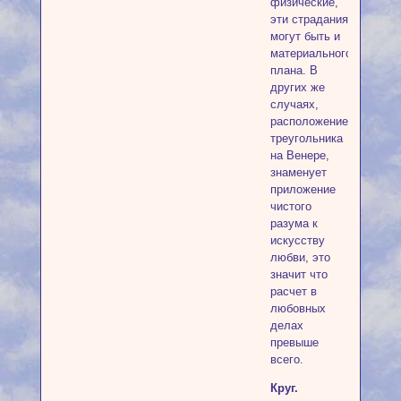
физические,
эти страдания
могут быть и
материального
плана. В
других же
случаях,
расположение
треугольника
на Венере,
знаменует
приложение
чистого
разума к
искусству
любви, это
значит что
расчет в
любовных
делах
превыше
всего.
Круг.