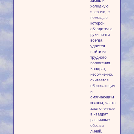
жизнь и
холодную
энергию, с
помощью
которой
обладателю
руки почти
всегда
удастся
выйти из
трудного
положения.
Квадрат,
несомненно,
считается
оберегающим
и
смягчающим
знаком, часто
заключённые
в квадрат
различные
обрывы
линий,