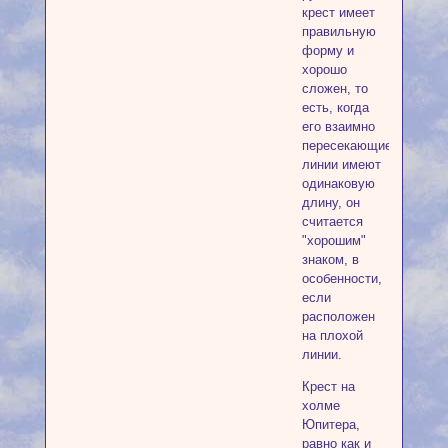
крест имеет
правильную
форму и
хорошо
сложен, то
есть, когда
его взаимно
пересекающиеся
линии имеют
одинаковую
длину, он
считается
"хорошим"
знаком, в
особенности,
если
расположен
на плохой
линии.
Крест на
холме
Юпитера,
равно как и