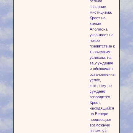
особое
значение
мистицизма.
Крест на
холме
Аполлона
указывает на
некое
препятствие к
творческим
успехам, на
заблуждение
и обозначает
остановленный
успех,
которому не
суждено
возродится.
Крест,
находящийся
на Венере
предвещает
возможную
взаимную