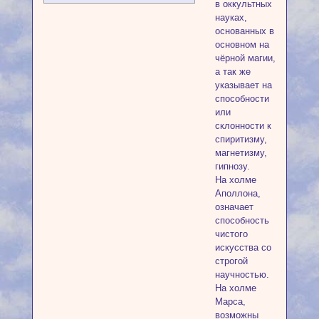
в оккультных
науках,
основанных в
основном на
чёрной магии,
а так же
указывает на
способности
или
склонности к
спиритизму,
магнетизму,
гипнозу.
На холме
Аполлона,
означает
способность
чистого
искусства со
строгой
научностью.
На холме
Марса,
возможны