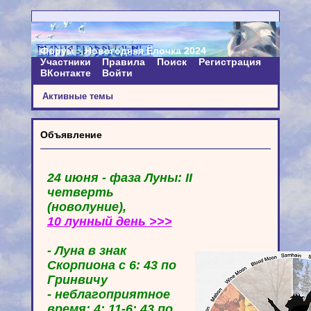
Форум
Новогодняя Ёлочка 2024
Участники
Правила
Поиск
Регистрация
ВКонтакте
Войти
Активные темы
Объявление
24 июня - фаза Луны: II
четверть
(новолуние),
10 лунный день >>>
- Луна в знак
Скорпиона с 6: 43 по
Гринвичу
- неблагоприятное
время: 4: 11-6: 43 по