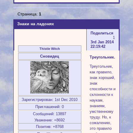
Страница:
1
Знаки на ладонях
Поделиться
1
3rd Jan 2014
22:19:42
Thistle Witch
Сновидец
Треугольник.
Треугольник,
как правило,
знак хороший,
знак
способности и
склонности к
Зарегистрирован
: 1st Dec 2010
наукам,
знаниям,
Приглашений:
0
умственному
Сообщений:
13897
труду. Но, к
Уважение:
+8692
сожалению,
Позитив:
+8768
это правило