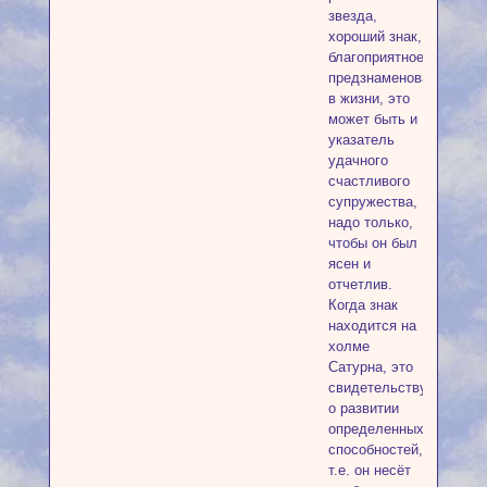
звезда,
хороший знак,
благоприятное
предзнаменование
в жизни, это
может быть и
указатель
удачного
счастливого
супружества,
надо только,
чтобы он был
ясен и
отчетлив.
Когда знак
находится на
холме
Сатурна, это
свидетельствует
о развитии
определенных
способностей,
т.е. он несёт