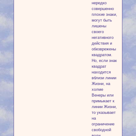
нередко
совершенно
плохие знаки,
могут быть
лишены
своего
негативного
действия и
обезврежены
квадратом.
Но, если знак
квадрат
находится
вблизи линии
Жизни, на
холме
Венеры или
примыкает к
линии Жизни,
то указывает
на
ограничение
свободной
воли