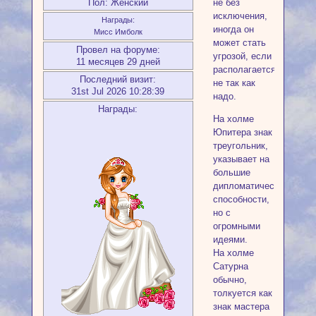
Пол:
Женский
не без
исключения,
Награды:
иногда он
Мисс Имболк
может стать
Провел на форуме:
угрозой, если
11 месяцев 29 дней
располагается
Последний визит:
не так как
31st Jul 2026 10:28:39
надо.
Награды:
На холме
Юпитера знак
треугольник,
указывает на
большие
дипломатические
способности,
но с
огромными
идеями.
На холме
Сатурна
обычно,
толкуется как
знак мастера