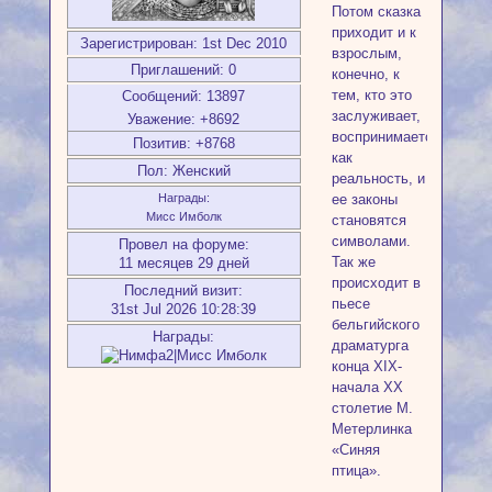
Потом сказка
приходит и к
Зарегистрирован
: 1st Dec 2010
взрослым,
Приглашений:
0
конечно, к
тем, кто это
Сообщений:
13897
заслуживает,
Уважение:
+8692
воспринимается
Позитив:
+8768
как
Пол:
Женский
реальность, и
ее законы
Награды:
Мисс Имболк
становятся
символами.
Провел на форуме:
Так же
11 месяцев 29 дней
происходит в
Последний визит:
пьесе
31st Jul 2026 10:28:39
бельгийского
Награды:
драматурга
конца XIX-
начала XX
столетие М.
Метерлинка
«Синяя
птица».