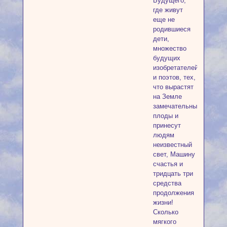
Будущего,
где живут
еще не
родившиеся
дети,
множество
будущих
изобретателей
и поэтов, тех,
что вырастят
на Земле
замечательные
плоды и
принесут
людям
неизвестный
свет, Машину
счастья и
тридцать три
средства
продолжения
жизни!
Сколько
мягкого