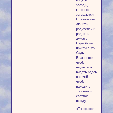
видеть
звезды,
которые
загораются,
Блаженство
любить
родителей и
радость
думать...
Надо было
прийти в эти
Сады
Блаженств,
чтобы
научиться
видеть рядом
с собой,
чтобы
находить
хорошее и
светлое
всюду.
«Ты пришел