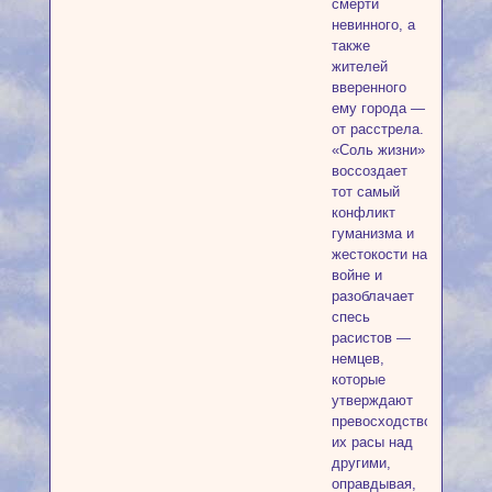
смерти
невинного, а
также
жителей
вверенного
ему города —
от расстрела.
«Соль жизни»
воссоздает
тот самый
конфликт
гуманизма и
жестокости на
войне и
разоблачает
спесь
расистов —
немцев,
которые
утверждают
превосходство
их расы над
другими,
оправдывая,