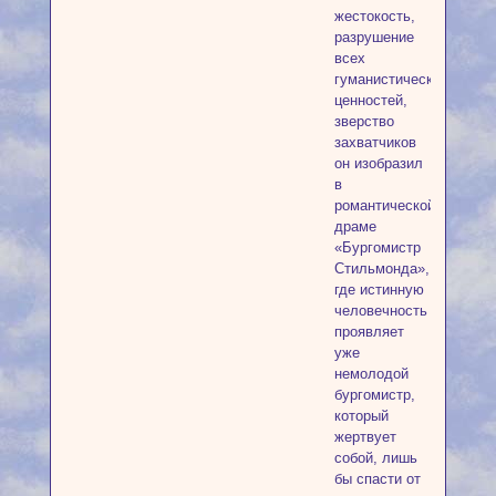
жестокость,
разрушение
всех
гуманистических
ценностей,
зверство
захватчиков
он изобразил
в
романтической
драме
«Бургомистр
Стильмонда»,
где истинную
человечность
проявляет
уже
немолодой
бургомистр,
который
жертвует
собой, лишь
бы спасти от