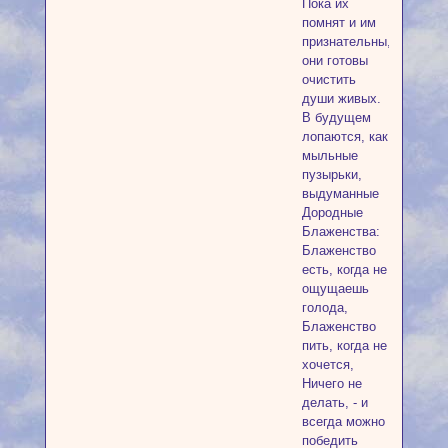
Пока их
помнят и им
признательны,
они готовы
очистить
души живых.
В будущем
лопаются, как
мыльные
пузырьки,
выдуманные
Дородные
Блаженства:
Блаженство
есть, когда не
ощущаешь
голода,
Блаженство
пить, когда не
хочется,
Ничего не
делать, - и
всегда можно
победить