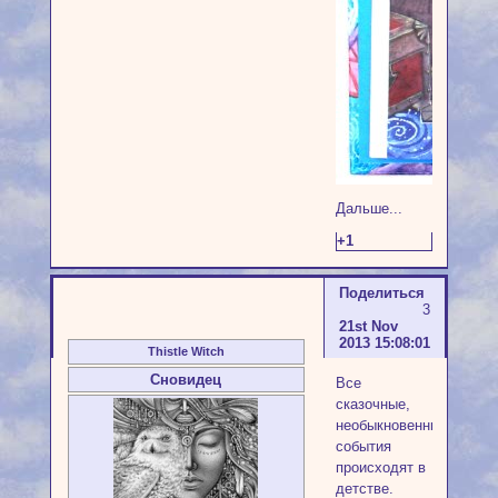
Дальше...
+1
Поделиться
3
21st Nov
2013 15:08:01
Thistle Witch
Сновидец
Все
сказочные,
необыкновенные
события
происходят в
детстве.