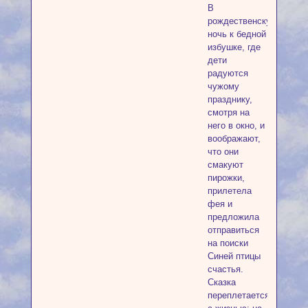
В
рождественскую
ночь к бедной
избушке, где
дети
радуются
чужому
празднику,
смотря на
него в окно, и
воображают,
что они
смакуют
пирожки,
прилетела
фея и
предложила
отправиться
на поиски
Синей птицы
счастья.
Сказка
переплетается