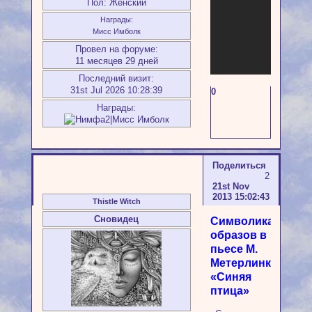
Пол:
Женский
Награды:
Мисс Имболк
Провел на форуме:
11 месяцев 29 дней
Последний визит:
31st Jul 2026 10:28:39
0
Награды:
Поделиться
2
21st Nov
2013 15:02:43
Thistle Witch
Сновидец
Символика
образов в
пьесе М.
Метерлинка
«Синяя
птица»