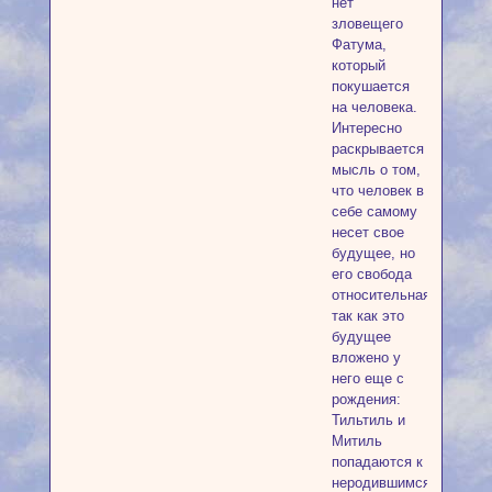
нет
зловещего
Фатума,
который
покушается
на человека.
Интересно
раскрывается
мысль о том,
что человек в
себе самому
несет свое
будущее, но
его свобода
относительная,
так как это
будущее
вложено у
него еще с
рождения:
Тильтиль и
Митиль
попадаются к
неродившимся