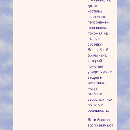
с жизнью; на
детях
костюмы
сказочных
персонажей,
фея сначала
похожая на
старую
соседку.
Волшебный
бриллиант,
который
помогает
увидеть души
вещей и
животных,
могут
отобрать
взрослых, как
обычную
реальность.
Дети быстро
воспринимают