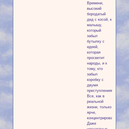
Времени,
высокий
бородатый
дед с косой, к
малышу,
который
забыл
бутылку с
идеей,
которая
просветит
народы, и к
тому, кто
забыл
коробку с
двумя
преступлениями!
Все, как в
реальной
жизни, только
ярче,
концентрированнее.
Даже
несчастные