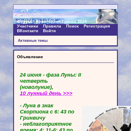
Форум
Новогодняя Ёлочка 2024
Участники
Правила
Поиск
Регистрация
ВКонтакте
Войти
Активные темы
Объявление
24 июня - фаза Луны: II
четверть
(новолуние),
10 лунный день >>>
- Луна в знак
Скорпиона с 6: 43 по
Гринвичу
- неблагоприятное
время: 4: 11-6: 43 по