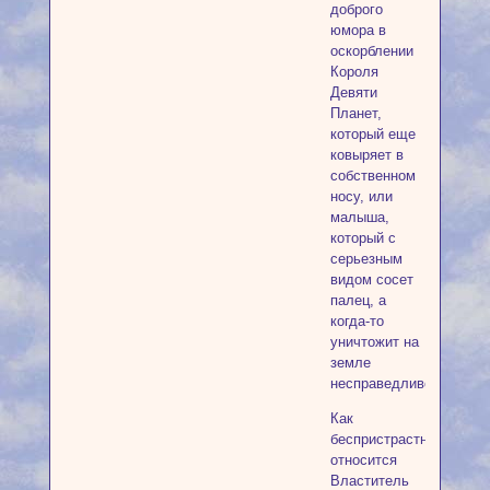
доброго
юмора в
оскорблении
Короля
Девяти
Планет,
который еще
ковыряет в
собственном
носу, или
малыша,
который с
серьезным
видом сосет
палец, а
когда-то
уничтожит на
земле
несправедливость.
Как
беспристрастно
относится
Властитель