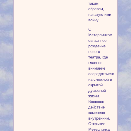
таким
образом,
начатую ими
войну.
С
Метерлинком
связанное
рождение
нового
театра, где
главное
внимание
сосредоточено
на сложной и
скрытой
душевной
жизни.
Внешнее
действие
заменено
внутренним.
Открытие
Метерлинка