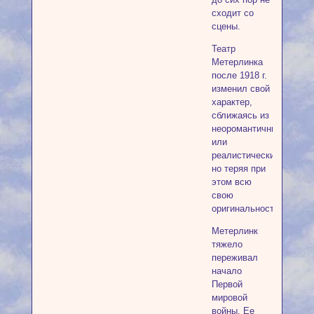
сходит со
сцены.
Театр
Метерлинка
после 1918 г.
изменил свой
характер,
сближаясь из
неоромантичним
или
реалистическим,
но теряя при
этом всю
свою
оригинальность.
Метерлинк
тяжело
переживал
начало
Первой
мировой
войны. Ее