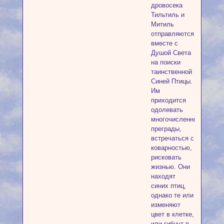
дровосека
Тильтиль и
Митиль
отправляются
вместе с
Душой Света
на поиски
таинственной
Синей Птицы.
Им
приходится
одолевать
многочисленные
преграды,
встречаться с
коварностью,
рисковать
жизнью. Они
находят
синих птиц,
однако те или
изменяют
цвет в клетке,
или гибнут в