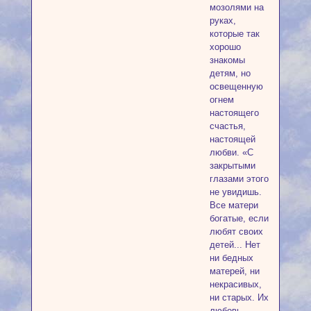
мозолями на
руках,
которые так
хорошо
знакомы
детям, но
освещенную
огнем
настоящего
счастья,
настоящей
любви. «С
закрытыми
глазами этого
не увидишь.
Все матери
богатые, если
любят своих
детей... Нет
ни бедных
матерей, ни
некрасивых,
ни старых. Их
любовь