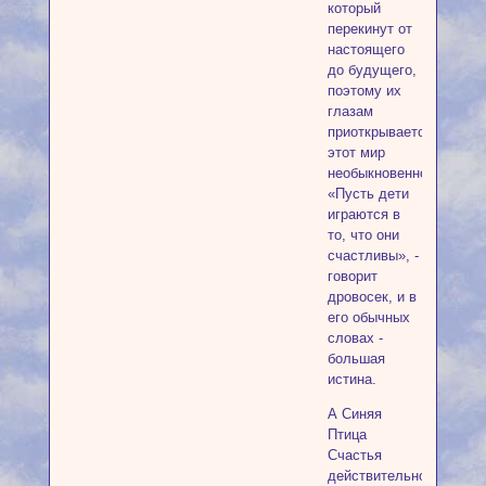
который
перекинут от
настоящего
до будущего,
поэтому их
глазам
приоткрывается
этот мир
необыкновенного.
«Пусть дети
играются в
то, что они
счастливы», -
говорит
дровосек, и в
его обычных
словах -
большая
истина.
А Синяя
Птица
Счастья
действительно