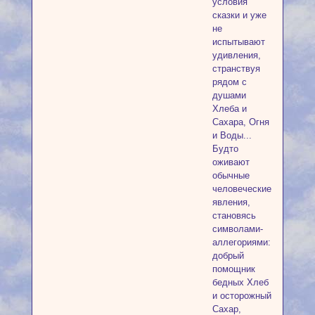
условия
сказки и уже
не
испытывают
удивления,
странствуя
рядом с
душами
Хлеба и
Сахара, Огня
и Воды...
Будто
оживают
обычные
человеческие
явления,
становясь
символами-
аллегориями:
добрый
помощник
бедных Хлеб
и осторожный
Сахар,