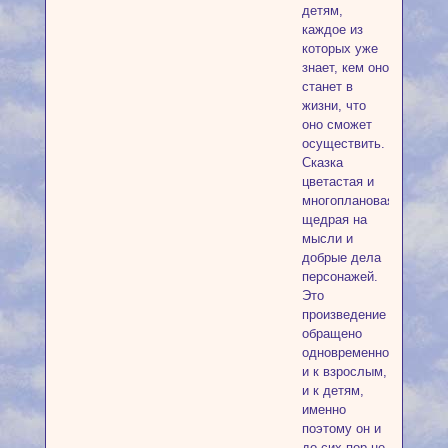
детям,
каждое из
которых уже
знает, кем оно
станет в
жизни, что
оно сможет
осуществить.
Сказка
цветастая и
многоплановая,
щедрая на
мысли и
добрые дела
персонажей.
Это
произведение
обращено
одновременно
и к взрослым,
и к детям,
именно
поэтому он и
до сих пор не