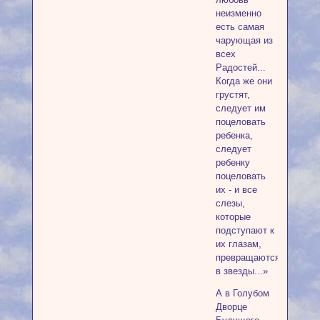
неизменно
есть самая
чарующая из
всех
Радостей...
Когда же они
грустят,
следует им
поцеловать
ребенка,
следует
ребенку
поцеловать
их - и все
слезы,
которые
подступают к
их глазам,
превращаются
в звезды...»
А в Голубом
Дворце