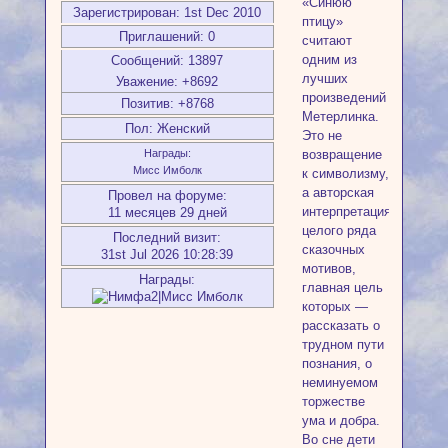
«Синюю
Зарегистрирован
: 1st Dec 2010
птицу»
Приглашений:
0
считают
одним из
Сообщений:
13897
лучших
Уважение:
+8692
произведений
Позитив:
+8768
Метерлинка.
Пол:
Женский
Это не
возвращение
Награды:
Мисс Имболк
к символизму,
а авторская
Провел на форуме:
интерпретация
11 месяцев 29 дней
целого ряда
Последний визит:
сказочных
31st Jul 2026 10:28:39
мотивов,
Награды:
главная цель
которых —
рассказать о
трудном пути
познания, о
неминуемом
торжестве
ума и добра.
Во сне дети