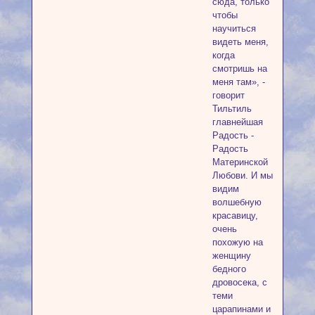
сюда, только
чтобы
научиться
видеть меня,
когда
смотришь на
меня там», -
говорит
Тильтиль
главнейшая
Радость -
Радость
Материнской
Любови. И мы
видим
волшебную
красавицу,
очень
похожую на
женщину
бедного
дровосека, с
теми
царапинами и