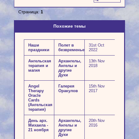
Страница:
1
Похожие темы
Наши
Полет в
31st Oct
праздники
безвременье
2022
Ангельская
Архангелы,
13th Nov
терапия и
Ангелы и
2018
магия
другие
Духи
Angel
Галерея
15th Nov
Therapy
Оракулов
2017
Oracle
Cards
(Ангельская
терапия)
День арх.
Архангелы,
20th Nov
Михаила -
Ангелы и
2016
21 ноября
другие
Духи