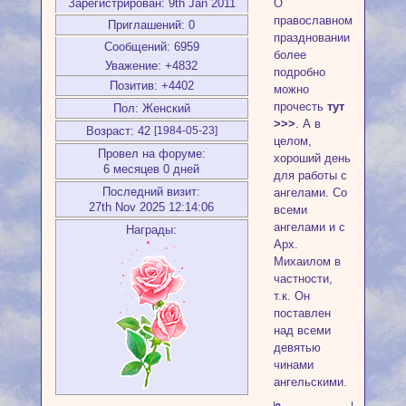
Зарегистрирован
: 9th Jan 2011
О
православном
Приглашений:
0
праздновании
Сообщений:
6959
более
Уважение:
+4832
подробно
Позитив:
+4402
можно
прочесть
тут
Пол:
Женский
>>>
. А в
Возраст:
42
[1984-05-23]
целом,
Провел на форуме:
хороший день
6 месяцев 0 дней
для работы с
Последний визит:
ангелами. Со
27th Nov 2025 12:14:06
всеми
ангелами и с
Награды:
Арх.
Михаилом в
частности,
т.к. Он
поставлен
над всеми
девятью
чинами
ангельскими.