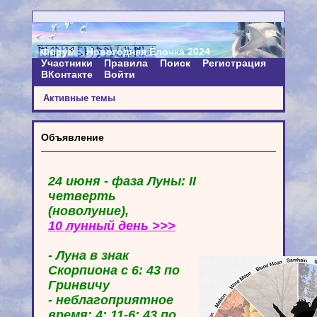
Форум
Новогодняя Ёлочка 2024
Участники
Правила
Поиск
Регистрация
ВКонтакте
Войти
Активные темы
Объявление
24 июня - фаза Луны: II
четверть
(новолуние),
10 лунный день >>>
- Луна в знак
Скорпиона с 6: 43 по
Гринвичу
- неблагоприятное
время: 4: 11-6: 43 по