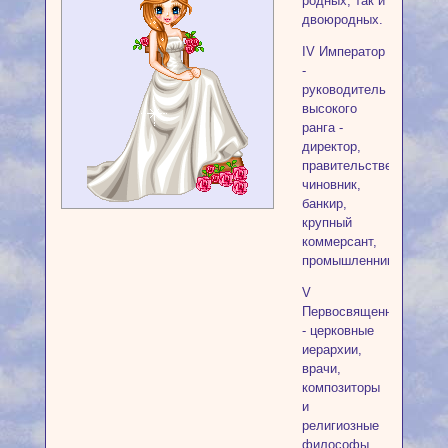
родных, так и
двоюродных.
IV Император
-
руководитель
высокого
ранга -
директор,
правительственный
чиновник,
банкир,
крупный
коммерсант,
промышленник.
V
Первосвященник
- церковные
иерархии,
врачи,
композиторы
и
религиозные
философы.