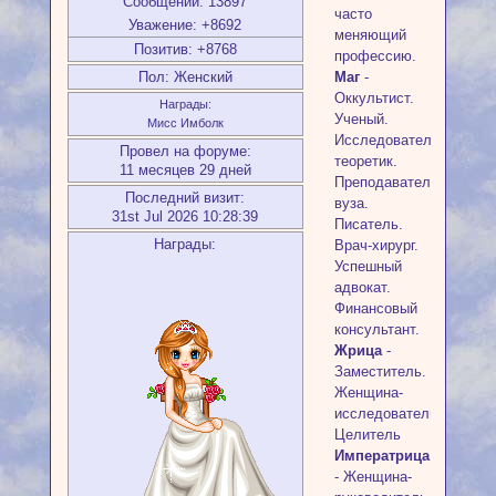
Сообщений:
13897
часто
Уважение:
+8692
меняющий
Позитив:
+8768
профессию.
Пол:
Женский
Маг
-
Оккультист.
Награды:
Ученый.
Мисс Имболк
Исследователь-
Провел на форуме:
теоретик.
11 месяцев 29 дней
Преподаватель
Последний визит:
вуза.
31st Jul 2026 10:28:39
Писатель.
Награды:
Врач-хирург.
Успешный
адвокат.
Финансовый
консультант.
Жрица
-
Заместитель.
Женщина-
исследователь.
Целитель
Императрица
- Женщина-