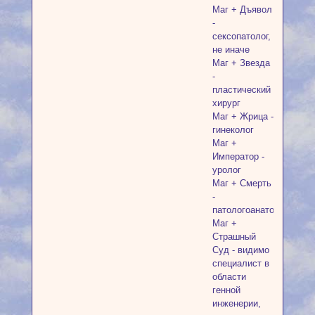
Маг + Дъявол
-
сексопатолог,
не иначе
Маг + Звезда
-
пластический
хирург
Маг + Жрица -
гинеколог
Маг +
Император -
уролог
Маг + Смерть
-
патологоанатом
Маг +
Страшный
Суд - видимо
специалист в
области
генной
инженерии,