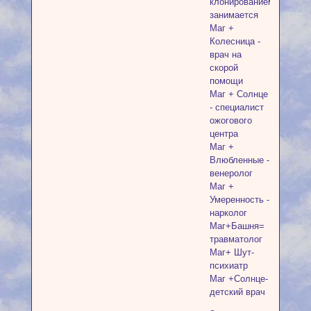
клонированием
занимается
Маг +
Колесница -
врач на
скорой
помощи
Маг + Солнце
- специалист
ожогового
центра
Маг +
Влюбленные -
венеролог
Маг +
Умеренность -
нарколог
Маг+Башня=
травматолог
Маг+ Шут-
психиатр
Маг +Солнце-
детский врач