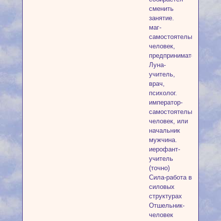
сменить
занятие.
маг-
самостоятельный
человек,
предприниматель.
Луна-
учитель,
врач,
психолог.
император-
самостоятельный
человек, или
начальник
мужчина.
иерофант-
учитель
(точно)
Сила-работа в
силовых
структурах
Отшельник-
человек