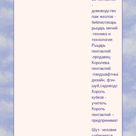
-
домоводство
паж жезлов -
библиотекарь
рыцарь мечей
-техника и
технология
Рыцарь
пентаклей
-продавец
Королева
пентаклей
-ландшафтный
дизайн, фэн-
шуй,садоводство
Король
кубков -
учитель
Король
пентаклей –
предприниматель
Шут- человек
собирается