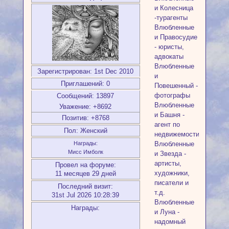
и Колесница
-турагенты
Влюбленные
и Правосудие
- юристы,
адвокаты
Влюбленные
Зарегистрирован
: 1st Dec 2010
и
Приглашений:
0
Повешенный -
фотографы
Сообщений:
13897
Влюбленные
Уважение:
+8692
и Башня -
Позитив:
+8768
агент по
Пол:
Женский
недвижемости
Влюбленные
Награды:
Мисс Имболк
и Звезда -
артисты,
Провел на форуме:
художники,
11 месяцев 29 дней
писатели и
Последний визит:
т.д.
31st Jul 2026 10:28:39
Влюбленные
Награды:
и Луна -
надомный