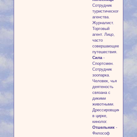
Сотрудник
туристического
агенства.
Журналист.
Торговый
агент. Лицо,
часто
совершающее
путешествия.
Сила
-
Спортсмен.
Сотрудник
зоопарка.
Человек, чья
деятеность
связана с
дикими
животными.
Дрессировщик
в цирке,
кинолог.
Отшельник
-
Философ