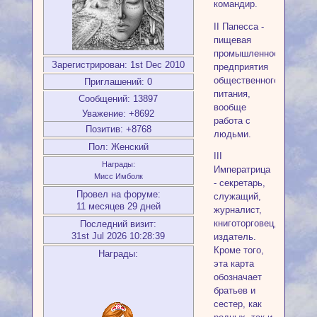
командир.
II Папесса -
пищевая
промышленность,
Зарегистрирован
: 1st Dec 2010
предприятия
общественного
Приглашений:
0
питания,
Сообщений:
13897
вообще
Уважение:
+8692
работа с
Позитив:
+8768
людьми.
Пол:
Женский
III
Награды:
Императрица
Мисс Имболк
- секретарь,
Провел на форуме:
служащий,
11 месяцев 29 дней
журналист,
книготорговец,
Последний визит:
31st Jul 2026 10:28:39
издатель.
Кроме того,
Награды:
эта карта
обозначает
братьев и
сестер, как