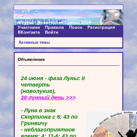
Форум
Новогодняя Ёлочка 2024
Участники
Правила
Поиск
Регистрация
ВКонтакте
Войти
Активные темы
Объявление
24 июня - фаза Луны: II
четверть
(новолуние),
10 лунный день >>>
- Луна в знак
Скорпиона с 6: 43 по
Гринвичу
- неблагоприятное
время: 4: 11-6: 43 по