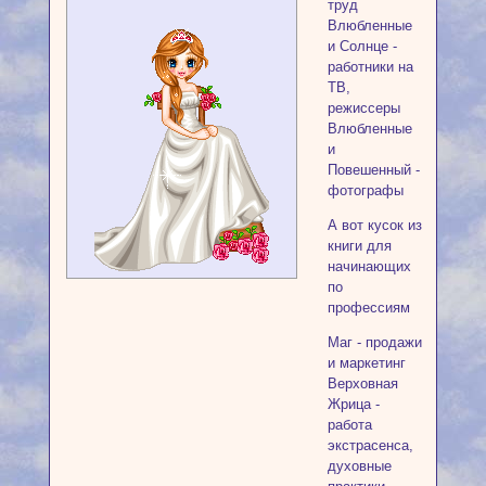
труд
Влюбленные
и Солнце -
работники на
ТВ,
режиссеры
Влюбленные
и
Повешенный -
фотографы
А вот кусок из
книги для
начинающих
по
профессиям
Маг - продажи
и маркетинг
Верховная
Жрица -
работа
экстрасенса,
духовные