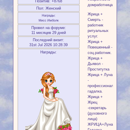
Позитив:
+8768
домработница.
Пол:
Женский
Жрица +
Награды:
Смерть -
Мисс Имболк
работник
Провел на форуме:
ритуальных
11 месяцев 29 дней
услуг.
Последний визит:
Жрица +
31st Jul 2026 10:28:39
Повешенный -
Награды:
соц.работник.
Жрица +
Дьявол -
Проститутка
Жрица + Луна
-
профессиональная
гадалка.
Жрица +
Жрец
-секретарь
(духовного
лица)
ЖРИЦА+Луна-
Гадалка