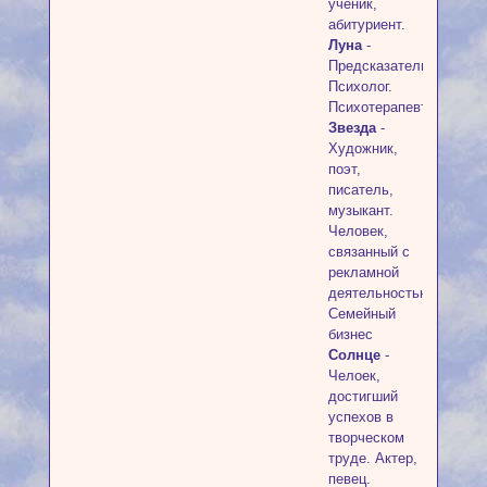
ученик,
абитуриент.
Луна
-
Предсказатель.
Психолог.
Психотерапевт.
Звезда
-
Художник,
поэт,
писатель,
музыкант.
Человек,
связанный с
рекламной
деятельностью.
Семейный
бизнес
Солнце
-
Челоек,
достигший
успехов в
творческом
труде. Актер,
певец.