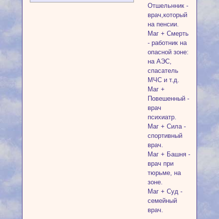
Отшельнник -
врач,который
на пенсии.
Маг + Смерть
- работник на
опасной зоне:
на АЭС,
спасатель
МЧС и т.д.
Маг +
Повешенный -
врач
психиатр.
Маг + Сила -
спортивный
врач.
Маг + Башня -
врач при
тюрьме, на
зоне.
Маг + Суд -
семейный
врач.