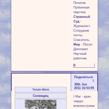
Политик.
Публичная
персона.
Страшный
Суд
-
Журналист.
Сотрудник
почты.
Спасатель.
Мир
- Посол.
Дипломат.
Научный
работник.
0
Поделиться
5
30th Jun
2011 16:53:59
Thistle Witch
Сновидец
I Маг - врач,
хирург;
военнослужащий,