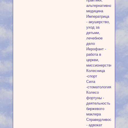
практики,
альтернативная
медицина
Императрица
- акушерство,
уход за
детьми,
лечебное
дело
Иерофант -
работа в
церкви,
миссионерство
Колесница
-спорт
Сила
-стоматология
Колесо
фортуны -
деятельность
биржевого
маклера
Справедливость
- адвокат