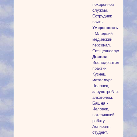
похоронной
службы.
Сотрудник
почты
Умеренность
- Младший
мединский
персонал.
Священнослужитель.
Дьявол
-
Исследователь-
практик.
Кузнец,
металлург.
Человек,
злоупотребляющий
алкоголем.
Башня
-
Человек,
потерявший
работу.
Аспирант,
студент,