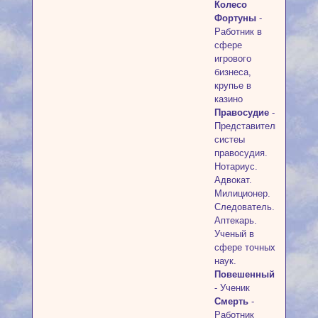
Колесо
Фортуны
-
Работник в
сфере
игрового
бизнеса,
крупье в
казино
Правосудие
-
Представитель
систеы
правосудия.
Нотариус.
Адвокат.
Милиционер.
Следователь.
Аптекарь.
Ученый в
сфере точных
наук.
Повешенный
- Ученик
Смерть
-
Работник