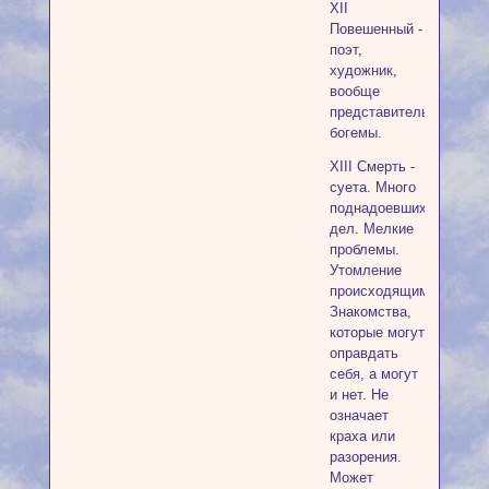
XII
Повешенный -
поэт,
художник,
вообще
представитель
богемы.
XIII Смерть -
суета. Много
поднадоевших
дел. Мелкие
проблемы.
Утомление
происходящим.
Знакомства,
которые могут
оправдать
себя, а могут
и нет. Не
означает
краха или
разорения.
Может