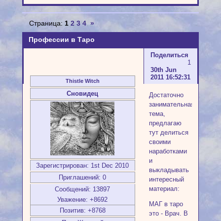
Страница:
1
2
3
4
»
Профессии в Таро
Поделиться
1
30th Jun
2011 16:52:31
Thistle Witch
Сновидец
Достаточно
занимательная
тема,
предлагаю
тут делиться
своими
наработками
и
Зарегистрирован
: 1st Dec 2010
выкладывать
Приглашений:
0
интересный
материал:
Сообщений:
13897
Уважение:
+8692
МАГ в таро
Позитив:
+8768
это - Врач. В