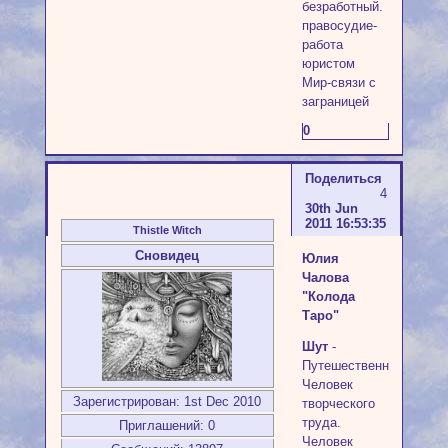
безработный.
правосудие-
работа
юристом
Мир-связи с
заграницей
0
Поделиться
4
30th Jun
2011 16:53:35
Thistle Witch
Сновидец
Юлия
Чалова
"Колода
Таро"
Шут
-
Путешественник.
Человек
Зарегистрирован
: 1st Dec 2010
творческого
труда.
Приглашений:
0
Человек