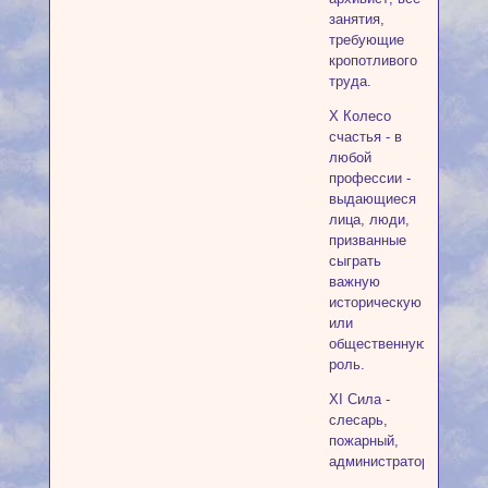
занятия,
требующие
кропотливого
труда.
X Колесо
счастья - в
любой
профессии -
выдающиеся
лица, люди,
призванные
сыграть
важную
историческую
или
общественную
роль.
XI Сила -
слесарь,
пожарный,
администратор.