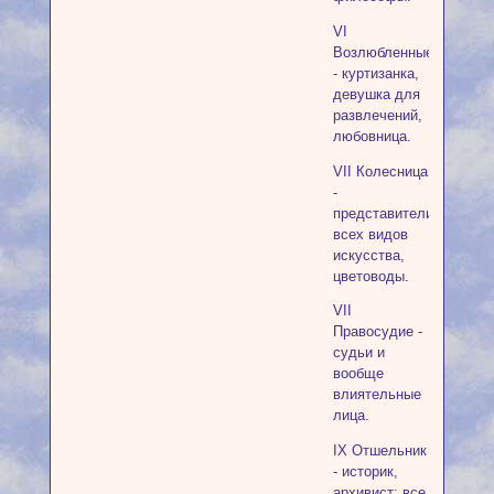
VI
Возлюбленные
- куртизанка,
девушка для
развлечений,
любовница.
VII Колесница
-
представители
всех видов
искусства,
цветоводы.
VII
Правосудие -
судьи и
вообще
влиятельные
лица.
IX Отшельник
- историк,
архивист; все