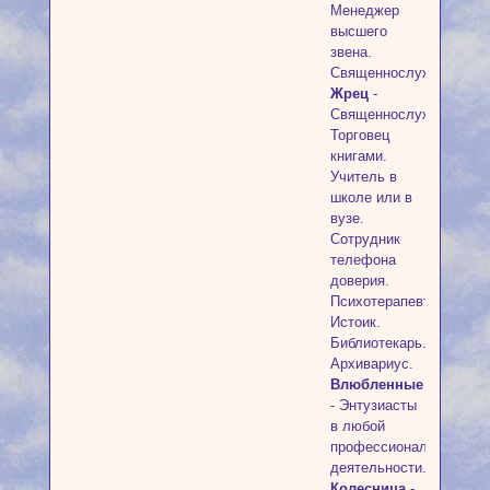
Менеджер
высшего
звена.
Священнослужитель.
Жрец
-
Священнослужитель.
Торговец
книгами.
Учитель в
школе или в
вузе.
Сотрудник
телефона
доверия.
Психотерапевт.
Истоик.
Библиотекарь.
Архивариус.
Влюбленные
- Энтузиасты
в любой
профессиональной
деятельности.
Колесница
-