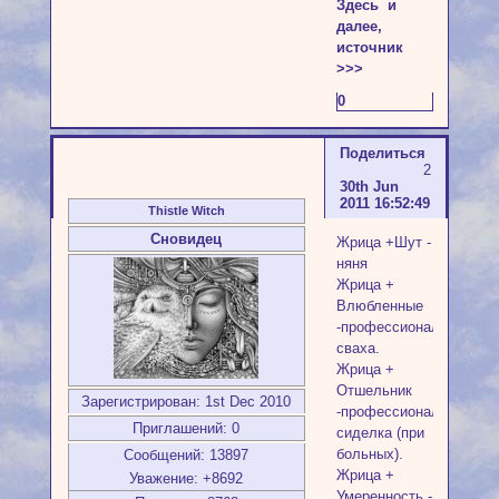
Здесь и
далее,
источник
>>>
0
Поделиться
2
30th Jun
2011 16:52:49
Thistle Witch
Сновидец
Жрица +Шут -
няня
Жрица +
Влюбленные
-профессиональная
сваха.
Жрица +
Отшельник
Зарегистрирован
: 1st Dec 2010
-профессиональная
Приглашений:
0
сиделка (при
больных).
Сообщений:
13897
Жрица +
Уважение:
+8692
Умеренность -