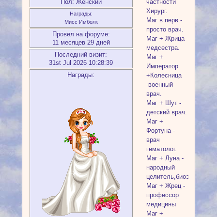
Пол:
Женский
частности
Хирург.
Награды:
Маг в перв.-
Мисс Имболк
просто врач.
Провел на форуме:
Маг + Жрица -
11 месяцев 29 дней
медсестра.
Последний визит:
Маг +
31st Jul 2026 10:28:39
Император
Награды:
+Колесница
-военный
врач.
Маг + Шут -
детский врач.
Маг +
Фортуна -
врач
гематолог.
Маг + Луна -
народный
целитель,биоэнергетик.
Маг + Жрец -
профессор
медицины
Маг +