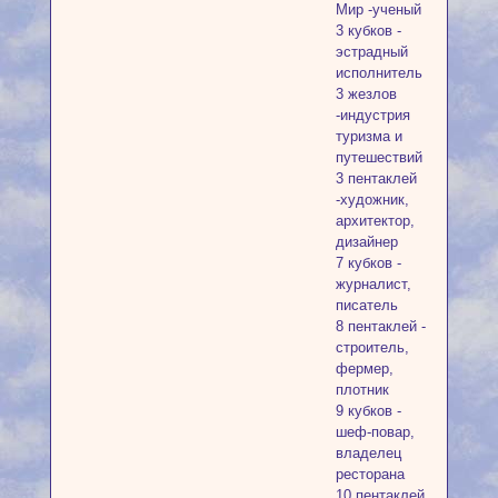
Мир -ученый
3 кубков -
эстрадный
исполнитель
3 жезлов
-индустрия
туризма и
путешествий
3 пентаклей
-художник,
архитектор,
дизайнер
7 кубков -
журналист,
писатель
8 пентаклей -
строитель,
фермер,
плотник
9 кубков -
шеф-повар,
владелец
ресторана
10 пентаклей