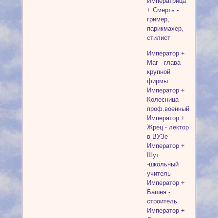
Императрица
+ Смерть -
гример,
парикмахер,
стилист
Император +
Маг - глава
крупной
фирмы
Император +
Колесница -
проф.военный
Император +
Жрец - лектор
в ВУЗе
Император +
Шут
-школьный
учитель
Император +
Башня -
строитель
Император +