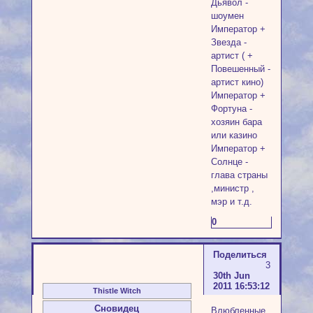
Дьявол -
шоумен
Император +
Звезда -
артист ( +
Повешенный -
артист кино)
Император +
Фортуна -
хозяин бара
или казино
Император +
Солнце -
глава страны
,министр ,
мэр и т.д.
0
Поделиться
3
30th Jun
2011 16:53:12
Thistle Witch
Сновидец
Влюбленные