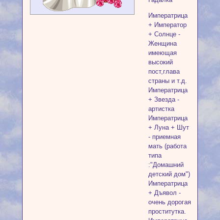
Императрица
+ Император
+ Солнце -
Женщина
имеющая
высокий
пост,глава
страны и т.д.
Императрица
+ Звезда -
артистка
Императрица
+ Луна + Шут
- приемная
мать (работа
типа
:"Домашний
детский дом")
Императрица
+ Дъявол -
очень дорогая
проститутка.