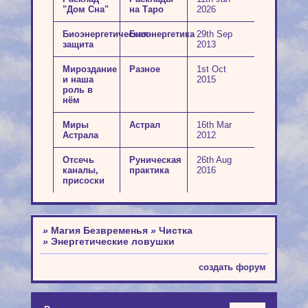
"Дом Сна"
на Таро
2026
Биоэнергетическая
Биоэнергетика
29th Sep
защита
2013
Мироздание
Разное
1st Oct
и наша
2015
роль в
нём
Миры
Астрал
16th Mar
Астрала
2012
Отсечь
Руническая
26th Aug
каналы,
практика
2016
присоски
»
Магия Безвременья
»
Чистка
»
Энергетические ловушки
создать форум