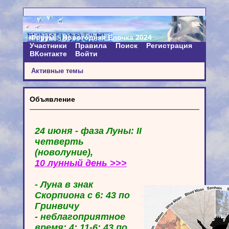
Форум
Новогодняя Ёлочка 2024
Участники
Правила
Поиск
Регистрация
ВКонтакте
Войти
Активные темы
Объявление
24 июня - фаза Луны: II
четверть
(новолуние),
10 лунный день >>>
- Луна в знак
Скорпиона с 6: 43 по
Гринвичу
- неблагоприятное
время: 4: 11-6: 43 по