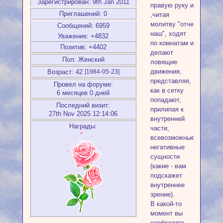
Зарегистрирован
: 9th Jan 2011
правую руку и
Приглашений:
0
,читая
молитву "отче
Сообщений:
6959
наш", ходят
Уважение:
+4832
по комнатам и
Позитив:
+4402
делают
Пол:
Женский
ловящие
движения,
Возраст:
42
[1984-05-23]
представляя,
Провел на форуме:
как в сетку
6 месяцев 0 дней
попадают,
Последний визит:
прилипая к
27th Nov 2025 12:14:06
внутренней
Награды:
части,
всевозможные
негативные
сущности
(какие - вам
подскажет
внутреннее
зрение).
В какой-то
момент вы
сообразите,