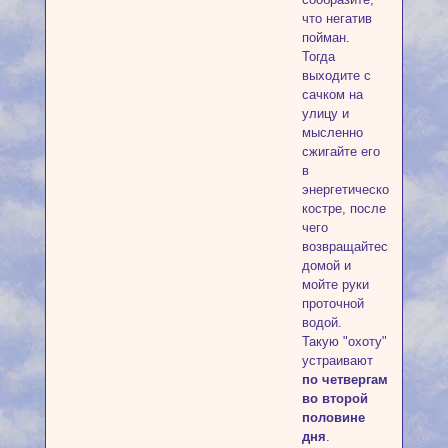
что негатив
пойман.
Тогда
выходите с
сачком на
улицу и
мысленно
сжигайте его
в
энергетическом
костре, после
чего
возвращайтесь
домой и
мойте руки
проточной
водой.
Такую "охоту"
устраивают
по четвергам
во второй
половине
дня
.