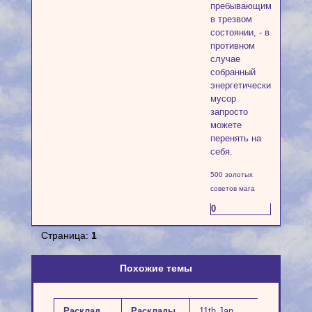
пребывающим
в трезвом
состоянии, - в
противном
случае
собранный
энергетический
мусор
запросто
можете
перенять на
себя.
500 золотых
советов мага
0
Страница:
1
Похожие темы
Расклад
Расклады
11th Jan