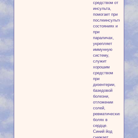
средством от
инсульта,
помогает при
послеинсультных
состояниях и
при
параличах,
укрепляет
иммунную
систему,
служит
хорошим
средством
при
дизентерии,
базедовой
болезни,
отложении
солей,
ревматических
болях в
сердце.
Синий йод
снижает