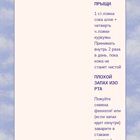
ПРЫЩИ
1 ст.ложка
сока алое +
четверть
ч.ложки
куркумы.
Принимать
внутрь 2 раза
в день, пока
кожа не
станет чистой
ПЛОХОЙ
ЗАПАХ ИЗО
РТА
Пожуйте
семена
фенхеля! или
(если запах
идет изнутри)
заварите в
стакане