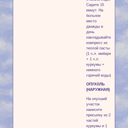
Сидите 15
минут. На
больное
место
дважды в
день
накладывайте
компресс из
теплой пасты
(1 ч.л. имбиря
+ 1 ч.л.
куркумы +
немного
горячей воды)
ОПУХОЛЬ
(НАРУЖНАЯ)
На опухший
участок
нанесите
присыпку из 2
частей
куркумы и 1