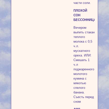
части соли.
ПЛОХОЙ
СОН
БЕССОННИЦА
Вечером
выпить стакан
теплого
молока с 0,5
ч.л.
мускатного
ореха. ИЛИ:
Смешать 1
ч.л
поджаренного
молотого
кумина с
мякотью
спелого
банана.
Съесть перед
сном