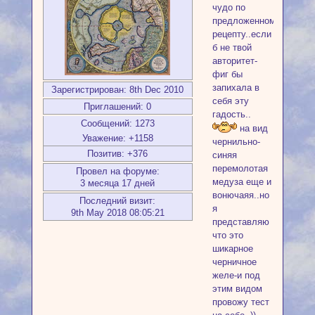
чудо по
предложенному
рецепту..если
б не твой
авторитет-
фиг бы
запихала в
Зарегистрирован
: 8th Dec 2010
себя эту
Приглашений:
0
гадость..
Сообщений:
1273
на вид
Уважение:
+1158
чернильно-
Позитив:
+376
синяя
перемолотая
Провел на форуме:
медуза еще и
3 месяца 17 дней
вонючаяя..но
Последний визит:
я
9th May 2018 08:05:21
представляю
что это
шикарное
черничное
желе-и под
этим видом
провожу тест