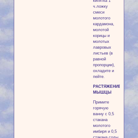
кипятка 1
ч.ложку
смеси
молотого
кардамона,
молотой
корицы и
молотых
лавровых
листьев (в
равной
пропорции),
охладите и
пейте.
РАСТЯЖЕНИЕ
МЫШЦЫ
Примите
горячую
ванну с 0,5
стакана
молотого
имбиря и 0,5
стакана соды.