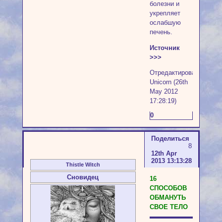
болезни и
укрепляет
ослабшую
печень.
Источник
>>>
Отредактировано
Unicorn (26th
May 2012
17:28:19)
0
Поделиться
8
12th Apr
2013 13:13:28
Thistle Witch
Сновидец
16
СПОСОБОВ
ОБМАНУТЬ
СВОЕ ТЕЛО
▬▬▬▬▬▬▬▬▬▬▬