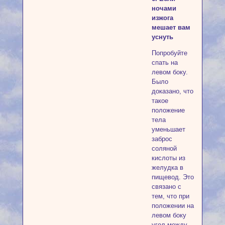
ночами
изжога
мешает вам
уснуть
Попробуйте
спать на
левом боку.
Было
доказано, что
такое
положение
тела
уменьшает
заброс
соляной
кислоты из
желудка в
пищевод. Это
связано с
тем, что при
положении на
левом боку
угол между