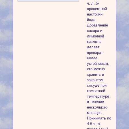
ч. л. 5-
процентной
настойки
йода.
Добавление
сахара и
лимонной
кислоты
делает
препарат
более
устойчивым,
его можно
хранить в
закрытом
сосуде при
комнатной
температуре
в течение
нескольких
месяцев.
Принимать по
4-6 ч. л.