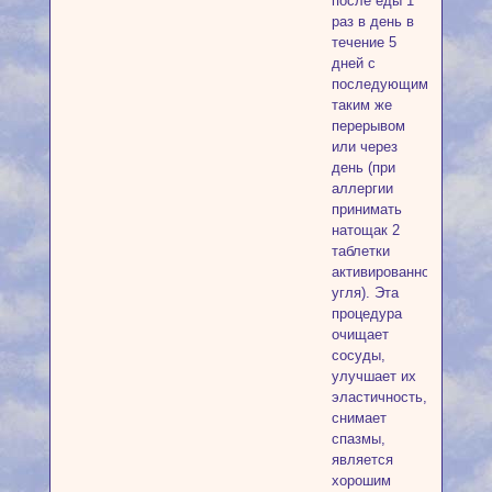
после еды 1
раз в день в
течение 5
дней с
последующим
таким же
перерывом
или через
день (при
аллергии
принимать
натощак 2
таблетки
активированного
угля). Эта
процедура
очищает
сосуды,
улучшает их
эластичность,
снимает
спазмы,
является
хорошим