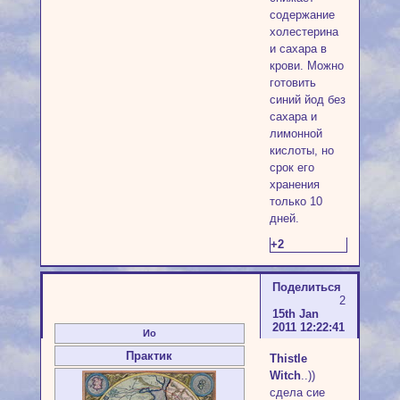
содержание
холестерина
и сахара в
крови. Можно
готовить
синий йод без
сахара и
лимонной
кислоты, но
срок его
хранения
только 10
дней.
+2
Поделиться
2
15th Jan
2011 12:22:41
Ио
Практик
Thistle
Witch
..))
сдела сие