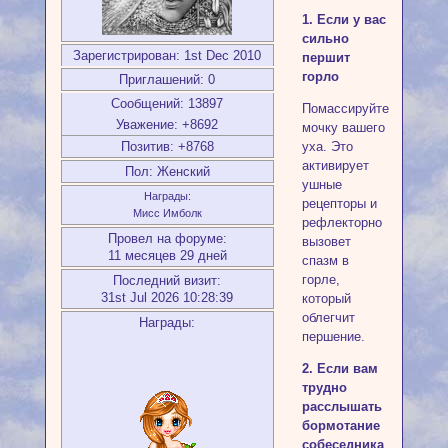
1. Если у вас
сильно
Зарегистрирован
: 1st Dec 2010
першит
горло
Приглашений:
0
Сообщений:
13897
Помассируйте
Уважение:
+8692
мочку вашего
Позитив:
+8768
уха. Это
активирует
Пол:
Женский
ушные
Награды:
рецепторы и
Мисс Имболк
рефлекторно
Провел на форуме:
вызовет
11 месяцев 29 дней
спазм в
горле,
Последний визит:
31st Jul 2026 10:28:39
который
облегчит
Награды:
першение.
2. Если вам
трудно
расслышать
бормотание
собеседника