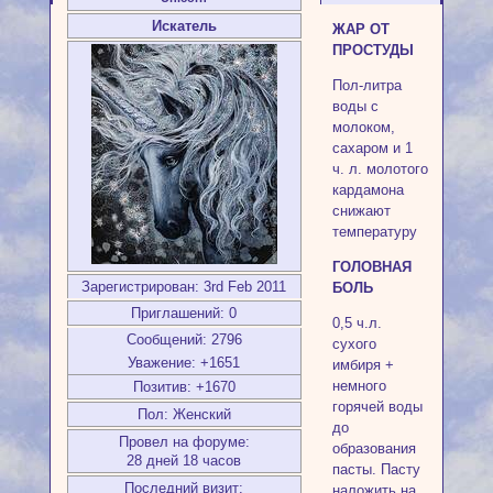
Искатель
ЖАР ОТ
ПРОСТУДЫ
Пол-литра
воды с
молоком,
сахаром и 1
ч. л. молотого
кардамона
снижают
температуру
ГОЛОВНАЯ
Зарегистрирован
: 3rd Feb 2011
БОЛЬ
Приглашений:
0
0,5 ч.л.
Сообщений:
2796
сухого
Уважение:
+1651
имбиря +
немного
Позитив:
+1670
горячей воды
Пол:
Женский
до
Провел на форуме:
образования
28 дней 18 часов
пасты. Пасту
Последний визит:
наложить на