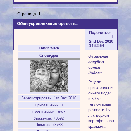
Страница:
1
Общеукрепляющие средства
Поделиться
1
2nd Dec 2010
14:52:54
Thistle Witch
Сновидец
Очищение
сосудов
синим
йодом:
Рецепт
приготовления
синего йода:
Зарегистрирован
: 1st Dec 2010
в 50 мл
теплой воды
Приглашений:
0
развести 1 ч.
Сообщений:
13897
л. с верхом
Уважение:
+8692
картофельного
Позитив:
+8768
крахмала,