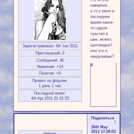
наверное...
а то у меня в
последнее
время какое-
то гадкое
чувство в
шее. может,
щитовидка?
Зарегистрирован
: 4th Jan 2011
или это я
Приглашений:
0
накручиваю?
Сообщений:
36
0
Уважение:
+14
Позитив:
+0
Провел на форуме:
1 день 1 час
Последний визит:
4th Apr 2011 22:15:33
Поделиться
7
26th May
2012 17:28:03
Unicorn