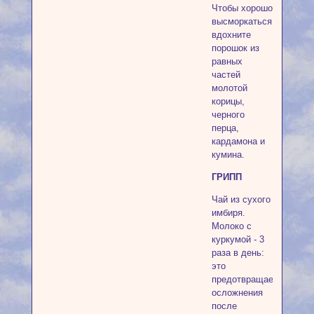
Чтобы хорошо
высморкаться
вдохните
порошок из
равных
частей
молотой
корицы,
черного
перца,
кардамона и
кумина.
ГРИПП
Чай из сухого
имбиря.
Молоко с
куркумой - 3
раза в день:
это
предотвращает
осложнения
после