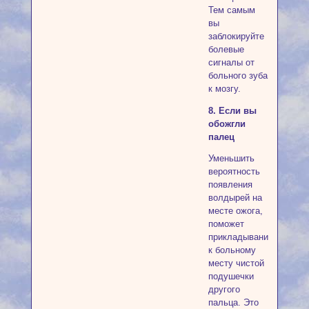
Тем самым
вы
заблокируйте
болевые
сигналы от
больного зуба
к мозгу.
8. Если вы
обожгли
палец
Уменьшить
вероятность
появления
волдырей на
месте ожога,
поможет
прикладывание
к больному
месту чистой
подушечки
другого
пальца. Это