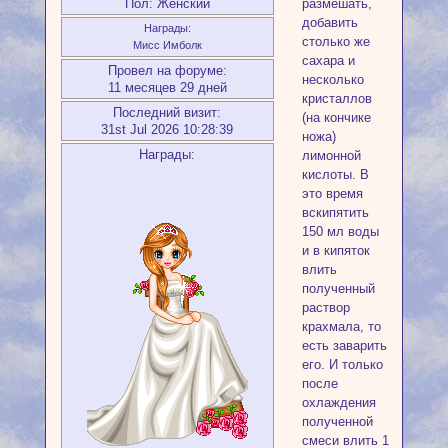
Пол:
Женский
размешать,
добавить
Награды:
столько же
Мисс Имболк
сахара и
Провел на форуме:
несколько
11 месяцев 29 дней
кристаллов
Последний визит:
(на кончике
31st Jul 2026 10:28:39
ножа)
Награды:
лимонной
кислоты. В
это время
вскипятить
150 мл воды
и в кипяток
влить
полученный
раствор
крахмала, то
есть заварить
его. И только
после
охлаждения
полученной
смеси влить 1