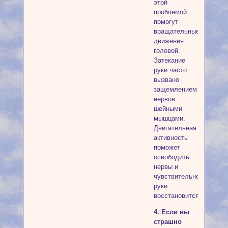
этой
проблемой
помогут
вращательные
движения
головой.
Затекание
руки часто
вызвано
защемлением
нервов
шейными
мышцами.
Двигательная
активность
поможет
освободить
нервы и
чувствительность
руки
восстановится.
4. Если вы
страшно