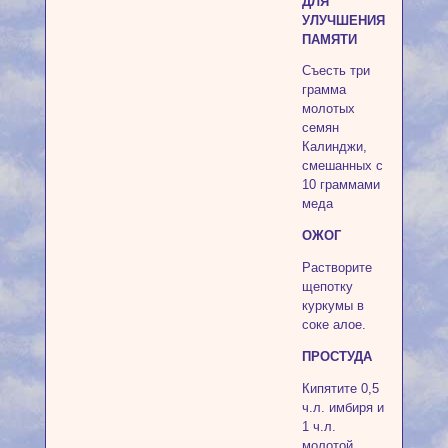
ДЛЯ
УЛУЧШЕНИЯ
ПАМЯТИ
Съесть три
грамма
молотых
семян
Калинджи,
смешанных с
10 граммами
меда
ОЖОГ
Растворите
щепотку
куркумы в
соке алое.
ПРОСТУДА
Кипятите 0,5
ч.л. имбиря и
1 ч.л.
молотой