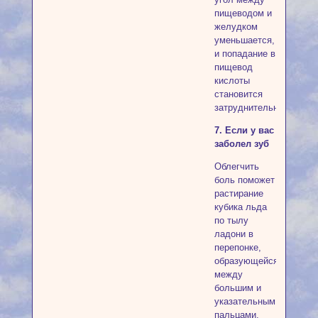
пищеводом и
желудком
уменьшается,
и попадание в
пищевод
кислоты
становится
затруднительным.
7. Если у вас
заболел зуб
Облегчить
боль поможет
растирание
кубика льда
по тылу
ладони в
перепонке,
образующейся
между
большим и
указательным
пальцами.