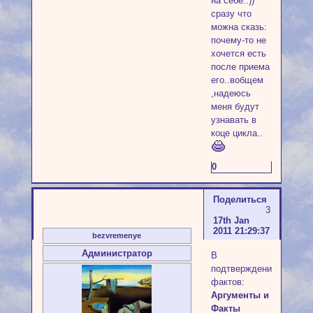
на себе..))
сразу что
можна сказь:
почему-то не
хочется есть
после приема
его..вобщем
,надеюсь
меня будут
узнавать в
коце цикла..
0
Поделиться
3
17th Jan
2011 21:29:37
bezvremenye
Администратор
В
подтверждение
фактов:
Аргументы и
Факты