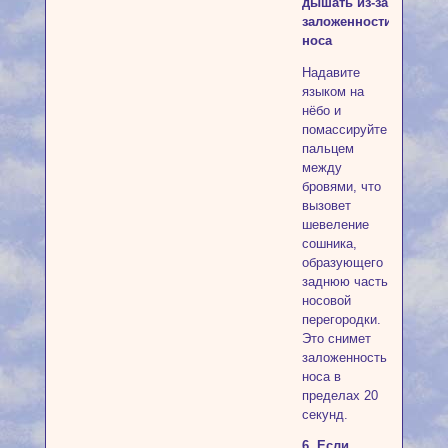
дышать из-за
заложенности
носа
Надавите
языком на
нёбо и
помассируйте
пальцем
между
бровями, что
вызовет
шевеление
сошника,
образующего
заднюю часть
носовой
перегородки.
Это снимет
заложенность
носа в
пределах 20
секунд.
6. Если