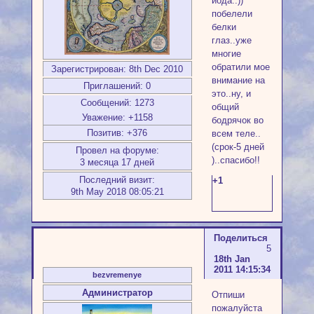
йода..))
побелели
белки
глаз..уже
многие
обратили мое
Зарегистрирован
: 8th Dec 2010
внимание на
Приглашений:
0
это..ну, и
Сообщений:
1273
общий
Уважение:
+1158
бодрячок во
Позитив:
+376
всем теле..
(срок-5 дней
Провел на форуме:
)..спасибо!!
3 месяца 17 дней
Последний визит:
+1
9th May 2018 08:05:21
Поделиться
5
18th Jan
2011 14:15:34
bezvremenye
Администратор
Отпиши
пожалуйста