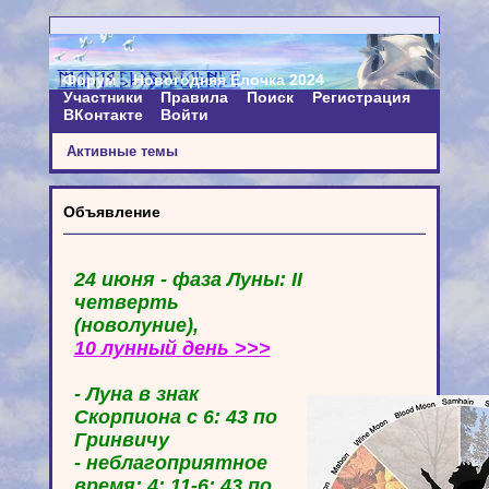
Форум
Новогодняя Ёлочка 2024
Участники
Правила
Поиск
Регистрация
ВКонтакте
Войти
Активные темы
Объявление
24 июня - фаза Луны: II
четверть
(новолуние),
10 лунный день >>>
- Луна в знак
Скорпиона с 6: 43 по
Гринвичу
- неблагоприятное
время: 4: 11-6: 43 по