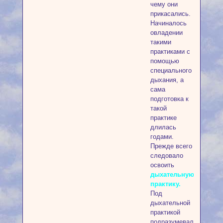
чему они
прикасались.
Начиналось
овладении
такими
практиками с
помощью
специального
дыхания, а
сама
подготовка к
такой
практике
длилась
годами.
Прежде всего
следовало
освоить
дыхательную
практику.
Под
дыхательной
практикой
подразумевалось