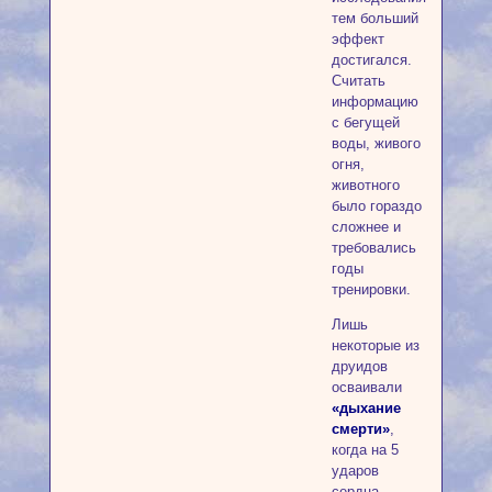
тем больший
эффект
достигался.
Считать
информацию
с бегущей
воды, живого
огня,
животного
было гораздо
сложнее и
требовались
годы
тренировки.
Лишь
некоторые из
друидов
осваивали
«дыхание
смерти»
,
когда на 5
ударов
сердца