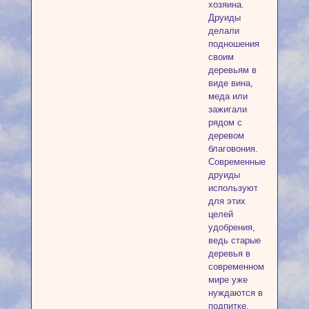
хозяина.
Друиды
делали
подношения
своим
деревьям в
виде вина,
меда или
зажигали
рядом с
деревом
благовония.
Современные
друиды
используют
для этих
целей
удобрения,
ведь старые
деревья в
современном
мире уже
нуждаются в
подпитке.