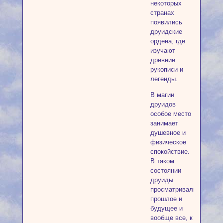
некоторых
странах
появились
друидские
ордена, где
изучают
древние
рукописи и
легенды.
В магии
друидов
особое место
занимает
душевное и
физическое
спокойствие.
В таком
состоянии
друиды
просматривали
прошлое и
будущее и
вообще все, к