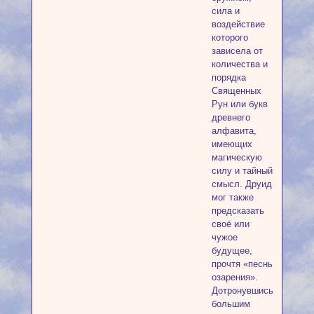
сила и
воздействие
которого
зависела от
количества и
порядка
Священных
Рун или букв
древнего
алфавита,
имеющих
магическую
силу и тайный
смысл. Друид
мог также
предсказать
своё или
чужое
будущее,
прочтя «песнь
озарения».
Дотронувшись
большим