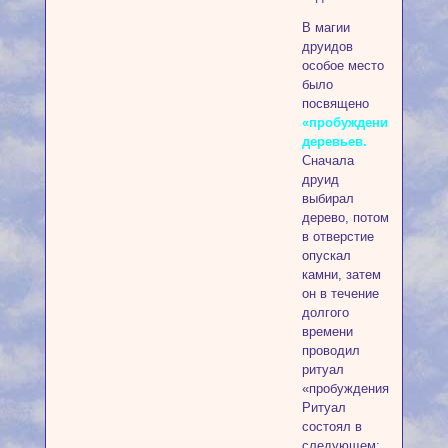
В магии
друидов
особое место
было
посвящено
«пробуждению»
деревьев.
Сначала
друид
выбирал
дерево, потом
в отверстие
опускал
камни, затем
он в течение
долгого
времени
проводил
ритуал
«пробуждения».
Ритуал
состоял в
следующем: