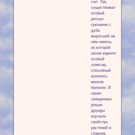
сил. Так,
существовал
особый
ритуал
срезания с
дуба
выросшей на
нём омелы,
из которой
затем варили
особый
эликсир,
способный
излечить
многие
болезни. В
своих
священных
рощах
друиды
изучали
свойства
растений и,
главное,