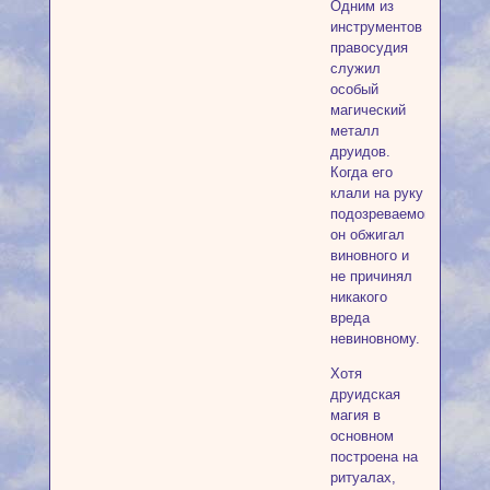
Одним из
инструментов
правосудия
служил
особый
магический
металл
друидов.
Когда его
клали на руку
подозреваемого,
он обжигал
виновного и
не причинял
никакого
вреда
невиновному.
Хотя
друидская
магия в
основном
построена на
ритуалах,