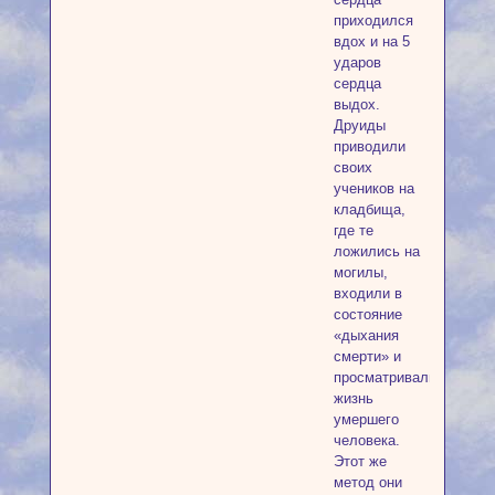
приходился
вдох и на 5
ударов
сердца
выдох.
Друиды
приводили
своих
учеников на
кладбища,
где те
ложились на
могилы,
входили в
состояние
«дыхания
смерти» и
просматривали
жизнь
умершего
человека.
Этот же
метод они