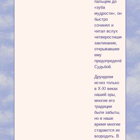
пальцем до
«зуба
мудрости», он
быстро
сочинял и
читал вслух
четверостишие-
заклинание,
открывавшее
ему
предопределённое
Судьбой.
Друидизм
исчез только
в X-XI веках
нашей эры,
многие его
традиции
были забыты,
но в наше
время многие
стараются их
возродить. В