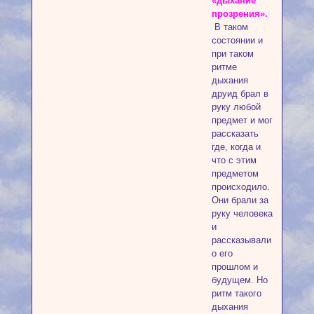
«дыхание
прозрения».
В таком
состоянии и
при таком
ритме
дыхания
друид брал в
руку любой
предмет и мог
рассказать
где, когда и
что с этим
предметом
происходило.
Они брали за
руку человека
и
рассказывали
о его
прошлом и
будущем. Но
ритм такого
дыхания