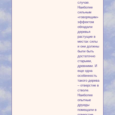
случае.
Наиболее
сильным
«говорящим»
эффектом
обладали
деревья
растущие в
местах силы
и они должны
были быть
достаточно
старыми,
древними. И
еще одна
особенность
такого дерева
– отверстие в
стволе.
Наиболее
опытные
друиды
помещали в
отверстие