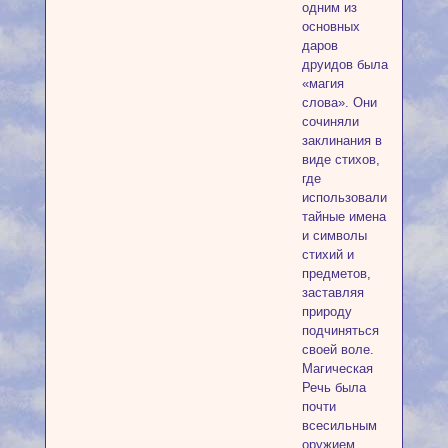
одним из
основных
даров
друидов была
«магия
слова». Они
сочиняли
заклинания в
виде стихов,
где
использовали
тайные имена
и символы
стихий и
предметов,
заставляя
природу
подчиняться
своей воле.
Магическая
Речь была
почти
всесильным
оружием,