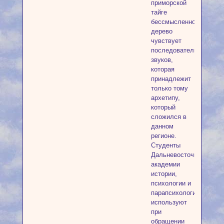
приморской
тайге
бессмысленно,
дерево
чувствует
последовательность
звуков,
которая
принадлежит
только тому
архетипу,
который
сложился в
данном
регионе.
Студенты
Дальневосточной
академии
истории,
психологии и
парапсихологии
используют
при
обращении