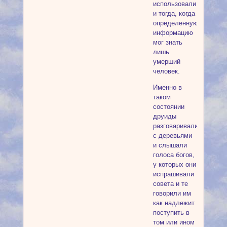
использовали
и тогда, когда
определенную
информацию
мог знать
лишь
умерший
человек.
Именно в
таком
состоянии
друиды
разговаривали
с деревьями
и слышали
голоса богов,
у которых они
испрашивали
совета и те
говорили им
как надлежит
поступить в
том или ином