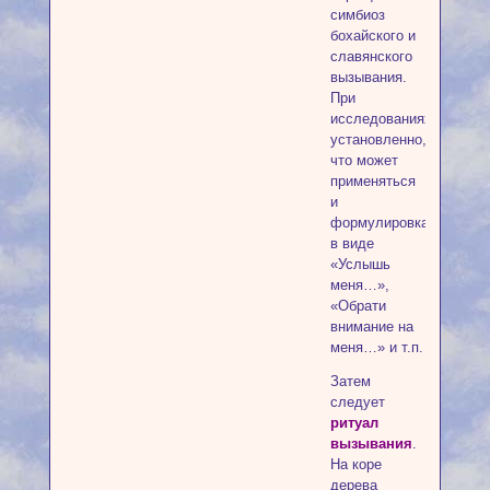
симбиоз
бохайского и
славянского
вызывания.
При
исследованиях
установленно,
что может
применяться
и
формулировка
в виде
«Услышь
меня…»,
«Обрати
внимание на
меня…» и т.п.
Затем
следует
ритуал
вызывания
.
На коре
дерева