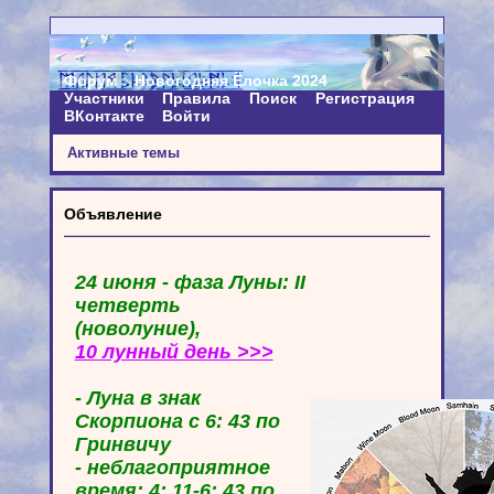
Форум
Новогодняя Ёлочка 2024
Участники
Правила
Поиск
Регистрация
ВКонтакте
Войти
Активные темы
Объявление
24 июня - фаза Луны: II
четверть
(новолуние),
10 лунный день >>>
- Луна в знак
Скорпиона с 6: 43 по
Гринвичу
- неблагоприятное
время: 4: 11-6: 43 по