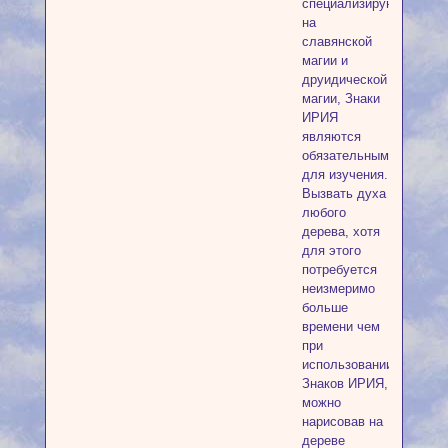
специализирующихся
на
славянской
магии и
друидической
магии, Знаки
ИРИЯ
являются
обязательными
для изучения.
Вызвать духа
любого
дерева, хотя
для этого
потребуется
неизмеримо
больше
времени чем
при
использовании
Знаков ИРИЯ,
можно
нарисовав на
дереве