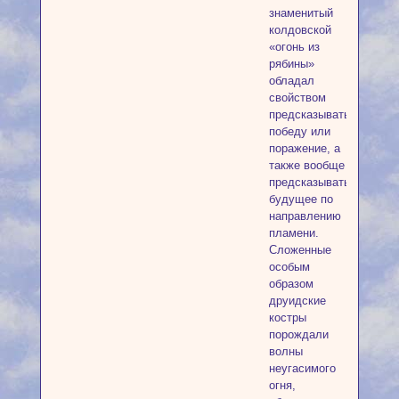
знаменитый
колдовской
«огонь из
рябины»
обладал
свойством
предсказывать
победу или
поражение, а
также вообще
предсказывать
будущее по
направлению
пламени.
Сложенные
особым
образом
друидские
костры
порождали
волны
неугасимого
огня,