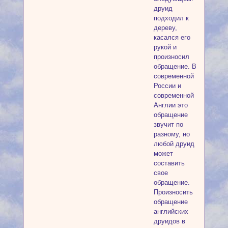
друид
подходил к
дереву,
касался его
рукой и
произносил
обращение. В
современной
России и
современной
Англии это
обращение
звучит по
разному, но
любой друид
может
составить
свое
обращение.
Произносить
обращение
английских
друидов в