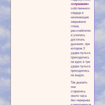
«слушание»
собственного
сердца и
начинающие
закрывали
глаза,
расслаблялись
и учились
достигать
дыхания, при
котором 3
удара пульса
приходились
на вдох и три
удара пульса
приходились
на выдох.
Так дышать
они
старались
около часа
без перерыва
и ежедневные