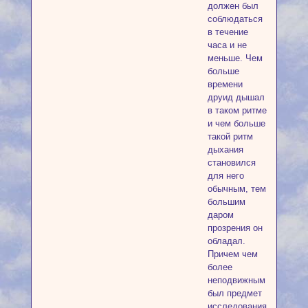
должен был
соблюдаться
в течение
часа и не
меньше. Чем
больше
времени
друид дышал
в таком ритме
и чем больше
такой ритм
дыхания
становился
для него
обычным, тем
большим
даром
прозрения он
обладал.
Причем чем
более
неподвижным
был предмет
исследования,