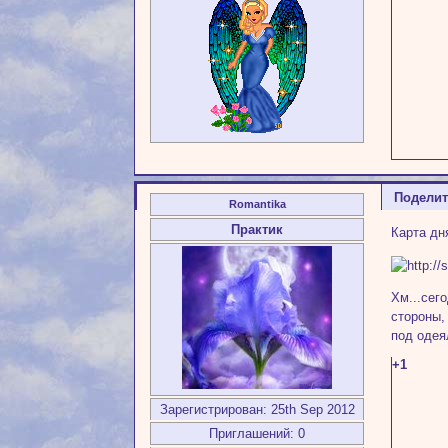
Подели
Romantika
Практик
Карта дн
Хм...сег
стороны,
под одея
+1
Зарегистрирован
: 25th Sep 2012
Приглашений:
0