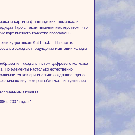
ьзованы картины фламандских, немецких и
традиций Таро с таким пышным мастерством, что
тих карт высшего качества позолочены.
ским художником Kat Black . На картах
енессанса .Создают ощущение имитации колоды
.Изображения созданы путем цифрового коллажа
ика. Но элементы настолько естественно
принимается как оригинально созданное единое
ю символику, которая облегчает интуитивное
озолоченными краями.
06 и 2007 годах" .