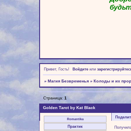
будьт
Привет, Гость!
Войдите
или
зарегистрируйтес
»
Магия Безвременья
»
Колоды и их про
Страница:
1
Golden Tarot by Kat Black
Подели
Romantika
Практик
Получила