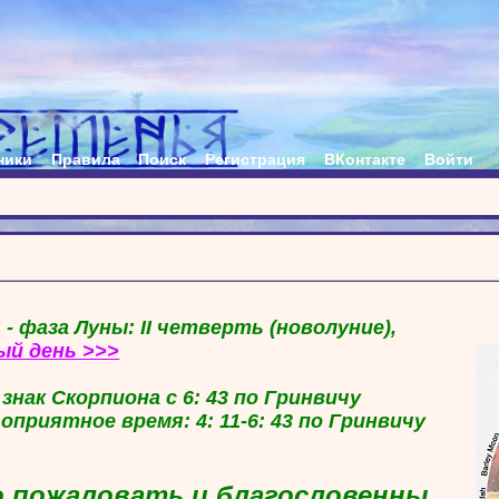
ники
Правила
Поиск
Регистрация
ВКонтакте
Войти
 - фаза Луны: II четверть (новолуние),
ый день >>>
в знак Скорпиона с 6: 43 по Гринвичу
гоприятное время: 4: 11-6: 43 по Гринвичу
 пожаловать и благословенны