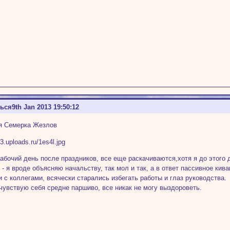
ться
9th Jan 2013 19:50:12
я Семерка Жезлов
абочий день после праздников, все еще раскачиваются,хотя я до этого д
 - я вроде объясняю начальству, так мол и так, а в ответ пассивное ки
и с коллегами, всячески старались избегать работы и глаз руководства.
чувствую себя средне паршиво, все никак не могу выздороветь.