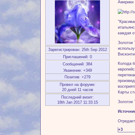
Америки 
"Красива
итальянс
каждая о
Золотое 
использу
Зарегистрирован
: 25th Sep 2012
Висконти
Приглашений:
0
Колода б
Сообщений:
384
европейс
Уважение:
+349
перетека
Позитив:
+279
произвед
Провел на форуме:
восприят
20 дней 11 часов
Карты ст
Последний визит:
Золотое 
18th Jan 2017 11:33:15
Источни
Отредакт
+3