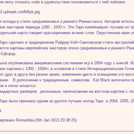
не могу отказать себе в удовольствии познакомиться с ней поближе.
я колода в стиле средневековья и раннего Реннессанса. Автором испол
ких мастеров периода 1200 - 1500 гг. Эти Таро комбинируют лучшие из 
тдельная карта говорит красноречивее всяких слов. Округленные края э
Таро сделано в традиционном Райдер-Уэйт-Смитовском стиле австралий
ются картины европейских мастеров эпохи средневековья и раннего Р
-Сфорца.
ыла опубликована американскими системами игр в 2004 году с книгой 
ких картина с 1300 - 1500гг, в основном в стиле Интернациональная Гот
ют друг в друга без резких краев, изменения цвета и освещения,что вос
ение. В дополнение к традиционным символам, Kat Black включила сво
ие и легко читается.
андартных размеров , роскошные, напечатанная на жестком картоне с п
Таро было признано одним из десяти лучших колод Таро в 2004, 2005, 20
к
ировано Romantika (5th Jan 2013 20:38:25)