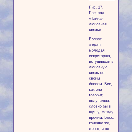
Рис. 17.
Расклад
«Тайная
любовная
связь»
Вопрос
задает
молодая
секретарша,
вступившая в
любовную
связь со
своим
боссом. Все,
как она
говорит,
получилось
словно бы в
шутку, между
прочим. Босс,
конечно же,
женат, и не