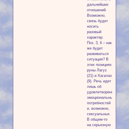
дальнейших
отношений.
Возможно,
связь будет
носить
разовый
характер.
Поз. 3, 6 – как
же будет
развиваться
ситуация? В
этих позициях
руны Лагуз
(21) и Хагалаз
(9). Речь идет
лишь об
удовлетворении
эмоциональных
потребностей
и, возможно,
сексуальных.
В общем-то
на серьезную