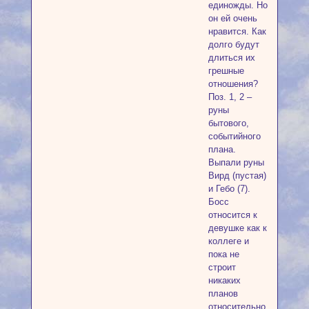
единожды. Но
он ей очень
нравится. Как
долго будут
длиться их
грешные
отношения?
Поз. 1, 2 –
руны
бытового,
событийного
плана.
Выпали руны
Вирд (пустая)
и Гебо (7).
Босс
относится к
девушке как к
коллеге и
пока не
строит
никаких
планов
относительно