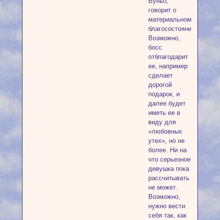
Вуньо,
говорит о
материальном
благосостоянии.
Возможно,
босс
отблагодарит
ее, например
сделает
дорогой
подарок, и
далее будет
иметь ее в
виду для
«любовных
утех», но не
более. Ни на
что серьезное
девушка пока
рассчитывать
не может.
Возможно,
нужно вести
себя так, как