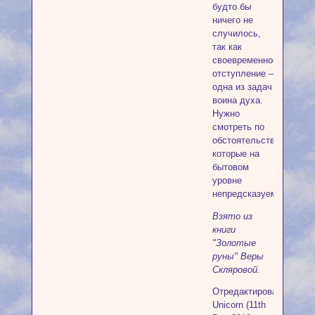
будто бы
ничего не
случилось,
так как
своевременное
отступление –
одна из задач
воина духа.
Нужно
смотреть по
обстоятельствам,
которые на
бытовом
уровне
непредсказуемы.
Взято из
книги
"Золотые
руны" Веры
Скляровой.
Отредактировано
Unicorn (11th