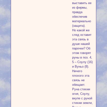
выставить ее
из фирмы,
правда
обеспечив
материально
(защита).
Но какой же
след оставит
эта связь в
душе нашей
парочки? Об
этом говорят
руны в поз. 4,
5 – Соулу (16)
и Вуньо (8).
Ничего
плохого эта
связь не
обещает.
Руна стихии
огня, Соулу,
вкупе с руной
стихии земли,