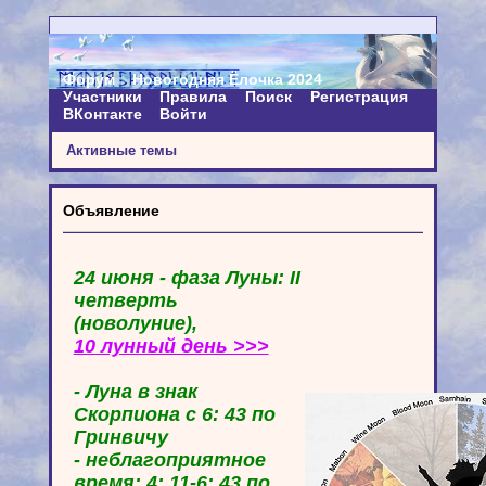
Форум
Новогодняя Ёлочка 2024
Участники
Правила
Поиск
Регистрация
ВКонтакте
Войти
Активные темы
Объявление
24 июня - фаза Луны: II
четверть
(новолуние),
10 лунный день >>>
- Луна в знак
Скорпиона с 6: 43 по
Гринвичу
- неблагоприятное
время: 4: 11-6: 43 по