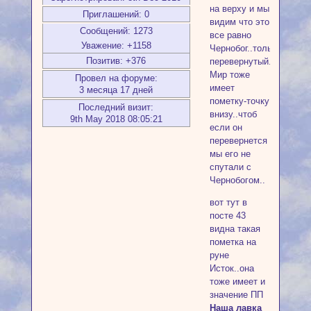
на верху и мы
Приглашений:
0
видим что это
Сообщений:
1273
все равно
Уважение:
+1158
Чернобог..только
Позитив:
+376
перевернутый..
Мир тоже
Провел на форуме:
имеет
3 месяца 17 дней
пометку-точку
Последний визит:
внизу..чтоб
9th May 2018 08:05:21
если он
перевернется
мы его не
спутали с
Чернобогом..
вот тут в
посте 43
видна такая
пометка на
руне
Исток..она
тоже имеет и
значение ПП
Наша лавка