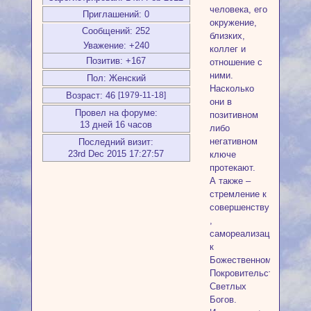
человека, его
Приглашений:
0
окружение,
Сообщений:
252
близких,
Уважение:
+240
коллег и
Позитив:
+167
отношение с
ними.
Пол:
Женский
Насколько
Возраст:
46
[1979-11-18]
они в
Провел на форуме:
позитивном
13 дней 16 часов
либо
негативном
Последний визит:
23rd Dec 2015 17:27:57
ключе
протекают.
А также –
стремление к
совершенству
,
самореализации,
к
Божественному.
Покровительство
Светлых
Богов.