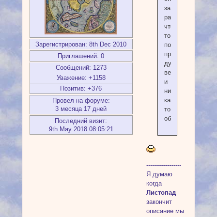
за
разъяснение,
что-
то
Зарегистрирован
: 8th Dec 2010
подобное
предпологала,
Приглашений:
0
думала
Сообщений:
1273
верх
Уважение:
+1158
и
Позитив:
+376
низ
как-
Провел на форуме:
3 месяца 17 дней
то
обозначенны.
Последний визит:
9th May 2018 08:05:21
------------------
Я думаю
когда
Листопад
закончит
описание мы