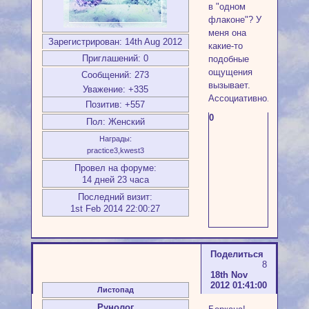
в "одном
флаконе"? У
меня она
Зарегистрирован
: 14th Aug 2012
какие-то
Приглашений:
0
подобные
ощущения
Сообщений:
273
вызывает.
Уважение:
+335
Ассоциативно.
Позитив:
+557
0
Пол:
Женский
Награды:
practice3,kwest3
Провел на форуме:
14 дней 23 часа
Последний визит:
1st Feb 2014 22:00:27
Поделиться
8
18th Nov
2012 01:41:00
Листопад
Рунолог