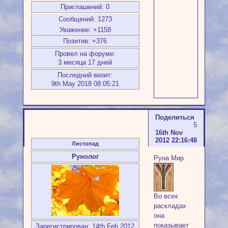
Приглашений:
0
Сообщений:
1273
Уважение:
+1158
Позитив:
+376
Провел на форуме:
3 месяца 17 дней
Последний визит:
9th May 2018 08:05:21
Поделиться
5
16th Nov
2012 22:16:48
Листопад
Рунолог
Руна Мир.
Во всех
раскладах
она
показывает
Зарегистрирован
: 14th Feb 2012