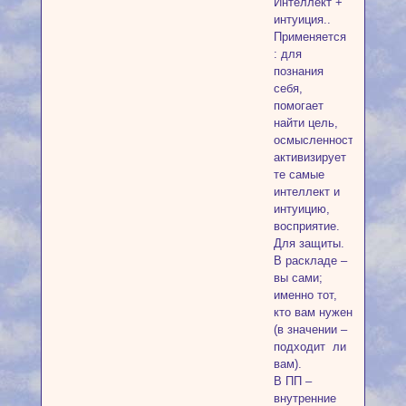
Интеллект +
интуиция..
Применяется
: для
познания
себя,
помогает
найти цель,
осмысленность,
активизирует
те самые
интеллект и
интуицию,
восприятие.
Для защиты.
В раскладе –
вы сами;
именно тот,
кто вам нужен
(в значении –
подходит ли
вам).
В ПП –
внутренние