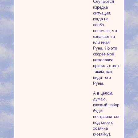
Случаются
изредка
ситуации,
когда не
особо
понимаю, что
означает та
или иная
Руна. Но это
скорее моё
нежелание
принять ответ
таким, как
видят его
Руны.
А в целом,
думаю,
каждый набор
будет
постраиваться
под своего
хозяина
(хозяйку).