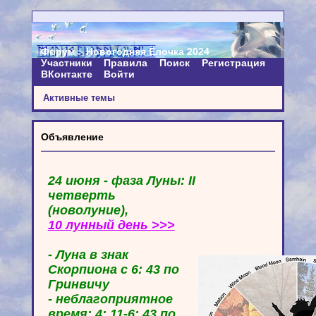
Форум
Новогодняя Ёлочка 2024
Участники
Правила
Поиск
Регистрация
ВКонтакте
Войти
Активные темы
Объявление
24 июня - фаза Луны: II
четверть
(новолуние),
10 лунный день >>>
- Луна в знак
Скорпиона с 6: 43 по
Гринвичу
- неблагоприятное
время: 4: 11-6: 43 по