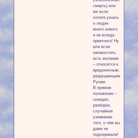
смерть) или
же если
хотите узнать
о людях
много нового
и не всегда
приятного! Ну
или если
напакостить
есть желание
– относится к
вредоносным,
разрушающим
Рунам.
В прямом
положении –
скандал,
разборки,
случайное
узнавание
того, о чём вы
даже не
подозревали!