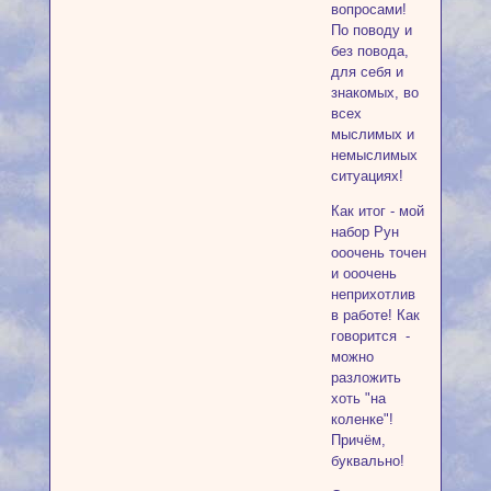
вопросами!
По поводу и
без повода,
для себя и
знакомых, во
всех
мыслимых и
немыслимых
ситуациях!
Как итог - мой
набор Рун
ооочень точен
и ооочень
неприхотлив
в работе! Как
говорится -
можно
разложить
хоть "на
коленке"!
Причём,
буквально!