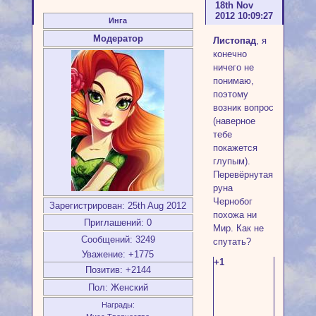
18th Nov
2012 10:09:27
Инга
Модератор
Листопад
, я
конечно
ничего не
понимаю,
поэтому
возник вопрос
(наверное
тебе
покажется
глупым).
Перевёрнутая
руна
Чернобог
Зарегистрирован
: 25th Aug 2012
похожа ни
Приглашений:
0
Мир. Как не
Сообщений:
3249
спутать?
Уважение:
+1775
+1
Позитив:
+2144
Пол:
Женский
Награды: