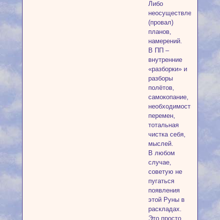
Либо
неосуществление
(провал)
планов,
намерений.
В ПП –
внутренние
«разборки» и
разборы
полётов,
самокопание,
необходимость
перемен,
тотальная
чистка себя,
мыслей.
В любом
случае,
советую не
пугаться
появления
этой Руны в
раскладах.
Это просто