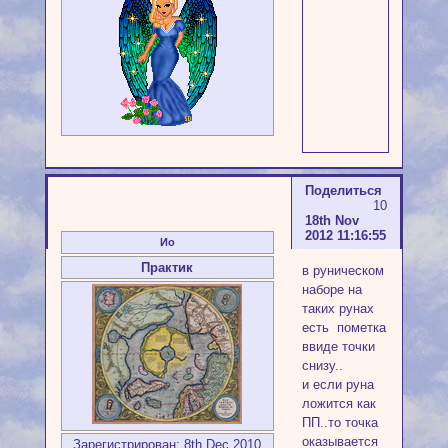
Поделиться
10
18th Nov
2012 11:16:55
Ио
Практик
в руническом
наборе на
таких рунах
есть пометка
ввиде точки
снизу..
и если руна
ложится как
ПП..то точка
оказывается
Зарегистрирован
: 8th Dec 2010