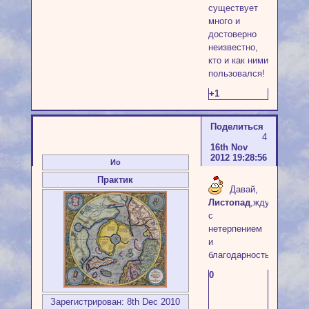
существует
много и
достоверно
неизвестно,
кто и как ними
пользовался!
+1
Поделиться
4
16th Nov
2012 19:28:56
Ио
Практик
Давай,
Листопад
,жду
с
нетерпением
и
благодарностью
0
Зарегистрирован
: 8th Dec 2010