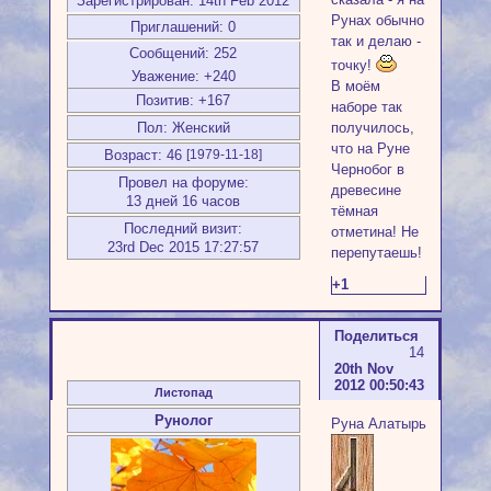
Зарегистрирован
: 14th Feb 2012
Рунах обычно
Приглашений:
0
так и делаю -
Сообщений:
252
точку!
Уважение:
+240
В моём
Позитив:
+167
наборе так
получилось,
Пол:
Женский
что на Руне
Возраст:
46
[1979-11-18]
Чернобог в
Провел на форуме:
древесине
13 дней 16 часов
тёмная
Последний визит:
отметина! Не
23rd Dec 2015 17:27:57
перепутаешь!
+1
Поделиться
14
20th Nov
2012 00:50:43
Листопад
Рунолог
Руна Алатырь