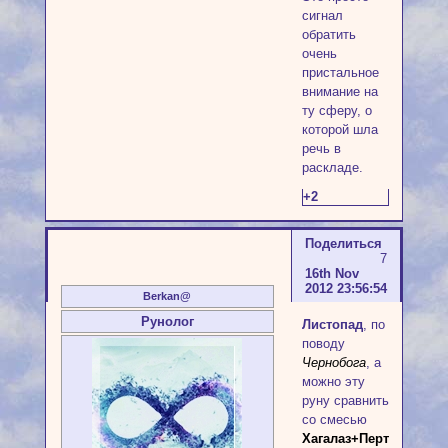
сигнал
обратить
очень
пристальное
внимание на
ту сферу, о
которой шла
речь в
раскладе.
+2
Поделиться
7
16th Nov
2012 23:56:54
Berkan@
Рунолог
Листопад
, по
поводу
Чернобога
, а
можно эту
руну сравнить
со смесью
Хагалаз+Перт+