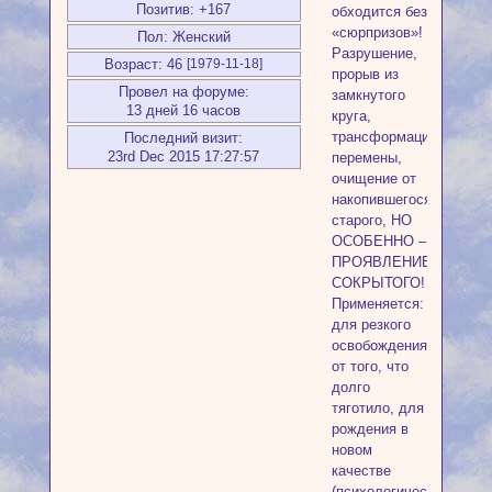
Позитив:
+167
обходится без
«сюрпризов»!
Пол:
Женский
Разрушение,
Возраст:
46
[1979-11-18]
прорыв из
Провел на форуме:
замкнутого
13 дней 16 часов
круга,
трансформация,
Последний визит:
23rd Dec 2015 17:27:57
перемены,
очищение от
накопившегося
старого, НО
ОСОБЕННО –
ПРОЯВЛЕНИЕ
СОКРЫТОГО!
Применяется:
для резкого
освобождения
от того, что
долго
тяготило, для
рождения в
новом
качестве
(психологическая