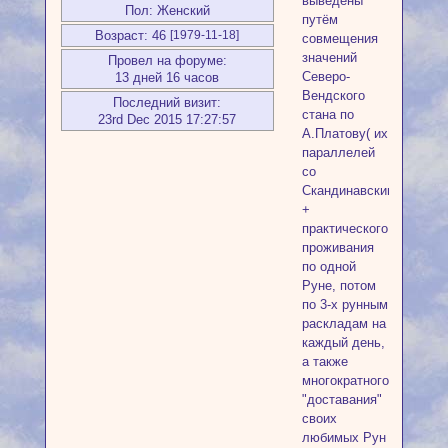
выведены
Пол:
Женский
путём
Возраст:
46
[1979-11-18]
совмещения
значений
Провел на форуме:
Северо-
13 дней 16 часов
Вендского
Последний визит:
стана по
23rd Dec 2015 17:27:57
А.Платову( их
параллелей
со
Скандинавскими)
+
практического
проживания
по одной
Руне, потом
по 3-х рунным
раскладам на
каждый день,
а также
многократного
"доставания"
своих
любимых Рун