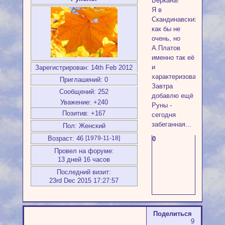
Беркана!
Я в
Скандинавских
как бы не
очень, но
А.Платов
именно так её
и
Зарегистрирован
: 14th Feb 2012
характеризовал!
Приглашений:
0
Завтра
Сообщений:
252
добавлю ещё
Уважение:
+240
Руны -
Позитив:
+167
сегодня
забеганная...
Пол:
Женский
Возраст:
46
0
[1979-11-18]
Провел на форуме:
13 дней 16 часов
Последний визит:
23rd Dec 2015 17:27:57
Поделиться
9