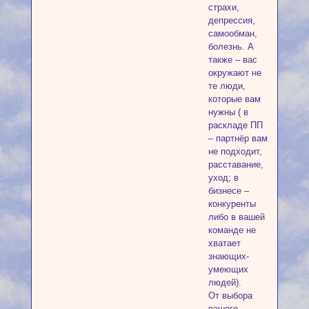
страхи,
депрессия,
самообман,
болезнь. А
также – вас
окружают не
те люди,
которые вам
нужны ( в
раскладе ПП
– партнёр вам
не подходит,
расставание,
уход; в
бизнесе –
конкуренты
либо в вашей
команде не
хватает
знающих-
умеющих
людей).
От выбора
вашего