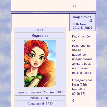
+1
Поделиться
11
18th Nov
2012 11:26:29
Инга
Модератор
Ио
, спасибо
за
разъяснение,
что-то
подобное
предполагала,
думала верх
и низ как-то
обозначенны.
Отредактировано
Инга (28th
Nov 2012
Зарегистрирован
: 25th Aug 2012
00:49:17)
Приглашений:
0
0
Сообщений:
3249