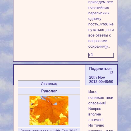
приведем все
понятийные
переписки к
одному
посту..чтоб не
путаться ,но и
все ответы с
вопросами
сохраним))..
+1
Поделиться
13
20th Nov
2012 00:48:50
Листопад
Рунолог
Инга,
понимаю твои
опасения!
Вопрос
вполне
логичен!
Ио точно
сказала - я на