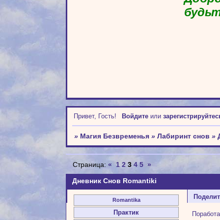
будьт
Привет, Гость!
Войдите
или
зарегистрируйтес
»
Магия Безвременья
»
Лабиринт снов
»
Страница:
«
1
2
3
4
5
»
Дневник Снов Romantiki
Подели
Romantika
Практик
Поработа