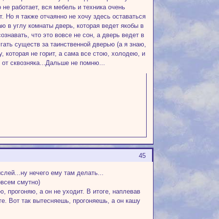
 не работает, вся мебель и техника очень
т. Но я также отчаянно не хочу здесь оставаться
чаю в углу комнаты дверь, которая ведет якобы в
знавать, что это вовсе не сон, а дверь ведет в
гать существ за таинственной дверью (а я знаю,
, которая не горит, а сама все стою, холодею, и
 от сквозняка...Дальше не помню...
45
лей...ну нечего ему там делать...
овсем смутно)
ю, прогоняю, а он не уходит. В итоге, наплевав
ите. Вот так вытесняешь, прогоняешь, а он кашу