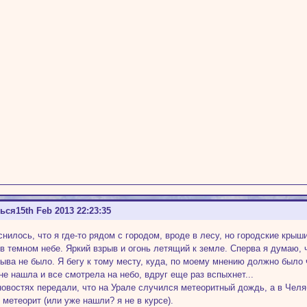
ться
15th Feb 2013 22:23:35
снилось, что я где-то рядом с городом, вроде в лесу, но городские крыш
в темном небе. Яркий взрыв и огонь летящий к земле. Сперва я думаю, 
рыва не было. Я бегу к тому месту, куда, по моему мнению должно было ч
 не нашла и все смотрела на небо, вдруг еще раз вспыхнет...
новостях передали, что на Урале случился метеоритный дождь, а в Челяб
 метеорит (или уже нашли? я не в курсе).