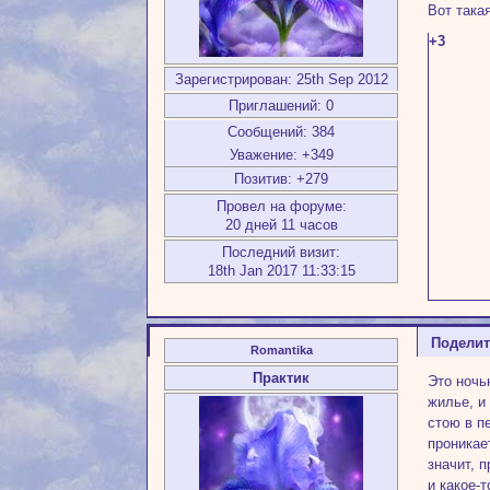
Вот така
+3
Зарегистрирован
: 25th Sep 2012
Приглашений:
0
Сообщений:
384
Уважение:
+349
Позитив:
+279
Провел на форуме:
20 дней 11 часов
Последний визит:
18th Jan 2017 11:33:15
Подели
Romantika
Практик
Это ночь
жилье, и
стою в п
проникае
значит, 
и какое-