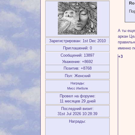
Ro
По
А ты еще
аркан Це
Зарегистрирован
: 1st Dec 2010
правильн
именно п
Приглашений:
0
Сообщений:
13897
+3
Уважение:
+8692
Позитив:
+8768
Пол:
Женский
Награды:
Мисс Имболк
Провел на форуме:
11 месяцев 29 дней
Последний визит:
31st Jul 2026 10:28:39
Награды: