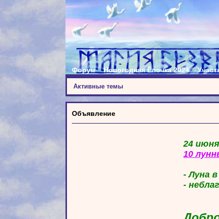
Форум
Новогодняя Ёлочка 2024
Участ
Активные темы
Объявление
24 июня
10 лунн
- Луна 
- небла
Добро