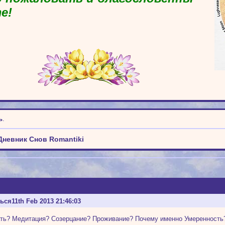
е!
ь
.
Дневник Снов Romantiki
ться
11th Feb 2013 21:46:03
ть? Медитация? Созерцание? Проживание? Почему именно Умеренность