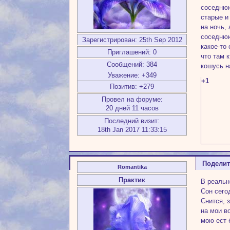
соседнюю
старые и
на ночь,
соседнюю
Зарегистрирован
: 25th Sep 2012
какое-то
Приглашений:
0
что там 
Сообщений:
384
кошусь н
Уважение:
+349
+1
Позитив:
+279
Провел на форуме:
20 дней 11 часов
Последний визит:
18th Jan 2017 11:33:15
Подели
Romantika
Практик
В реальн
Сон сего
Снится, з
на мои в
мою ест 