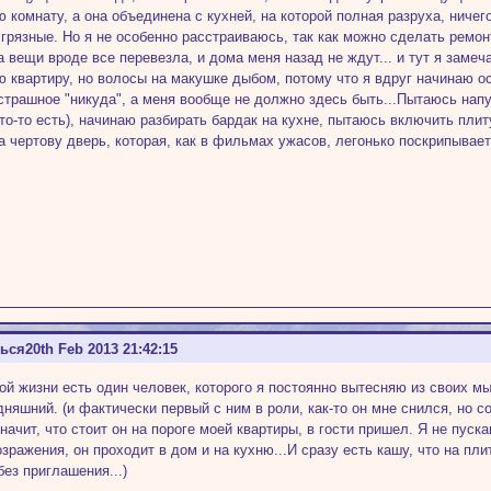
 комнату, а она объединена с кухней, на которой полная разруха, ничего
 грязные. Но я не особенно расстраиваюсь, так как можно сделать ремон
 а вещи вроде все перевезла, и дома меня назад не ждут... и тут я заме
 квартиру, но волосы на макушке дыбом, потому что я вдруг начинаю осо
 страшное "никуда", а меня вообще не должно здесь быть...Пытаюсь напу
кто-то есть), начинаю разбирать бардак на кухне, пытаюсь включить плиту
а чертову дверь, которая, как в фильмах ужасов, легонько поскрипывает
ться
20th Feb 2013 21:42:15
ой жизни есть один человек, которого я постоянно вытесняю из своих мыс
дняшний. (и фактически первый с ним в роли, как-то он мне снился, но с
начит, что стоит он на пороге моей квартиры, в гости пришел. Я не пуска
озражения, он проходит в дом и на кухню...И сразу есть кашу, что на пл
без приглашения...)