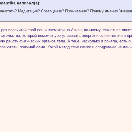
mantika написал(а):
работать? Медитация? Созерцание? Проживание? Почему именно Умерен
 раз перечитай свой сон и посмотри на Аркан, по-моему, сюжетная лини
лительства, который поможет урегулировать энергетические потоки в ор
ую работу физических органов тела. А тебе, насколько я поняла, есть о
оработать, подумай сама. Какой метод тебе ближе и сподручнее на дан