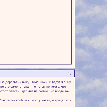
43
и за деревьями вижу. Зима, ночь. И вдруг я вижу
что это самолет упал, но потом понимаю, что
то-то упасть...дальше не помню...но вроде так
инске так вообще - шороху навел, и вроде так и