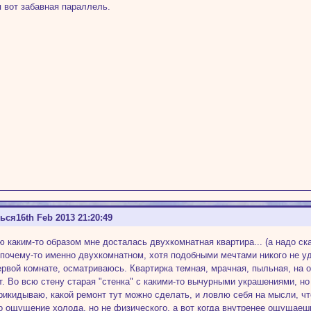
я вот забавная параллель.
ться
16th Feb 2013 21:20:49
ю каким-то образом мне досталась двухкомнатная квартира... (а надо ск
 почему-то именно двухкомнатном, хотя подобными мечтами никого не уд
ервой комнате, осматриваюсь. Квартирка темная, мрачная, пыльная, на 
т. Во всю стену старая "стенка" с какими-то вычурными украшениями, но
прикидываю, какой ремонт тут можно сделать, и ловлю себя на мысли, чт
то ощущение холода, но не физического, а вот когда внутренее ощущаешь