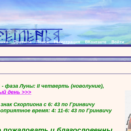
ники
Правила
Поиск
Регистрация
ВКонтакте
Войти
 - фаза Луны: II четверть (новолуние),
ый день >>>
в знак Скорпиона с 6: 43 по Гринвичу
гоприятное время: 4: 11-6: 43 по Гринвичу
 пожаловать и благословенны