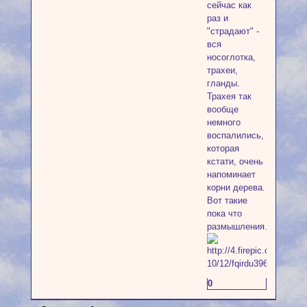
сейчас как
раз и
"страдают" -
вся
носоглотка,
трахеи,
гланды.
Трахея так
вообще
немного
воспалились,
которая
кстати, очень
напоминает
корни дерева.
Вот такие
пока что
размышления.
0