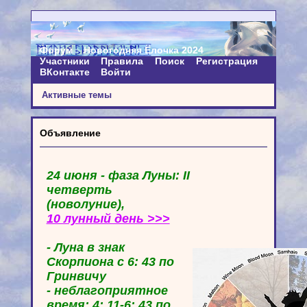
Форум
Новогодняя Ёлочка 2024
Участники
Правила
Поиск
Регистрация
ВКонтакте
Войти
Активные темы
Объявление
24 июня - фаза Луны: II
четверть
(новолуние),
10 лунный день >>>
- Луна в знак
Скорпиона с 6: 43 по
Гринвичу
- неблагоприятное
время: 4: 11-6: 43 по