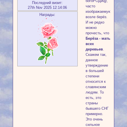
богоРОДицу,
Последний визит:
часто
27th Nov 2025 12:14:06
изображаемую
Награды:
возле берёз.
И не редко
можно
прочесть, что
Берёза - мать
всех
деревьев
.
Скажем так,
данное
утверждение
в большей
степени
относится к
славянским
людям. То
есть, это
страны
бывшего СНГ
примерно.
Это очень
сильное