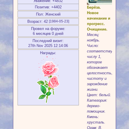
Уважение:
+4832
Позитив:
+4402
Берёза.
Новое
Пол:
Женский
начинание и
Возраст:
42
[1984-05-23]
прогресс.
Провел на форуме:
Очищение.
6 месяцев 0 дней
Месяц:
ноябрь.
Последний визит:
Число:
27th Nov 2025 12:14:06
соответствует
Награды:
числу 1,
которое
обозначает
целостность,
чистоту и
зарождение
жизни.
Цвет: белый.
Категория:
дерево-
помощник.
Кмень:
хрусталь.
Огам: В,