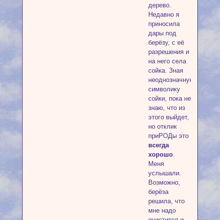
дерево.
Недавно я
приносила
дары под
берёзу, с её
разрешения и
на него села
сойка. Зная
неоднозначную
символику
сойки, пока не
знаю, что из
этого выйдет,
но отклик
приРОДы это
всегда
хорошо
.
Меня
услышали.
Возможно,
берёза
решила, что
мне надо
очистится и