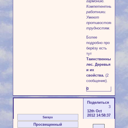
гармонию.
Компетентные
работники.
Умеют
противостоять
трудностям.
Более
подробно про
берёзу есть
тут
Таинственный
лес. Деревья
и их
свойства.
(2
сообщение).
0
Поделиться
3
12th Oct
2012 14:58:37
Sarayu
Просвещенный