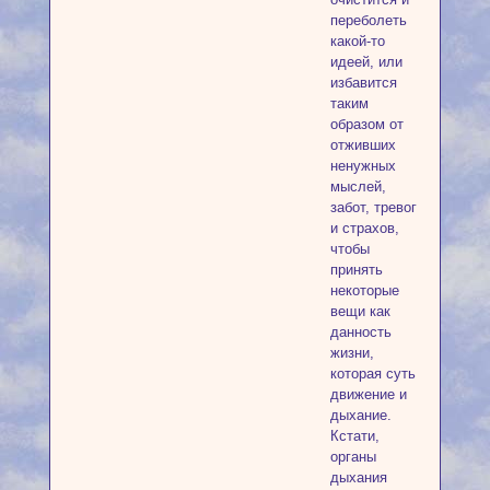
переболеть
какой-то
идеей, или
избавится
таким
образом от
отживших
ненужных
мыслей,
забот, тревог
и страхов,
чтобы
принять
некоторые
вещи как
данность
жизни,
которая суть
движение и
дыхание.
Кстати,
органы
дыхания