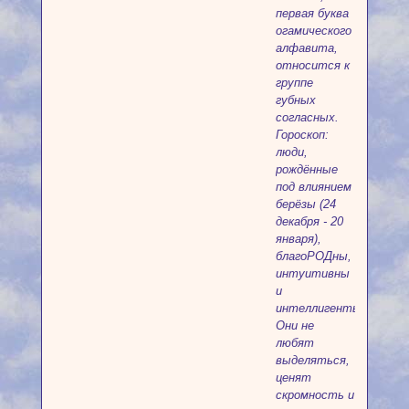
первая буква
огамического
алфавита,
относится к
группе
губных
согласных.
Гороскоп:
люди,
рождённые
под влиянием
берёзы (24
декабря - 20
января),
благоРОДны,
интуитивны
и
интеллигенты.
Они не
любят
выделяться,
ценят
скромность и