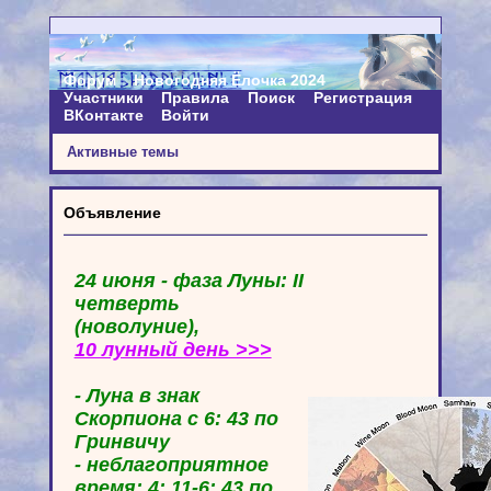
Форум
Новогодняя Ёлочка 2024
Участники
Правила
Поиск
Регистрация
ВКонтакте
Войти
Активные темы
Объявление
24 июня - фаза Луны: II
четверть
(новолуние),
10 лунный день >>>
- Луна в знак
Скорпиона с 6: 43 по
Гринвичу
- неблагоприятное
время: 4: 11-6: 43 по