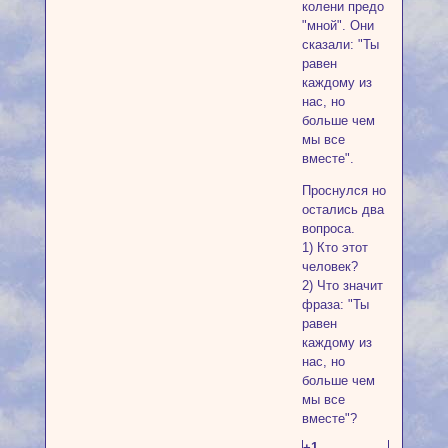
колени предо
"мной". Они
сказали: "Ты
равен
каждому из
нас, но
больше чем
мы все
вместе".
Проснулся но
остались два
вопроса.
1) Кто этот
человек?
2) Что значит
фраза: "Ты
равен
каждому из
нас, но
больше чем
мы все
вместе"?
+1