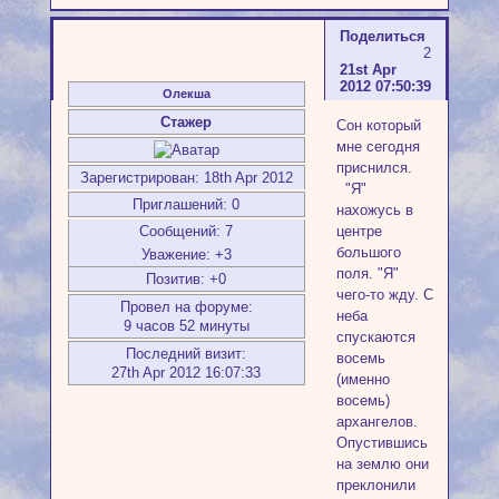
Поделиться
2
21st Apr
2012 07:50:39
Олекша
Стажер
Сон который
мне сегодня
приснился.
Зарегистрирован
: 18th Apr 2012
"Я"
Приглашений:
0
нахожусь в
центре
Сообщений:
7
большого
Уважение:
+3
поля. "Я"
Позитив:
+0
чего-то жду. С
Провел на форуме:
неба
9 часов 52 минуты
спускаются
Последний визит:
восемь
27th Apr 2012 16:07:33
(именно
восемь)
архангелов.
Опустившись
на землю они
преклонили