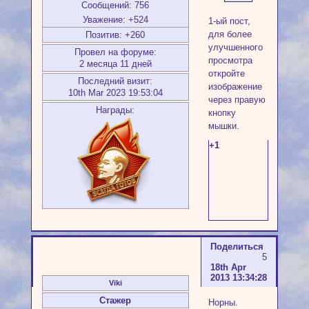
Сообщений:
756
Уважение:
+524
1-ый пост,
для более
Позитив:
+260
улучшенного
Провел на форуме:
просмотра
2 месяца 11 дней
откройте
Последний визит:
изображение
10th Mar 2023 19:53:04
через правую
Награды:
кнопку
мышки.
+1
Поделиться
5
18th Apr
2013 13:34:28
Viki
Стажер
Норны.