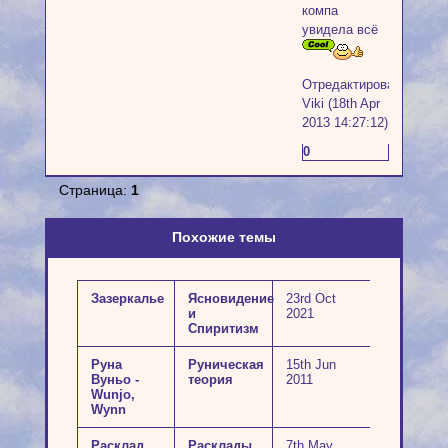
компа
увидела всё
Отредактировано
Viki (18th Apr
2013 14:27:12)
0
Страница:
1
Похожие темы
Зазеркалье
Ясновидение
23rd Oct
и
2021
Спиритизм
Руна
Руническая
15th Jun
Вуньо -
теория
2011
Wunjo,
Wynn
Расклад
Расклады
7th May