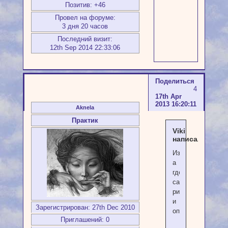
Позитив:
+46
Провел на форуме:
3 дня 20 часов
Последний визит:
12th Sep 2014 22:33:06
Поделиться
4
17th Apr
2013 16:20:11
Aknela
Практик
Viki
написал(а):
Извините,
а
где
сам
ритуал
и
Зарегистрирован
: 27th Dec 2010
описание
Приглашений:
0