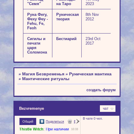
"Семя"
на Таро
2023
Руна Фегу,
Руническая
8th Nov
Феху Феу -
теория
2012
Fehu, Fe,
Feoh
Сигилы и
Бестиарий
23rd Oct
печати
2017
царя
Соломона
»
Магия Безвременья
»
Руническая мантика
»
Мантические ритуалы
создать форум