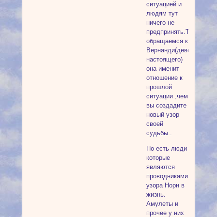
ситуацией и
людям тут
ничего не
предпринять.Тогда
обращаемся к
Вернанди(деве
настоящего)
она именит
отношение к
прошлой
ситуации ,чем
вы создадите
новый узор
своей
судьбы..
Но есть люди
которые
являются
проводниками
узора Норн в
жизнь.
Амулеты и
прочее у них