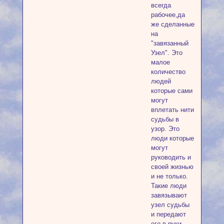
всегда
рабочее,да
же сделанные
на
"завязанный
Узел". Это
малое
количество
людей
которые сами
могут
вплетать нити
судьбы в
узор. Это
люди которые
могут
руководить и
своей жизнью
и не только.
Такие люди
завязывают
узел судьбы
и передают
его в руки