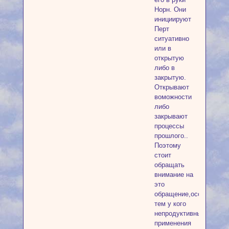
Норн. Они
инициируют
Перт
ситуативно
или в
открытую
либо в
закрытую.
Открывают
воможности
либо
закрывают
процессы
прошлого..
Поэтому
стоит
обращать
внимание на
это
обращение,особенно
тем у кого
непродуктивны
применения