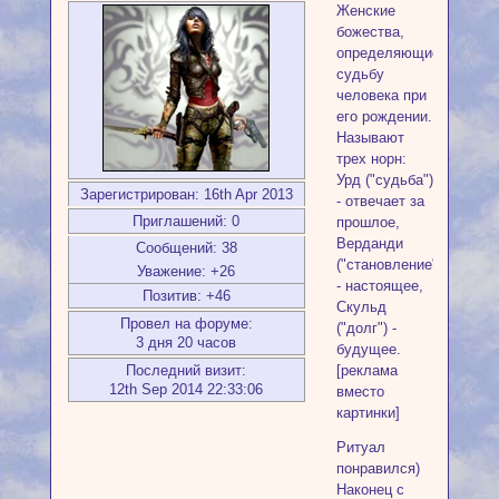
Женские
божества,
определяющие
судьбу
человека при
его рождении.
Называют
трех норн:
Урд ("судьба")
Зарегистрирован
: 16th Apr 2013
- отвечает за
Приглашений:
0
прошлое,
Верданди
Сообщений:
38
("становление")
Уважение:
+26
- настоящее,
Позитив:
+46
Скульд
Провел на форуме:
("долг") -
3 дня 20 часов
будущее.
[реклама
Последний визит:
12th Sep 2014 22:33:06
вместо
картинки]
Ритуал
понравился)
Наконец с