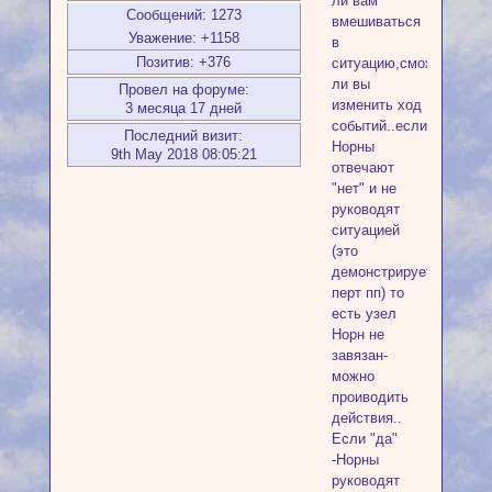
ли вам
Сообщений:
1273
вмешиваться
Уважение:
+1158
в
Позитив:
+376
ситуацию,сможете
ли вы
Провел на форуме:
изменить ход
3 месяца 17 дней
событий..если
Последний визит:
Норны
9th May 2018 08:05:21
отвечают
"нет" и не
руководят
ситуацией
(это
демонстрирует
перт пп) то
есть узел
Норн не
завязан-
можно
проиводить
действия..
Если "да"
-Норны
руководят