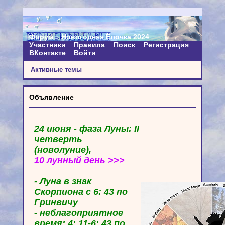
Форум
Новогодняя Ёлочка 2024
Участники
Правила
Поиск
Регистрация
ВКонтакте
Войти
Активные темы
Объявление
24 июня - фаза Луны: II
четверть
(новолуние),
10 лунный день >>>
- Луна в знак
Скорпиона с 6: 43 по
Гринвичу
- неблагоприятное
время: 4: 11-6: 43 по