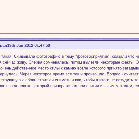
ться
19th Jan 2012 01:47:50
 такая. Скидывала фотографию в тему "фотовосприятие", сказали что н
я сейчас живу. Сперва сомневалась, потом вылезли некоторые факты. Э
 очень действенное место силы к камню возле которого принято загады
вернулась. Через некоторое время все так и произошло. Вопрос - считает
ствующую любовь стоит ли снимать и как, чтобы в итоге не остудить то 
ияет на человека, который привораживал при снятии и каким методом, со