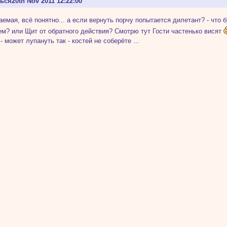
ться
20th Nov 2011 12:22:00
аемая, всё понятно... а если вернуть порчу попытается дилетант? - что 
м? или Щит от обратного действия? Смотрю тут Гости частенько висят
- может лупануть так - костей не соберёте ...