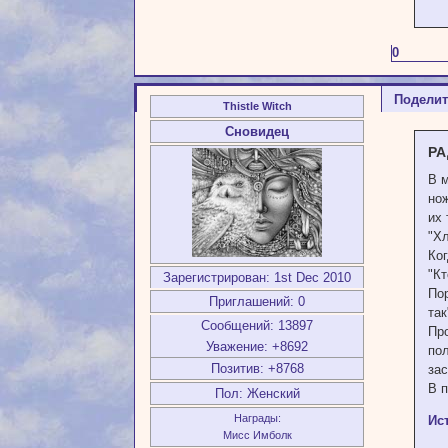
0
Подели
Thistle Witch
Сновидец
РА
В м
но
их 
"Хл
Ког
"Кт
Зарегистрирован
: 1st Dec 2010
По
Приглашений:
0
так
Сообщений:
13897
Про
Уважение:
+8692
пол
Позитив:
+8768
за
В 
Пол:
Женский
Награды:
Ис
Мисс Имболк