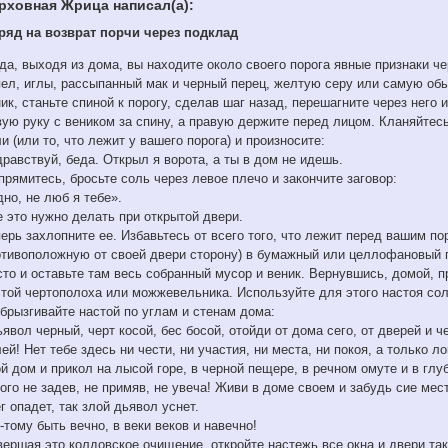
рховная Жрица написал(а):
ряд на возврат порчи через подклад
гда, выходя из дома, вы находите около своего порога явные признаки 
пел, иглы, рассыпанный мак и черный перец, желтую серу или самую обы
ик, станьте спиной к порогу, сделав шаг назад, перешагните через него
ую руку с веником за спину, а правую держите перед лицом. Кланяйтесь
и (или то, что лежит у вашего порога) и произносите:
равствуй, беда. Открыл я ворота, а ты в дом не идешь.
рямитесь, бросьте соль через левое плечо и закончите заговор:
но, не люб я тебе».
 это нужно делать при открытой двери.
ерь захлопните ее. Избавьтесь от всего того, что лежит перед вашим по
отивоположную от своей двери сторону) в бумажный или целлофановый п
сто и оставьте там весь собранный мусор и веник. Вернувшись, домой, 
стой чертополоха или можжевельника. Используйте для этого настоя сол
брызгивайте настой по углам и стенам дома:
явол черный, черт косой, бес босой, отойди от дома сего, от дверей и ч
ей! Нет тебе здесь ни чести, ни участия, ни места, ни покоя, а только л
й дом и прикол на лысой горе, в черной пещере, в речном омуте и в гл
ого не задев, не примяв, не увеча! Живи в доме своем и забудь сие мест
г опадет, так злой дьявол уснет.
-тому быть вечно, в веки веков и навечно!
ершая это колдовское очищение, откройте настежь все окна и двери так