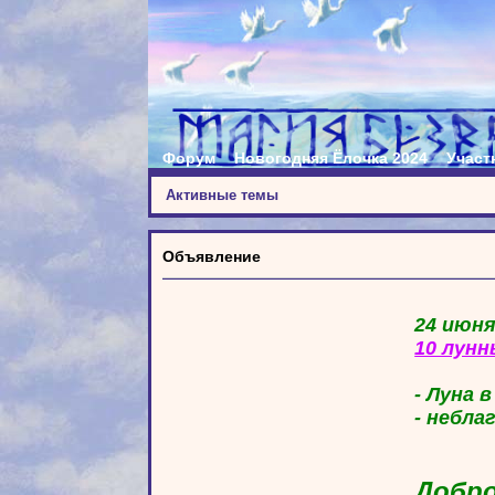
Форум
Новогодняя Ёлочка 2024
Участ
Активные темы
Объявление
24 июня
10 лунн
- Луна 
- небла
Добро