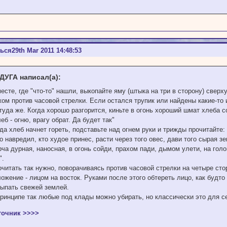
ться
29th Mar 2011 14:48:53
ДУГА написал(а):
есте, где "что-то" нашли, выкопайте яму (штыка на три в сторону) сверху
жом против часовой стрелки. Если остался трупик или найдены какие-то
туда же. Когда хорошо разгорится, киньте в огонь хороший шмат хлеба с
еб - огню, врагу обрат. Да будет так"
да хлеб начнет гореть, подставьте над огнем руки и трижды прочитайте:
о навредил, кто худое принес, расти через того овес, дави того сырая з
рча дурная, наносная, в огонь сойди, прахом пади, дымом улети, на го
".
читать так нужно, поворачиваясь против часовой стрелки на четыре сто
ожение - лицом на восток. Руками после этого обтереть лицо, как будт
сыпать свежей землей.
принципе так любые под клады можно убирать, но классически это для с
точник >>>>