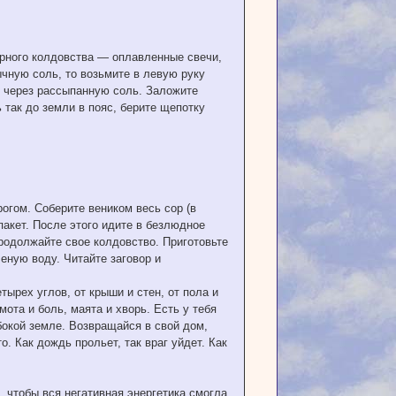
черного колдовства — оплавленные свечи,
чную соль, то возьмите в левую руку
 и через рассыпанную соль. Заложите
 так до земли в пояс, берите щепотку
рогом. Соберите веником весь сор (в
акет. После этого идите в безлюдное
продолжайте свое колдовство. Приготовьте
еную воду. Читайте заговор и
етырех углов, от крыши и стен, от пола и
омота и боль, маята и хворь. Есть у тебя
убокой земле. Возвращайся в свой дом,
о. Как дождь прольет, так враг уйдет. Как
, чтобы вся негативная энергетика смогла