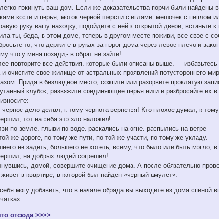
 легко покинуть ваш дом. Если же доказательства порчи были найдены в
ками кости и перья, моток черной шерсти с иглами, мешочек с пеплом ил
равую руку вашу находку, подойдите с ней к открытой двери, встаньте к 
ла ты, беда, в этом доме, теперь в другом месте поживи, все свое с со
росьте то, что держите в руках за порог дома через левое плечо и закон
му что у меня позади,- в обрат не зайти!
лее повторите все действия, которые были описаны выше, — избавьтесь
а и очистите свое жилище от астральных проявлений потустороннего м
азом. Придя в безлюдное место, сожгите или разорвите проклятую запис
путанный клубок, развяжите соединяющие перья нити и разбросайте их в
износите:
 черное дело делал, к тому чернота вернется! Кто плохое думал, к том
ершил, тот на себя это зло наложил!
зи по земле, плыви по воде, раскались на огне, распылись на ветре
той же дороге, по тому же пути, по той же участи, по тому же укладу.
него не задеть, большего не хотеть, всему, что было или быть могло, в 
вершил, на добрых людей согрешил!
рнувшись, домой, совершите очищение дома. А после обязательно провед
 живет в квартире, в которой был найден «черный амулет».
себя могу добавить, что в начале обряда вы выходите из дома спиной в
чатках.
ято отсюда >>>>