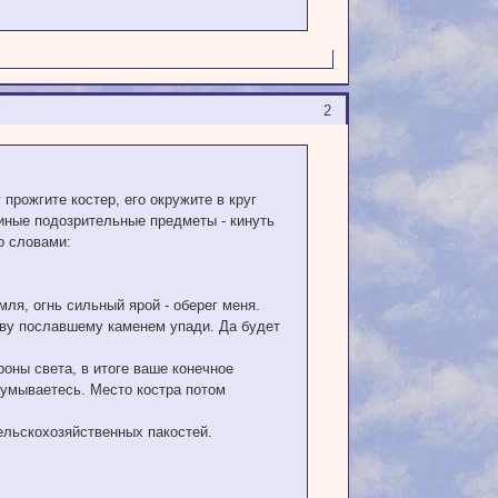
2
 прожгите костер, его окружите в круг
 иные подозрительные предметы - кинуть
о словами:
емля, огнь сильный ярой - оберег меня.
лову пославшему каменем упади. Да будет
роны света, в итоге ваше конечное
о умываетесь. Место костра потом
ельскохозяйственных пакостей.