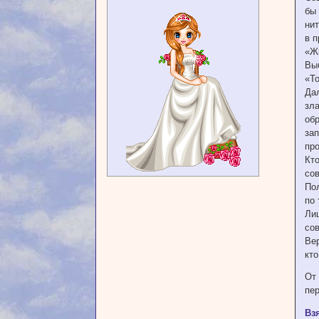
бы
нит
в п
«Жи
Выб
«То
Да
зл
обр
за
про
Кто
сов
Пол
по 
Лиш
со
Ве
кто
От 
пер
Вз