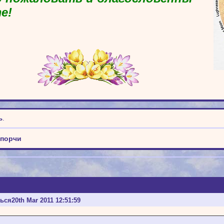
е!
ь
.
 порчи
ться
20th Mar 2011 12:51:59