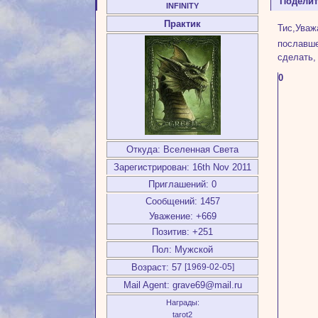
Подели
INFINITY
Практик
Тис,Уваж
пославше
сделать, 
0
Откуда:
Вселенная Света
Зарегистрирован
: 16th Nov 2011
Приглашений:
0
Сообщений:
1457
Уважение:
+669
Позитив:
+251
Пол:
Мужской
Возраст:
57
[1969-02-05]
Mail Agent:
grave69@mail.ru
Награды:
tarot2