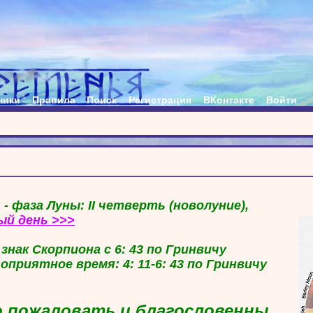
ники
Правила
Поиск
Регистрация
ВКонтакте
Войти
 - фаза Луны: II четверть (новолуние),
ый день >>>
в знак Скорпиона с 6: 43 по Гринвичу
гоприятное время: 4: 11-6: 43 по Гринвичу
 пожаловать и благословенны