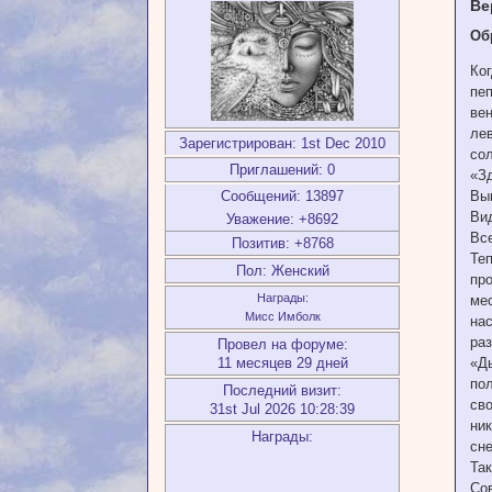
Ве
Об
Ко
пе
вен
лев
Зарегистрирован
: 1st Dec 2010
сол
Приглашений:
0
«Зд
Вып
Сообщений:
13897
Вид
Уважение:
+8692
Все
Позитив:
+8768
Теп
Пол:
Женский
пр
Награды:
ме
Мисс Имболк
на
раз
Провел на форуме:
«Дь
11 месяцев 29 дней
пол
Последний визит:
сво
31st Jul 2026 10:28:39
ник
Награды:
сне
Так
Сов