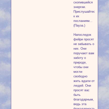
скопившейся
энергии.
Прислушайтесь
к их
посланиям...
(Пауза.)
Напоследок
фейри просят
не забывать о
них. Они
поручают вам
заботу о
природе,
чтобы они
могли
свободно
жить вдали от
людей. Они
просят вас
быть
благодарным,
ведь эта
благодарность