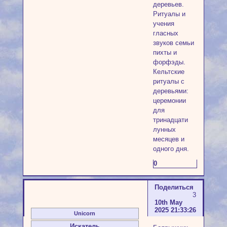
деревьев.
Ритуалы и
учения
гласных
звуков семьи
пихты и
форфэды.
Кельтские
ритуалы с
деревьями:
церемонии
для
тринадцати
лунных
месяцев и
одного дня.
0
Поделиться
3
10th May
2025 21:33:26
Unicorn
Искатель