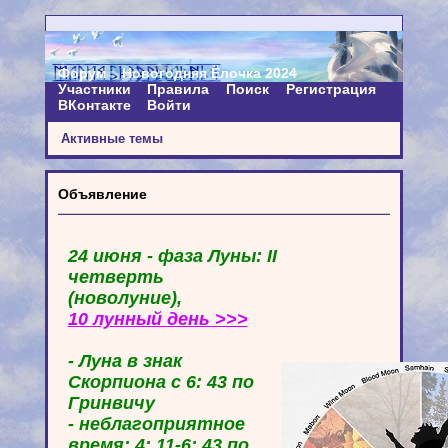
Форум
Новогодняя Ёлочка 2024
Участники
Правила
Поиск
Регистрация
ВКонтакте
Войти
Активные темы
Объявление
24 июня - фаза Луны: II
четверть
(новолуние),
10 лунный день >>>
- Луна в знак
Скорпиона с 6: 43 по
Гринвичу
- неблагоприятное
время: 4: 11-6: 43 по