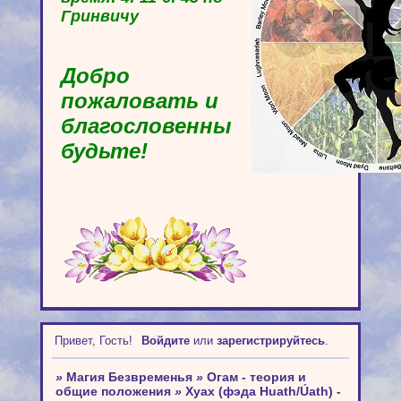
Гринвичу
Добро
пожаловать и
благословенны
будьте!
Привет, Гость!
Войдите
или
зарегистрируйтесь
.
»
Магия Безвременья
»
Огам - теория и
общие положения
»
Хуах (фэда Huath/Úath) -