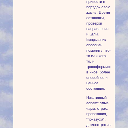
привести в
порядок свою
жизнь. Время
остановки,
проверки
направления
и цели.
Боярышник
способен
поменять что-
то или кого-
то, и
трансформировать
в иное, более
способное и
ценное
состояние.
Негативный
аспект: злые
чары, страх,
провокация,
"показуха",
демонстративные