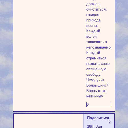
должен
очиститься,
ожидая
прихода
весны.
Каждый
волен
танцевать в
непознаваемом.
Каждый
стремиться
познать свою
священную
свободу.
Чему учит
Боярышник?
Вновь стать
невинным.
0
Поделиться
2
18th Jan