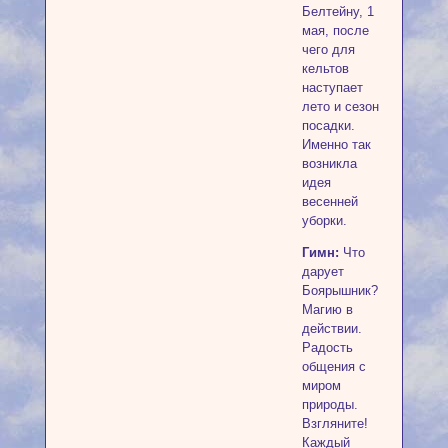
Белтейну, 1
мая, после
чего для
кельтов
наступает
лето и сезон
посадки.
Именно так
возникла
идея
весенней
уборки.
Гимн:
Что
дарует
Боярышник?
Магию в
действии.
Радость
общения с
миром
природы.
Взгляните!
Каждый