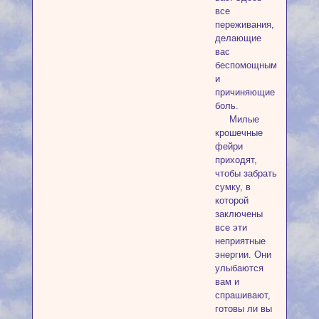
все
переживания,
делающие
вас
беспомощным
и
причиняющие
боль.
Милые
крошечные
фейри
приходят,
чтобы забрать
сумку, в
которой
заключены
все эти
неприятные
энергии. Они
улыбаются
вам и
спрашивают,
готовы ли вы