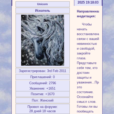
2025 19:18:03
Unicorn
Искатель
Направленная
медитация:
Чтобы
начать
восстановление
связи с вашей
невинностью
и свободой,
закройте
глаза.
Представьте
себя тем, кто
Зарегистрирован
: 3rd Feb 2011
достоин
Приглашений:
0
защиты и
уважения...Проживите
Сообщений:
2796
это
Уважение:
+1651
состояние.
Позитив:
+1670
Осознайте
Пол:
Женский
смысл слов.
Готовы ли вы
Провел на форуме:
28 дней 18 часов
пообещать