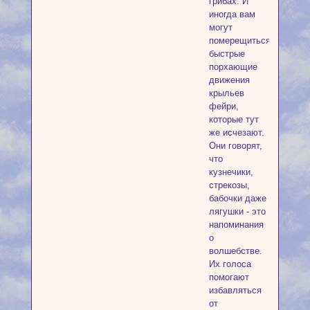
грибах. И
иногда вам
могут
померещиться
быстрые
порхающие
движения
крыльев
фейри,
которые тут
же исчезают.
Они говорят,
что
кузнечики,
стрекозы,
бабочки даже
лягушки - это
напоминания
о
волшебстве.
Их голоса
помогают
избавляться
от