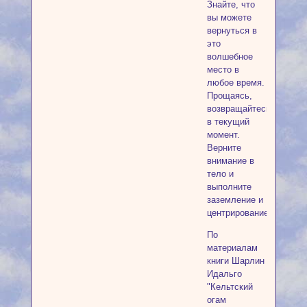
Знайте, что
вы можете
вернуться в
это
волшебное
место в
любое время.
Прощаясь,
возвращайтесь
в текущий
момент.
Верните
внимание в
тело и
выполните
заземление и
центрирование.
По
материалам
книги Шарлин
Идальго
"Кельтский
огам