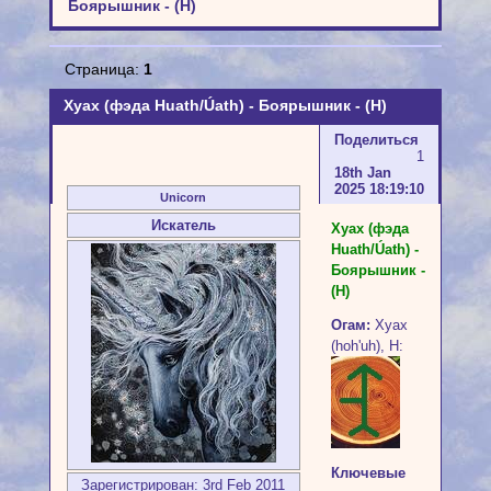
Боярышник - (H)
Страница:
1
Хуах (фэда Huath/Úath) - Боярышник - (H)
Поделиться
1
18th Jan
2025 18:19:10
Unicorn
Искатель
Хуах (фэда
Huath/Úath) -
Боярышник -
(H)
Огам:
Хуах
(hoh'uh), H:
Ключевые
Зарегистрирован
: 3rd Feb 2011