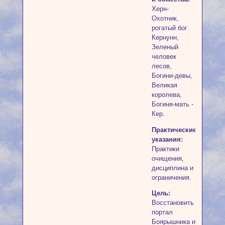
Херн-
Охотник,
рогатый бог
Кернунн,
Зеленый
человек
лесов,
Богини-девы,
Великая
королева,
Богиня-мать -
Кер.
Практические
указания:
Практики
очищения,
дисциплина и
ограничения.
Цель:
Восстановить
портал
Боярышника и