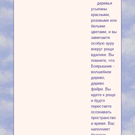
деревья
усыпаны
красными,
розовыми или
белыми
цветами, и вы
замечаете
особую ауру
вокруг рощи
вдалеке. Вы
помните, что
Боярышник -
волшебное
дерево,
дерево
фейри. Вы
идете к роще
и будто
перестаете
осознавать
пространство
и время. Вас
наполняет
благость.