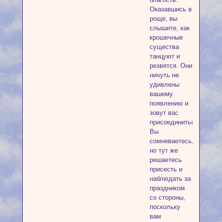
Оказавшись в
роще, вы
слышите, как
крошечные
существа
танцуют и
резвятся. Они
ничуть не
удивлены
вашему
появлению и
зовут вас
присоединиться.
Вы
сомневаетесь,
но тут же
решаетесь
присесть и
наблюдать за
праздником
со стороны,
поскольку
вам