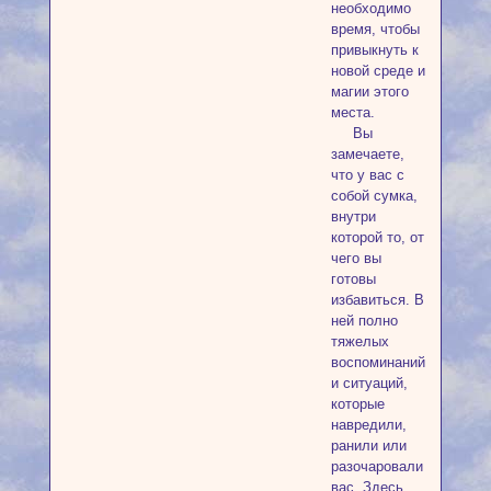
необходимо
время, чтобы
привыкнуть к
новой среде и
магии этого
места.
Вы
замечаете,
что у вас с
собой сумка,
внутри
которой то, от
чего вы
готовы
избавиться. В
ней полно
тяжелых
воспоминаний
и ситуаций,
которые
навредили,
ранили или
разочаровали
вас. Здесь