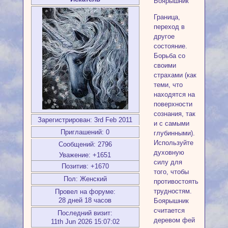
Боярышник
Граница,
переход в
другое
состояние.
Борьба со
своими
страхами (как
теми, что
находятся на
поверхности
сознания, так
Зарегистрирован
: 3rd Feb 2011
и с самыми
Приглашений:
0
глубинными).
Используйте
Сообщений:
2796
духовную
Уважение:
+1651
силу для
Позитив:
+1670
того, чтобы
Пол:
Женский
противостоять
трудностям.
Провел на форуме:
28 дней 18 часов
Боярышник
считается
Последний визит:
деревом фей
11th Jun 2026 15:07:02