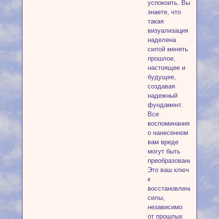
успокоить. Вы
знаете, что
такая
визуализация
наделена
силой менять
прошлое,
настоящее и
будущее,
создавая
надежный
фундамент.
Все
воспоминания
о нанесенном
вам вреде
могут быть
преобразованы.
Это ваш ключ
к
восстановлению
силы,
независимо
от прошлых