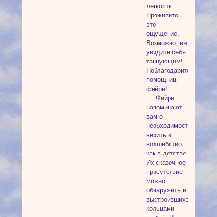
легкость.
Проживите
это
ощущение.
Возможно, вы
увидите себя
танцующим!
Поблагодарите
помощниц -
фейри!
Фейри
напоминают
вам о
необходимости
верить в
волшебство,
как в детстве.
Их сказочное
присутствие
можно
обнаружить в
выстроившихся
кольцами