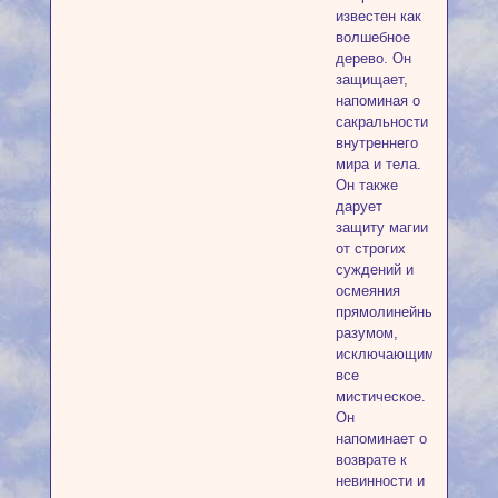
известен как
волшебное
дерево. Он
защищает,
напоминая о
сакральности
внутреннего
мира и тела.
Он также
дарует
защиту магии
от строгих
суждений и
осмеяния
прямолинейным
разумом,
исключающим
все
мистическое.
Он
напоминает о
возврате к
невинности и