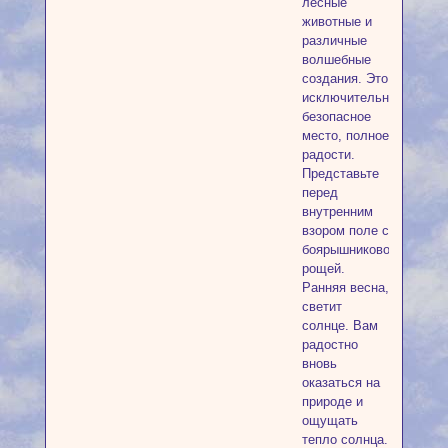
лесные
животные и
различные
волшебные
создания. Это
исключительно
безопасное
место, полное
радости.
Представьте
перед
внутренним
взором поле с
боярышниковой
рощей.
Ранняя весна,
светит
солнце. Вам
радостно
вновь
оказаться на
природе и
ощущать
тепло солнца.