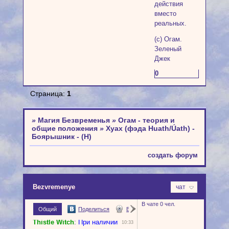
действия
вместо
реальных.
(с) Огам.
Зеленый
Джек
0
Страница:
1
»
Магия Безвременья
»
Огам - теория и
общие положения
»
Хуах (фэда Huath/Úath) -
Боярышник - (H)
создать форум