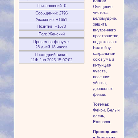
слова:
Приглашений:
0
Очищение,
чистота,
Сообщений:
2796
целомудрие,
Уважение:
+1651
защита
Позитив:
+1670
внутреннего
Пол:
Женский
пространства,
Провел на форуме:
подготовка к
28 дней 18 часов
Белтейну,
сакральный
Последний визит:
союз ума и
11th Jun 2026 15:07:02
интуиции/
чувств,
весенняя
уборка,
древесные
фейри.
Тотемы:
Фейри, Белый
олень,
Единорог.
Проводники
и божества: