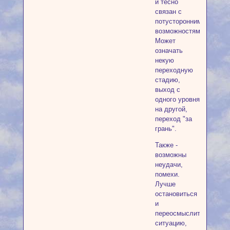
и тесно
связан с
потусторонними
возможностями.
Может
означать
некую
переходную
стадию,
выход с
одного уровня
на другой,
переход "за
грань".
Также -
возможны
неудачи,
помехи.
Лучше
остановиться
и
переосмыслить
ситуацию,