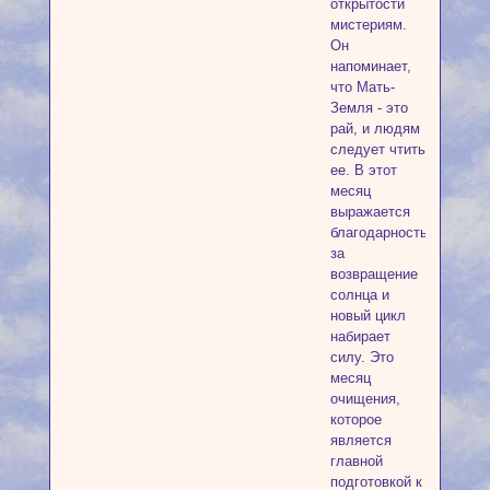
открытости
мистериям.
Он
напоминает,
что Мать-
Земля - это
рай, и людям
следует чтить
ее. В этот
месяц
выражается
благодарность
за
возвращение
солнца и
новый цикл
набирает
силу. Это
месяц
очищения,
которое
является
главной
подготовкой к