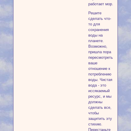
работает мор.
Решите
сделать что-
то для
сохранения
воды на
планете.
Возможно,
пришла пора
пересмотреть
ваше
отношение к
потреблению
воды. Чистая
вода - это
иссякаемый
ресурс, и мы
должны
сделать все,
чтобы
защитить эту
стихию.
Перестаньте