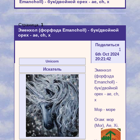
Emancholl) - бук/двойной орех - ae, ch, x
Страница:
1
Эменхол (форфэда Emancholl) - бук/двойной
орех - ae, ch, x
Поделиться
1
6th Oct 2024
20:21:42
Unicorn
Искатель
Эменхол
(форфэда
Emancholl) -
бук/двойной
орех - ae, ch,
x
Мор - море
Огам: мор
(Mor), Ae, Xi,