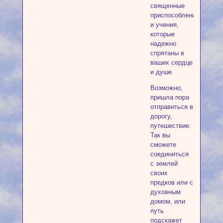
священные
приспособления
и учения,
которые
надежно
спрятаны в
ваших сердце
и душе.
Возможно,
пришла пора
отправиться в
дорогу,
путешествие.
Так вы
сможете
соединиться
с землей
своих
предков или с
духовным
домом, или
путь
подскажет