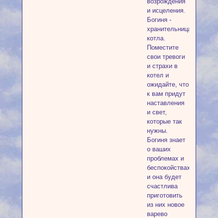
возрождения
и исцеления.
Богиня -
хранительница
котла.
Поместите
свои тревоги
и страхи в
котел и
ожидайте, что
к вам придут
наставления
и свет,
которые так
нужны.
Богиня знает
о ваших
проблемах и
беспокойствах,
и она будет
счастлива
приготовить
из них новое
варево