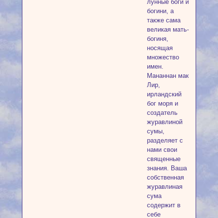
лунные боги и
богини, а
также сама
великая мать-
богиня,
носящая
множество
имен.
Мананнан мак
Лир,
ирландский
бог моря и
создатель
журавлиной
сумы,
разделяет с
нами свои
священные
знания. Ваша
собственная
журавлиная
сума
содержит в
себе