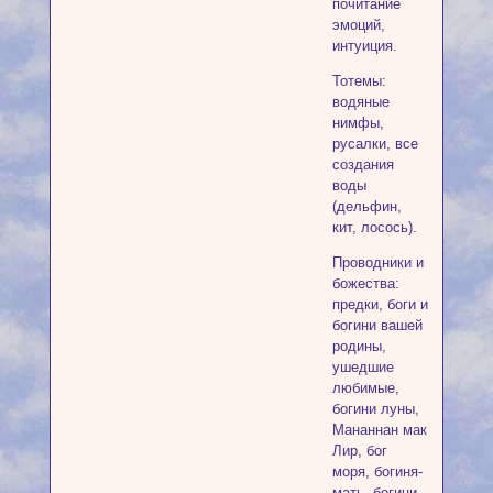
почитание
эмоций,
интуиция.
Тотемы:
водяные
нимфы,
русалки, все
создания
воды
(дельфин,
кит, лосось).
Проводники и
божества:
предки, боги и
богини вашей
родины,
ушедшие
любимые,
богини луны,
Мананнан мак
Лир, бог
моря, богиня-
мать, богини