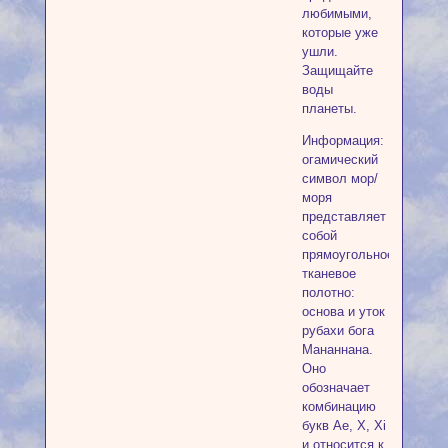
любимыми,
которые уже
ушли.
Защищайте
воды
планеты.
Информация:
огамический
символ мор/
моря
представляет
собой
прямоугольное
тканевое
полотно:
основа и уток
рубахи бога
Мананнана.
Оно
обозначает
комбинацию
букв Ae, Х, Хi
и относится к