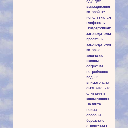
еду, для
выращивания
которой не
используются
глифосаты.
Поддерживайте
законодательные
проекты и
законодателей,
которые
защищают
океаны,
сократите
потребление
воды и
внимательно
смотрите, что
сливаете в
канализацию.
Найдите
новые
способы
бережного
отношения к