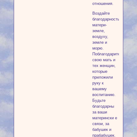
отношения.
Воздайте
благодарность
матери-
земле,
воздуху,
земле и
морю.
Поблагодарите
свою мать и
тех женщин,
которые
приложили
руку к
вашему
воспитанию.
Будьте
благодарны
за ваши
матерински е
связи, за
бабушек и
прабабушек.