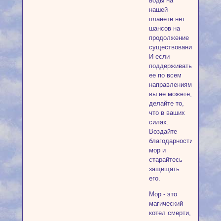
воды на
нашей
планете нет
шансов на
продолжение
существования.
И если
поддерживать
ее по всем
направлениям
вы не можете,
делайте то,
что в ваших
силах.
Воздайте
благодарности
мор и
старайтесь
защищать
его.
Мор - это
магический
котел смерти,