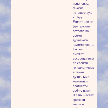
исцеление.
Многие
путешествуют
в Перу,
Египет или на
Британские
острова во
время
духовного
паломничества.
Так вы
сможет
воссоединиться
со своими
генеалогическими,
а также
духовными
корнями и
соотнести
себя с ними.
В этих местах
кроются
магии и