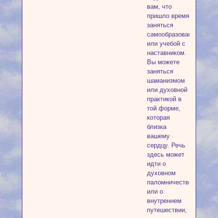
вам, что
пришло время
заняться
самообразованием
или учебой с
наставником.
Вы можете
заняться
шаманизмом
или духовной
практикой в
той форме,
которая
близка
вашему
сердцу. Речь
здесь может
идти о
духовном
паломничестве
или о
внутреннем
путешествии,