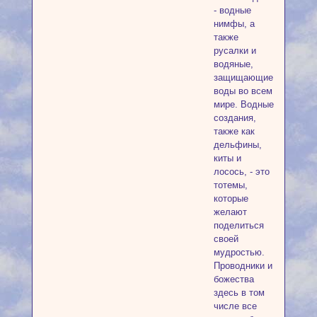
- водные
нимфы, а
также
русалки и
водяные,
защищающие
воды во всем
мире. Водные
создания,
также как
дельфины,
киты и
лосось, - это
тотемы,
которые
желают
поделиться
своей
мудростью.
Проводники и
божества
здесь в том
числе все