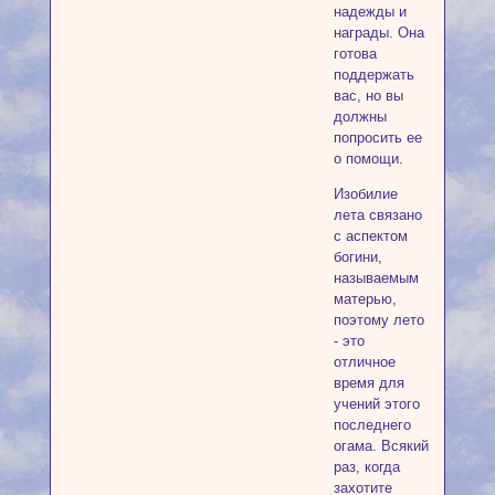
надежды и
награды. Она
готова
поддержать
вас, но вы
должны
попросить ее
о помощи.
Изобилие
лета связано
с аспектом
богини,
называемым
матерью,
поэтому лето
- это
отличное
время для
учений этого
последнего
огама. Всякий
раз, когда
захотите