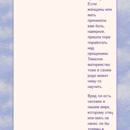
Если
женщины или
мать
причиняли
вам боль,
наверное,
пришла пора
поработать
над
прощением.
Тяжелое
материнство
тоже в своем
роде может
чему-то
научить.
Вряд ли есть
человек в
нашем мире,
которому отец
или мать не
нанес ли бы
травмы в