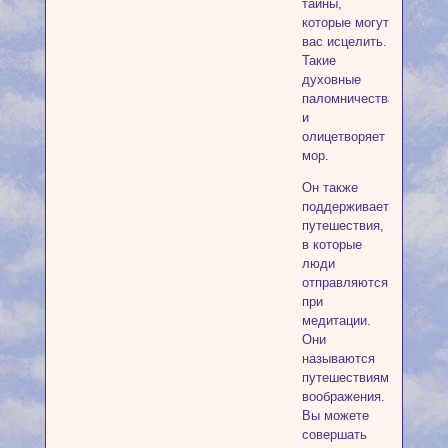
тайны,
которые могут
вас исцелить.
Такие
духовные
паломничества
и
олицетворяет
мор.
Он также
поддерживает
путешествия,
в которые
люди
отправляются
при
медитации.
Они
называются
путешествиями
воображения.
Вы можете
совершать