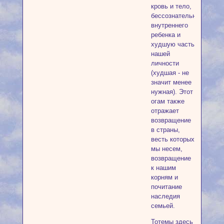
кровь и тело,
бессознательное,
внутреннего
ребенка и
худшую часть
нашей
личности
(худшая - не
значит менее
нужная). Этот
огам также
отражает
возвращение
в страны,
весть которых
мы несем,
возвращение
к нашим
корням и
почитание
наследия
семьей.
Тотемы здесь