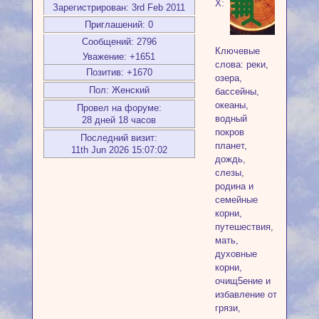
X:
Зарегистрирован
: 3rd Feb 2011
Приглашений:
0
Сообщений:
2796
Ключевые
Уважение:
+1651
слова: реки,
Позитив:
+1670
озера,
Пол:
Женский
бассейны,
океаны,
Провел на форуме:
водный
28 дней 18 часов
покров
Последний визит:
планет,
11th Jun 2026 15:07:02
дождь,
слезы,
родина и
семейные
корни,
путешествия,
мать,
духовные
корни,
очищ5ение и
избавление от
грязи,