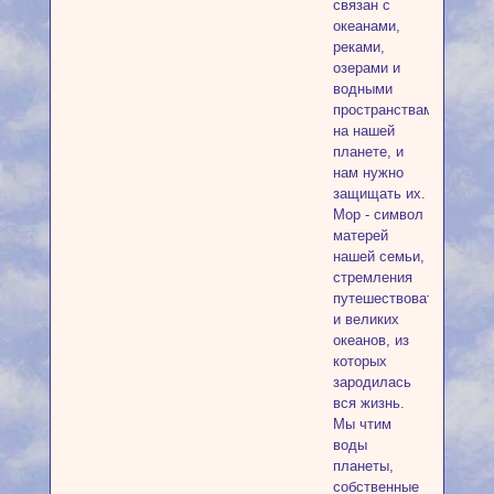
связан с
океанами,
реками,
озерами и
водными
пространствами
на нашей
планете, и
нам нужно
защищать их.
Мор - символ
матерей
нашей семьи,
стремления
путешествовать
и великих
океанов, из
которых
зародилась
вся жизнь.
Мы чтим
воды
планеты,
собственные