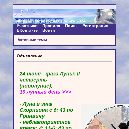
Форум
Новогодняя Ёлочка 2024
Участники
Правила
Поиск
Регистрация
ВКонтакте
Войти
Активные темы
Объявление
24 июня - фаза Луны: II
четверть
(новолуние),
10 лунный день >>>
- Луна в знак
Скорпиона с 6: 43 по
Гринвичу
- неблагоприятное
время: 4: 11-6: 43 по