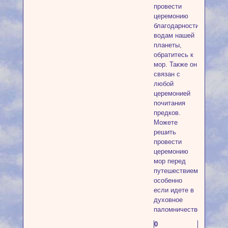
провести
церемонию
благодарности
водам нашей
планеты,
обратитесь к
мор. Также он
связан с
любой
церемонией
почитания
предков.
Можете
решить
провести
церемонию
мор перед
путешествием,
особенно
если идете в
духовное
паломничество.
0