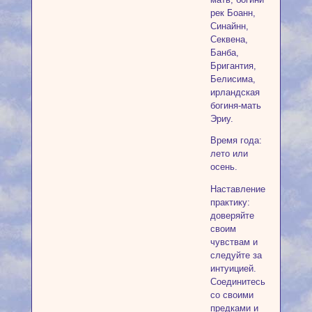
рек Боанн,
Синайнн,
Секвена,
Банба,
Бригантия,
Белисима,
ирландская
богиня-мать
Эриу.
Время года:
лето или
осень.
Наставление
практику:
доверяйте
своим
чувствам и
следуйте за
интуицией.
Соединитесь
со своими
предками и