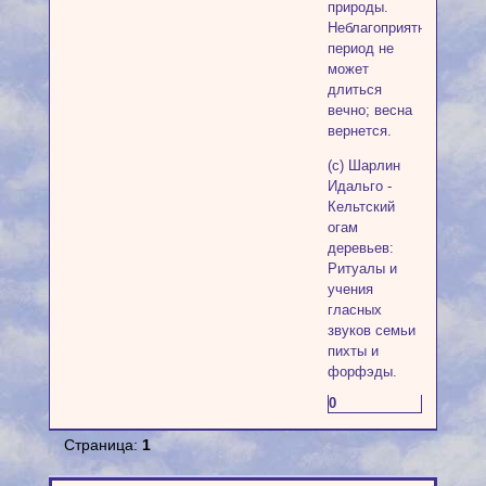
природы.
Неблагоприятный
период не
может
длиться
вечно; весна
вернется.
(с) Шарлин
Идальго -
Кельтский
огам
деревьев:
Ритуалы и
учения
гласных
звуков семьи
пихты и
форфэды.
0
Страница:
1