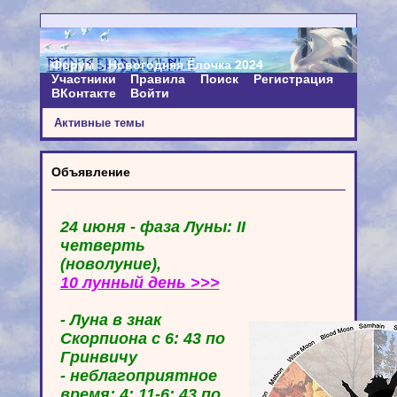
Форум
Новогодняя Ёлочка 2024
Участники
Правила
Поиск
Регистрация
ВКонтакте
Войти
Активные темы
Объявление
24 июня - фаза Луны: II
четверть
(новолуние),
10 лунный день >>>
- Луна в знак
Скорпиона с 6: 43 по
Гринвичу
- неблагоприятное
время: 4: 11-6: 43 по