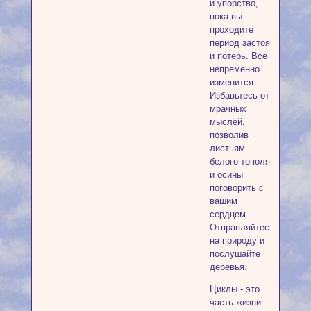
и упорство,
пока вы
проходите
период застоя
и потерь. Все
непременно
изменится.
Избавьтесь от
мрачных
мыслей,
позволив
листьям
белого тополя
и осины
поговорить с
вашим
сердцем.
Отправляйтесь
на природу и
послушайте
деревья.
Циклы - это
часть жизни