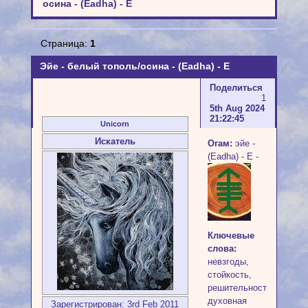
осина - (Eadha) - E
Страница:
1
Эйе - белый тополь/осина - (Eadha) - E
Поделиться
1
5th Aug 2024
21:22:45
Unicorn
Искатель
Огам:
эйе -
(Eadha) - E -
Ключевые
слова:
невзгоды,
стойкость,
решительность,
духовная
Зарегистрирован
: 3rd Feb 2011