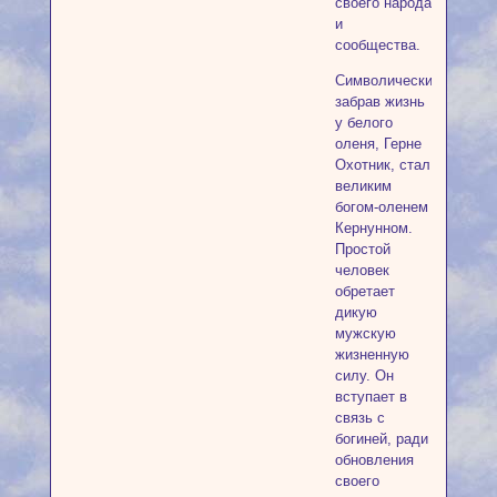
своего народа
и
сообщества.
Символически,
забрав жизнь
у белого
оленя, Герне
Охотник, стал
великим
богом-оленем
Кернунном.
Простой
человек
обретает
дикую
мужскую
жизненную
силу. Он
вступает в
связь с
богиней, ради
обновления
своего