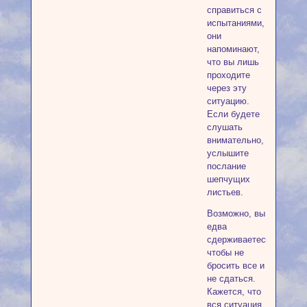
справиться с
испытаниями,
они
напоминают,
что вы лишь
проходите
через эту
ситуацию.
Если будете
слушать
внимательно,
услышите
послание
шепчущих
листьев.
Возможно, вы
едва
сдерживаетесь,
чтобы не
бросить все и
не сдаться.
Кажется, что
вся ситуация