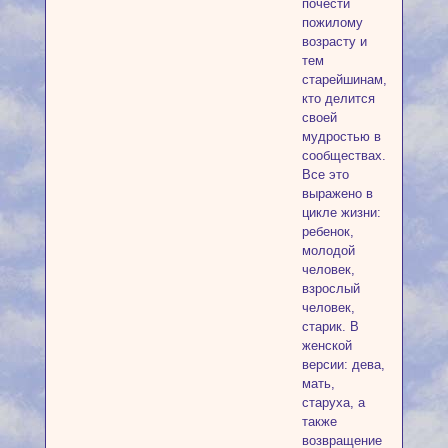
почести
пожилому
возрасту и
тем
старейшинам,
кто делится
своей
мудростью в
сообществах.
Все это
выражено в
цикле жизни:
ребенок,
молодой
человек,
взрослый
человек,
старик. В
женской
версии: дева,
мать,
старуха, а
также
возвращение