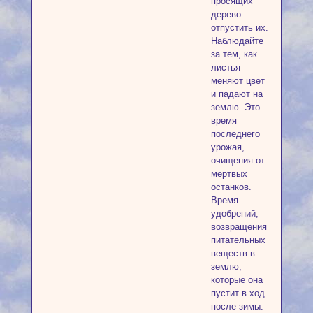
просящих
дерево
отпустить их.
Наблюдайте
за тем, как
листья
меняют цвет
и падают на
землю. Это
время
последнего
урожая,
очищения от
мертвых
останков.
Время
удобрений,
возвращения
питательных
веществ в
землю,
которые она
пустит в ход
после зимы.