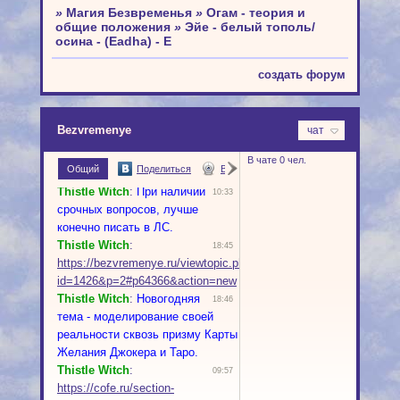
»
Магия Безвременья
»
Огам - теория и
общие положения
»
Эйе - белый тополь/
осина - (Eadha) - E
создать форум