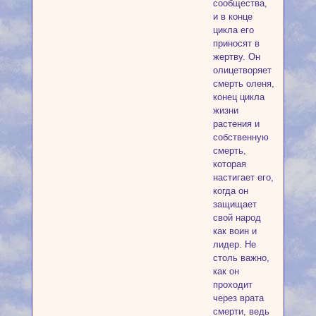
сообщества,
и в конце
цикла его
приносят в
жертву. Он
олицетворяет
смерть оленя,
конец цикла
жизни
растения и
собственную
смерть,
которая
настигает его,
когда он
защищает
свой народ
как воин и
лидер. Не
столь важно,
как он
проходит
через врата
смерти, ведь