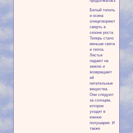
продолжалась.
Белый тополь
и осина
олицетворяют
смерть в
сезоне роста.
Теперь стало
меньше света
и тепла.
Листья
падают на
землю и
возвращают
ей
питательные
вещества.
Они следуют
за солнцем,
которое
уходит в
южное
полушарие. И
также