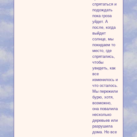
спрятаться и
подождать
пока гроза
уйдет. А
после, когда
выйдет
солнце, мы
покидаем то
место, где
спрятались,
чтобы
увидеть, как
все
изменилось и
что осталось.
Мы пережили
бурю, хотя,
возможно,
она повалила
несколько
деревьев или
разрушила
дома. Но все