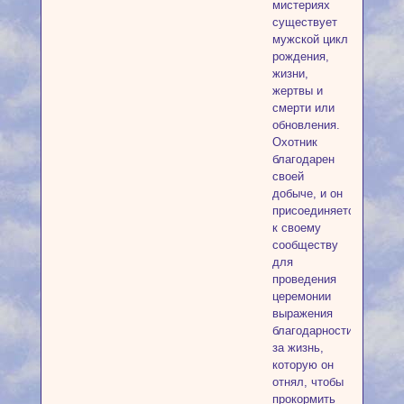
мистериях
существует
мужской цикл
рождения,
жизни,
жертвы и
смерти или
обновления.
Охотник
благодарен
своей
добыче, и он
присоединяется
к своему
сообществу
для
проведения
церемонии
выражения
благодарности
за жизнь,
которую он
отнял, чтобы
прокормить