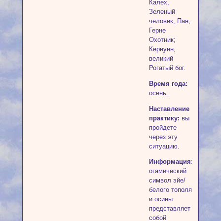
Калех,
Зеленый
человек, Пан,
Герне
Охотник;
Кернунн,
великий
Рогатый бог.
Время года:
осень.
Наставление
практику:
вы
пройдете
через эту
ситуацию.
Информация:
огамический
символ эйе/
белого тополя
и осины
представляет
собой