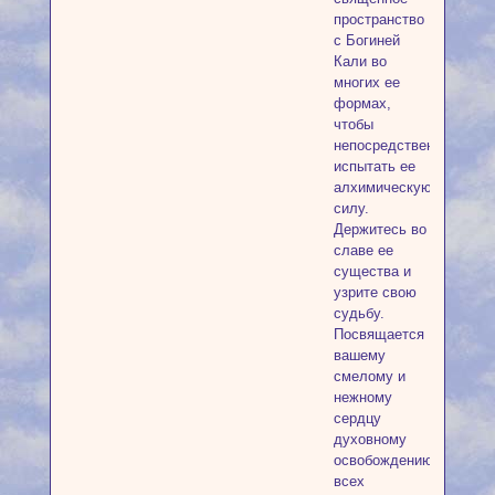
пространство
с Богиней
Кали во
многих ее
формах,
чтобы
непосредственно
испытать ее
алхимическую
силу.
Держитесь во
славе ее
существа и
узрите свою
судьбу.
Посвящается
вашему
смелому и
нежному
сердцу
духовному
освобождению
всех