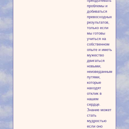
преодолевать
проблемы и
добиваться
превосходных
результатов,
только если
мы готовы
учиться на
собственном
опыте и иметь
мужество
двигаться
новыми,
неизведанными
путями,
которые
находят
отклик в
нашем
сердце.
Знание может
стать
мудростью
если оно