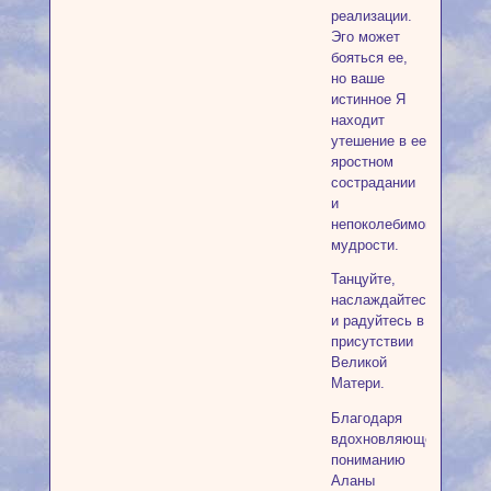
реализации.
Эго может
бояться ее,
но ваше
истинное Я
находит
утешение в ее
яростном
сострадании
и
непоколебимой
мудрости.
Танцуйте,
наслаждайтесь
и радуйтесь в
присутствии
Великой
Матери.
Благодаря
вдохновляющему
пониманию
Аланы