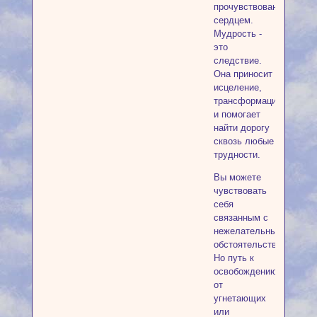
прочувствовано
сердцем.
Мудрость -
это
следствие.
Она приносит
исцеление,
трансформацию
и помогает
найти дорогу
сквозь любые
трудности.
Вы можете
чувствовать
себя
связанным с
нежелательными
обстоятельствами.
Но путь к
освобождению
от
угнетающих
или