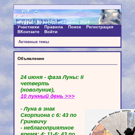
Форум
Новогодняя Ёлочка 2024
Участники
Правила
Поиск
Регистрация
ВКонтакте
Войти
Активные темы
Объявление
24 июня - фаза Луны: II
четверть
(новолуние),
10 лунный день >>>
- Луна в знак
Скорпиона с 6: 43 по
Гринвичу
- неблагоприятное
время: 4: 11-6: 43 по