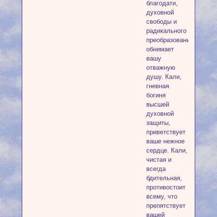
благодати,
духовной
свободы и
радикального
преобразования,
обнимает
вашу
отважную
душу. Кали,
гневная
богиня
высшей
духовной
защиты,
приветствует
ваше нежное
сердце. Кали,
чистая и
всегда
бдительная,
противостоит
всему, что
препятствует
вашей