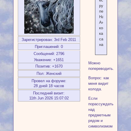
есть
русский
перевод)
На
Английском
кое-
как
сама
Зарегистрирован
: 3rd Feb 2011
нашла
Приглашений:
0
Сообщений:
2796
Уважение:
+1651
Можно
Позитив:
+1670
попереводить.
Пол:
Женский
Вопрос: как
Провел на форуме:
меня видит
28 дней 18 часов
колода.
Последний визит:
11th Jun 2026 15:07:02
Если
порассуждать
над
предметным
рядом и
символизмом