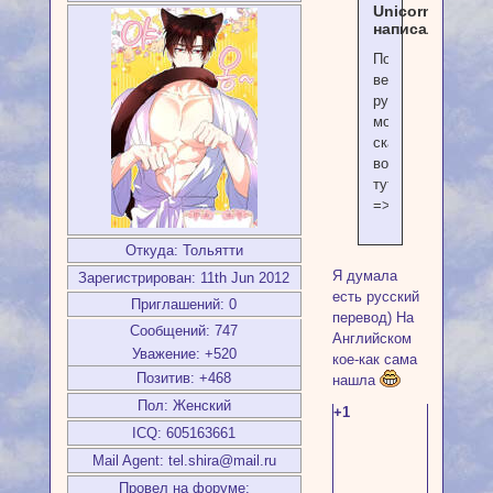
Unicorn
написал(а):
Полную
версию
руководства
можно
скачать
вот
тут
=>
Откуда:
Тольятти
Я думала
Зарегистрирован
: 11th Jun 2012
есть русский
Приглашений:
0
перевод) На
Сообщений:
747
Английском
Уважение:
+520
кое-как сама
Позитив:
+468
нашла
Пол:
Женский
+1
ICQ:
605163661
Mail Agent:
tel.shira@mail.ru
Провел на форуме: