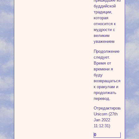
пришедшее из
буддийской
традиции,
которая
относится к
мудрости с
великим
уважением
Продолжение
следует.
Время от
времени я
буду
возвращаться
к оракулам и
продолжать
перевод.
Отредактировано
Unicorn (27th
Jan 2022
11:12:31)
0