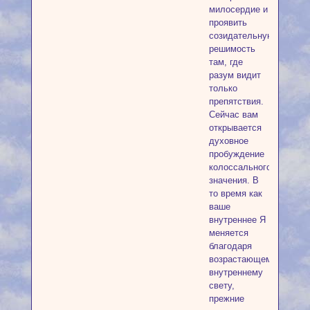
милосердие и
проявить
созидательную
решимость
там, где
разум видит
только
препятствия.
Сейчас вам
открывается
духовное
пробуждение
колоссального
значения. В
то время как
ваше
внутреннее Я
меняется
благодаря
возрастающему
внутреннему
свету,
прежние