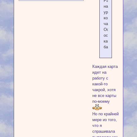
Работа
на
уровне
корневой
чакры?
Основы
основ,
качественная
база?
Каждая карта
идет на
работу с
какой-то
чакрой, хотя
не все карты
по-моему
Но по крайней
мере из того,
что я
спрашивала