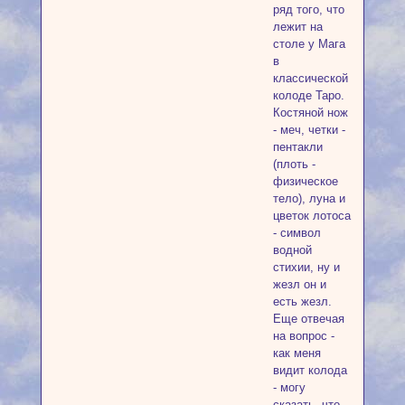
ряд того, что
лежит на
столе у Мага
в
классической
колоде Таро.
Костяной нож
- меч, четки -
пентакли
(плоть -
физическое
тело), луна и
цветок лотоса
- символ
водной
стихии, ну и
жезл он и
есть жезл.
Еще отвечая
на вопрос -
как меня
видит колода
- могу
сказать, что