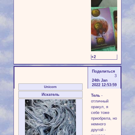
+2
Поделиться
3
24th Jan
2022 12:53:59
Unicorn
Искатель
Тель
-
отличный
оракул, я
себе тоже
приобрела, но
немного
другой -