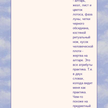
- алтарь,
жезл, лист и
цветок
лотоса, фаза
луны, четки
черного
обсидиана,
костяной
ритуальный
нож, кусок
человеческой
плоти -
жертва на
алтаре. Это
все атрибуты
практика. Т.е.
в двух
словах,
колода видит
меня как
практика.
Чем-то
похоже на
предметный