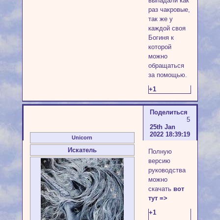
выпадали как
раз чакровые,
так же у
каждой своя
Богиня к
которой
можно
обращаться
за помощью.
+1
Поделиться
5
25th Jan
2022 18:39:19
Unicorn
Искатель
Полную
версию
руководства
можно
скачать
вот
тут =>
+1