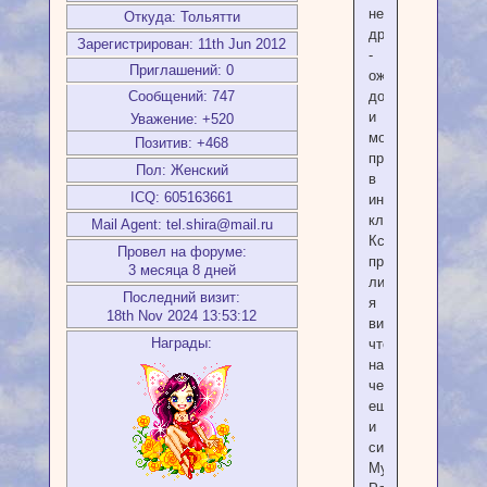
немного
Откуда:
Тольятти
другой
Зарегистрирован
: 11th Jun 2012
-
Приглашений:
0
ожидаю
Сообщений:
747
доставку
и
Уважение:
+520
могу
Позитив:
+468
присоединиться
Пол:
Женский
в
ICQ:
605163661
ином
ключе.
Mail Agent:
tel.shira@mail.ru
Кстати,
Провел на форуме:
правильно
3 месяца 8 дней
ли
Последний визит:
я
18th Nov 2024 13:53:12
вижу,
Награды:
что
на
черепе
еще
и
символ
Муладхары?