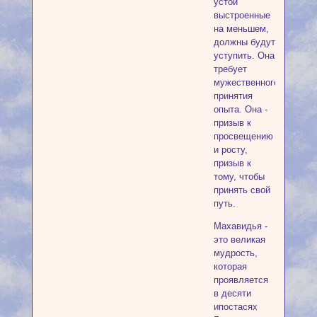
устои
выстроенные
на меньшем,
должны будут
уступить. Она
требует
мужественного
принятия
опыта. Она -
призыв к
просвещению
и росту,
призыв к
тому, чтобы
принять свой
путь.
Махавидья -
это великая
мудрость,
которая
проявляется
в десяти
ипостасях