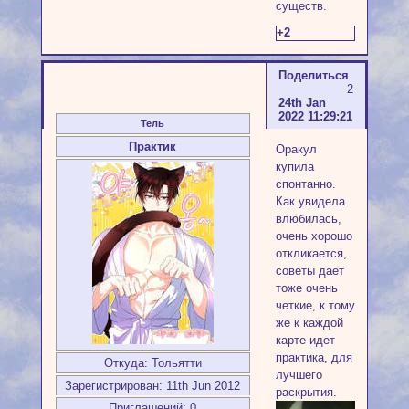
существ.
+2
Поделиться
2
24th Jan
2022 11:29:21
Тель
Практик
Оракул
купила
спонтанно.
Как увидела
влюбилась,
очень хорошо
откликается,
советы дает
тоже очень
четкие, к тому
же к каждой
карте идет
практика, для
Откуда:
Тольятти
лучшего
Зарегистрирован
: 11th Jun 2012
раскрытия.
Приглашений:
0