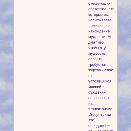
стесняющих
обстоятельств,
которые вы
испытываете,
лежит через
нахождение
мудрости. Но
для того,
чтобы эту
мудрость
обрести -
требуется
жертва - отказ
от
устоявшихся
мнений и
суждений,
основанных
на
эгоцентризме.
Эгоцентризм -
это
определение,