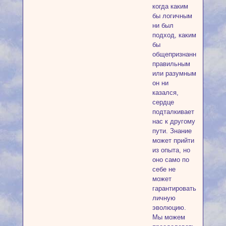
когда каким
бы логичным
ни был
подход, каким
бы
общепризнанно
правильным
или разумным
он ни
казался,
сердце
подталкивает
нас к другому
пути. Знание
может прийти
из опыта, но
оно само по
себе не
может
гарантировать
личную
эволюцию.
Мы можем