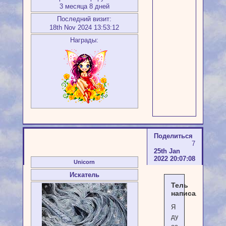
3 месяца 8 дней
Последний визит:
18th Nov 2024 13:53:12
Награды:
Поделиться
7
25th Jan
2022 20:07:08
Unicorn
Искатель
Тель
написал(а):
Я
думала