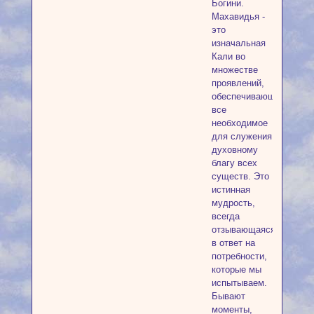
Богини.
Махавидья -
это
изначальная
Кали во
множестве
проявлений,
обеспечивающая
все
необходимое
для служения
духовному
благу всех
существ. Это
истинная
мудрость,
всегда
отзывающаяся
в ответ на
потребности,
которые мы
испытываем.
Бывают
моменты,