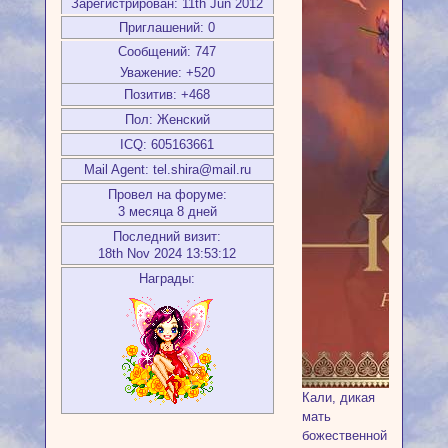
Зарегистрирован
: 11th Jun 2012
Приглашений:
0
Сообщений:
747
Уважение:
+520
Позитив:
+468
Пол:
Женский
ICQ:
605163661
Mail Agent:
tel.shira@mail.ru
Провел на форуме:
3 месяца 8 дней
Последний визит:
18th Nov 2024 13:53:12
Награды:
Кали, дикая
мать
божественной