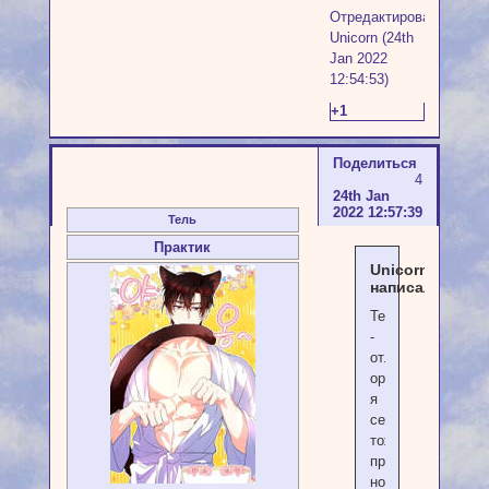
Отредактировано
Unicorn (24th
Jan 2022
12:54:53)
+1
Поделиться
4
24th Jan
2022 12:57:39
Тель
Практик
Unicorn
написал(а):
Тель
-
отличный
оракул,
я
себе
тоже
приобрела,
но