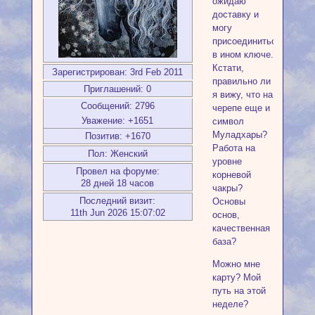
ожидаю
доставку и
могу
присоединиться
в ином ключе.
Кстати,
Зарегистрирован
: 3rd Feb 2011
правильно ли
Приглашений:
0
я вижу, что на
Сообщений:
2796
черепе еще и
Уважение:
+1651
символ
Муладхары?
Позитив:
+1670
Работа на
Пол:
Женский
уровне
Провел на форуме:
корневой
28 дней 18 часов
чакры?
Последний визит:
Основы
11th Jun 2026 15:07:02
основ,
качественная
база?
Можно мне
карту? Мой
путь на этой
неделе?