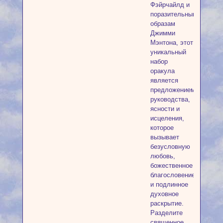
Фэйрчайлд и
поразительным
образам
Джимми
Мэнтона, этот
уникальный
набор
оракула
является
предложением
руководства,
ясности и
исцеления,
которое
вызывает
безусловную
любовь,
божественное
благословение
и подлинное
духовное
раскрытие.
Разделите
священное