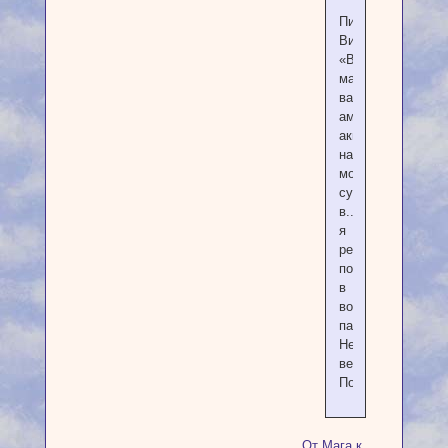
Пишет
Виталик:
«Ваши
манипуляции,
ваши
амбиции,
акции
напоказ
можете
сунуть
в...
я
решил
податься
в
вольные
пастухи.
Не
вернусь.
Пока».
От Мага к