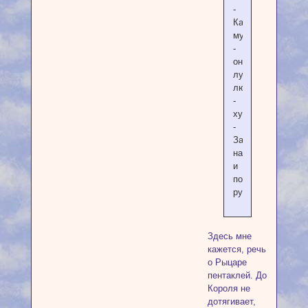
-
Как
муж
-
он
лучше,
любовник
-
хуже.
-
Зато
надежный
и
под
рукой.
Здесь мне
кажется, речь
о Рыцаре
пентаклей. До
Короля не
дотягивает,