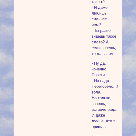
такого?
- И даже
любишь
сильнее
чем?...
- Ты разве
знаешь такое
слово? А
если знаешь,
тогда зачем...
- Ну да,
конечно.
Прости.
- Не надо.
Перегорело...Одна
зола.
Но только,
знаешь, я
встрече рада.
И даже
лучше, что я
пришла.