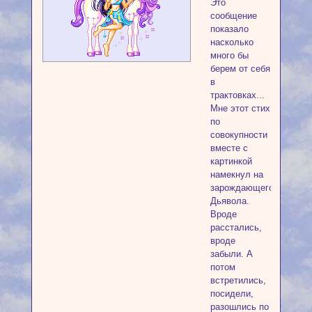
Это
сообщение
показало
насколько
много бы
берем от себя
в
трактовках...
Мне этот стих
по
совокупности
вместе с
картинкой
намекнул на
зарождающегося
Дьявола.
Вроде
расстались,
вроде
забыли. А
потом
встретились,
посидели,
разошлись по