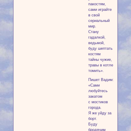
пакостям,
сами играйте
в свой
сериальный
мир.
Стану
гадалкой,
ведьмой,
буду шептать
костям
тайны чужие,
травы в котле
томить».
Пишет Вадим:
«Сами
любуйтесь
закатом
с мостиков
города.
Я же уйду за
борт.
Буду
бродячим