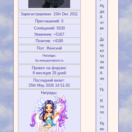
-
Ну
да.
Зарегистрирован
: 15th Dec 2011
А
Приглашений:
0
что
Сообщений:
5530
мне?..
-
Уважение:
+5167
Да,
Позитив:
+4190
ну,
Пол:
Женский
конечно.
Награды:
Что
За инициативность
за
вопрос.
Провел на форуме:
8 месяцев 29 дней
А
помнишь?..
Последний визит:
-
25th May 2026 14:51:02
Помню..
Награды:
-
Я
тоже
помню..
-
Ну
вот