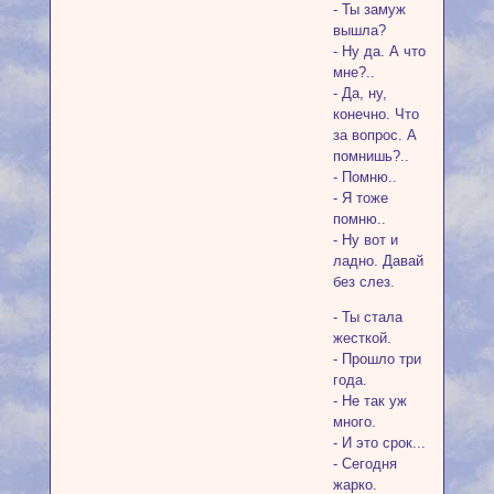
- Ты замуж
вышла?
- Ну да. А что
мне?..
- Да, ну,
конечно. Что
за вопрос. А
помнишь?..
- Помню..
- Я тоже
помню..
- Ну вот и
ладно. Давай
без слез.
- Ты стала
жесткой.
- Прошло три
года.
- Не так уж
много.
- И это срок...
- Сегодня
жарко.