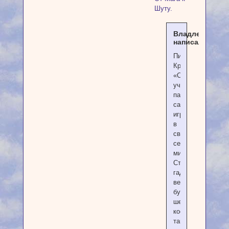
Шуту.
Владлена
написал(а):
Пишет
Кристина:
«Сами
учитесь
пакостям,
сами
играйте
в
свой
сериальный
мир.
Стану
гадалкой,
ведьмой,
буду
шептать
костям
тайны