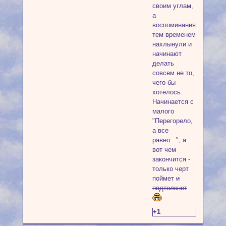
своим углам,
а
воспоминания
тем временем
нахлынули и
начинают
делать
совсем не то,
чего бы
хотелось.
Начинается с
малого
"Перегорело,
а все
равно...", а
вот чем
закончится -
только черт
поймет
и
подтолкнет
+1