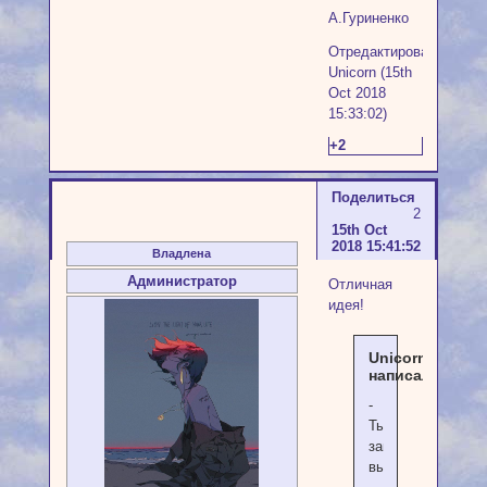
А.Гуриненко
Отредактировано
Unicorn (15th
Oct 2018
15:33:02)
+2
Поделиться
2
15th Oct
2018 15:41:52
Владлена
Администратор
Отличная
идея!
Unicorn
написал(а):
-
Ты
замуж
вышла?