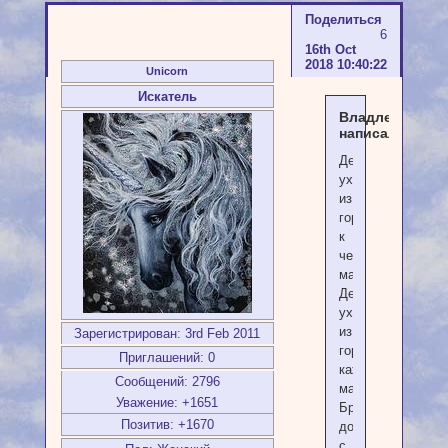
Поделиться
6
16th Oct
2018 10:40:22
Unicorn
Искатель
Владлена
написал(а):
Дети
уходят
из
города
к
чертовой
матери.
Дети
уходят
из
Зарегистрирован
: 3rd Feb 2011
города
Приглашений:
0
каждый
Сообщений:
2796
март.
Уважение:
+1651
Бросив
Позитив:
+1670
дома
с