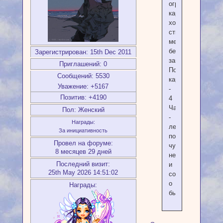
ограничилась
картинкой,
хоть
стихотворение
меня
безусловно
Зарегистрирован
: 15th Dec 2011
зацепило.
Приглашений:
0
По
Сообщений:
5530
картинке
Уважение:
+5167
-
Позитив:
+4190
4
Чаш
Пол:
Женский
-
Награды:
легкое
За инициативность
похмелье,
Провел на форуме:
чувство
8 месяцев 29 дней
неудовлетворенн
Последний визит:
и
25th May 2026 14:51:02
сожалений
о
Награды:
былом.