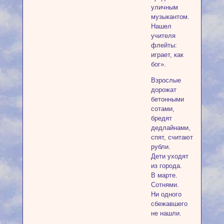
уличным
музыкантом.
Нашел
учителя
флейты:
играет, как
бог».
Взрослые
дорожат
бетонными
сотами,
бредят
дедлайнами,
спят, считают
рубли.
Дети уходят
из города.
В марте.
Сотнями.
Ни одного
сбежавшего
не нашли.