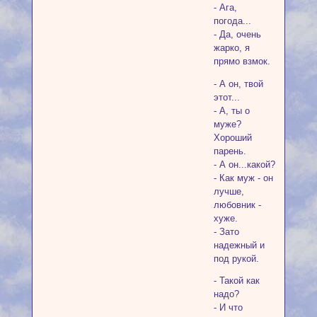
- Ага,
погода...
- Да, очень
жарко, я
прямо взмок.
- А он, твой
этот...
- А, ты о
муже?
Хороший
парень.
- А он...какой?
- Как муж - он
лучше,
любовник -
хуже.
- Зато
надежный и
под рукой.
- Такой как
надо?
- И что