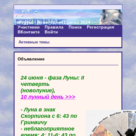
Форум
Новогодняя Ёлочка 2024
Участники
Правила
Поиск
Регистрация
ВКонтакте
Войти
Активные темы
Объявление
24 июня - фаза Луны: II
четверть
(новолуние),
10 лунный день >>>
- Луна в знак
Скорпиона с 6: 43 по
Гринвичу
- неблагоприятное
время: 4: 11-6: 43 по