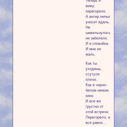
Теперь я
вижу:
перегорело.
А ветер пепел
уносит вдаль.
Не
шевельнулось,
не заболело.
И я спокойна.
И мне не
жаль.
Как ты
уходишь,
ссутуля
плечи..
Как в черно-
белом немом
кино.
И все же
грустно от
этой встречи.
Перегорело, а
все равно...