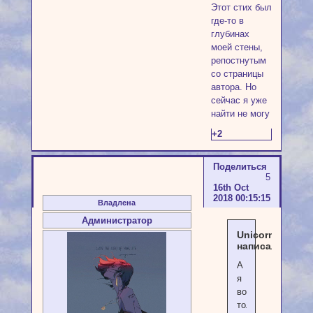
Этот стих был
где-то в
глубинах
моей стены,
репостнутым
со страницы
автора. Но
сейчас я уже
найти не могу
+2
Поделиться
5
16th Oct
2018 00:15:15
Владлена
Администратор
Unicorn
написал(а):
А
я
вот
только