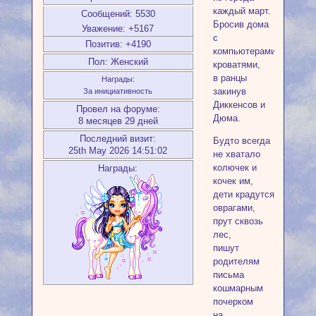
каждый март.
Сообщений:
5530
Бросив дома
Уважение:
+5167
с
Позитив:
+4190
компьютерами,
Пол:
Женский
кроватями,
в ранцы
Награды:
закинув
За инициативность
Диккенсов и
Провел на форуме:
Дюма.
8 месяцев 29 дней
Последний визит:
Будто всегда
25th May 2026 14:51:02
не хватало
колючек и
Награды:
кочек им,
дети крадутся
оврагами,
прут сквозь
лес,
пишут
родителям
письма
кошмарным
почерком
на