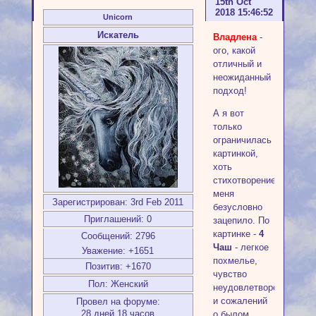
15th Oct
2018 15:46:52
Unicorn
Искатель
Владлена
-
ого, какой
отличный и
неожиданный
подход!
А я вот
только
ограничилась
картинкой,
хоть
стихотворение
меня
Зарегистрирован
: 3rd Feb 2011
безусловно
Приглашений:
0
зацепило. По
картинке -
4
Сообщений:
2796
Чаш
- легкое
Уважение:
+1651
похмелье,
Позитив:
+1670
чувство
Пол:
Женский
неудовлетворенности
и сожалений
Провел на форуме:
28 дней 18 часов
о былом.