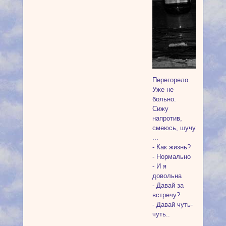
Перегорело.
Уже не
больно.
Сижу
напротив,
смеюсь, шучу​
...
- Как жизнь?
- Нормально
- И я
довольна
- Давай за
встречу?
- Давай чуть-
чуть..