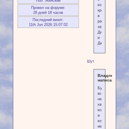
Пол:
Женский
компьютерами,
Провел на форуме:
кроватями,
28 дней 18 часов
в
Последний визит:
ранцы
11th Jun 2026 15:07:02
закинув
Диккенсов
и
Дюма.
Шут.
Владлена
написал(а):
Будто
всегда
не
хватало
колючек
и
кочек
им,