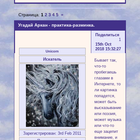
Страница:
1
2
3
4
5
»
Угадай Аркан - практика-разминка.
Поделиться
1
15th Oct
2018 15:32:27
Unicorn
Искатель
Бывает так,
что-то
пробегаешь
глазами в
Интернете, то
ли картинка
попадется,
может быть
высказывание
или поэзия,
может музыка
или что-то
еще зацепит
Зарегистрирован
: 3rd Feb 2011
внимание, и