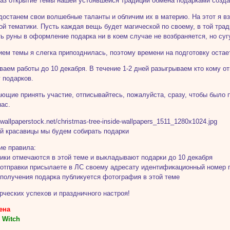
раз открытие темы нашей устоявшейся традиции обмена подарками созда
достанем свои волшебные таланты и обличим их в материю. На этот я вз
ой тематики. Пусть каждая вещь будет магической по своему, в той тради
ь руны в оформление подарка ни в коем случае не возбраняется, но суг
ием темы я слегка припозднилась, поэтому времени на подготовку остает
аем работы до 10 декабря. В течение 1-2 дней разыгрываем кто кому о
 подарков.
ющие принять участие, отписывайтесь, пожалуйста, сразу, чтобы было
нас.
ой красавицы мы будем собирать подарки
е правила:
ники отмечаются в этой теме и выкладывают подарки до 10 декабря
 отправки присылаете в ЛС своему адресату идентификационный номер 
 получения подарка публикуется фотография в этой теме
рческих успехов и праздничного настроя!
ена
e Witch