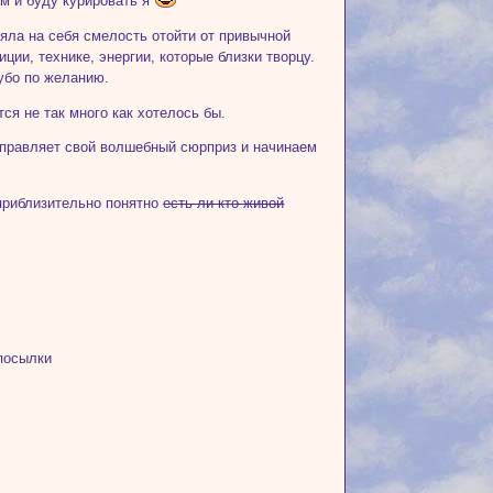
м и буду курировать я
яла на себя смелость отойти от привычной
ции, технике, энергии, которые близки творцу.
убо по желанию.
ся не так много как хотелось бы.
тправляет свой волшебный сюрприз и начинаем
 приблизительно понятно
есть ли кто живой
посылки