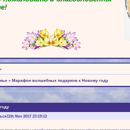
е!
ь
.
енье
»
Марафон волшебных подарков к Новому году
году
ться
11th Nov 2017 23:19:12