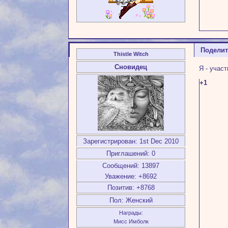
Подели
Thistle Witch
Сновидец
Я - учас
+1
Зарегистрирован
: 1st Dec 2010
Приглашений:
0
Сообщений:
13897
Уважение:
+8692
Позитив:
+8768
Пол:
Женский
Награды:
Мисс Имболк