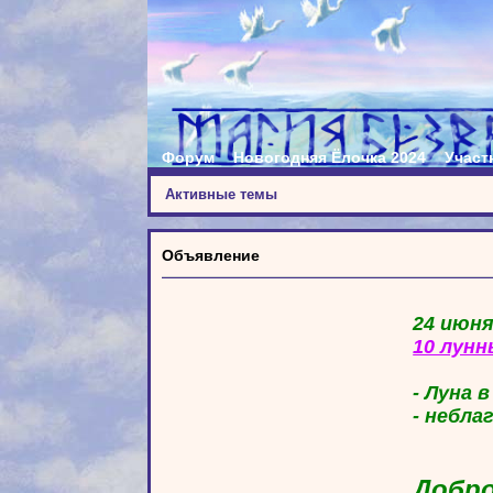
Форум
Новогодняя Ёлочка 2024
Участ
Активные темы
Объявление
24 июня
10 лунн
- Луна 
- небла
Добро