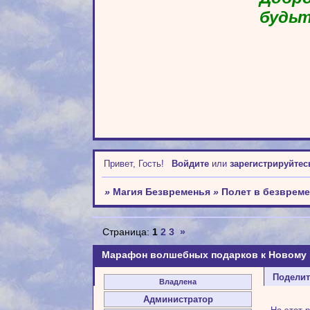
будьт
Привет, Гость!
Войдите
или
зарегистрируйтес
»
Магия Безвременья
»
Полет в безврем
Страница:
1
2
3
»
Марафон волшебных подарков к Новому 
Подели
Владлена
Администратор