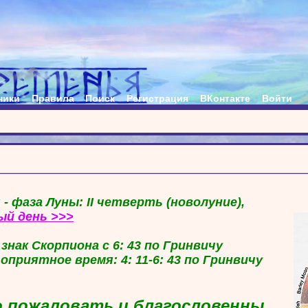
ники
Правила
Поиск
Регистрация
ВКонтакте
Войти
 - фаза Луны: II четверть (новолуние),
ый день >>>
в знак Скорпиона с 6: 43 по Гринвичу
гоприятное время: 4: 11-6: 43 по Гринвичу
 пожаловать и благословенны