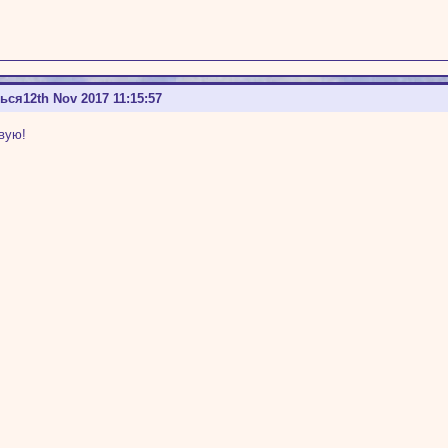
ться
12th Nov 2017 11:15:57
твую!