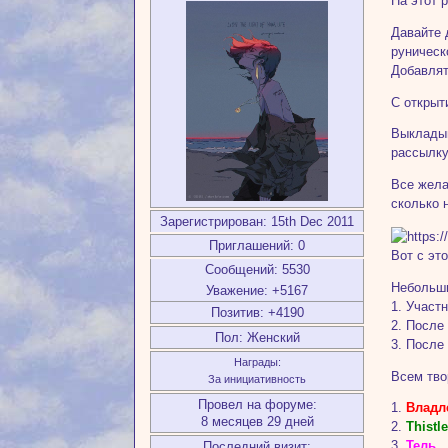
На этот 
Давайте 
руническ
Добавлят
С открыт
Выкладыв
рассылку
Все жела
сколько 
Зарегистрирован
: 15th Dec 2011
Приглашений:
0
Вот с эт
Сообщений:
5530
Небольши
Уважение:
+5167
1. Участ
Позитив:
+4190
2. После
Пол:
Женский
3. После
Награды:
Всем тво
За инициативность
Провел на форуме:
1.
Владл
8 месяцев 29 дней
2.
Thistl
3.
Тель
Последний визит: