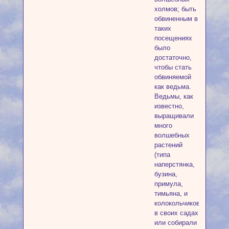
холмов; быть
обвиненным в
таких
посещениях
было
достаточно,
чтобы стать
обвиняемой
как ведьма.
Ведьмы, как
известно,
выращивали
много
волшебных
растений
(типа
наперстянка,
бузина,
примула,
тимьяна, и
колокольчиков)
в своих садах
или собирали