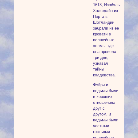
1613, Изобэль
Халфдэйн из
Перта в
Шотландии
забрали из ее
кровати в
волшебные
холмы, где
она провела
три дня,
узнавая
тайны
колдовства.
Фэйри и
ведьмы были
в хороших
отношениях
друг с
другом, и
ведьмы были
частыми
гостьями
волшебных