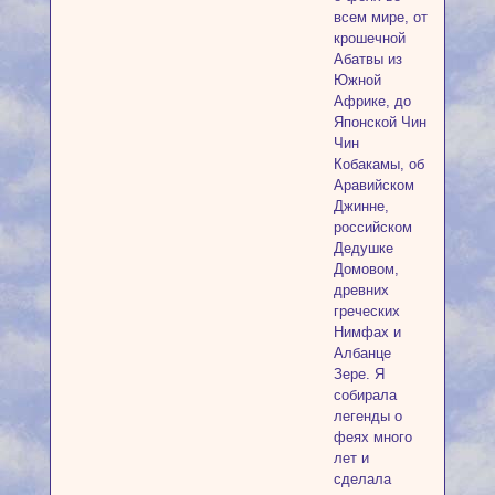
всем мире, от
крошечной
Абатвы из
Южной
Африке, до
Японской Чин
Чин
Кобакамы, об
Аравийском
Джинне,
российском
Дедушке
Домовом,
древних
греческих
Нимфах и
Албанце
Зере. Я
собирала
легенды о
феях много
лет и
сделала