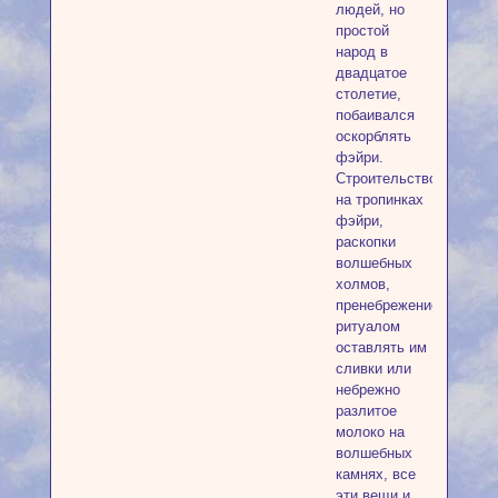
людей, но
простой
народ в
двадцатое
столетие,
побаивался
оскорблять
фэйри.
Строительство
на тропинках
фэйри,
раскопки
волшебных
холмов,
пренебрежение
ритуалом
оставлять им
сливки или
небрежно
разлитое
молоко на
волшебных
камнях, все
эти вещи и