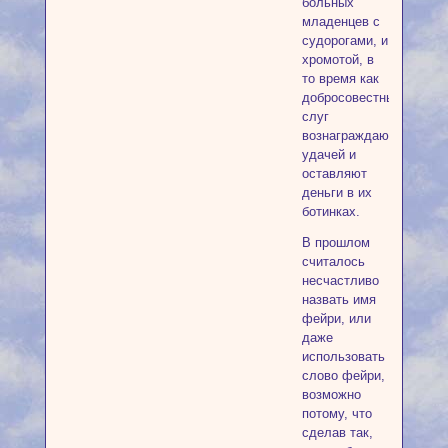
больных
младенцев с
судорогами, и
хромотой, в
то время как
добросовестных
слуг
вознаграждают
удачей и
оставляют
деньги в их
ботинках.
В прошлом
считалось
несчастливо
назвать имя
фейри, или
даже
использовать
слово фейри,
возможно
потому, что
сделав так,