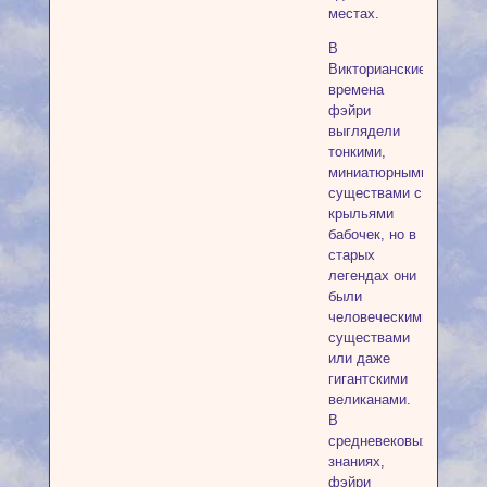
местах.
В
Викторианские
времена
фэйри
выглядели
тонкими,
миниатюрными
существами с
крыльями
бабочек, но в
старых
легендах они
были
человеческими
существами
или даже
гигантскими
великанами.
В
средневековых
знаниях,
фэйри