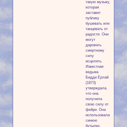
такую музыку,
которая
заставит
публику
бушевать или
танцевать от
радости. Они
могут
даровать
смертному
силу
исцелять.
Известная
ведьма
Бидди Ерлай
(1873)
утверждала,
что она
получила
свою силу от
фейри. Она
использовала
синюю
бутылку,