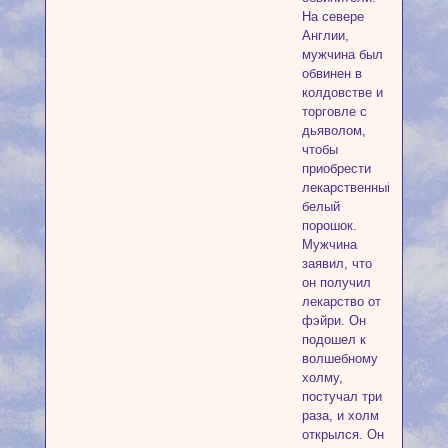
На севере
Англии,
мужчина был
обвинен в
колдовстве и
торговле с
дьяволом,
чтобы
приобрести
лекарственный
белый
порошок.
Мужчина
заявил, что
он получил
лекарство от
фэйри. Он
подошел к
волшебному
холму,
постучал три
раза, и холм
открылся. Он