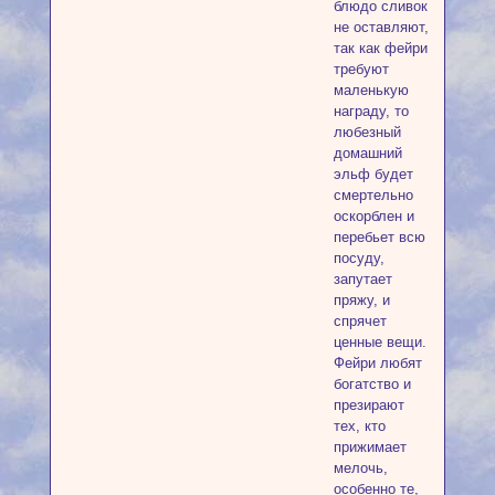
блюдо сливок
не оставляют,
так как фейри
требуют
маленькую
награду, то
любезный
домашний
эльф будет
смертельно
оскорблен и
перебьет всю
посуду,
запутает
пряжу, и
спрячет
ценные вещи.
Фейри любят
богатство и
презирают
тех, кто
прижимает
мелочь,
особенно те,