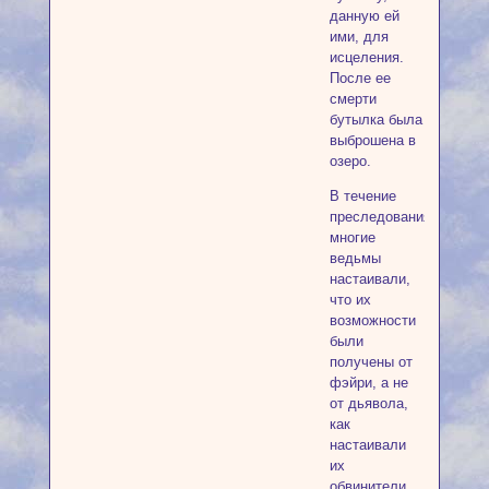
данную ей
ими, для
исцеления.
После ее
смерти
бутылка была
выброшена в
озеро.
В течение
преследования,
многие
ведьмы
настаивали,
что их
возможности
были
получены от
фэйри, а не
от дьявола,
как
настаивали
их
обвинители.