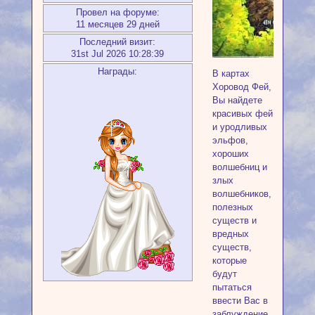
Провел на форуме:
11 месяцев 29 дней
Последний визит:
31st Jul 2026 10:28:39
Награды:
В картах
Хоровод Фей,
Вы найдете
красивых фей
и уродливых
эльфов,
хороших
волшебниц и
злых
волшебников,
полезных
существ и
вредных
существ,
которые
будут
пытаться
ввести Вас в
заблуждение