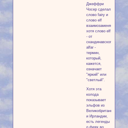
Джеффри
Чосер сделал
слово fairy и
слово elf
взаимозаменяемыми,
хотя слово elf
- от
скандинавского
alfar -
термин,
который,
кажется,
означает
"яркий" или
"светлый".
Хотя эта
колода
показывает
эльфов из
Великобритании
и Ирландии,
есть легенды
о феях во