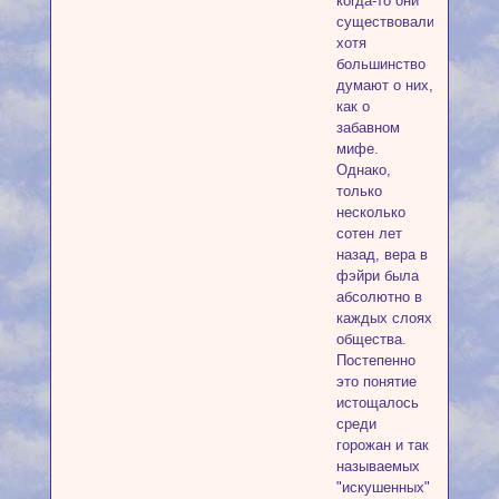
когда-то они
существовали,
хотя
большинство
думают о них,
как о
забавном
мифе.
Однако,
только
несколько
сотен лет
назад, вера в
фэйри была
абсолютно в
каждых слоях
общества.
Постепенно
это понятие
истощалось
среди
горожан и так
называемых
"искушенных"