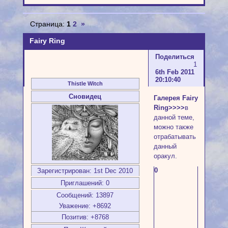
Страница:
1
2
»
Fairy Ring
Поделиться
1
6th Feb 2011
20:10:40
Thistle Witch
Сновидец
Галерея Fairy
Ring>>>>
в
данной теме,
можно также
отрабатывать
данный
оракул.
0
Зарегистрирован
: 1st Dec 2010
Приглашений:
0
Сообщений:
13897
Уважение:
+8692
Позитив:
+8768