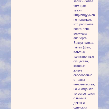
запись более
чем трех
тысяч
индивидуумов,
но понимаю,
что раскрыла
всего лишь
верхушку
айсберга.
Вокруг слова,
fairies (феи,
эльфы) -
таинственные
существа,
которые
живут
обособленно
от расы
человечества,
но иногда кто-
то встречался
с ними в
диких и
одиноких