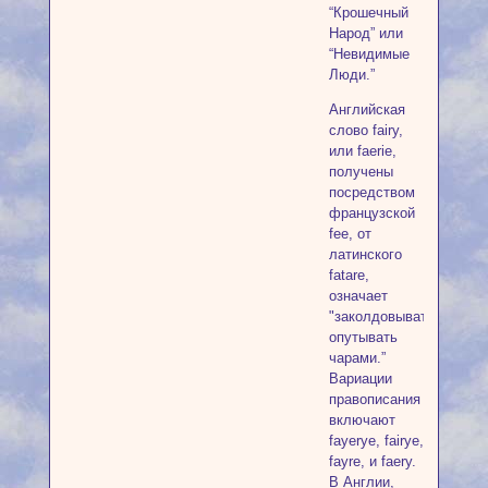
“Крошечный
Народ” или
“Невидимые
Люди.”
Английская
слово fairy,
или faerie,
получены
посредством
французской
fee, от
латинского
fatare,
означает
"заколдовывать,
опутывать
чарами.”
Вариации
правописания
включают
fayerye, fairye,
fayre, и faery.
В Англии,