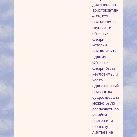
делились на
аристократию
– те, кто
появлялся в
группах, и
обычных
фэйри,
которые
появились по
одному.
Обычные
фейри были
неуловимы, и
часто
единственный
признак их
существования
можно было
распознать по
изгибам
цветов или
шелесту
листьев на