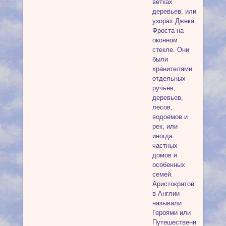
ветках
деревьев, или
узорах Джека
Фроста на
оконном
стекле. Они
были
хранителями
отдельных
ручьев,
деревьев,
лесов,
водоемов и
рек, или
иногда
частных
домов и
особенных
семей.
Аристократов
в Англии
называли
Героями или
Путешественниками