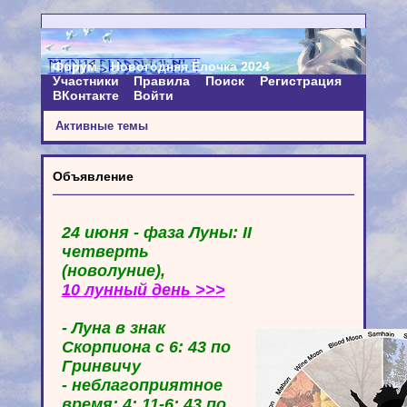
Форум
Новогодняя Ёлочка 2024
Участники
Правила
Поиск
Регистрация
ВКонтакте
Войти
Активные темы
Объявление
24 июня - фаза Луны: II
четверть
(новолуние),
10 лунный день >>>
- Луна в знак
Скорпиона с 6: 43 по
Гринвичу
- неблагоприятное
время: 4: 11-6: 43 по