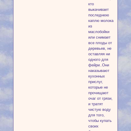
кто
выкачивает
последнюю
каплю молока
из
маслобойки
или снимает
все плоды от
деревьев, не
оставляя ни
одного для
фейри..Они
наказывают
кухонных
прислуг,
которые не
прочищают
очаг от грязи,
и тратят
чистую воду
для того,
чтобы купать
своих