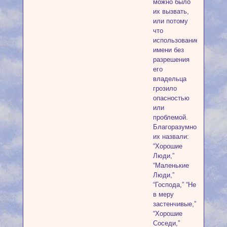
можно было
их вызвать,
или потому
что
использование
имени без
разрешения
его
владельца
грозило
опасностью
или
проблемой.
Благоразумно
их назвали:
“Хорошие
Люди,”
“Маленькие
Люди,”
“Господа,” “Не
в меру
застенчивые,”
“Хорошие
Соседи,”