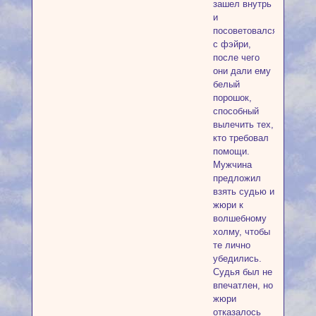
зашел внутрь
и
посоветовался
с фэйри,
после чего
они дали ему
белый
порошок,
способный
вылечить тех,
кто требовал
помощи.
Мужчина
предложил
взять судью и
жюри к
волшебному
холму, чтобы
те лично
убедились.
Судья был не
впечатлен, но
жюри
отказалось