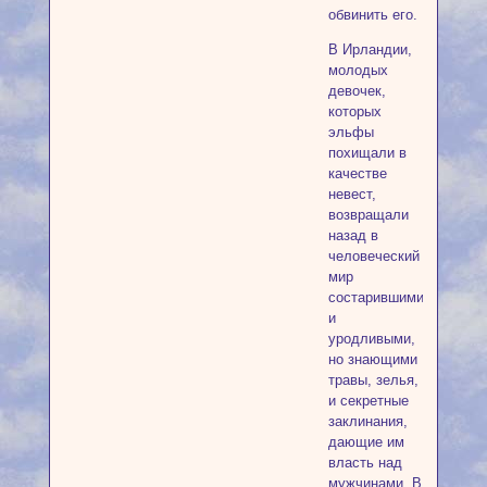
обвинить его.
В Ирландии,
молодых
девочек,
которых
эльфы
похищали в
качестве
невест,
возвращали
назад в
человеческий
мир
состарившимися
и
уродливыми,
но знающими
травы, зелья,
и секретные
заклинания,
дающие им
власть над
мужчинами. В