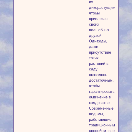
их
дикорастущими,
чтобы
привлекая
своих
волшебных
друзей.
Однажды,
даже
присутствие
таких
растений в
саду
оказалось
достаточным,
чтобы
гарантировать
обвинение в
колдовстве.
Современные
ведьмы,
работающие
традиционным
способом, все