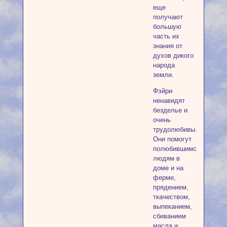
еще
получают
большую
часть их
знания от
духов дикого
народа
земли.
Фэйри
ненавидят
безделье и
очень
трудолюбивы.
Они помогут
полюбившимся
людям в
доме и на
ферме,
прядением,
ткачеством,
выпеканием,
сбиванием
масла и