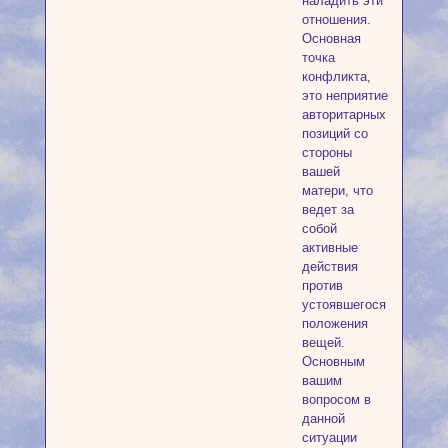
наладить эти
отношения.
Основная
точка
конфликта,
это неприятие
авторитарных
позиций со
стороны
вашей
матери, что
ведет за
собой
активные
действия
против
устоявшегося
положения
вещей.
Основным
вашим
вопросом в
данной
ситуации