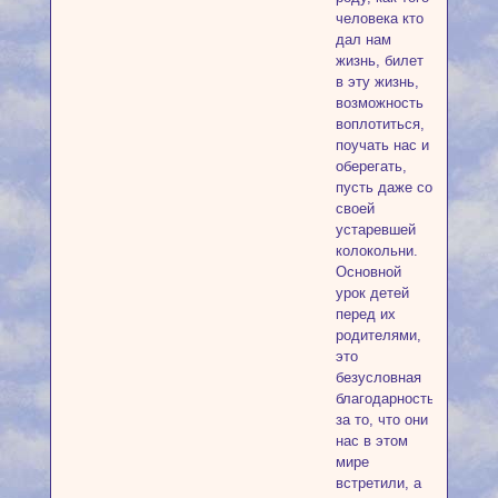
человека кто
дал нам
жизнь, билет
в эту жизнь,
возможность
воплотиться,
поучать нас и
оберегать,
пусть даже со
своей
устаревшей
колокольни.
Основной
урок детей
перед их
родителями,
это
безусловная
благодарность
за то, что они
нас в этом
мире
встретили, а