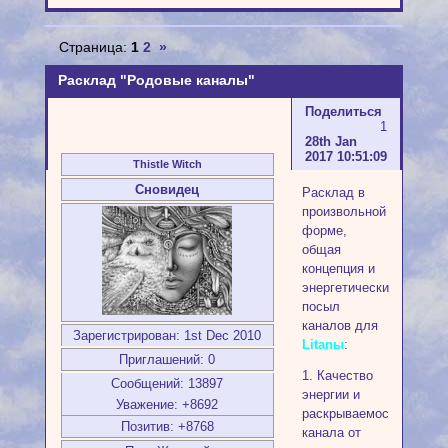
Страница:
1
2
»
Расклад "Родовые каналы"
Поделиться
1
28th Jan
2017 10:51:09
Thistle Witch
Сновидец
Расклад в
произвольной
форме,
общая
концепция и
энергетический
посыл
каналов для
Зарегистрирован
: 1st Dec 2010
Litanы
:
Приглашений:
0
1. Качество
Сообщений:
13897
энергии и
Уважение:
+8692
раскрываемость
Позитив:
+8768
канала от