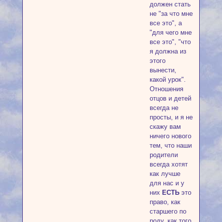
должен стать
не "за что мне
все это", а
"для чего мне
все это", "что
я должна из
этого
вынести,
какой урок".
Отношения
отцов и детей
всегда не
просты, и я не
скажу вам
ничего нового
тем, что наши
родители
всегда хотят
как лучше
для нас и у
них
ЕСТЬ
это
право, как
старшего по
роду, как того