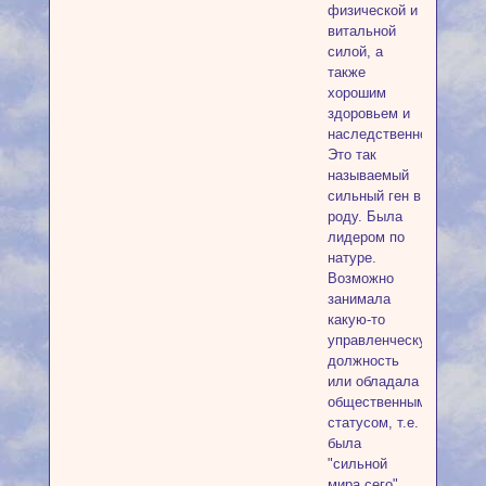
физической и
витальной
силой, а
также
хорошим
здоровьем и
наследственностью.
Это так
называемый
сильный ген в
роду. Была
лидером по
натуре.
Возможно
занимала
какую-то
управленческую
должность
или обладала
общественным
статусом, т.е.
была
"сильной
мира сего",