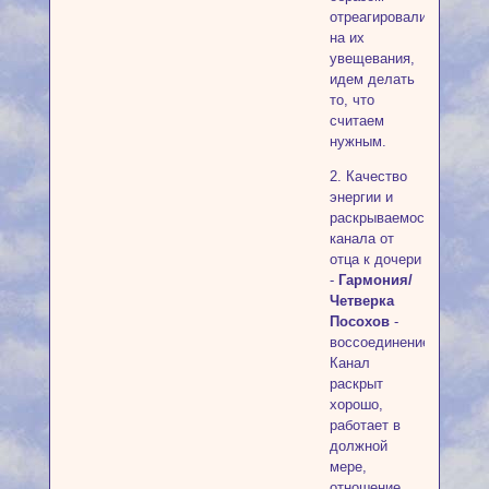
отреагировали
на их
увещевания,
идем делать
то, что
считаем
нужным.
2. Качество
энергии и
раскрываемость
канала от
отца к дочери
-
Гармония/
Четверка
Посохов
-
воссоединение.
Канал
раскрыт
хорошо,
работает в
должной
мере,
отношение