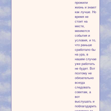
прожили
жизнь и знают
как лучше. Но
время не
стоит на
месте,
меняются
события и
условия, и то,
что раньше
сработало бы
на ура, в
нашем случае
уже работать
не будет. Вот
поэтому не
обязательно
всегда
следовать
советам, а
вот
выслушать и
поблагодарить
человека за