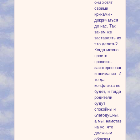
они хотят
своими
криками -
докричаться
до нас. Так
зачем же
заставлять их
это делать?
Когда можно
просто
проявить
заинтересованность
и внимание. И
тогда
конфликта не
будет, и тогда
родители
будут
спокойны и
благодушны,
а мы, намотав
на ус, что
должным
образом