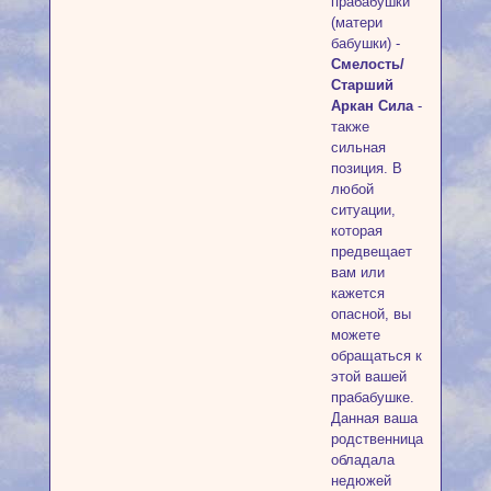
прабабушки
(матери
бабушки) -
Смелость/
Старший
Аркан Сила
-
также
сильная
позиция. В
любой
ситуации,
которая
предвещает
вам или
кажется
опасной, вы
можете
обращаться к
этой вашей
прабабушке.
Данная ваша
родственница
обладала
недюжей