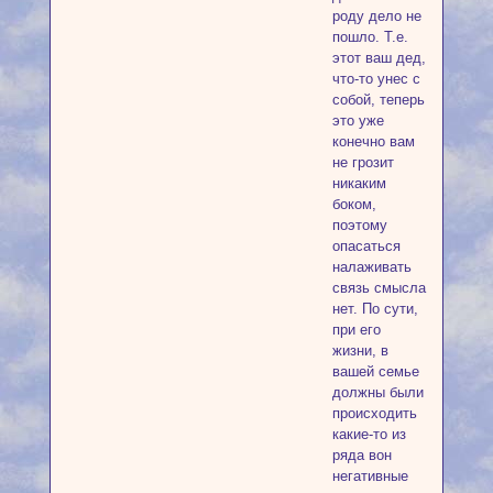
роду дело не
пошло. Т.е.
этот ваш дед,
что-то унес с
собой, теперь
это уже
конечно вам
не грозит
никаким
боком,
поэтому
опасаться
налаживать
связь смысла
нет. По сути,
при его
жизни, в
вашей семье
должны были
происходить
какие-то из
ряда вон
негативные