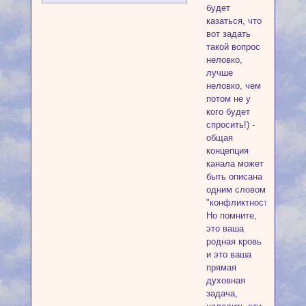
будет
казаться, что
вот задать
такой вопрос
неловко,
лучше
неловко, чем
потом не у
кого будет
спросить!) -
общая
концепция
канала может
быть описана
одним словом
"конфликтность".
Но помните,
это ваша
родная кровь
и это ваша
прямая
духовная
задача,