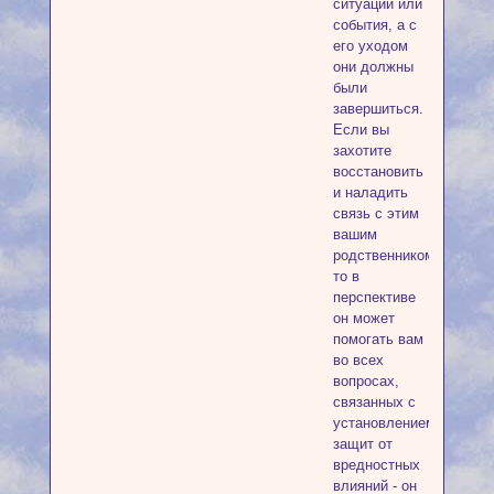
ситуации или
события, а с
его уходом
они должны
были
завершиться.
Если вы
захотите
восстановить
и наладить
связь с этим
вашим
родственником,
то в
перспективе
он может
помогать вам
во всех
вопросах,
связанных с
установлением
защит от
вредностных
влияний - он