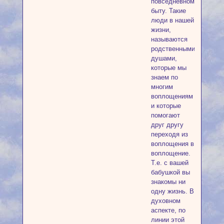
повседневном
быту. Такие
люди в нашей
жизни,
называются
родственными
душами,
которые мы
знаем по
многим
воплощениям
и которые
помогают
друг другу
переходя из
воплощения в
воплощение.
Т.е. с вашей
бабушкой вы
знакомы ни
одну жизнь. В
духовном
аспекте, по
линии этой