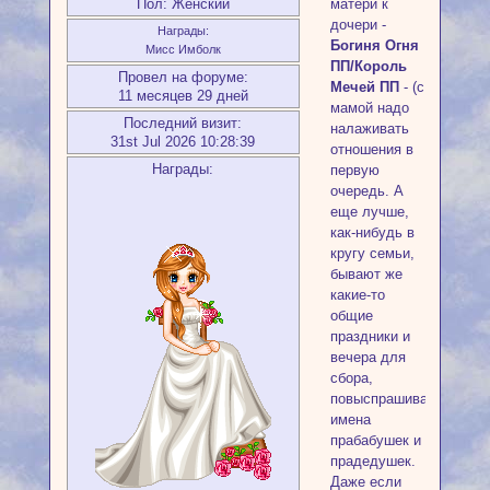
Пол:
Женский
матери к
дочери -
Награды:
Богиня Огня
Мисс Имболк
ПП/Король
Провел на форуме:
Мечей ПП
- (с
11 месяцев 29 дней
мамой надо
Последний визит:
налаживать
31st Jul 2026 10:28:39
отношения в
Награды:
первую
очередь. А
еще лучше,
как-нибудь в
кругу семьи,
бывают же
какие-то
общие
праздники и
вечера для
сбора,
повыспрашивать
имена
прабабушек и
прадедушек.
Даже если