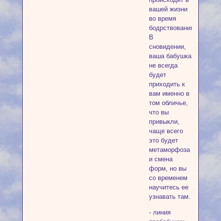
вашей жизни
во время
бодрствования.
В
сновидении,
ваша бабушка
не всегда
будет
приходить к
вам именно в
том обличье,
что вы
привыкли,
чаще всего
это будет
метаморфоза
и смена
форм, но вы
со временем
научитесь ее
узнавать там.
- линия