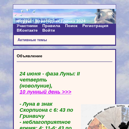
Форум
Новогодняя Ёлочка 2024
Участники
Правила
Поиск
Регистрация
ВКонтакте
Войти
Активные темы
Объявление
24 июня - фаза Луны: II
четверть
(новолуние),
10 лунный день >>>
- Луна в знак
Скорпиона с 6: 43 по
Гринвичу
- неблагоприятное
время: 4: 11-6: 43 по