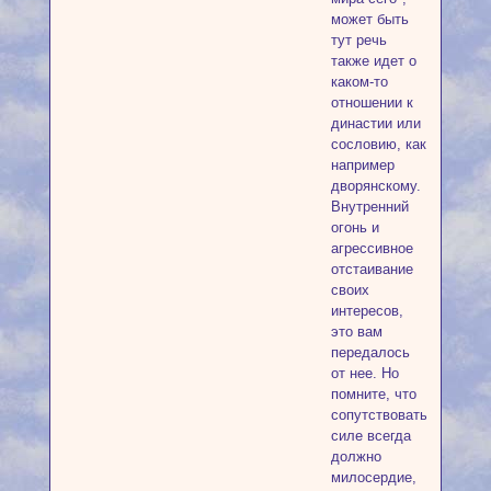
может быть
тут речь
также идет о
каком-то
отношении к
династии или
сословию, как
например
дворянскому.
Внутренний
огонь и
агрессивное
отстаивание
своих
интересов,
это вам
передалось
от нее. Но
помните, что
сопутствовать
силе всегда
должно
милосердие,