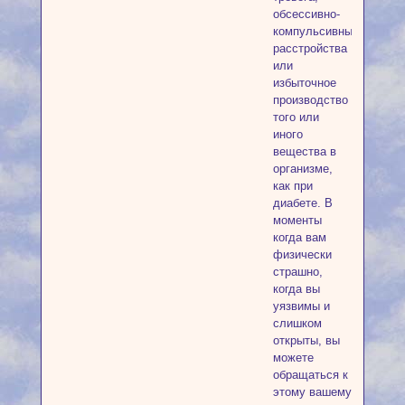
обсессивно-
компульсивные
расстройства
или
избыточное
производство
того или
иного
вещества в
организме,
как при
диабете. В
моменты
когда вам
физически
страшно,
когда вы
уязвимы и
слишком
открыты, вы
можете
обращаться к
этому вашему