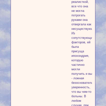
реалисткой,
все что она
не могла
потрогать
руками она
отвергала как
несуществующее.
Из
сопутствующих
факторов, ей
была
присуща
ипохондрия,
которую
частично
могли
получить и вы
- ложная
безосновательная
уверенность,
что вы чем-то
больны. В
любом
случае, при