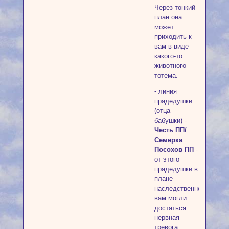
Через тонкий
план она
может
приходить к
вам в виде
какого-то
животного
тотема.
- линия
прадедушки
(отца
бабушки) -
Честь ПП/
Семерка
Посохов ПП
-
от этого
прадедушки в
плане
наследственности
вам могли
достаться
нервная
тревога,