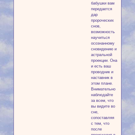
бабушки вам
передается
дар
пророческих
снов,
возможность
научиться
осознанному
сновидению и
астральной
проекции. Она
и есть ваш
проводник и
наставник в
этом плане.
Внимательно
наблюдайте
за всем, что
вы видите во
сне,
сопоставляя
с тем, что
после
происходит в