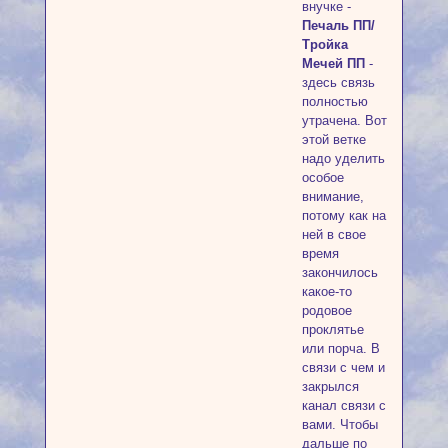
внучке -
Печаль ПП/
Тройка
Мечей ПП
-
здесь связь
полностью
утрачена. Вот
этой ветке
надо уделить
особое
внимание,
потому как на
ней в свое
время
закончилось
какое-то
родовое
проклятье
или порча. В
связи с чем и
закрылся
канал связи с
вами. Чтобы
дальше по