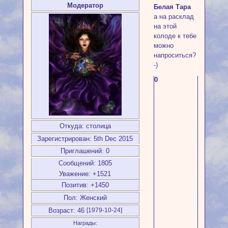
Модератор
Белая Тара
а на расклад
на этой
колоде к тебе
можно
напроситься?
-)
0
Откуда:
столица
Зарегистрирован
: 5th Dec 2015
Приглашений:
0
Сообщений:
1805
Уважение:
+1521
Позитив:
+1450
Пол:
Женский
Возраст:
46
[1979-10-24]
Награды: