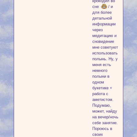
крокодил во
сне
/ и
для более
детальной
информации
через
медитацию и
сновидение
мне советуют
использовать
полынь. Ну, у
меня есть
немного
полыни в
одном
букетике +
работа с
аметистом.
Подумаю,
может, найду
на вечер/ночь
себе занятие.
Пороюсь в
своих