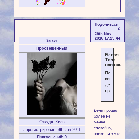
Поделиться
6
25th Nov
2016 17:29:44
Sarayu
Просвещенный
Белая
Тара
написал(а):
Посмотрим
как
день
пройдёт.
День прошёл
более не
Откуда:
Киев
менее
спокойно,
Зарегистрирован
: 9th Jan 2011
насколько это
Приглашений:
0