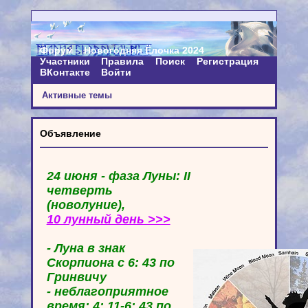
Форум
Новогодняя Ёлочка 2024
Участники
Правила
Поиск
Регистрация
ВКонтакте
Войти
Активные темы
Объявление
24 июня - фаза Луны: II
четверть
(новолуние),
10 лунный день >>>
- Луна в знак
Скорпиона с 6: 43 по
Гринвичу
- неблагоприятное
время: 4: 11-6: 43 по