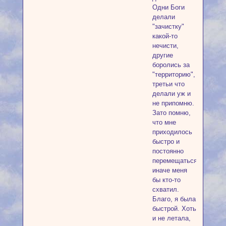
Одни Боги
делали
"зачистку"
какой-то
нечисти,
другие
боролись за
"территорию",
третьи что
делали уж и
не припомню.
Зато помню,
что мне
приходилось
быстро и
постоянно
перемещаться,
иначе меня
бы кто-то
схватил.
Благо, я была
быстрой. Хоть
и не летала,