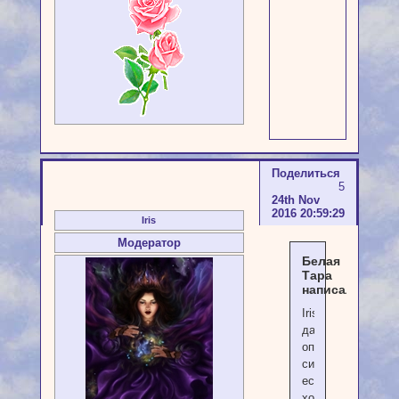
Поделиться
5
24th Nov
2016 20:59:29
Iris
Модератор
Белая
Тара
написал(а):
Iris,
да,
опиши
ситуацию,
если
хочешь