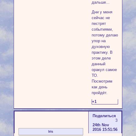
дальше...
Дни у меня
сейчас не
пестрят
событиями,
потому делаю
упор на
духовную
практику. В
этом деле
данный
оракул самое
ТО.
Посмотрим
как день
пройдёт.
+1
Поделиться
3
24th Nov
2016 15:51:56
Iris