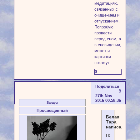
медитациях,
связанных с
очищением и
отпусканием.
Попробую
провести
перед сном, а
в сновидении,
может и
картинки
покажут.
0
Поделиться
8
27th Nov
2016 00:58:36
Sarayu
Просвещенный
Белая
Тара
написал(а):
ПОЛЫНЬ.