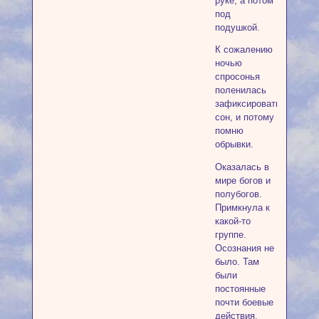
руке, а потом
под
подушкой.
К сожалению
ночью
спросонья
поленилась
зафиксировать
сон, и потому
помню
обрывки.
Оказалась в
мире богов и
полубогов.
Примкнула к
какой-то
группе.
Осознания не
было. Там
были
постоянные
почти боевые
действия.