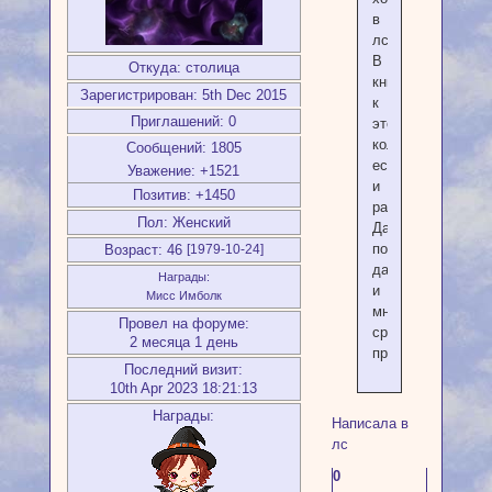
в
лс.
В
Откуда:
столица
книжке
Зарегистрирован
: 5th Dec 2015
к
Приглашений:
0
этой
колоде
Сообщений:
1805
есть
Уважение:
+1521
и
Позитив:
+1450
расклады.
Пол:
Женский
Давай
попробуем,
Возраст:
46
[1979-10-24]
да
Награды:
и
Мисс Имболк
мне
Провел на форуме:
сразу
2 месяца 1 день
практика.
Последний визит:
10th Apr 2023 18:21:13
Награды:
Написала в
лс
0