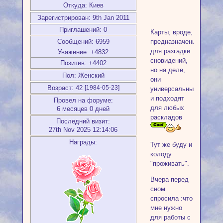
Откуда:
Киев
Зарегистрирован
: 9th Jan 2011
Приглашений:
0
Карты, вроде,
Сообщений:
6959
предназначены
для разгадки
Уважение:
+4832
сновидений,
Позитив:
+4402
но на деле,
Пол:
Женский
они
Возраст:
42
[1984-05-23]
универсальны
и подходят
Провел на форуме:
для любых
6 месяцев 0 дней
раскладов
Последний визит:
27th Nov 2025 12:14:06
Награды:
Тут же буду и
колоду
"проживать".
Вчера перед
сном
спросила :что
мне нужно
для работы с