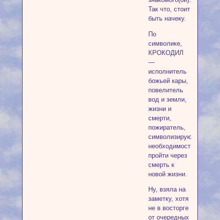
Так что, стоит
быть начеку.
По
символике,
КРОКОДИЛ
—
исполнитель
божьей кары,
повелитель
вод и земли,
жизни и
смерти,
пожиратель,
символизирующий
необходимость
пройти через
смерть к
новой жизни.
Ну, взяла на
заметку, хотя
не в восторге
от очередных