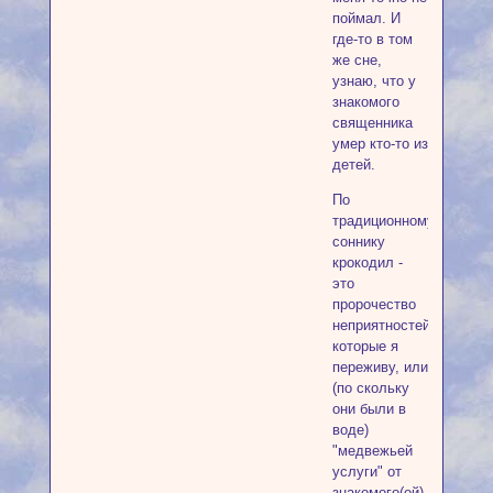
поймал. И
где-то в том
же сне,
узнаю, что у
знакомого
священника
умер кто-то из
детей.
По
традиционному
соннику
крокодил -
это
пророчество
неприятностей,
которые я
переживу, или
(по скольку
они были в
воде)
"медвежьей
услуги" от
знакомого(ой).