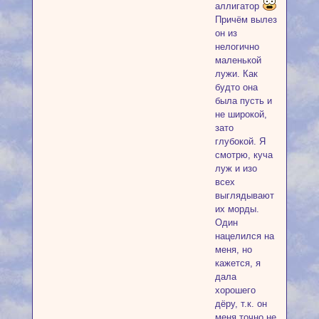
аллигатор
Причём вылез
он из
нелогично
маленькой
лужи. Как
будто она
была пусть и
не широкой,
зато
глубокой. Я
смотрю, куча
луж и изо
всех
выглядывают
их морды.
Один
нацелился на
меня, но
кажется, я
дала
хорошего
дёру, т.к. он
меня точно не