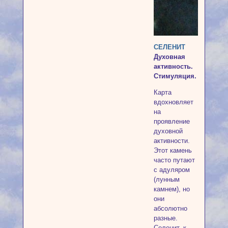
СЕЛЕНИТ
Духовная
активность.
Стимуляция.
Карта
вдохновляет
на
проявление
духовной
активности.
Этот камень
часто путают
с адуляром
(лунным
камнем), но
они
абсолютно
разные.
Селенит, к