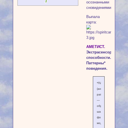
осознанными
сновидениями?
Выпала
карта:
АМЕТИСТ.
Экстрасенсорные
способности.
Паттерны*
поведения.
*Па́ттерн
(англ.
pattern
—
образец,
шаблон;
форма,
модель;