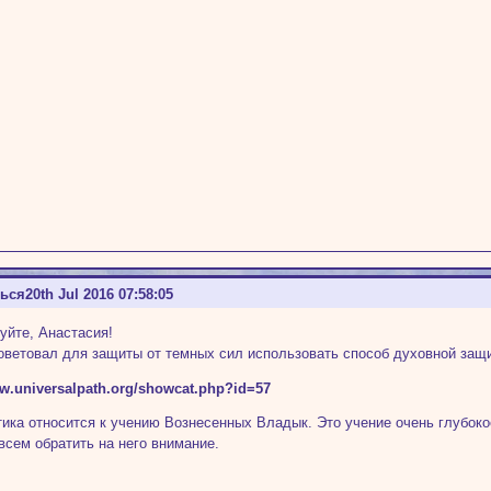
ться
20th Jul 2016 07:58:05
уйте, Анастасия!
оветовал для защиты от темных сил использовать способ духовной защ
ww.universalpath.org/showcat.php?id=57
тика относится к учению Вознесенных Владык. Это учение очень глубок
всем обратить на него внимание.