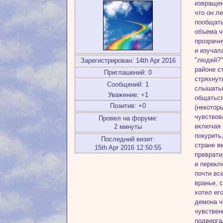
извращен
что он л
пообщать
объема ч
прозрачн
и изучал
"людей?"
Зарегистрирован
: 14th Apr 2016
районе с
Приглашений:
0
стряхнут
Сообщений:
1
слышатьс
Уважение:
+1
общаться
Позитив:
+0
(некотор
чувствов
Провел на форуме:
включая 
2 минуты
покурить,
Последний визит:
стране в
15th Apr 2016 12:50:55
преврати
и перекл
почти вс
вранье, 
хотел ег
демона ч
чувствен
подверга