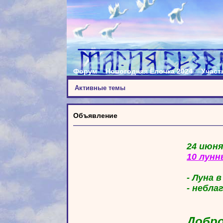
Форум
Новогодняя Ёлочка 2024
Участ
Активные темы
Объявление
24 июня
10 лунн
- Луна 
- небла
Добро