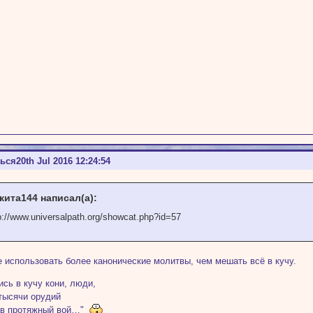
ться
20th Jul 2016 12:24:54
кита144 написал(а):
p://www.universalpath.org/showcat.php?id=57
 использовать более канонические молитвы, чем мешать всё в кучу.
сь в кучу кони, люди,
тысячи орудий
 в протяжный вой…"