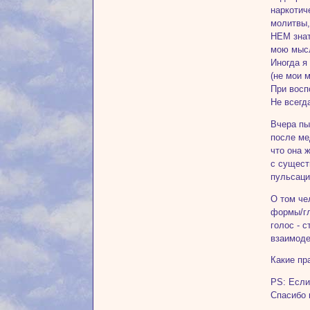
наркотич
молитвы,
НЕМ знат
мою мысл
Иногда я
(не мои 
При восп
Не всегд
Вчера пы
после ме
что она 
с сущест
пульсаци
О том че
формы/гл
голос - 
взаимоде
Какие пр
PS: Если
Спасибо 