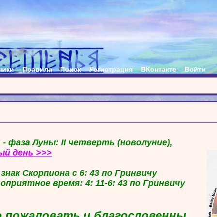
ники
Правила
Поиск
Регистрация
ВКонтакте
Войти
 - фаза Луны: II четверть (новолуние),
ый день >>>
в знак Скорпиона с 6: 43 по Гринвичу
гоприятное время: 4: 11-6: 43 по Гринвичу
 пожаловать и благословенны