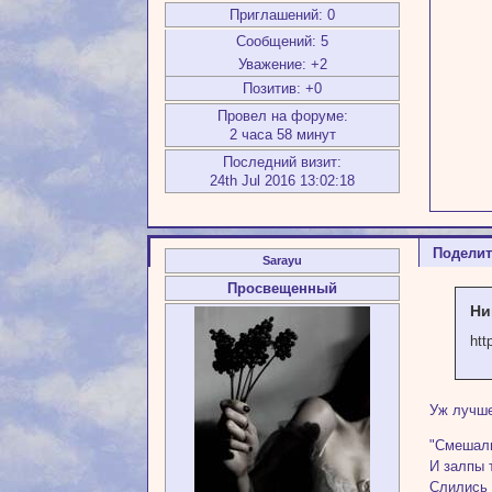
Приглашений:
0
Сообщений:
5
Уважение:
+2
Позитив:
+0
Провел на форуме:
2 часа 58 минут
Последний визит:
24th Jul 2016 13:02:18
Подели
Sarayu
Просвещенный
Ни
htt
Уж лучше
"Смешали
И залпы 
Слились