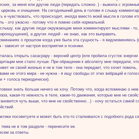
еских, за меня ели другие люди (передать сложно..) - выжила с огромн
 церковь и очищения. На сегодняшний день в голове я слышу комментари
ь и чувствовать, что происходит, иногда вместо моей мысли в голове кт
ь - это ужасно - потому что я помню себя нормальной.
 слышу, как другие люди окружающие меня комментируют мыслями - то, 
мироощущения), а других людей - не знаю, как это выправить.
оминаниях о прошлом когда уже была эта сущность - я видоизменяюсь (ф
а - зависит от настроя восприятия и психики.
талась открыть сахасрару - верхний центр (еле пробила сгусток энергии в
дитации мне стало лучше. При обращении к абсолюту мне передали, что
живет не своей жизнью и не в том теле - она передает, что хочет помочь
вами не этого мира - не нужна - я ищу свободы от этих вибраций и голос
и + голоса периодически).
ловеке знать больше ничего не хочу. Потому что, когда вспоминаю о нем
аза, какая-то нежность в теле, какие-то движения, которые мне не свой
становится чуть выше, что мне не свойственно...) - хочу остаться самой с
йствий.
актики посоветуете и может быть кто-то сталкивался с подобного рода с
 тема не в том разделе - перенесите ее.
всем за ответы.