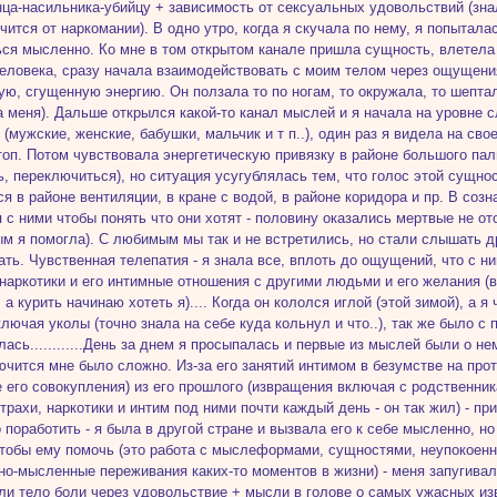
ца-насильника-убийцу + зависимость от сексуальных удовольствий (знала
ечится от наркомании). В одно утро, когда я скучала по нему, я попытала
ся мысленно. Ко мне в том открытом канале пришла сущность, влетела с
еловека, сразу начала взаимодействовать с моим телом через ощущения
ую, сгущенную энергию. Он ползала то по ногам, то окружала, то шепта
а меня). Дальше открылся какой-то канал мыслей и я начала на уровн
 (мужские, женские, бабушки, мальчик и т п..), один раз я видела на св
топ. Потом чувствовала энергетическую привязку в районе большого пал
ь, переключиться), но ситуация усугублялась тем, что голос этой сущно
я в районе вентиляции, в кране с водой, в районе коридора и пр. В созн
 с ними чтобы понять что они хотят - половину оказались мертвые не о
ым я помогла). С любимым мы так и не встретились, но стали слышать д
ать. Чувственная телепатия - я знала все, вплоть до ощущений, что с ним
наркотики и его интимные отношения с другими людьми и его желания (в
 а курить начинаю хотеть я).... Когда он кололся иглой (этой зимой), а 
ключая уколы (точно знала на себе куда кольнул и что..), так же было с
лась............День за днем я просыпалась и первые из мыслей были о н
ючится мне было сложно. Из-за его занятий интимом в безумстве на пр
е его совокупления) из его прошлого (извращения включая с родственник
страхи, наркотики и интим под ними почти каждый день - он так жил) - п
о поработить - я была в другой стране и вызвала его к себе мысленно, н
тобы ему помочь (это работа с мыслеформами, сущностями, неупокоен
но-мысленные переживания каких-то моментов в жизни) - меня запугивал
ли тело боли через удовольствие + мысли в голове о самых ужасных из