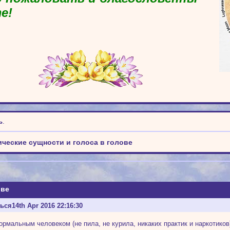
е!
ь
.
ические сущности и голоса в голове
ове
ться
14th Apr 2016 22:16:30
ормальным человеком (не пила, не курила, никаких практик и наркотико