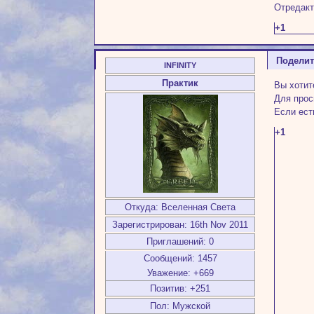
Отредакти
+1
Подели
INFINITY
Практик
Вы хотит
Для прос
Если ест
+1
Откуда:
Вселенная Света
Зарегистрирован
: 16th Nov 2011
Приглашений:
0
Сообщений:
1457
Уважение:
+669
Позитив:
+251
Пол:
Мужской