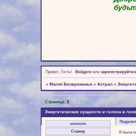
будьт
Привет, Гость!
Войдите
или
зарегистрируйтес
»
Магия Безвременья
»
Астрал
»
Энергет
Страница:
1
Энергетические сущности и голоса в гол
Подели
anastasiia
Стажер
Я была н