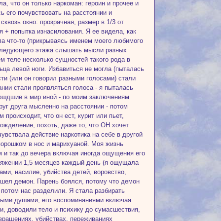
, что он только наркоман: героин и прочее и
сь его почувствовать на расстоянии и
квозь окно: прозрачная, размер в 1/3 от
 + попытка изнасилования. Я ее видела, как
ла что-то (прикрываясь именем моего любимого
е следующего этажа слышать мысли разных
оем теле несколько сущностей такого рода в
ьца левой ноги. Избавиться не могла (пыталась
сти (или он говорил разными голосами) стали
ании стали проявляться голоса - я пыталась
тошдшие в мир иной - по моим заключениям
руг друга мысленно на расстоянии - потом
 происходит, что он ест, курит или пьет,
ожделение, похоть, даже то, что ОН хочет
я чувствала действие наркотика на себе в другой
 порошком в нос и марихуаной. Моя жизнь
ем и так до вечера включая иногда ощущения его
отяжении 1,5 месяцев каждый день (я ощущала
ами, насилие, убийства детей, воровство,
ришел демон. Парень боялся, потому что демон
о потом нас разделили. Я стала разбирать
ными душами, его воспоминаниями включая
и, доводили тело и психику до сумасшествия,
вращениях, убийствах, переживаниях