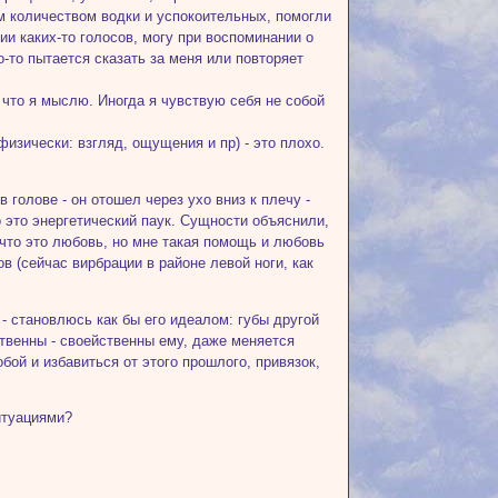
ым количеством водки и успокоительных, помогли
и каких-то голосов, могу при воспоминании о
о-то пытается сказать за меня или повторяет
что я мыслю. Иногда я чувствую себя не собой
изически: взгляд, ощущения и пр) - это плохо.
 голове - он отошел через ухо вниз к плечу -
 это энергетический паук. Сущности объяснили,
, что это любовь, но мне такая помощь и любовь
ов (сейчас вирбрации в районе левой ноги, как
 - становлюсь как бы его идеалом: губы другой
ственны - своейственны ему, даже меняется
обой и избавиться от этого прошлого, привязок,
итуациями?