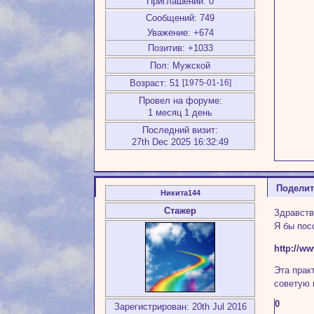
Приглашений:
0
Сообщений:
749
Уважение:
+674
Позитив:
+1033
Пол:
Мужской
Возраст:
51
[1975-01-16]
Провел на форуме:
1 месяц 1 день
Последний визит:
27th Dec 2025 16:32:49
Подели
Никита144
Стажер
Здравств
Я бы пос
http://w
Эта прак
советую 
0
Зарегистрирован
: 20th Jul 2016