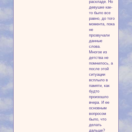
раскладе. Но
девушке как-
то было все
равно, до того
момента, пока
не
прозвучали
данные
слова.
Многое из
детства не
помнилось, а
после этой
ситуации
всплыло в
памяти, как
будто
произошло
вчера. И ее
основным
вопросом
было, что
делать
дальше?