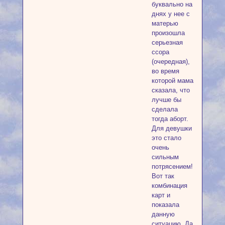
буквально на
днях у нее с
матерью
произошла
серьезная
ссора
(очередная),
во время
которой мама
сказала, что
лучше бы
сделала
тогда аборт.
Для девушки
это стало
очень
сильным
потрясением!
Вот так
комбинация
карт и
показала
данную
ситуацию. Да,