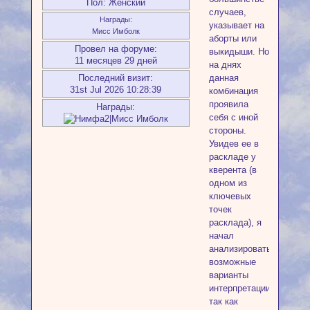
Пол:
Женский
случаев,
Награды:
указывает на
Мисс Имболк
аборты или
Провел на форуме:
выкидыши. Но
11 месяцев 29 дней
на днях
Последний визит:
данная
31st Jul 2026 10:28:39
комбинация
проявила
Награды:
себя с иной
стороны.
Увидев ее в
раскладе у
кверента (в
одном из
ключевых
точек
расклада), я
начал
анализировать
возможные
варианты
интерпретации,
так как