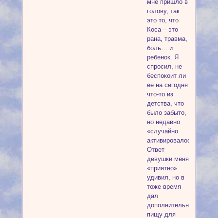
мне пришло в
голову, так
это то, что
Коса – это
рана, травма,
боль… и
ребенок. Я
спросил, не
беспокоит ли
ее на сегодня
что-то из
детства, что
было забыто,
но недавно
«случайно
активировалось»?
Ответ
девушки меня
«приятно»
удивил, но в
тоже время
дал
дополнительную
пищу для