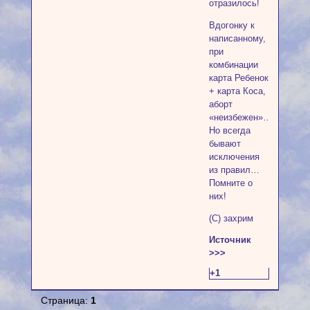
отразилось!
Вдогонку к
написанному,
при
комбинации
карта Ребенок
+ карта Коса,
аборт
«неизбежен»…
Но всегда
бывают
исключения
из правил…
Помните о
них!
(C) захрим
Источник
>>>
+1
Страница:
1