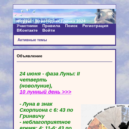
Форум
Новогодняя Ёлочка 2024
Участники
Правила
Поиск
Регистрация
ВКонтакте
Войти
Активные темы
Объявление
24 июня - фаза Луны: II
четверть
(новолуние),
10 лунный день >>>
- Луна в знак
Скорпиона с 6: 43 по
Гринвичу
- неблагоприятное
время: 4: 11-6: 43 по