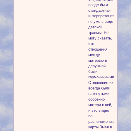
вроде бы и
стандартная
интерпретация,
но уже в виде
детской
травмы. Не
могу сказать,
что
отношения
между
матерью и
девушкой
были
гармоничными.
Отношения их
всегда были
натянутыми,
особенно
матери к ней,
и это видно
по
расположению
карты Змея в