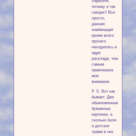
спросите,
почему я так
говорю? Все
просто,
данная
комбинация
кроме всего
прочего
находилась в
ядре
раскладе, тем
самым
привлекала
мое
внимание.
P. S. Вот как
бывает. Две
обыкновенные
бумажные
картинки, а
сколько боли
и детских
травм в них