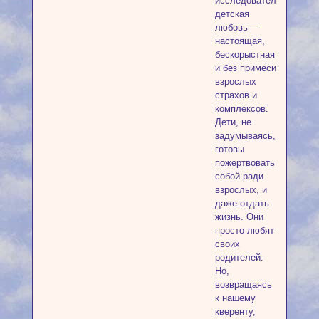
исследователи,
детская
любовь —
настоящая,
бескорыстная
и без примеси
взрослых
страхов и
комплексов.
Дети, не
задумываясь,
готовы
пожертвовать
собой ради
взрослых, и
даже отдать
жизнь. Они
просто любят
своих
родителей.
Но,
возвращаясь
к нашему
кверенту,