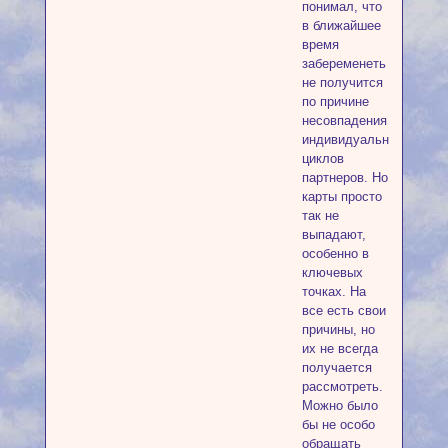
понимал, что
в ближайшее
время
забеременеть
не получится
по причине
несовпадения
индивидуальных
циклов
партнеров. Но
карты просто
так не
выпадают,
особенно в
ключевых
точках. На
все есть свои
причины, но
их не всегда
получается
рассмотреть.
Можно было
бы не особо
обращать