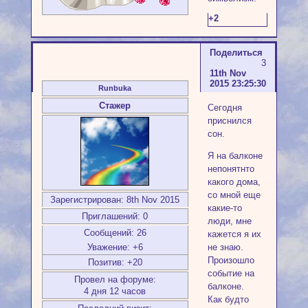
+2
Поделиться
3
11th Nov
2015 23:25:30
Runbuka
Стажер
Сегодня
приснился
сон.
Я на балконе
непонятнто
какого дома,
со мной еще
Зарегистрирован
: 8th Nov 2015
какие-то
Приглашений:
0
люди, мне
Сообщений:
26
кажется я их
не знаю.
Уважение:
+6
Произошло
Позитив:
+20
событие на
Провел на форуме:
балконе.
4 дня 12 часов
Как будто