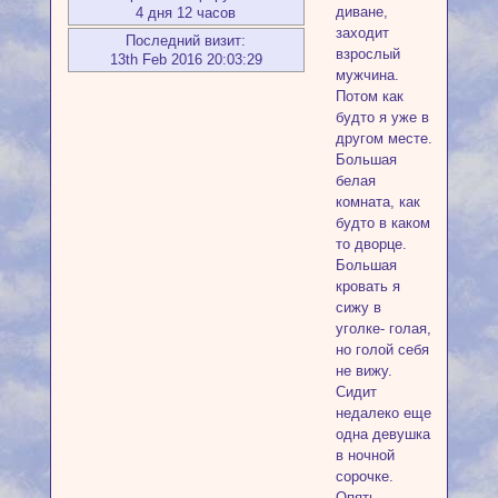
диване,
4 дня 12 часов
заходит
Последний визит:
взрослый
13th Feb 2016 20:03:29
мужчина.
Потом как
будто я уже в
другом месте.
Большая
белая
комната, как
будто в каком
то дворце.
Большая
кровать я
сижу в
уголке- голая,
но голой себя
не вижу.
Сидит
недалеко еще
одна девушка
в ночной
сорочке.
Опять