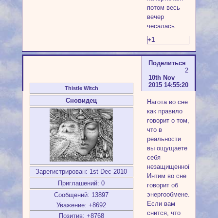
потом весь
вечер
чесалась.
+1
Поделиться
2
10th Nov
2015 14:55:20
Thistle Witch
Сновидец
Нагота во сне
как правило
говорит о том,
что в
реальности
вы ощущаете
себя
незащищенной.
Зарегистрирован
: 1st Dec 2010
Интим во сне
Приглашений:
0
говорит об
энергообмене.
Сообщений:
13897
Если вам
Уважение:
+8692
снится, что
Позитив:
+8768