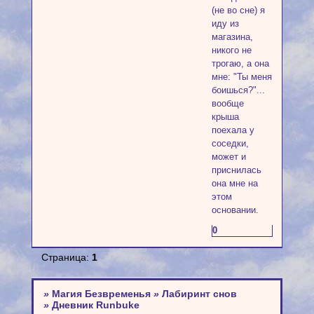
(не во сне) я
иду из
магазина,
никого не
трогаю, а она
мне: "Ты меня
боишься?"...
вообще
крыша
поехала у
соседки,
может и
приснилась
она мне на
этом
основании.
0
Страница:
1
»
Магия Безвременья
»
Лабиринт снов
»
Дневник Runbuke