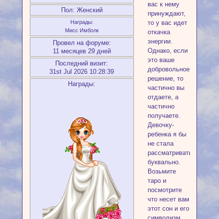
вас к нему
Пол:
Женский
принуждают,
то у вас идет
Награды:
Мисс Имболк
откачка
энергии.
Провел на форуме:
Однако, если
11 месяцев 29 дней
это ваше
Последний визит:
добровольное
31st Jul 2026 10:28:39
решение, то
Награды:
частично вы
отдаете, а
частично
получаете.
Девочку-
ребенка я бы
не стала
рассматривать
буквально.
Возьмите
таро и
посмотрите
что несет вам
этот сон и его
символизм.