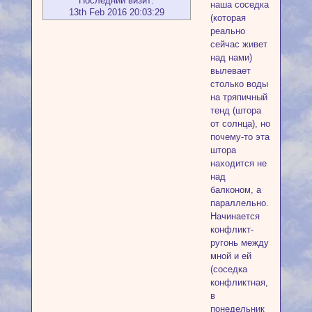
Последний визит:
наша соседка
13th Feb 2016 20:03:29
(которая
реально
сейчас живет
над нами)
вылевает
столько воды
на тряпичный
тенд (штора
от солнца), но
почему-то эта
штора
находится не
над
балконом, а
параллельно.
Начинается
конфликт-
ругонь между
мной и ей
(соседка
конфликтная,
в
понедельник