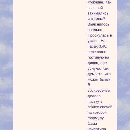
мужчине. Как
вы с ней
занимались
интимом?
Выяснилось
анально.
Проснулась в
ужасе. На
часах 3.40,
перешла в
гостиную на
диван, еле
уснула. Как
думаете, что
может быть?
В
воскресенье
делала
чистку в
офисе свечой
на которой
формулу
Сэма
начертила...