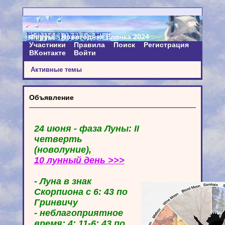
Форум
Новогодняя Ёлочка 2024
Участники
Правила
Поиск
Регистрация
ВКонтакте
Войти
Активные темы
Объявление
24 июня - фаза Луны: II
четверть
(новолуние),
10 лунный день >>>
- Луна в знак
Скорпиона с 6: 43 по
Гринвичу
- неблагоприятное
время: 4: 11-6: 43 по