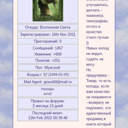
улучшилось,
дескать -
поменяла
типографию,
оттого и
Откуда:
Вселенная Света
качество
Зарегистрирован
: 16th Nov 2011
стало лучше
Приглашений:
0
))
Новых колод
Сообщений:
1457
не видал,
Уважение:
+669
судить не
Позитив:
+251
могу.
Пол:
Мужской
Но
Возраст:
57
[1969-02-05]
предупрежу -
Товар, то есть
Mail Agent:
grave69@mail.ru
колода, если
Награды:
вам качество
tarot2
не понравится
Провел на форуме:
- возврату не
2 месяца 13 дней
подлежит, это
Последний визит:
единственный
12th Feb 2022 08:39:46
продавец в
инете который