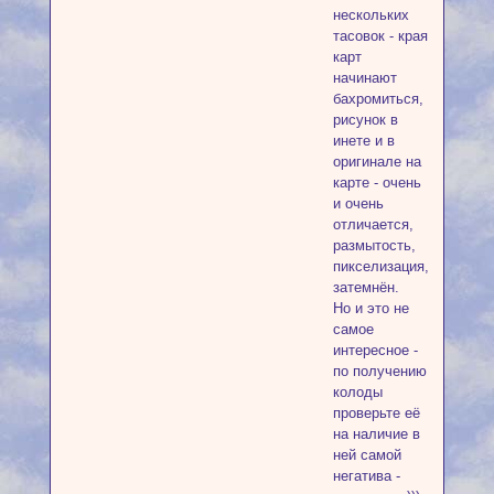
нескольких
тасовок - края
карт
начинают
бахромиться,
рисунок в
инете и в
оригинале на
карте - очень
и очень
отличается,
размытость,
пикселизация,
затемнён.
Но и это не
самое
интересное -
по получению
колоды
проверьте её
на наличие в
ней самой
негатива -