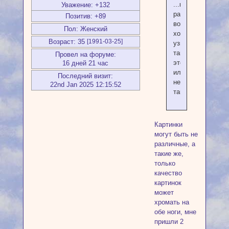
...картинки
Уважение:
+132
различные
Позитив:
+89
вот
Пол:
Женский
хочу
Возраст:
35
[1991-03-25]
узнать
так
Провел на форуме:
это
16 дней 21 час
ил
Последний визит:
не
22nd Jan 2025 12:15:52
так
Картинки
могут быть не
различные, а
такие же,
только
качество
картинок
может
хромать на
обе ноги, мне
пришли 2