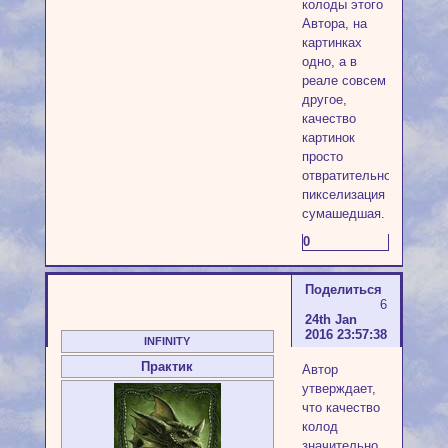
колоды этого
Автора, на
картинках
одно, а в
реале совсем
другое,
качество
картинок
просто
отвратительное,
пикселизация
сумашедшая.
0
Поделиться
6
24th Jan
2016 23:57:38
INFINITY
Практик
Автор
утверждает,
что качество
колод
значительно