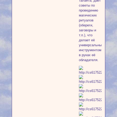
таланта, даёт
советы по
проведению
магических
ритуалов
(обереги,
заговоры и
т.п.), что
делает её
универсальным
инструментом
в руках её
обладателя.