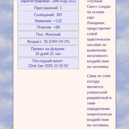
Зарегистрирован
: 28th Aug 2012
«Лунный
Свет» создан
Приглашений:
1
на основе
Сообщений:
397
карт
Уважение:
+132
Ленорман,
Позитив:
+89
представляет
собой
Пол:
Женский
практическое
Возраст:
35
[1991-03-25]
пособие по
Провел на форуме:
выявлению
16 дней 21 час
негативного
Последний визит:
воздействия
22nd Jan 2025 12:15:52
на человека.
Сама по себе
колода
является
уникальной
разработкой в
теме
определения
энергетического
воздействия
на человека.