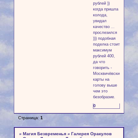
рублей ))
когда пришла
колода,
увидал
качество ...
прослезился
))) подобная
поделка стоит
максимум
рублей 400,
да что
говорить -
Москвичёвские
карты на
голову выше
чем это
безобразие.
0
Страница:
1
»
Магия Безвременья
»
Галерея Оракулов