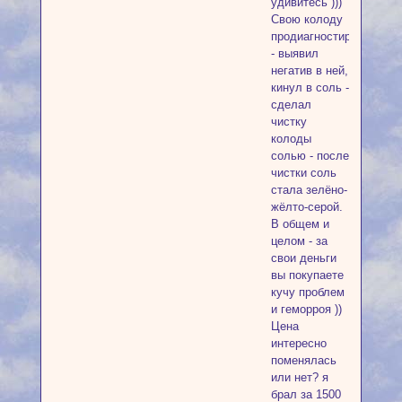
удивитесь )))
Свою колоду
продиагностировал
- выявил
негатив в ней,
кинул в соль -
сделал
чистку
колоды
солью - после
чистки соль
стала зелёно-
жёлто-серой.
В общем и
целом - за
свои деньги
вы покупаете
кучу проблем
и геморроя ))
Цена
интересно
поменялась
или нет? я
брал за 1500