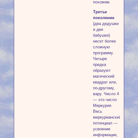
похожим.
Третъе
поколение
(два дедушки
и две
бабушки)
несет более
сложную
программу.
Четыре
предка
образуют
магический
квадрат или,
по-другому,
вару. Число 4
— это число
Меркурия.
Весь
меркурианский
потенциал —
усвоение
информации,