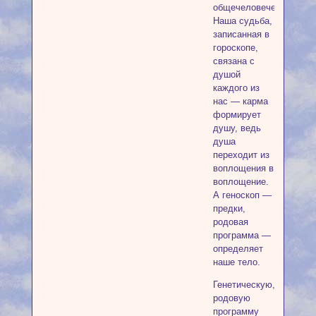
общечеловеческое.
Наша судьба,
записанная в
гороскопе,
связана с
душой
каждого из
нас — карма
формирует
душу, ведь
душа
переходит из
воплощения в
воплощение.
А геноскоп —
предки,
родовая
программа —
определяет
наше тело.
Генетическую,
родовую
программу