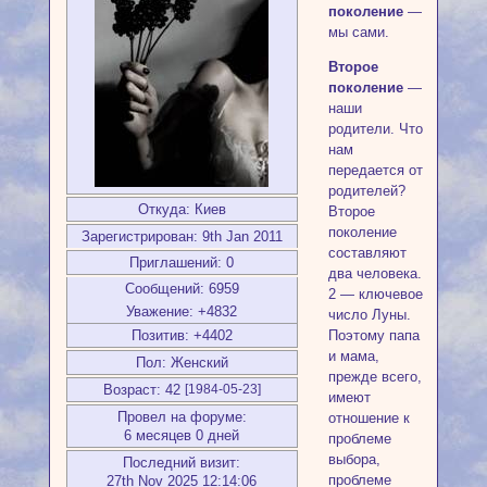
поколение
—
мы сами.
Второе
поколение
—
наши
родители. Что
нам
передается от
родителей?
Откуда:
Киев
Второе
поколение
Зарегистрирован
: 9th Jan 2011
составляют
Приглашений:
0
два человека.
Сообщений:
6959
2 — ключевое
Уважение:
+4832
число Луны.
Поэтому папа
Позитив:
+4402
и мама,
Пол:
Женский
прежде всего,
Возраст:
42
[1984-05-23]
имеют
Провел на форуме:
отношение к
6 месяцев 0 дней
проблеме
выбора,
Последний визит:
проблеме
27th Nov 2025 12:14:06