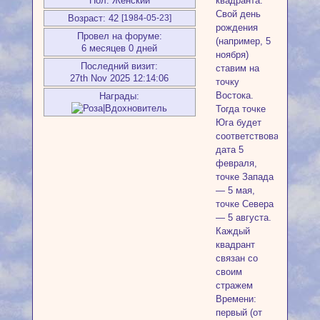
квадранта.
Пол:
Женский
Свой день
Возраст:
42
[1984-05-23]
рождения
Провел на форуме:
(например, 5
6 месяцев 0 дней
ноября)
Последний визит:
ставим на
27th Nov 2025 12:14:06
точку
Востока.
Награды:
Тогда точке
Юга будет
соответствовать
дата 5
февраля,
точке Запада
— 5 мая,
точке Севера
— 5 августа.
Каждый
квадрант
связан со
своим
стражем
Времени:
первый (от