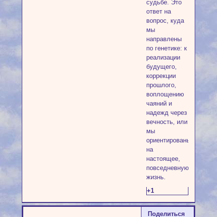
судьбе. Это
ответ на
вопрос, куда
мы
направлены
по генетике: к
реализации
будущего,
коррекции
прошлого,
воплощению
чаяний и
надежд через
вечность, или
мы
ориентированы
на
настоящее,
повседневную
жизнь.
+1
Поделиться