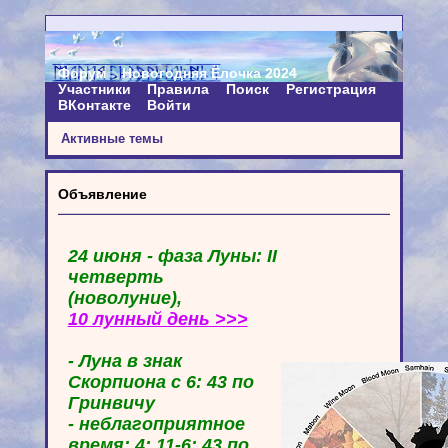
Форум
Новогодняя Ёлочка 2024
Участники
Правила
Поиск
Регистрация
ВКонтакте
Войти
Активные темы
Объявление
24 июня - фаза Луны: II
четверть
(новолуние),
10 лунный день >>>
- Луна в знак
Скорпиона с 6: 43 по
Гринвичу
- неблагоприятное
время: 4: 11-6: 43 по