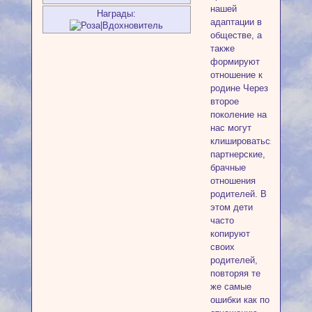
нашей
Награды:
адаптации в
обществе, а
также
формируют
отношение к
родине Через
второе
поколение на
нас могут
клишироваться
партнерские,
брачные
отношения
родителей. В
этом дети
часто
копируют
своих
родителей,
повторяя те
же самые
ошибки как по