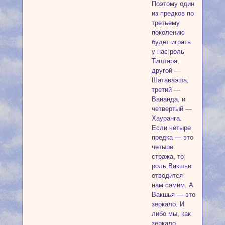
Поэтому один
из предков по
третьему
поколению
будет играть
у нас роль
Тиштара,
другой —
Шатаваэша,
третий —
Вананда, и
четвертый —
Хауранга.
Если четыре
предка — это
четыре
стража, то
роль Вакшьи
отводится
нам самим. А
Вакшья — это
зеркало. И
либо мы, как
зеркало,