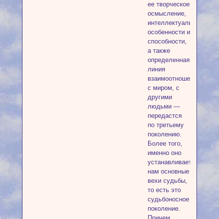
ее творческое
осмысление,
интеллектуальные
особенности и
способности,
а также
определенная
линия
взаимоотношения
с миром, с
другими
людьми —
передастся
по третьему
поколению.
Более того,
именно оно
устанавливает
нам основные
вехи судьбы,
то есть это
судьбоносное
поколение.
Причем