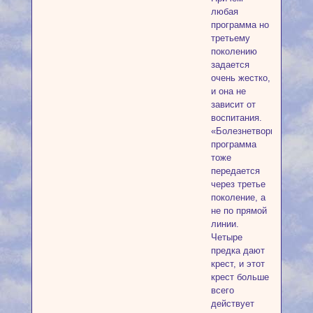
любая
программа но
третьему
поколению
задается
очень жестко,
и она не
зависит от
воспитания.
«Болезнетворная»
программа
тоже
передается
через третье
поколение, а
не по прямой
линии.
Четыре
предка дают
крест, и этот
крест больше
всего
действует