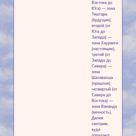
Востока до
Юга) — зона
Тиштара
(будущее),
второй (от
Юга до
Запада) —
зона Хауранги
(настоящее),
третий (от
Запада до
Севера) —
зона
Шатаваэша
(прошлое),
четвертый (от
Севера до
Востока) —
зона Вананда
(вечность).
Далее
смотрим,
куда
попадают