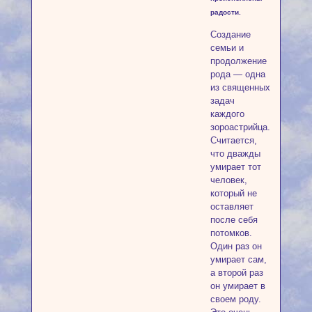
радости.
Создание
семьи и
продолжение
рода — одна
из священных
задач
каждого
зороастрийца.
Считается,
что дважды
умирает тот
человек,
который не
оставляет
после себя
потомков.
Один раз он
умирает сам,
а второй раз
он умирает в
своем роду.