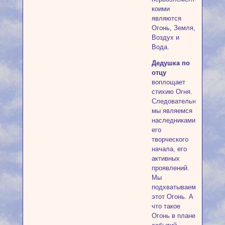
коими
являются
Огонь, Земля,
Воздух и
Вода.
Дедушка по
отцу
воплощает
стихию Огня.
Следовательно,
мы являемся
наследниками
его
творческого
начала, его
активных
проявлений.
Мы
подхватываем
этот Огонь. А
что такое
Огонь в плане