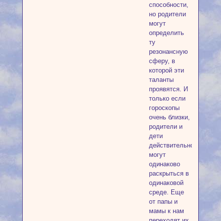
способности,
но родители
могут
определить
ту
резонансную
сферу, в
которой эти
таланты
проявятся. И
только если
гороскопы
очень близки,
родители и
дети
действительно
могут
одинаково
раскрыться в
одинаковой
среде. Еще
от папы и
мамы к нам
переходят их