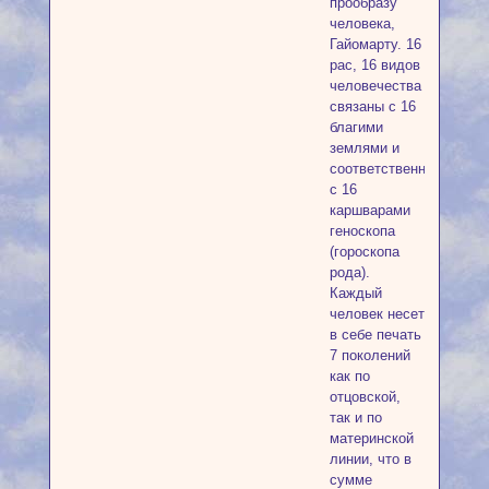
прообразу
человека,
Гайомарту. 16
рас, 16 видов
человечества
связаны с 16
благими
землями и
соответственно
с 16
каршварами
геноскопа
(гороскопа
рода).
Каждый
человек несет
в себе печать
7 поколений
как по
отцовской,
так и по
материнской
линии, что в
сумме