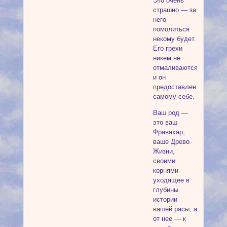
Это очень
страшно — за
него
помолиться
некому будет.
Его грехи
никем не
отмаливаются,
и он
предоставлен
самому себе.
Ваш род —
это ваш
Фравахар,
ваше Древо
Жизни,
своими
корнями
уходящее в
глубины
истории
вашей расы, а
от нее — к