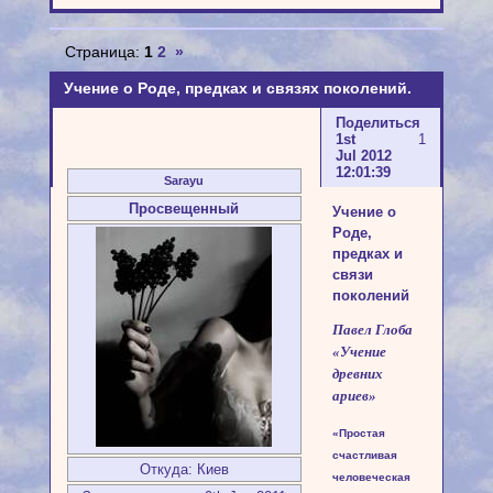
Страница:
1
2
»
Учение о Роде, предках и связях поколений.
Поделиться
1st
1
Jul 2012
12:01:39
Sarayu
Просвещенный
Учение о
Роде,
предках и
связи
поколений
Павел Глоба
«Учение
древних
ариев»
«Простая
счастливая
Откуда:
Киев
человеческая