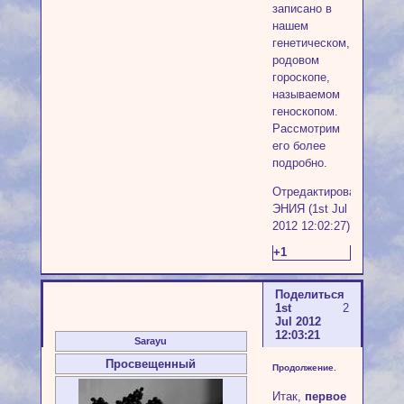
записано в
нашем
генетическом,
родовом
гороскопе,
называемом
геноскопом.
Рассмотрим
его более
подробно.
Отредактировано
ЭНИЯ (1st Jul
2012 12:02:27)
+1
Поделиться
1st
2
Jul 2012
12:03:21
Sarayu
Просвещенный
Продолжение.
Итак,
первое