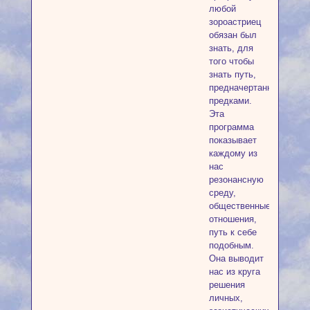
любой
зороастриец
обязан был
знать, для
того чтобы
знать путь,
предначертанный
предками.
Эта
программа
показывает
каждому из
нас
резонансную
среду,
общественные
отношения,
путь к себе
подобным.
Она выводит
нас из круга
решения
личных,