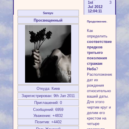
1st
3
Jul 2012
12:04:11
Sarayu
Просвещенный
Продолжение.
Как
определить
соответствие
предков
третьего
поколения
стражам
Неба
?
Расположением
дат их
рождения
Откуда:
Киев
относительно
Зарегистрирован
: 9th Jan 2011
вашей даты.
Для этого
Приглашений:
0
чертим круг и
Сообщений:
6959
делим его
Уважение:
+4832
крестом на
Позитив:
+4402
четыре