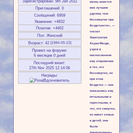
Зарегистрирован
: 9th Jan 2011
жизнь кажется
Приглашений:
0
мне лучшим
уделом, чем
Сообщений:
6959
бессмертие при
Уважение:
+4832
бездетности», —
Позитив:
+4402
сказал
Пол:
Женский
Заратуштра
Возраст:
42
[1984-05-23]
Ахура-Мазде,
узрев в
Провел на форуме:
6 месяцев 0 дней
ниспосланном
ему откровении
Последний визит:
и тех, кто
27th Nov 2025 12:14:06
бессмертен, но
Награды:
при этом
бездетен — они
показались ему
печальными и
горестными, и
тех, кто смертен,
но имеет семью
и детей, они
были
преисполнены