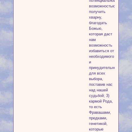
потенциальной
возможностью
получить
хварну,
благодать
Божью,
которая даст
нам
возможность
избавиться от
необходимого
и
принудительного
для всех
выбора,
поставив нас
над нашей
судьбой; 3)
кармой Рода,
то есть
Фравашами,
предками,
генетикой,
которые