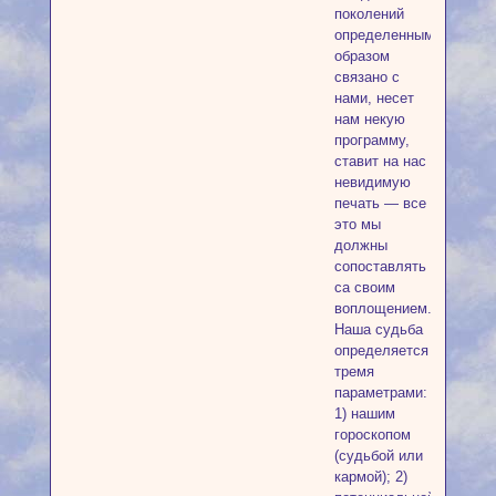
поколений
определенным
образом
связано с
нами, несет
нам некую
программу,
ставит на нас
невидимую
печать — все
это мы
должны
сопоставлять
са своим
воплощением.
Наша судьба
определяется
тремя
параметрами:
1) нашим
гороскопом
(судьбой или
кармой); 2)