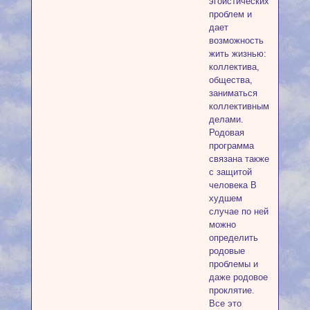
эгоистических
проблем и
дает
возможность
жить жизнью:
коллектива,
общества,
заниматься
коллективными
делами.
Родовая
программа
связана также
с защитой
человека В
худшем
случае по ней
можно
определить
родовые
проблемы и
даже родовое
проклятие.
Все это