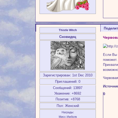
Подели
Thistle Witch
Сновидец
Червова
Если Вы 
поможет.
Прихвати
возможно
Зарегистрирован
: 1st Dec 2010
Червовая
Приглашений:
0
Источни
Сообщений:
13897
Уважение:
+8692
0
Позитив:
+8768
Пол:
Женский
Награды:
Мисс Имболк