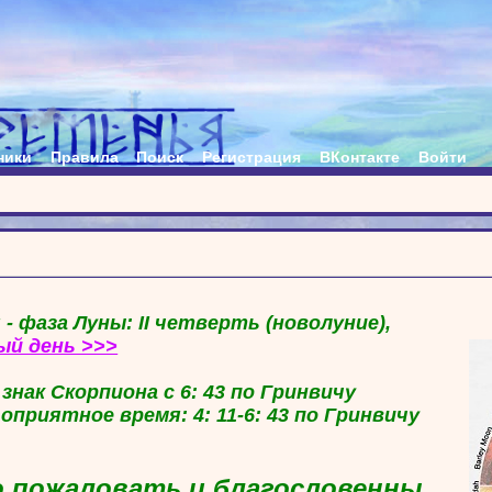
ники
Правила
Поиск
Регистрация
ВКонтакте
Войти
 - фаза Луны: II четверть (новолуние),
ый день >>>
в знак Скорпиона с 6: 43 по Гринвичу
гоприятное время: 4: 11-6: 43 по Гринвичу
 пожаловать и благословенны