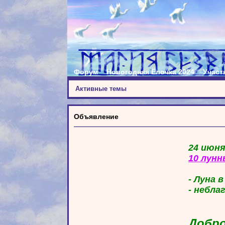
Форум
Новогодняя Ёлочка 2024
Участ
Активные темы
Объявление
24 июня
10 лунн
- Луна 
- небла
Добро