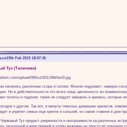
ться
19th Feb 2015 18:07:36
й Туз (Талисман)
ома начались различные ссоры и склоки. Многие подумают: наверно сосед
их. Но в действительности это всего лишь цикличность во взаимоотнош
ают взлеты и падения, также не следует забывать и кризисы, которые н
сегодня о другом. Так вот, в минуты тяжелых домашних кризисов, помож
едет и укрепит семью еще крепче и сильней, но самое главное в дом при
 Червовый Туз придаст уверенности и неотразимости на различных встр
ыть загадочной и женственной и чтобы мужчины ну просто не отводили 