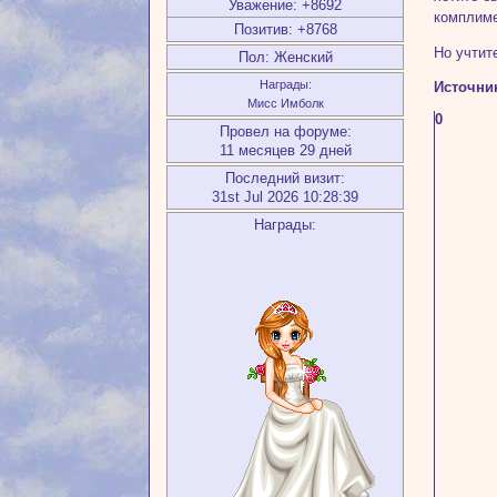
Уважение:
+8692
комплиме
Позитив:
+8768
Но учтит
Пол:
Женский
Награды:
Источни
Мисс Имболк
0
Провел на форуме:
11 месяцев 29 дней
Последний визит:
31st Jul 2026 10:28:39
Награды: