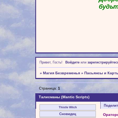
будьт
Привет, Гость!
Войдите
или
зарегистрируйтес
»
Магия Безвременья
»
Пасьянсы и Карт
Страница:
1
Талисманы (Mantic Scripts)
Подели
Thistle Witch
Сновидец
Ораторс