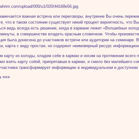
намечается важная встреча или переговоры, внутренне Вы очень пережив
е, что в таком состоянии существует некий процент вероятность, что В
ься ведь всегда есть решение, когда в кармане лежит «Волшебных колод
минуты, в совершенстве владеть красным словечком. Чтобы произвести
ия была донесена до участников встречи или аудитории на семинаре. 
и, карта с виду простая, но содержит неимоверный ресурс информацион
м карту из колоды, кладем себе в карман и носим на протяжении всего 
мо взять карту собой, припрятавши в карман, и смело без малейшего со
участника трансформирует информацию в индивидуальном и доступном 
к >>>