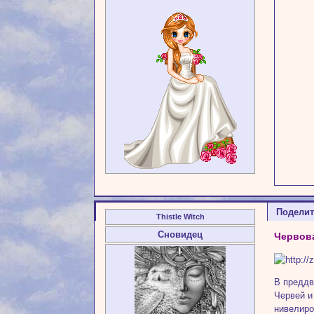
Подели
Thistle Witch
Сновидец
Червова
В преддв
Червей и
нивелиро