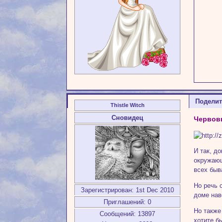
Подели
Thistle Witch
Сновидец
Червовы
И так, д
окружающ
всех быв
Но речь 
Зарегистрирован
: 1st Dec 2010
доме нав
Приглашений:
0
Но также
Сообщений:
13897
хотите б