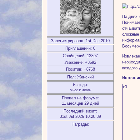
На днях 
Понимает
отчаиват
сложные 
информац
Зарегистрирован
: 1st Dec 2010
Восьмерк
Приглашений:
0
Сообщений:
13897
Извлекае
необходи
Уважение:
+8692
каждого 
Позитив:
+8768
Пол:
Женский
Источни
Награды:
+1
Мисс Имболк
Провел на форуме:
11 месяцев 29 дней
Последний визит:
31st Jul 2026 10:28:39
Награды: