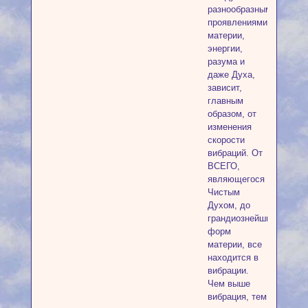
разнообразными
проявлениями
материи,
энергии,
разума и
даже Духа,
зависит,
главным
образом, от
изменения
скорости
вибраций. От
ВСЕГО,
являющегося
Чистым
Духом, до
грандиознейших
форм
материи, все
находится в
вибрации.
Чем выше
вибрация, тем