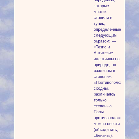
которые
многих
ставили в
тупик,
определенные
следующим
образом: —
«Тезис и
Антитезис
идентичны по
природе, но
различны в
степени».
«Противоположности
сходны,
различаясь
только
степенью.
Пары
противоположностей
можно свести
(объединить,
сблизить).