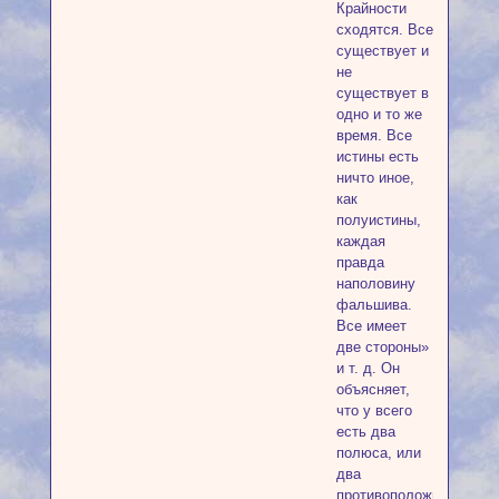
Крайности
сходятся. Все
существует и
не
существует в
одно и то же
время. Все
истины есть
ничто иное,
как
полуистины,
каждая
правда
наполовину
фальшива.
Все имеет
две стороны»
и т. д. Он
объясняет,
что у всего
есть два
полюса, или
два
противоположных