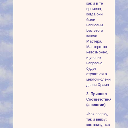
как и в те
времена,
когда они
были
написаны.
Без этого
ключа
Мастера,
Мастерство
невозможно,
и ученик
напрасно
будет
стучаться в
многочисленные
двери Храма.
2. Принцип
Соответствия
(аналогии).
«Как вверху,
так и внизу;
как внизу, так