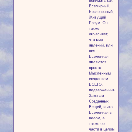
понимать как
Всемирный,
Бесконечный,
Живущий
Разум. Он
также
объясняет,
что мир
явлений, или
вся
Вселенная
являются
просто
Мысленным
созданием
ВСЕГО,
подверженным
Законам
Созданных
Вещей, и что
Вселенная в
целом, а
также ее
части в целом