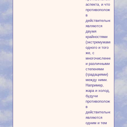
аспекта, и что
противоположности,
в
действительности,
являются
двумя
крайностями
(экстремумами)
одного и того
же, с
многочисленными
и различными
степенями
(градациями)
между ними.
Например,
жара и холод,
будучи
противоположны,
в
действительности
являются
одним и тем