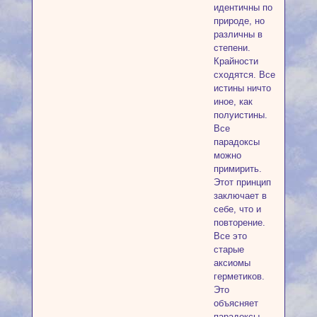
идентичны по
природе, но
различны в
степени.
Крайности
сходятся. Все
истины ничто
иное, как
полуистины.
Все
парадоксы
можно
примирить.
Этот принцип
заключает в
себе, что и
повторение.
Все это
старые
аксиомы
герметиков.
Это
объясняет
парадоксы,