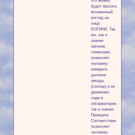
что можно
будет бросить
мгновенный
взгляд на
лицо
БОГИНИ. Так
же, как и
знание
законов
геометрии,
позволяет
человеку
измерить
далекие
звезды
(солнце) и их
движение,
сидя в
обсерватории,
так и знание
Принципа
Соответствия
позволяет
человеку