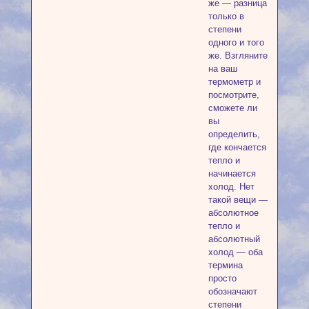
же — разница
только в
степени
одного и того
же. Взгляните
на ваш
термометр и
посмотрите,
сможете ли
вы
определить,
где кончается
тепло и
начинается
холод. Нет
такой вещи —
абсолютное
тепло и
абсолютный
холод — оба
термина
просто
обозначают
степени