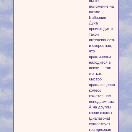
выше
положение на
шкале.
Вибрация
Духа
происходит с
такой
интенсивностью
и скоростью,
что
практически
находится в
покое — так
же, как
быстро
вращающееся
колесо
кажется нам
неподвижным.
А на другом
конце шкалы
(диапазона)
существует
грандиозная