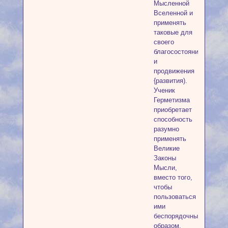
Мысленной
Вселенной и
применять
таковые для
своего
благосостояния
и
продвижения
{развития).
Ученик
Герметизма
приобретает
способность
разумно
применять
Великие
Законы
Мысли,
вместо того,
чтобы
пользоваться
ими
беспорядочным
образом.