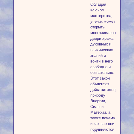
Обладая
ключом
мастерства,
ученик может
открыть
многочисленные
двери храма
духовных и
психических
знаний и
войти в него
свободно и
сознательно.
Этот закон
объясняет
действительную
природу
Энергии,
Силы и
Материи, а
также почему
и как все они
подчиняются