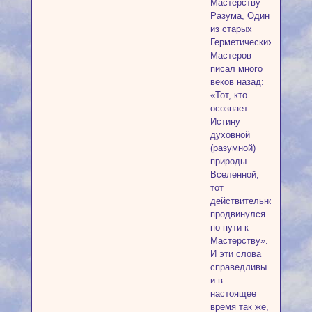
Мастерству
Разума, Один
из старых
Герметических
Мастеров
писал много
веков назад:
«Тот, кто
осознает
Истину
духовной
(разумной)
природы
Вселенной,
тот
действительно
продвинулся
по пути к
Мастерству».
И эти слова
справедливы
и в
настоящее
время так же,