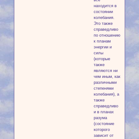
находится в
состоянии
колебания.
Это также
справедливо
по отношению
к планам
энергии и
силы
(которые
также
являются ни
чем иным, как
различными
степенями
колебания), а
также
справедливо
и в планах
разума
(состояние
которого
зависит от