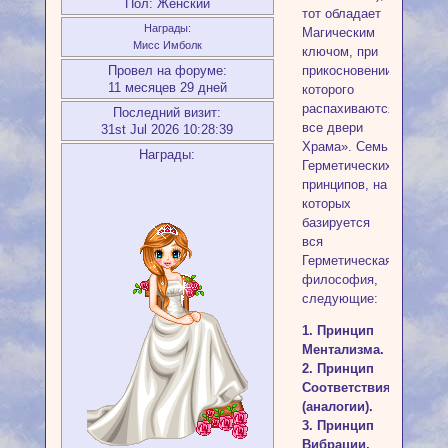
Пол:
Женский
тот обладает
Награды:
Магическим
Мисс Имболк
ключом, при
Провел на форуме:
прикосновении
11 месяцев 29 дней
которого
распахиваются
Последний визит:
все двери
31st Jul 2026 10:28:39
Храма». Семь
Награды:
Герметических
принципов, на
которых
базируется
вся
Герметическая
философия,
следующие:
1. Принцип
Ментализма.
2. Принцип
Соответствия
(аналогии).
3. Принцип
Вибрации.