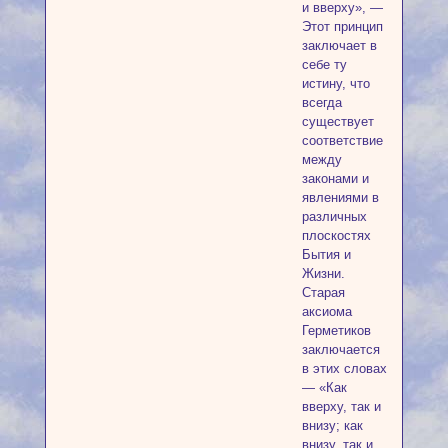
и вверху», —
Этот принцип
заключает в
себе ту
истину, что
всегда
существует
соответствие
между
законами и
явлениями в
различных
плоскостях
Бытия и
Жизни.
Старая
аксиома
Герметиков
заключается
в этих словах
— «Как
вверху, так и
внизу; как
внизу, так и