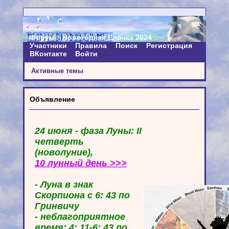
Форум
Новогодняя Ёлочка 2024
Участники
Правила
Поиск
Регистрация
ВКонтакте
Войти
Активные темы
Объявление
24 июня - фаза Луны: II
четверть
(новолуние),
10 лунный день >>>
- Луна в знак
Скорпиона с 6: 43 по
Гринвичу
- неблагоприятное
время: 4: 11-6: 43 по