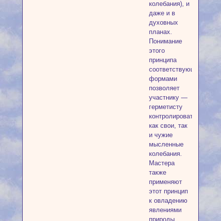
колебания), и
даже и в
духовных
планах.
Понимание
этого
принципа
соответствующими
формами
позволяет
участнику —
герметисту
контролировать
как свои, так
и чужие
мысленные
колебания.
Мастера
также
применяют
этот принцип
к овладению
явлениями
природы