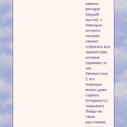
важных
методов
(орудий
мысли), с
помощью
которого
человек
сможет
отбросить все
препятствия,
которые
скрывают от
нас
Неизвестное,
С его
помощью
можно даже
сорвать
(отодвинуть)
покрывало
Изиды на
такое
расстояние,