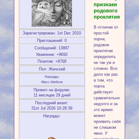
признаки
родового
проклятия
В отличие от
Зарегистрирован
: 1st Dec 2010
простой
порчи,
Приглашений:
0
родовое
Сообщений:
13897
проклятие
Уважение:
+8692
определить
Позитив:
+8768
не так уж и
сложно. Все
Пол:
Женский
дело как раз
Награды:
в том, что
Мисс Имболк
порча
Провел на форуме:
действует
11 месяцев 29 дней
сравнительно
Последний визит:
недолго и за
31st Jul 2026 10:28:39
это время
может
Награды:
проявить себя
не слишком
явно. У