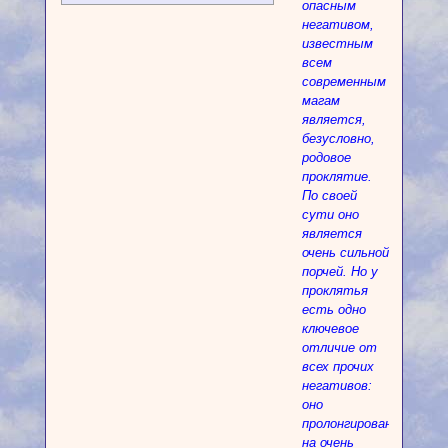
опасным
негативом,
известным
всем
современным
магам
является,
безусловно,
родовое
проклятие.
По своей
сути оно
является
очень сильной
порчей. Но у
проклятья
есть одно
ключевое
отличие от
всех прочих
негативов:
оно
пролонгировано
на очень