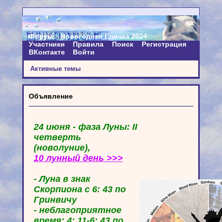
Форум
Новогодняя Ёлочка 2024
Участники
Правила
Поиск
Регистрация
ВКонтакте
Войти
Активные темы
Объявление
24 июня - фаза Луны: II
четверть
(новолуние),
10 лунный день >>>
- Луна в знак
Скорпиона с 6: 43 по
Гринвичу
- неблагоприятное
время: 4: 11-6: 43 по