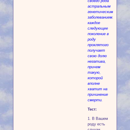
своего рода
астральным
генетическим
заболеванием:
каждое
следующее
поколение в
роду
проклятого
получает
свою долю
негатива,
причем
такую,
которой
вполне
хватит на
причинение
смерти.
Тест:
1. В Вашем
роду есть
случаи