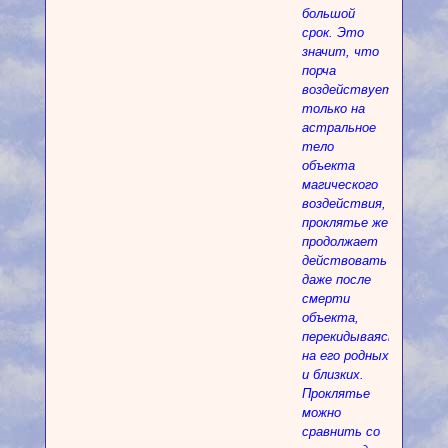
большой
срок. Это
значит, что
порча
воздействует
только на
астральное
тело
объекта
магического
воздействия,
проклятье же
продолжает
действовать
даже после
смерти
объекта,
перекидываясь
на его родных
и близких.
Проклятье
можно
сравнить со