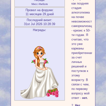
Награды:
как поздняя
Мисс Имболк
стадия
Провел на форуме:
алкоголизма
11 месяцев 29 дней
на почве
Последний визит:
невозможности
31st Jul 2026 10:28:39
самореализации
Награды:
- кризис к 50-
ти годам. Я
считаю, что
это уже
карманы
приобретенная
за счет
личных
решений и
поступков к
этому
возрасту. В
связи с чем,
по первому
вопросу мой
ответ -
нет.
2.
Нет.