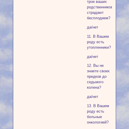
трое ваших
родственников
страдают
бесплодием?
да/нет
11. В Вашем
роду есть
утопленники?
да/нет
12. Вы не
знаете своих
предков до
седьмого
колена?
да/нет
13. В Вашем
роду есть
больные
онкологией?