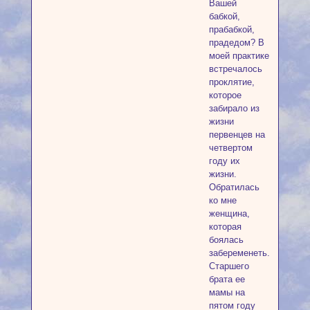
Вашей
бабкой,
прабабкой,
прадедом? В
моей практике
встречалось
проклятие,
которое
забирало из
жизни
первенцев на
четвертом
году их
жизни.
Обратилась
ко мне
женщина,
которая
боялась
забеременеть.
Старшего
брата ее
мамы на
пятом году