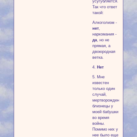
усугубляется.
Так что ответ
такой:
Алкоголизм -
нет
,
наркомания -
да
, но не
прямая, а
двоюродная
ветка.
4.
Нет
5. Мне
известен
только один
случай,
мертворожденные
близнецы у
моей бабушки
во время
войны.
Помимо них у
нее было еще