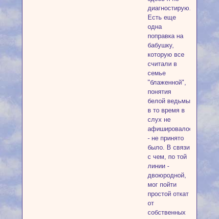
диагностирую.
Есть еще
одна
поправка на
бабушку,
которую все
считали в
семье
"блаженной",
понятия
белой ведьмы
в то время в
слух не
афишировалось
- не принято
было. В связи
с чем, по той
линии -
двоюродной,
мог пойти
простой откат
от
собственных