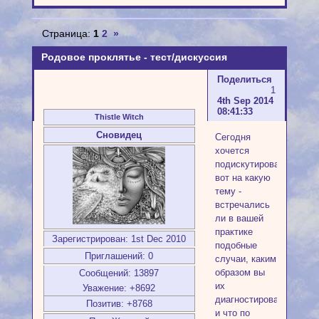
Страница:
1
2
»
Родовое проклятье - тест/дискуссия
Поделиться
1
4th Sep 2014
08:41:33
Thistle Witch
Сновидец
Сегодня
хочется
подискутировать
вот на какую
тему -
встречались
ли в вашей
практике
Зарегистрирован
: 1st Dec 2010
подобные
Приглашений:
0
случаи, каким
образом вы
Сообщений:
13897
их
Уважение:
+8692
диагностировали
Позитив:
+8768
и что по