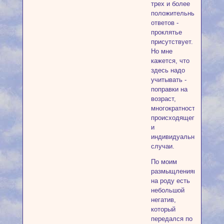
трех и более
положительных
ответов -
проклятье
присутствует.
Но мне
кажется, что
здесь надо
учитывать -
поправки на
возраст,
многократность
происходящего
и
индивидуальные
случаи.
По моим
размыщлениям
на роду есть
небольшой
негатив,
который
передался по