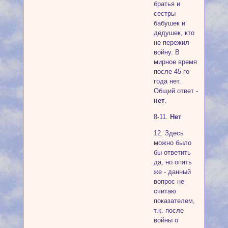
братья и
сестры
бабушек и
дедушек, кто
не пережил
войну. В
мирное время
после 45-го
года нет.
Общий ответ -
нет
.
8-11.
Нет
12. Здесь
можно было
бы ответить
да, но опять
же - данный
вопрос не
считаю
показателем,
т.к. после
войны о