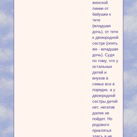
женской
линии от
бабушки к
тете
(младшая
дочь), от тети
к двоюродной
сестре (опять
же - младшая
дочь). Судя
по тому, что у
остальных
детей и
внуков в
семье все в
порядке, а у
двоюродной
сестры детей
нет, негатив
далее не
пойдет. Но
родового
проклятья
здесь я не