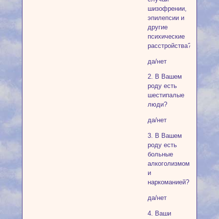
шизофрении,
эпилепсии и
другие
психические
расстройства?
да/нет
2. В Вашем
роду есть
шестипалые
люди?
да/нет
3. В Вашем
роду есть
больные
алкоголизмом
и
наркоманией?
да/нет
4. Ваши