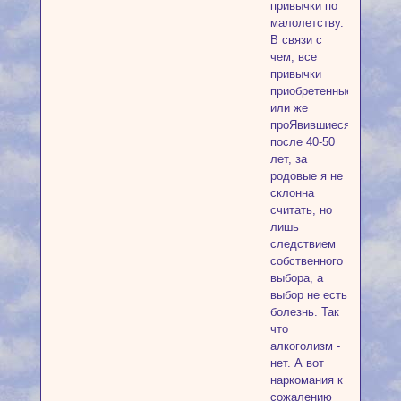
привычки по
малолетству.
В связи с
чем, все
привычки
приобретенные
или же
проЯвившиеся
после 40-50
лет, за
родовые я не
склонна
считать, но
лишь
следствием
собственного
выбора, а
выбор не есть
болезнь. Так
что
алкоголизм -
нет. А вот
наркомания к
сожалению