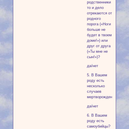
родственники
то и дело
отрекаются от
родного
порога («Ноги
больше не
будет в твоем
доме!») или
друг от друга
(«Ты мне не
сын!»)?
да/нет
5. В Вашем
роду есть
несколько
случаев
мертворожденных?
да/нет
6. В Вашем
роду есть
самоубийцы?