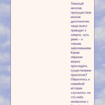
Тяжелый
негатив,
просуществовавший
многие
десятилетия,
чаще всего
приводит к
смерти, чуть
реже – к
тяжким
заболеваниям.
Каким
образом
можно
проследить
существование
проклятия?
Обратитесь к
семейной
истории:
случалось ли
что-либо
необычное с