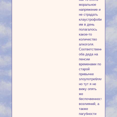
моральное
напряжение и
не страдать
клаустрофобией
им в день
полагалось
какое-то
количество
алкоголя.
Соответственно,
оба деда на
пенсии
временами по
старой
привычке
злоупотребляли,
но тут я не
вижу опять
же
беспочвенности
возлияний, а
также
пагубности