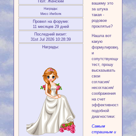
Пол:
Женский
вашему это
за штука
Награды:
Мисс Имболк
такая -
родовое
Провел на форуме:
проклятье?
11 месяцев 29 дней
Последний визит:
Нашла вот
31st Jul 2026 10:28:39
какую
Награды:
формулировку
и
сопутствующий
тест, прошу
высказывать
свои
согласия/
несогласия/
соображения
на счет
эффективности
подобной
диагностики:
Самым
страшным и