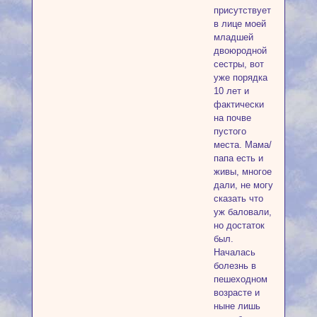
присутствует
в лице моей
младшей
двоюродной
сестры, вот
уже порядка
10 лет и
фактически
на почве
пустого
места. Мама/
папа есть и
живы, многое
дали, не могу
сказать что
уж баловали,
но достаток
был.
Началась
болезнь в
пешеходном
возрасте и
ныне лишь