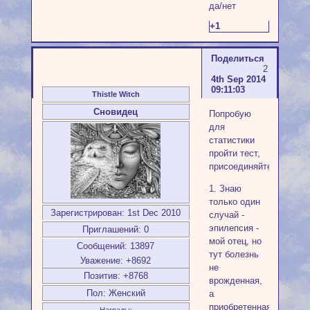
да/нет
+1
Поделиться
2
4th Sep 2014
09:11:03
Thistle Witch
Сновидец
Попробую
для
статистики
пройти тест,
присоединяйтесь:
1. Знаю
только один
Зарегистрирован
: 1st Dec 2010
случай -
эпилепсия -
Приглашений:
0
мой отец, но
Сообщений:
13897
тут болезнь
Уважение:
+8692
не
Позитив:
+8768
врожденная,
Пол:
Женский
а
приобретенная,