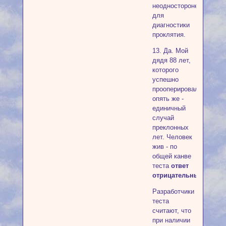
неодносторонен
для
диагностики
проклятия.
13. Да. Мой
дядя 88 лет,
которого
успешно
прооперировали,
опять же -
единичный
случай
преклонных
лет. Человек
жив - по
общей канве
теста
ответ
отрицательный.
Разработчики
теста
считают, что
при наличии