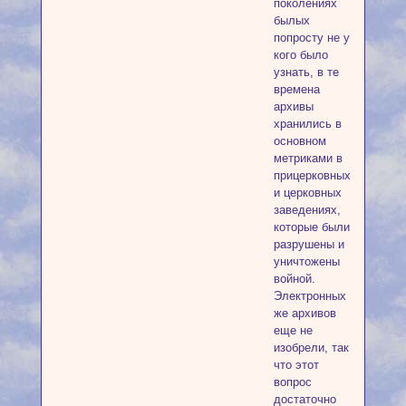
поколениях
былых
попросту не у
кого было
узнать, в те
времена
архивы
хранились в
основном
метриками в
прицерковных
и церковных
заведениях,
которые были
разрушены и
уничтожены
войной.
Электронных
же архивов
еще не
изобрели, так
что этот
вопрос
достаточно