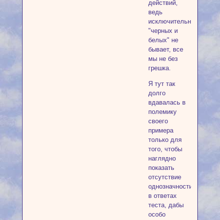
действий,
ведь
исключительно
"черных и
белых" не
бывает, все
мы не без
грешка.
Я тут так
долго
вдавалась в
полемику
своего
примера
только для
того, чтобы
наглядно
показать
отсутствие
однозначности
в ответах
теста, дабы
особо