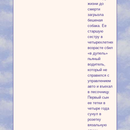
жизни до
смерти
загрызла
бешеная
собака. Ее
старшую
сестру в
четырехлетнем
возрасте сбил
«в дупель»
пьяный
водитель,
который не
справился с
управлением
авто и въехал
в песочницу.
Первый сын
ее тетки в
четыре года
сунул в
розетку
вязальную