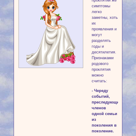
проклятий же
симптомы
легко
заметны, хоть
их
проявления и
могут
разделять
годы и
десятилетия.
Признаками
родового
проклятия
можно
считать:
- Череду
событий,
преследующих
членов
одной семьи
из
поколения в
поколение.