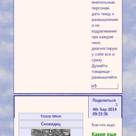
мнительным
персонам
дать пищу к
размышлениям,
а не
вздрагивания
при каждом
чихе,
диагностирую
у себя все и
сразу.
Думайте
товарищи -
размышляйте.
+5
Поделиться
3
4th Sep 2014
09:33:36
Thistle Witch
Сновидец
Кое-что еще:
Какие еще