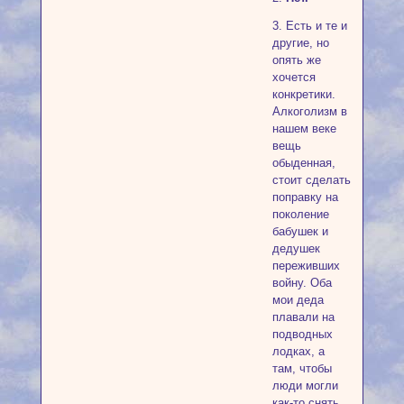
3. Есть и те и
другие, но
опять же
хочется
конкретики.
Алкоголизм в
нашем веке
вещь
обыденная,
стоит сделать
поправку на
поколение
бабушек и
дедушек
переживших
войну. Оба
мои деда
плавали на
подводных
лодках, а
там, чтобы
люди могли
как-то снять