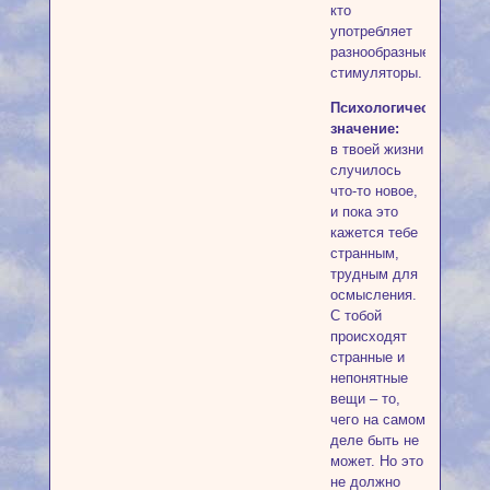
кто
употребляет
разнообразные
стимуляторы.
Психологическое
значение:
в твоей жизни
случилось
что-то новое,
и пока это
кажется тебе
странным,
трудным для
осмысления.
С тобой
происходят
странные и
непонятные
вещи – то,
чего на самом
деле быть не
может. Но это
не должно