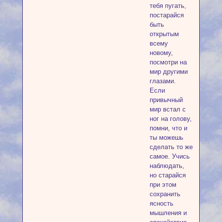
тебя пугать,
постарайся
быть
открытым
всему
новому,
посмотри на
мир другими
глазами.
Если
привычный
мир встал c
ног на голову,
помни, что и
ты можешь
сделать то же
самое. Учись
наблюдать,
но старайся
при этом
сохранить
ясность
мышления и