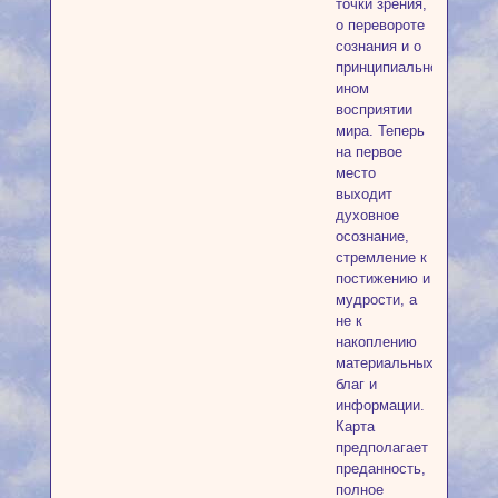
точки зрения,
о перевороте
сознания и о
принципиально
ином
восприятии
мира. Теперь
на первое
место
выходит
духовное
осознание,
стремление к
постижению и
мудрости, а
не к
накоплению
материальных
благ и
информации.
Карта
предполагает
преданность,
полное