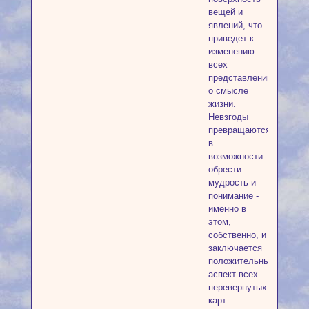
вещей и
явлений, что
приведет к
изменению
всех
представлений
о смысле
жизни.
Невзгоды
превращаются
в
возможности
обрести
мудрость и
понимание -
именно в
этом,
собственно, и
заключается
положительный
аспект всех
перевернутых
карт.