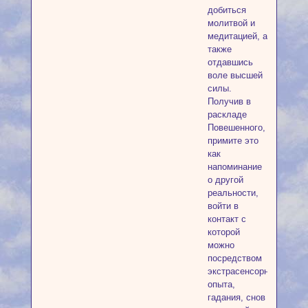
добиться
молитвой и
медитацией, а
также
отдавшись
воле высшей
силы.
Получив в
раскладе
Повешенного,
примите это
как
напоминание
о другой
реальности,
войти в
контакт с
которой
можно
посредством
экстрасенсорного
опыта,
гадания, снов