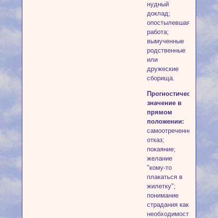
нудный
доклад;
опостылевшая
работа;
вымученные
родственные
или
дружеские
сборища.
Прогностическое
значение в
прямом
положении:
самоотреченность;
отказ;
покаяние;
желание
"кому-то
плакаться в
жилетку";
понимание
страдания как
необходимости,