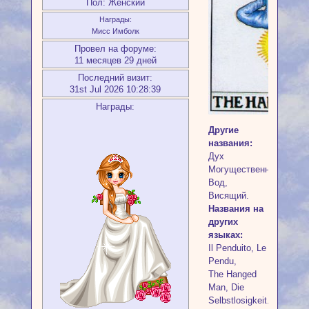
Пол:
Женский
Награды:
Мисс Имболк
Провел на форуме:
11 месяцев 29 дней
Последний визит:
31st Jul 2026 10:28:39
Награды:
Другие
названия:
Дух
Могущественных
Вод,
Висящий.
Названия на
других
языках:
Il Penduito, Le
Pendu,
The Hanged
Man, Die
Selbstlosigkeit.