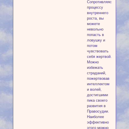
Сопротивляясь
процессу
внутреннего
роста, вы
можете
невольно
попасть в
ловушку и
потом
чувствовать
себя жертвой.
Можно
избежать
страданий,
пожертвовав
интеллектом
и волей,
достигшими
пика своего
развития в
Правосудии.
Наиболее
эффективно
этого можно