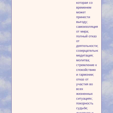
которая со
временем
может
принести
выгоду;
самоизоляция
от мира;
полный отказ
от
деятельности;
созерцательность;
медитация;
молитва;
стремление к
спокойствию
и гармонии;
отказ от
участия во
всех
жизненных
ситуациях;
покорность
судьбе;
духовное и