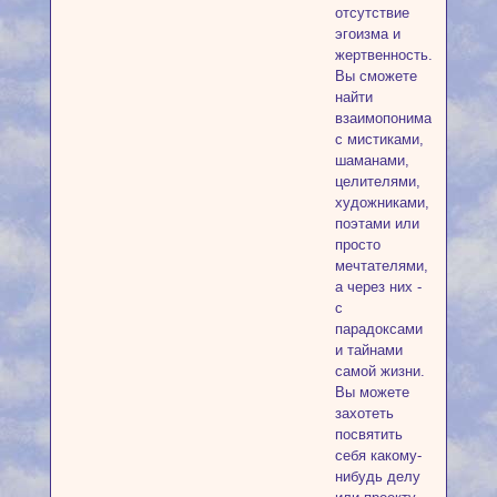
отсутствие
эгоизма и
жертвенность.
Вы сможете
найти
взаимопонимание
с мистиками,
шаманами,
целителями,
художниками,
поэтами или
просто
мечтателями,
а через них -
с
парадоксами
и тайнами
самой жизни.
Вы можете
захотеть
посвятить
себя какому-
нибудь делу