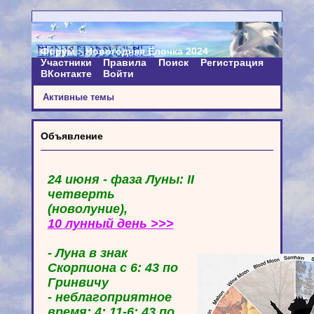
Форум
Новогодняя Ёлочка 2024
Участники
Правила
Поиск
Регистрация
ВКонтакте
Войти
Активные темы
Объявление
24 июня - фаза Луны: II
четверть
(новолуние),
10 лунный день >>>
- Луна в знак
Скорпиона с 6: 43 по
Гринвичу
- неблагоприятное
время: 4: 11-6: 43 по