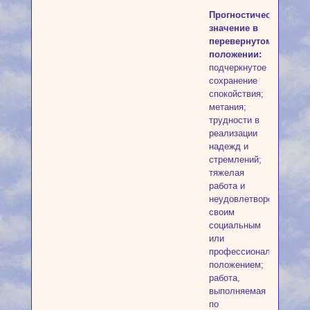
Прогностическое
значение в
перевернутом
положении:
подчеркнутое
сохранение
спокойствия;
метания;
трудности в
реализации
надежд и
стремлений;
тяжелая
работа и
неудовлетворенность
своим
социальным
или
профессиональным
положением;
работа,
выполняемая
по