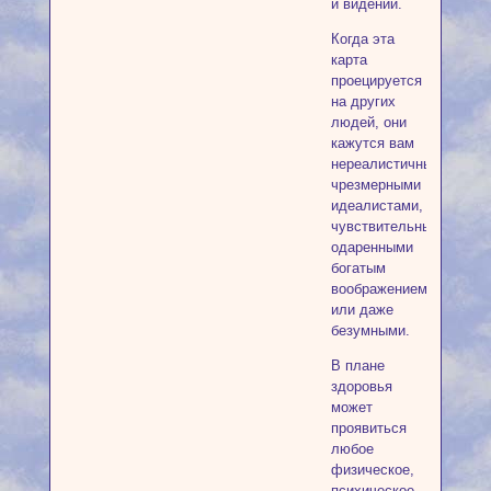
и видений.
Когда эта
карта
проецируется
на других
людей, они
кажутся вам
нереалистичными,
чрезмерными
идеалистами,
чувствительными,
одаренными
богатым
воображением
или даже
безумными.
В плане
здоровья
может
проявиться
любое
физическое,
психическое