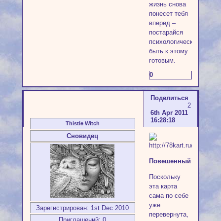
жизнь снова
понесет тебя
вперед –
постарайся
психологически
быть к этому
готовым.
0
Поделиться
2
6th Apr 2011
16:28:18
Thistle Witch
Сновидец
Повешенный
Поскольку
эта карта
сама по себе
уже
Зарегистрирован
: 1st Dec 2010
перевернута,
Приглашений:
0