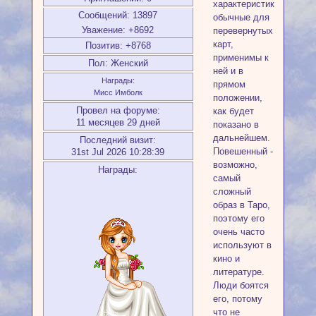
характеристики,
Сообщений:
13897
обычные для
Уважение:
+8692
перевернутых
карт,
Позитив:
+8768
применимы к
Пол:
Женский
ней и в
Награды:
прямом
Мисс Имболк
положении,
Провел на форуме:
как будет
11 месяцев 29 дней
показано в
дальнейшем.
Последний визит:
Повешенный -
31st Jul 2026 10:28:39
возможно,
Награды:
самый
сложный
образ в Таро,
поэтому его
очень часто
используют в
кино и
литературе.
Люди боятся
его, потому
что не