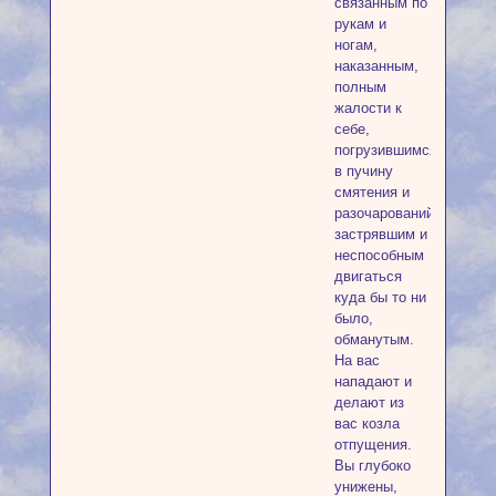
связанным по
рукам и
ногам,
наказанным,
полным
жалости к
себе,
погрузившимся
в пучину
смятения и
разочарований,
застрявшим и
неспособным
двигаться
куда бы то ни
было,
обманутым.
На вас
нападают и
делают из
вас козла
отпущения.
Вы глубоко
унижены,