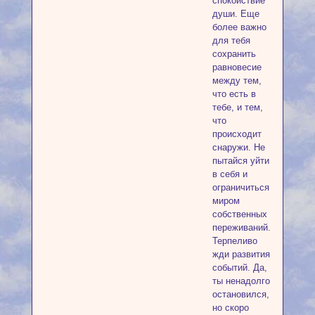
спокойствие
души. Еще
более важно
для тебя
сохранить
равновесие
между тем,
что есть в
тебе, и тем,
что
происходит
снаружи. Не
пытайся уйти
в себя и
ограничиться
миром
собственных
переживаний.
Терпеливо
жди развития
событий. Да,
ты ненадолго
остановился,
но скоро