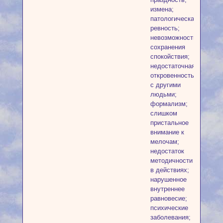
измена;
патологическая
ревность;
невозможность
сохранения
спокойствия;
недостаточная
откровенность
с другими
людьми;
формализм;
слишком
пристальное
внимание к
мелочам;
недостаток
методичности
в действиях;
нарушенное
внутреннее
равновесие;
психические
заболевания;