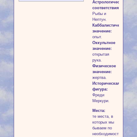
Астрологические
соответствия:
Рыбы и
Нептун.
Каббалистическое
значение:
опыт.
Оккультное
значение:
открытая
рука.
Физическое
значение:
жертва.
Историческая
фигура:
Фреди
Меркури.
Места:
те места, в
которых мы
бываем по
необходимости;