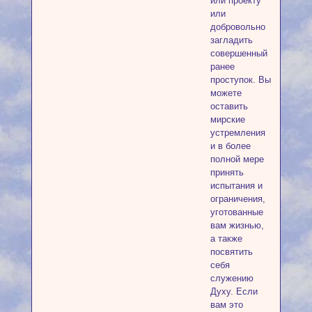
или проекту
или
добровольно
загладить
совершенный
ранее
проступок. Вы
можете
оставить
мирские
устремления
и в более
полной мере
принять
испытания и
ограничения,
уготованные
вам жизнью,
а также
посвятить
себя
служению
Духу. Если
вам это