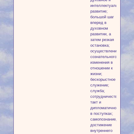
интеллектуальное
развитие;
большой шаг
вперед в
духовном
развитии, а
затем резкая
остановка;
осуществление
сознательного
изменения в
отношении к
жизни;
бескорыстное
служение;
служба;
сотрудничество;
такт и
дипломатичность
в поступках;
самопознание,
достижение
внутреннего