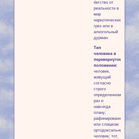
бегство от
реальности в
мир
наркотических
грез или в
алкогольный
дурман.
Тип
человека в
перевернутом
положении:
человек,
живущий
согласно
строго
определенному
раз и
навсегда
плану;
рафинированный
или слишком
ортодоксальный
человек; тот,