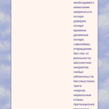
необходимости;
нежелание
напрягаться;
потеря
доверия;
потеря
времени;
денежные
потери;
самообман;
отвращение;
бегство от
реальности;
абсолютное
неприятие
любых
обязательств;
бессмысленная
трата
энергии;
нереальные
планы;
претенциозность;
праздность;