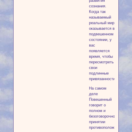
развития
сознания.
Когда так
называемый
реальный мир
оказывается в
подвешенном
состоянии, у
вас
появляется
время, чтобы
пересмотреть
свои
подлинные
привязанности.
На самом
деле
Повешенный
говорит о
полном и
безоговорочном
принятии
противоположной