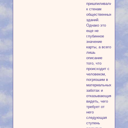
пришпиливали
к стенам
общественных
зданий.
Однако это
еще не
глубинное
значение
карты, а всего
лишь
описание
того, что
происходит с
человеком,
погрязшим в
материальных
заботах и
отказывающимся
видеть, чего
требует от
него
следующая
ступень