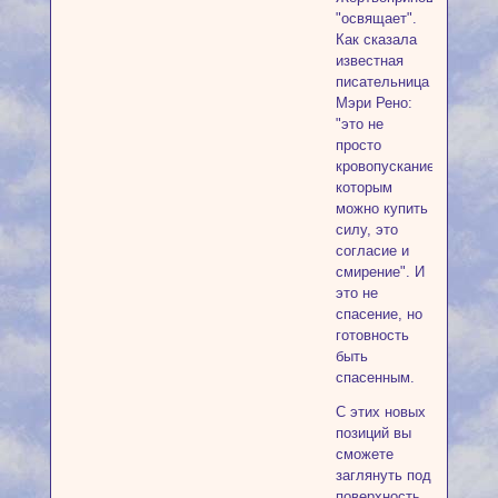
"освящает".
Как сказала
известная
писательница
Мэри Рено:
"это не
просто
кровопускание,
которым
можно купить
силу, это
согласие и
смирение". И
это не
спасение, но
готовность
быть
спасенным.
С этих новых
позиций вы
сможете
заглянуть под
поверхность