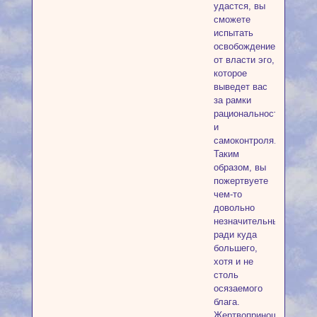
удастся, вы
сможете
испытать
освобождение
от власти эго,
которое
выведет вас
за рамки
рациональности
и
самоконтроля.
Таким
образом, вы
пожертвуете
чем-то
довольно
незначительным
ради куда
большего,
хотя и не
столь
осязаемого
блага.
Жертвоприношение