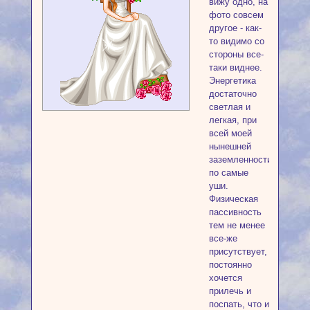
вижу одно, на
фото совсем
другое - как-
то видимо со
стороны все-
таки виднее.
Энергетика
достаточно
светлая и
легкая, при
всей моей
нынешней
заземленности
по самые
уши.
Физическая
пассивность
тем не менее
все-же
присутствует,
постоянно
хочется
прилечь и
поспать, что и