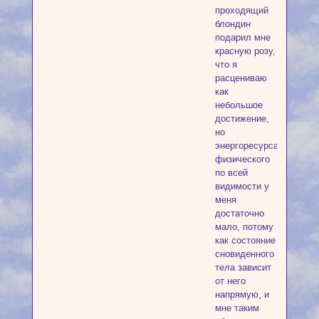
проходящий
блондин
подарил мне
красную розу,
что я
расцениваю
как
небольшое
достижение,
но
энергоресурса
физического
по всей
видимости у
меня
достаточно
мало, потому
как состояние
сновиденного
тела зависит
от него
напрямую, и
мне таким