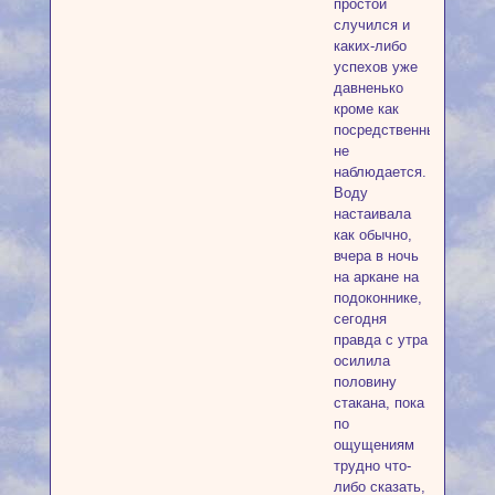
простой
случился и
каких-либо
успехов уже
давненько
кроме как
посредственных
не
наблюдается.
Воду
настаивала
как обычно,
вчера в ночь
на аркане на
подоконнике,
сегодня
правда с утра
осилила
половину
стакана, пока
по
ощущениям
трудно что-
либо сказать,