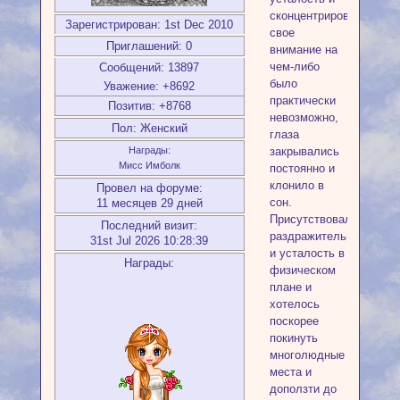
сконцентрировать
Зарегистрирован
: 1st Dec 2010
свое
Приглашений:
0
внимание на
чем-либо
Сообщений:
13897
было
Уважение:
+8692
практически
Позитив:
+8768
невозможно,
Пол:
Женский
глаза
закрывались
Награды:
Мисс Имболк
постоянно и
клонило в
Провел на форуме:
сон.
11 месяцев 29 дней
Присутствовала
Последний визит:
раздражительность
31st Jul 2026 10:28:39
и усталость в
Награды:
физическом
плане и
хотелось
поскорее
покинуть
многолюдные
места и
доползти до