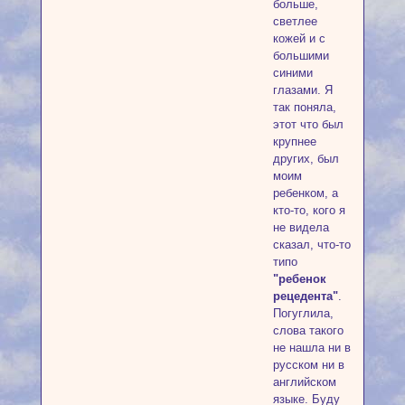
больше,
светлее
кожей и с
большими
синими
глазами. Я
так поняла,
этот что был
крупнее
других, был
моим
ребенком, а
кто-то, кого я
не видела
сказал, что-то
типо
"ребенок
рецедента"
.
Погуглила,
слова такого
не нашла ни в
русском ни в
английском
языке. Буду