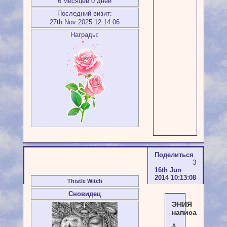
6 месяцев 0 дней
Последний визит:
27th Nov 2025 12:14:06
Награды:
Поделиться
3
16th Jun
2014 10:13:08
Thistle Witch
Сновидец
ЭНИЯ
написал(а):
А