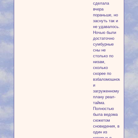
сделала
вчера
пораньше, но
заснуть так и
не удавалось.
Ночью были
достаточно
сумбурные
сны не
столько по
низам,
сколько
скорее по
взбаломошному
и
загруженному
плану реал-
тайма.
Полностью
была ведома
сюжетом
сновидения, в
один из
которых я