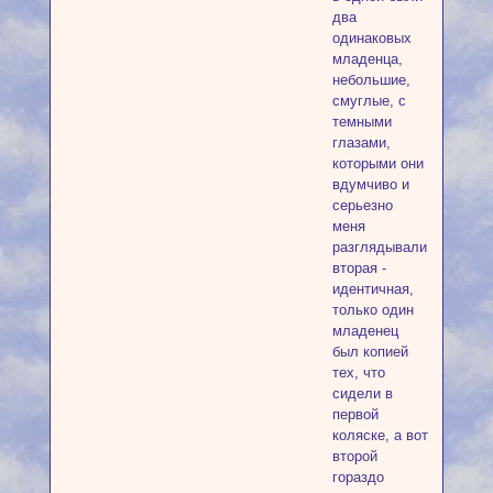
два
одинаковых
младенца,
небольшие,
смуглые, с
темными
глазами,
которыми они
вдумчиво и
серьезно
меня
разглядывали,
вторая -
идентичная,
только один
младенец
был копией
тех, что
сидели в
первой
коляске, а вот
второй
гораздо