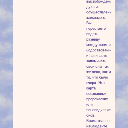
высвобождение
духа и
осуществление
желаемого.
Вы
перестаете
видеть
разницу
между сном и
бодрствованием
и начинаете
запоминать
свои сны так
же ясно, как и
то, что было
вчера. Это
карта
осознанных,
пророческих
или
ясновидческих
снов.
Внимательно
наблюдайте