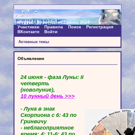
Форум
Новогодняя Ёлочка 2024
Участники
Правила
Поиск
Регистрация
ВКонтакте
Войти
Активные темы
Объявление
24 июня - фаза Луны: II
четверть
(новолуние),
10 лунный день >>>
- Луна в знак
Скорпиона с 6: 43 по
Гринвичу
- неблагоприятное
время: 4: 11-6: 43 по