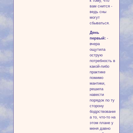
к тому, что
вам снится -
ведь сны
могут
сбываться.
День
первый:
-
вчера
ощутила
острую
потребность в
какой-либо
практике
помимо
мантики,
решила
навести
порядок по ту
сторону
бодрствования,
а то, что-то на
этом плане у
меня давно