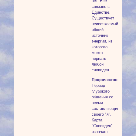
нет. Все
связано в
Единстве.
Существует
неиссякаемый
общий
источник
энергии, из
которого
может
черпать
любой
сновидец.
Пророчество:
Период
глубокого
общения со
всеми
составляющими
своего "я".
Карта
"Сновидец"
означает