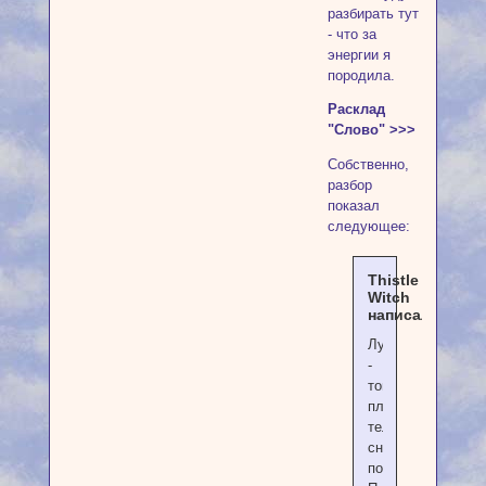
разбирать тут
- что за
энергии я
породила.
Расклад
"Слово" >>>
Собственно,
разбор
показал
следующее:
Thistle
Witch
написал(а):
Луна
-
тонкий
план/
тело
сновидения,
посредством