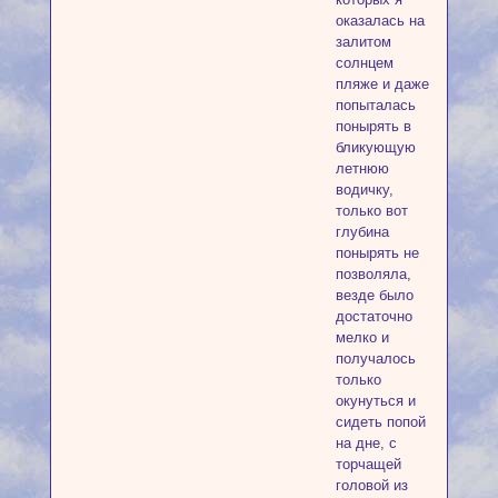
оказалась на
залитом
солнцем
пляже и даже
попыталась
понырять в
бликующую
летнюю
водичку,
только вот
глубина
понырять не
позволяла,
везде было
достаточно
мелко и
получалось
только
окунуться и
сидеть попой
на дне, с
торчащей
головой из