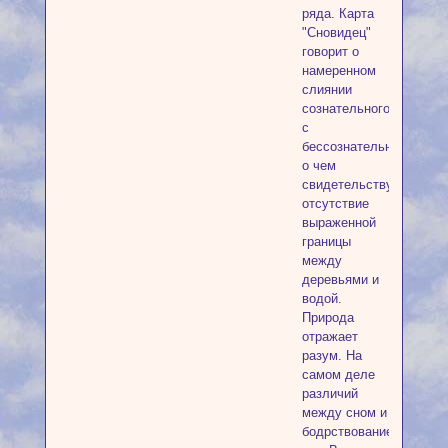
ряда. Карта
"Сновидец"
говорит о
намеренном
слиянии
сознательного
с
бессознательным
о чем
свидетельствует
отсутствие
выраженной
границы
между
деревьями и
водой.
Природа
отражает
разум. На
самом деле
различий
между сном и
бодрствованием