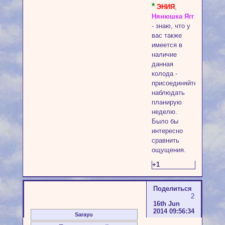
*
ЭНИЯ
,
Нянюшка Ягг
- знаю, что у
вас также
имеется в
наличие
данная
колода -
присоединяйтесь,
наблюдать
планирую
неделю.
Было бы
интересно
сравнить
ощущения.
+1
Поделиться
2
16th Jun
2014 09:56:34
Sarayu