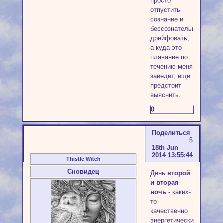
просто
отпустить
сознание и
бессознательно
дрейфовать,
а куда это
плавание по
течению меня
заведет, еще
предстоит
выяснить.
0
Поделиться
5
18th Jun
2014 13:55:44
Thistle Witch
Сновидец
День
второй
и вторая
ночь
- каких-
то
качественно
энергетических