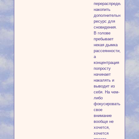
перераспределить/
накопить
дополнительный
ресурс для
сновидения.
В голове
пребывает
некая дымка
рассеянности,
а
концентрация
попросту
начинает
накалять и
выводит из
себя. На чем-
либо
фокусировать
свое
внимание
вообще не
хочется,
хочется