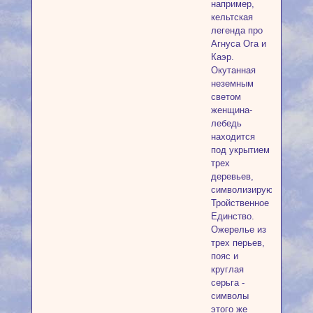
например,
кельтская
легенда про
Агнуса Ога и
Каэр.
Окутанная
неземным
светом
женщина-
лебедь
находится
под укрытием
трех
деревьев,
символизирующих
Тройственное
Единство.
Ожерелье из
трех перьев,
пояс и
круглая
серьга -
символы
этого же