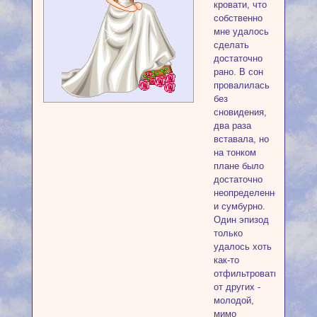
кровати, что
собственно
мне удалось
сделать
достаточно
рано. В сон
провалилась
без
сновидения,
два раза
вставала, но
на тонком
плане было
достаточно
неопределенно
и сумбурно.
Один эпизод
только
удалось хоть
как-то
отфильтровать
от других -
молодой,
мимо