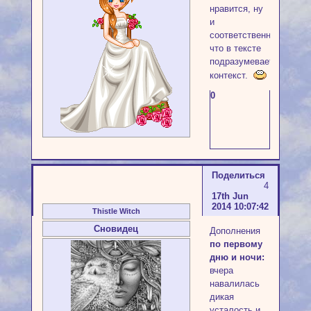
нравится, ну
и
соответственно,
что в тексте
подразумевает
контекст.
0
Поделиться
4
17th Jun
2014 10:07:42
Thistle Witch
Сновидец
Дополнения
по первому
дню и ночи:
вчера
навалилась
дикая
усталость и