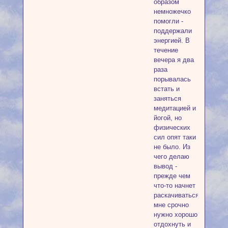
образом
немножечко
помогли -
поддержали
энергией. В
течение
вечера я два
раза
порывалась
встать и
заняться
медитацией и
йогой, но
физических
сил опят таки
не было. Из
чего делаю
вывод -
прежде чем
что-то начнет
раскачиваться,
мне срочно
нужно хорошо
отдохнуть и