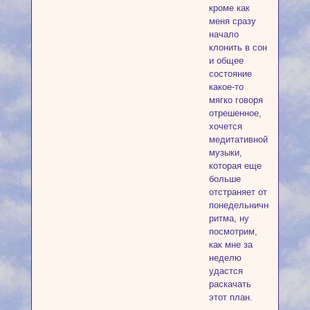
кроме как
меня сразу
начало
клонить в сон
и общее
состояние
какое-то
мягко говоря
отрешенное,
хочется
медитативной
музыки,
которая еще
больше
отстраняет от
понедельничного
ритма, ну
посмотрим,
как мне за
неделю
удастся
раскачать
этот план.