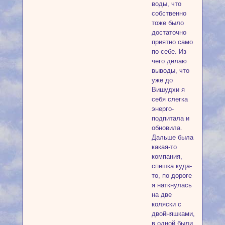
воды, что
собственно
тоже было
достаточно
приятно само
по себе. Из
чего делаю
выводы, что
уже до
Вишудхи я
себя слегка
энерго-
подпитала и
обновила.
Дальше была
какая-то
компания,
спешка куда-
то, по дороге
я наткнулась
на две
коляски с
двойняшками,
в одной были