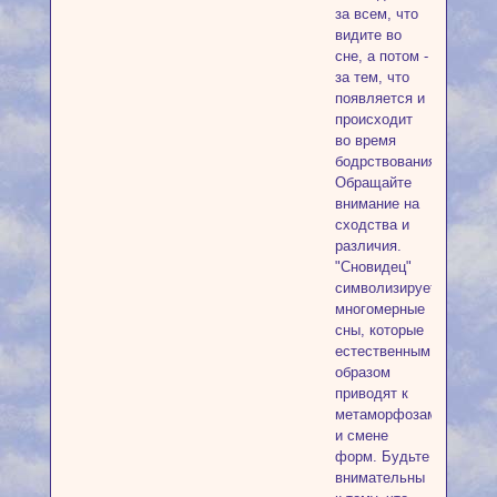
за всем, что
видите во
сне, а потом -
за тем, что
появляется и
происходит
во время
бодрствования.
Обращайте
внимание на
сходства и
различия.
"Сновидец"
символизирует
многомерные
сны, которые
естественным
образом
приводят к
метаморфозам
и смене
форм. Будьте
внимательны