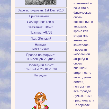
изменений я
пока что в
Зарегистрирован
: 1st Dec 2010
физическом
Приглашений:
0
своем
состоянии не
Сообщений:
13897
увидела,
Уважение:
+8692
кроме как
Позитив:
+8768
вчера мне
Пол:
Женский
внезапно
захотелось
Награды:
Мисс Имболк
провести
небольшой
Провел на форуме:
апгрейд в
11 месяцев 29 дней
своем
Последний визит:
внешнем
31st Jul 2026 10:28:39
виде, после
Награды:
чего сделав
селфи,
поняла что
все гораздо
лучше, чем я
предполагала
- в зеркале