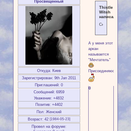
Просвещенный
Thistle
Witch
написал(а):
Сновидец
А у меня этот
аркан
называется
"Мечтатель"
Откуда:
Киев
Присоединяюсь
Зарегистрирован
: 9th Jan 2011
Приглашений:
0
0
Сообщений:
6959
Уважение:
+4832
Позитив:
+4402
Пол:
Женский
Возраст:
42
[1984-05-23]
Провел на форуме: