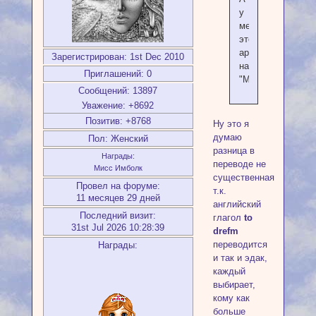
у
меня
этот
аркан
Зарегистрирован
: 1st Dec 2010
называется
Приглашений:
0
"Мечтатель"
Сообщений:
13897
Уважение:
+8692
Позитив:
+8768
Ну это я
думаю
Пол:
Женский
разница в
Награды:
переводе не
Мисс Имболк
существенная,
Провел на форуме:
т.к.
11 месяцев 29 дней
английский
Последний визит:
глагол
to
31st Jul 2026 10:28:39
drefm
переводится
Награды:
и так и эдак,
каждый
выбирает,
кому как
больше