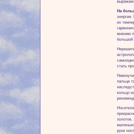
выражающ
На боль
энергии.
их темпе
гармонич
мнению п
большой 
Нерешите
астролог
самооцен
стать пр
Невезучи
пальце т
наследст
кольцо н
рекоменд
Носител
прекрасн
золотое,
маленько
руки нос