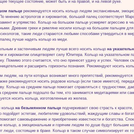
ее текущее состояние, может быть и на правой, и на левой руке.
шом пальце
рекомендуется носить кольцо людям экспансивным, эмоц
 По мнению астрологов и хиромантов, большой палец соответствует Мар
рамент и упрямство. Кольцо на большом пальце усмиряет агрессию в че
ными. Древние греки и римляне носили кольцо на большом пальцем для
сихологов, такие люди стараются любыми способами утвердиться в мир
палец лучше надеть кольцо из меди.
льным и застенчивым людям лучше всего носить кольцо
на указатель
ии и хиромантии олицетворяет силу Юпитера. Кольцо на указательном п
ку. Помимо этого считается, что оно принесет удачу и успех. Человек 
оницательнее и расширить горизонты познания. Рекомендуют носить коль
м людям, на пути которых возникает много препятствий, рекомендуется
акже рекомендуется носить родовое кольцо (если такое имеется), перед
ву. Кольцо на среднем пальце помогает справляться с трудностями, дае
а среднем пальце подошло бы тем, кто занимается медитациями или са
уется носить кольца, изготовленные из железа.
и кольца
на безымянном пальце
подчеркивают свою страсть к красоте,
о подойдет эстетам, любителям удовольствий, жаждущим славы и богат
 помогает самовыражению и приобретению известности и богатства. Сп
е кольцо, а эмоциональным и горячим людям по душе будут большие ко
ят люди, состоящие в браке. Кольцо в таком случае символизирует их го