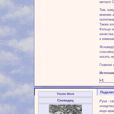
металл С
Тем, ком
мнению а
политика
Также ко
Кольцо н
качества
к измена
Ясновидя
способно
носить н
Главное 
Источни
+1
Подели
Thistle Witch
Сновидец
Рука - с
олицетво
индо-ира