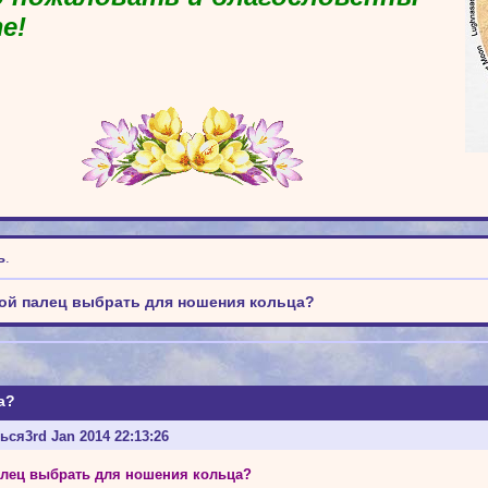
е!
ь
.
ой палец выбрать для ношения кольца?
а?
ться
3rd Jan 2014 22:13:26
алец выбрать для ношения кольца?