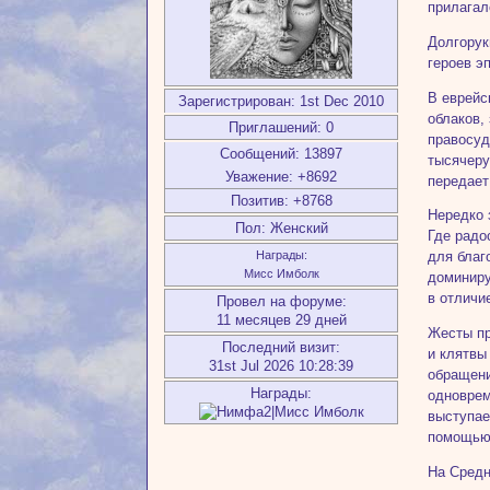
прилагал
Долгорук
героев э
В еврейс
Зарегистрирован
: 1st Dec 2010
облаков,
Приглашений:
0
правосуд
Сообщений:
13897
тысячеру
Уважение:
+8692
передает
Позитив:
+8768
Нередко 
Пол:
Женский
Где радо
Награды:
для благ
Мисс Имболк
доминиру
в отличи
Провел на форуме:
11 месяцев 29 дней
Жесты пр
Последний визит:
и клятвы
31st Jul 2026 10:28:39
обращени
Награды:
одноврем
выступае
помощью и
На Средн