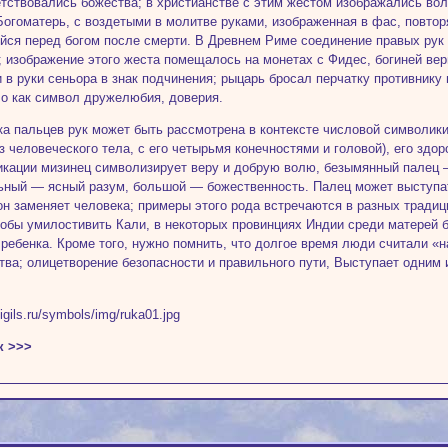
етствовались божества; в христианстве с этим жестом изображались во
Богоматерь, с воздетыми в молитве руками, изображенная в фас, повтор
ся перед богом после смерти. В Древнем Риме соединение правых рук
; изображение этого жеста помещалось на монетах с Фидес, богиней вер
и в руки сеньора в знак подчинения; рыцарь бросал перчатку противнику
о как символ дружелюбия, доверия.
а пальцев рук может быть рассмотрена в контексте числовой символики
аз человеческого тела, с его четырьмя конечностями и головой), его зд
кации мизинец символизирует веру и добрую волю, безымянный палец 
ьный — ясный разум, большой — божественность. Палец может выступат
он заменяет человека; примеры этого рода встречаются в разных тради
тобы умилостивить Кали, в некоторых провинциях Индии среди матерей б
 ребенка. Кроме того, нужно помнить, что долгое время люди считали «н
тва; олицетворение безопасности и правильного пути, Выступает одним 
.
к >>>