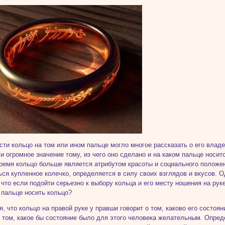
сти кольцо на том или ином пальце могло многое рассказать о его влад
и огромное значение тому, из чего оно сделано и на каком пальце носит
ремя кольцо больше является атрибутом красоты и социального положен
ься купленное колечко, определяется в силу своих взглядов и вкусов. 
 что если подойти серьезно к выбору кольца и его месту ношения на руке
 пальце носить кольцо?
я, что кольцо на правой руке у правши говорит о том, каково его состоя
о том, какое бы состояние было для этого человека желательным. Опред