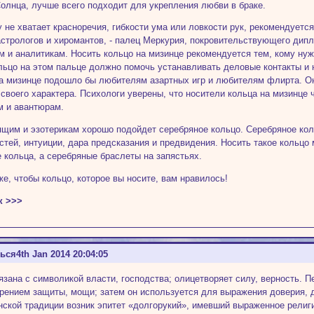
олнца, лучше всего подходит для укрепления любви в браке.
у не хватает красноречия, гибкости ума или ловкости рук, рекомендуетс
стрологов и хиромантов, - палец Меркурия, покровительствующего дипл
м и аналитикам. Носить кольцо на мизинце рекомендуется тем, кому нуж
льцо на этом пальце должно помочь устанавливать деловые контакты и
а мизинце подошло бы любителям азартных игр и любителям флирта. О
 своего характера. Психологи уверены, что носители кольца на мизинце 
м и авантюрам.
щим и эзотерикам хорошо подойдет серебряное кольцо. Серебряное кол
стей, интуиции, дара предсказания и предвидения. Носить такое кольцо
е кольца, а серебряные браслеты на запястьях.
же, чтобы кольцо, которое вы носите, вам нравилось!
к >>>
ться
4th Jan 2014 20:04:05
вязана с символикой власти, господства; олицетворяет силу, верность. 
рением защиты, мощи; затем он используется для выражения доверия, 
нской традиции возник эпитет «долгорукий», имевший выраженное религ