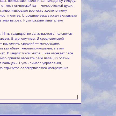
лхвы, прибывшие поклониться младенцу Иисусу.
яет жест египетской ка — человеческой души,
 символизировало верность заключенному
ности клятве. В средние века вассал вкладывал
 в знак вызова. Рукопожатие изначально
. Пять традиционно связывается с человеком
оровьем, благополучием. В средневековой
— раскаяние, средний — милосердие,
ь как объект жертвоприношения, в этом
циях. В индуистском мифе Шива отсекает себе
ыло принято отсекать себе палец из боязни
а пальцах». Рука - символ управления,
из атрибутов аллегорического изображения