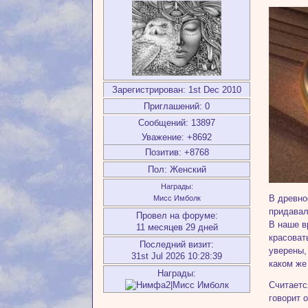
Зарегистрирован
: 1st Dec 2010
Приглашений:
0
Сообщений:
13897
Уважение:
+8692
Позитив:
+8768
Пол:
Женский
Награды:
В древно
Мисс Имболк
придавал
Провел на форуме:
В наше в
11 месяцев 29 дней
красоват
Последний визит:
уверены,
31st Jul 2026 10:28:39
каком же
Награды:
Считаетс
говорит 