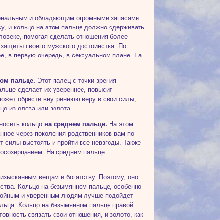
иональным и обладающим огромными запасами
су, и кольцо на этом пальце должно сдерживать
ловеке, помогая сделать отношения более
 защиты своего мужского достоинства. По
е, в первую очередь, в сексуальном плане. На
ном пальце.
Этот палец с точки зрения
альце сделает их увереннее, повысит
сможет обрести внутреннюю веру в свои силы,
цо из олова или золота.
 носить кольцо
на среднем пальце.
На этом
анное через поколения родственников вам по
т силы выстоять и пройти все невзгоды. Также
мосозерцанием. На среднем пальце
 изысканным вещам и богатству. Поэтому, оно
ства. Кольцо на безымянном пальце, особенно
окойным и уверенным людям лучше подойдет
льца. Кольцо на безымянном пальце правой
товность связать свои отношения, и золото, как