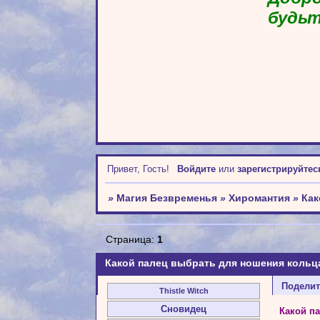
будьт
Привет, Гость!
Войдите
или
зарегистрируйтес
»
Магия Безвременья
»
Хиромантия
»
Как
Страница:
1
Какой палец выбрать для ношения кольц
Подели
Thistle Witch
Сновидец
Какой п