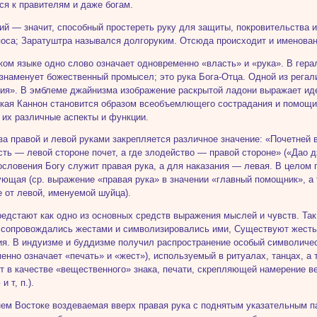
ся к правителям и даже богам.
ий — значит, способный простереть руку для защиты, покровительства и
поса; Заратуштра назывался долгоруким. Отсюда происходит и именован
ком языке одно слово означает одновременно «власть» и «рука». В гер
 знаменует божественный промысел; это рука Бога-Отца. Одной из рега
ия». В эмблеме джайнизма изображение раскрытой ладони выражает ид
кая Каннон становится образом всеобъемлющего сострадания и помощи.
 их различные аспекты и функции.
за правой и левой руками закрепляется различное значение: «Почетней в
сть — левой стороне почет, а где злодейство — правой стороне» («Дао д
ословения Богу служит правая рука, а для наказания — левая. В целом 
ющая (ср. выражение «правая рука» в значении «главный помощник», а 
е от левой, именуемой шуйца).
едстают как одно из основных средств выражения мыслей и чувств. Так
 сопровождались жестами и символизировались ими, Существуют жесты 
я. В индуизме и буддизме получил распространение особый символиче
енно означает «печать» и «жест»), используемый в ритуалах, танцах, а 
т в качестве «вещественного» знака, печати, скрепляющей намерение ве
 т, п.).
ем Востоке воздеваемая вверх правая рука с поднятым указательным 