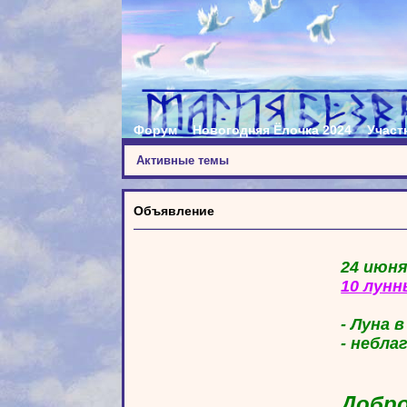
Форум
Новогодняя Ёлочка 2024
Участ
Активные темы
Объявление
24 июня
10 лунн
- Луна 
- небла
Добро