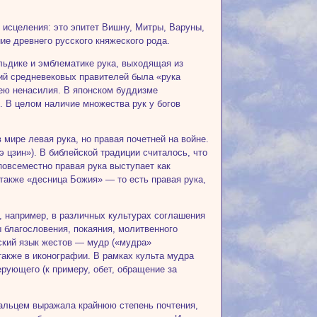
 исцеления: это эпитет Вишну, Митры, Варуны,
ие древнего русского княжеского рода.
альдике и эмблематике рука, выходящая из
лий средневековых правителей была «рука
ею ненасилия. В японском буддизме
 В целом наличие множества рук у богов
 мире левая рука, но правая почетней на войне.
э цзин»). В библейской традиции считалось, что
повсеместно правая рука выступает как
также «десница Божия» — то есть правая рука,
, например, в различных культурах соглашения
благословения, покаяния, молитвенного
ский язык жестов — мудр («мудра»
также в иконографии. В рамках культа мудра
рующего (к примеру, обет, обращение за
пальцем выражала крайнюю степень почтения,