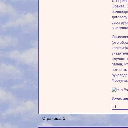
так прив
Оранта, 
являющей
договору
свои рук
выступал
Символик
(это обр
классифи
указател
случает 
палец, ч
потерять
руководс
Фортуны
Источни
+1
Страница:
1