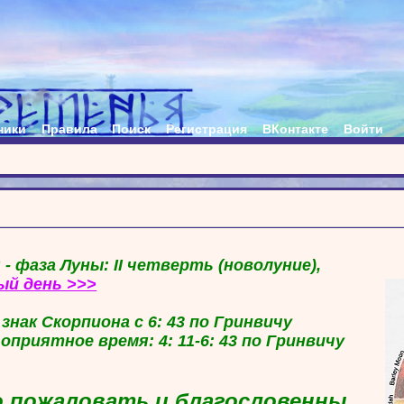
ники
Правила
Поиск
Регистрация
ВКонтакте
Войти
 - фаза Луны: II четверть (новолуние),
ый день >>>
в знак Скорпиона с 6: 43 по Гринвичу
гоприятное время: 4: 11-6: 43 по Гринвичу
 пожаловать и благословенны