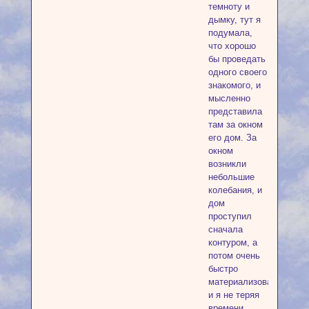
темноту и
дымку, тут я
подумала,
что хорошо
бы проведать
одного своего
знакомого, и
мысленно
представила
там за окном
его дом. За
окном
возникли
небольшие
колебания, и
дом
проступил
сначала
контуром, а
потом очень
быстро
материализовался,
и я не теряя
времени