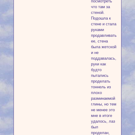
посмотреть
что там за
стеной.
Подошла к
стене и стала
руками
продавливать
ее, стена
была жетской
и не
поддавалась,
руки как
будто
пытались
проделать
тоннель из
плохо
разминаемой
глины, но тем
не менее это
мне в итоге
удалось, лаз
был
проделан,