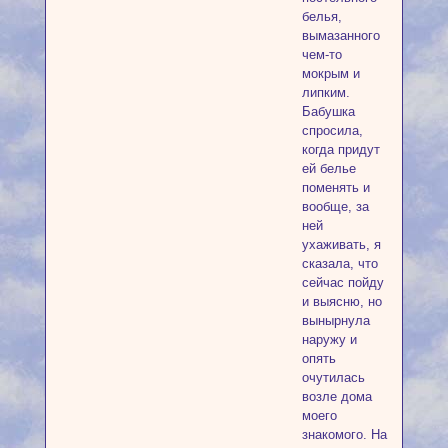
белья,
вымазанного
чем-то
мокрым и
липким.
Бабушка
спросила,
когда придут
ей белье
поменять и
вообще, за
ней
ухаживать, я
сказала, что
сейчас пойду
и выясню, но
вынырнула
наружу и
опять
очутилась
возле дома
моего
знакомого. На