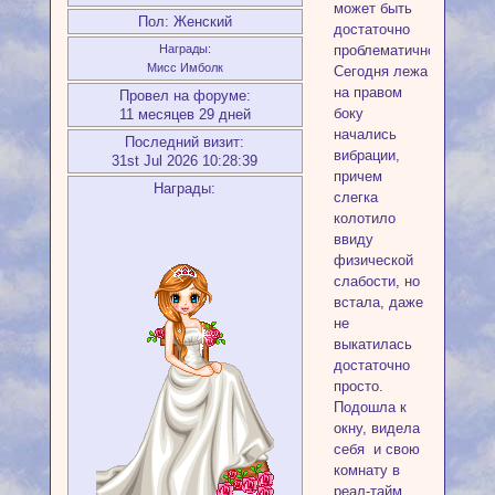
может быть
Пол:
Женский
достаточно
проблематично.
Награды:
Мисс Имболк
Сегодня лежа
на правом
Провел на форуме:
боку
11 месяцев 29 дней
начались
Последний визит:
вибрации,
31st Jul 2026 10:28:39
причем
Награды:
слегка
колотило
ввиду
физической
слабости, но
встала, даже
не
выкатилась
достаточно
просто.
Подошла к
окну, видела
себя и свою
комнату в
реал-тайм,