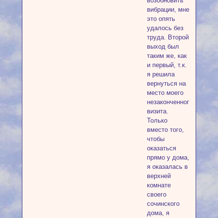
возобновить
вибрации, мне
это опять
удалось без
труда. Второй
выход был
таким же, как
и первый, т.к.
я решила
вернуться на
место моего
незаконченного
визита.
Только
вместо того,
чтобы
оказаться
прямо у дома,
я оказалась в
верхней
комнате
своего
сочинского
дома, я