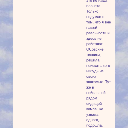
это не наша
планета.
Только
подумав о
том, что я вне
нашей
реальности и
здесь не
работают
ОСовские
техники,
решила
поискать кого-
нибудь из
своих
знакомых. Тут
же в
небольшой
рядом
сидящей
компашке
узнала
одного,
подошла,