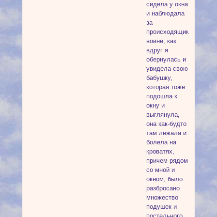
сидела у окна
и наблюдала
за
происходящим
вовне, как
вдруг я
обернулась и
увидела свою
бабушку,
которая тоже
подошла к
окну и
выглянула,
она как-будто
там лежала и
болела на
кроватях,
причем рядом
со мной и
окном, было
разбросано
множество
подушек и
постельного