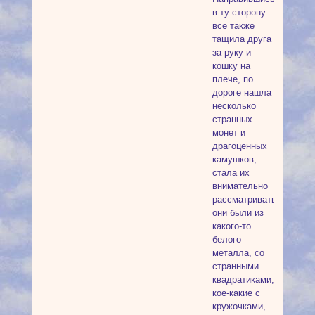
в ту сторону
все также
тащила друга
за руку и
кошку на
плече, по
дороге нашла
несколько
странных
монет и
драгоценных
камушков,
стала их
внимательно
рассматривать,
они были из
какого-то
белого
металла, со
странными
квадратиками,
кое-какие с
кружочками,