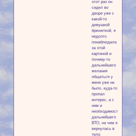
этот раз он
сидел во
дворе уже с
какой-то
девушкой
брюнеткой, я
недолго
понаблюдала
за этой
картиной и
почему-то
дальнейшего
желания
общаться у
меня уже не
было, куда-то
пропал
интерес, а с
ним и
необходимость
дальнейшего
ВТО, на чем я
вернулась в
тело.