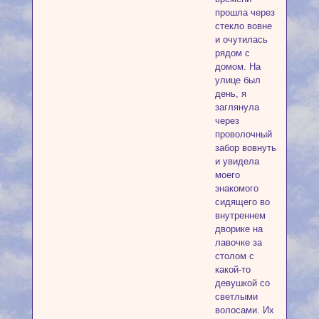
прошла через
стекло вовне
и очутилась
рядом с
домом. На
улице был
день, я
заглянула
через
проволочный
забор вовнуть
и увидела
моего
знакомого
сидящего во
внутреннем
дворике на
лавочке за
столом с
какой-то
девушкой со
светлыми
волосами. Их