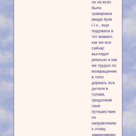
но на всех
была
гравировка
ввиде букв
i.l.v., еще
подумала в
тот момент,
как же все
сейчас
выглядит
реально и как
же трудно по
возвращению
в тело
держать все
детали в
голове,
продолжив
свое
путешествие
по
направлению
к этому
заманчивому