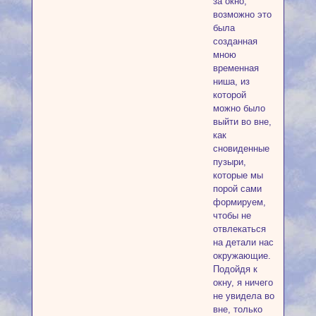
за окно,
возможно это
была
созданная
мною
временная
ниша, из
которой
можно было
выйти во вне,
как
сновиденные
пузыри,
которые мы
порой сами
формируем,
чтобы не
отвлекаться
на детали нас
окружающие.
Подойдя к
окну, я ничего
не увидела во
вне, только