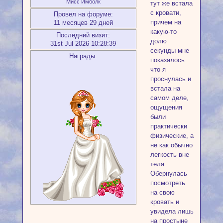
Мисс Имболк
тут же встала
с кровати,
Провел на форуме:
причем на
11 месяцев 29 дней
какую-то
Последний визит:
долю
31st Jul 2026 10:28:39
секунды мне
Награды:
показалось
что я
проснулась и
встала на
самом деле,
ощущения
были
практически
физические, а
не как обычно
легкость вне
тела.
Обернулась
посмотреть
на свою
кровать и
увидела лишь
на простыне