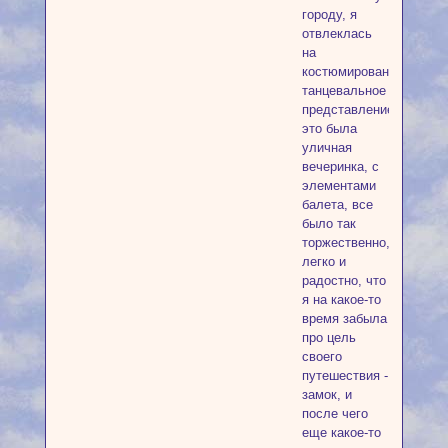
городу, я
отвлеклась
на
костюмированное
танцевальное
представление,
это была
уличная
вечеринка, с
элементами
балета, все
было так
торжественно,
легко и
радостно, что
я на какое-то
время забыла
про цель
своего
путешествия -
замок, и
после чего
еще какое-то