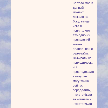
но тело мое в
данный
момент
лежало на
боку, ввиду
чего я
поняла, что
это одно из
проявлений
тонких
планов, но не
реал-тайм.
Выбирать не
приходилось,
и я
проследовала
к окну, не
могу точно
сейчас
определить,
что это была
за комната и
что это было