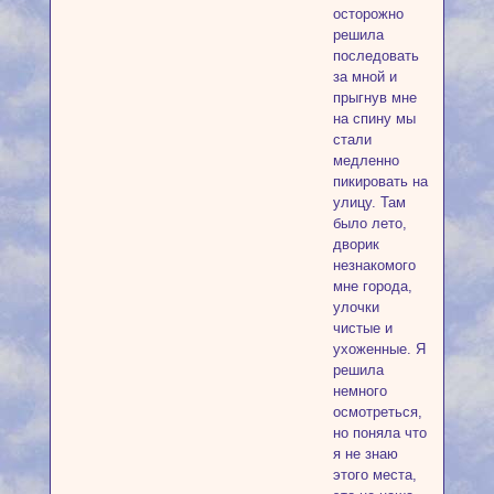
осторожно
решила
последовать
за мной и
прыгнув мне
на спину мы
стали
медленно
пикировать на
улицу. Там
было лето,
дворик
незнакомого
мне города,
улочки
чистые и
ухоженные. Я
решила
немного
осмотреться,
но поняла что
я не знаю
этого места,