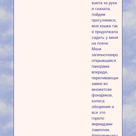
взяла за руки
и сказала,
пойдем
прогуляемся,
моя кошка так
и продолжала
сидеть у меня
на плече.
Меня
загипнотизировала
открывшаяся
панорама
впереди,
переливающиейся
замки во
множетсве
фонариков,
колеса
обозрения и
все это
горело
мириадами
лампочек.
Направившись