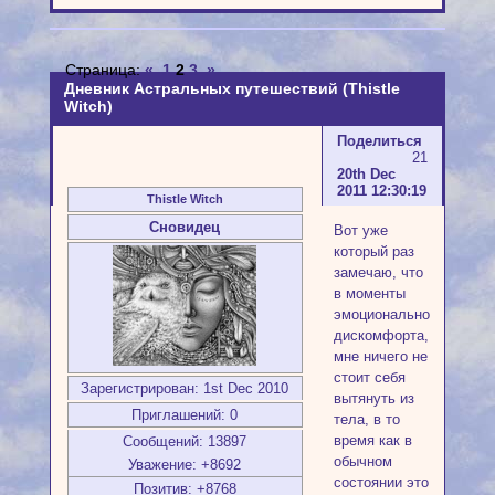
Страница:
«
1
2
3
»
Дневник Астральных путешествий (Thistle
Witch)
Поделиться
21
20th Dec
2011 12:30:19
Thistle Witch
Сновидец
Вот уже
который раз
замечаю, что
в моменты
эмоционального
дискомфорта,
мне ничего не
стоит себя
Зарегистрирован
: 1st Dec 2010
вытянуть из
Приглашений:
0
тела, в то
время как в
Сообщений:
13897
обычном
Уважение:
+8692
состоянии это
Позитив:
+8768