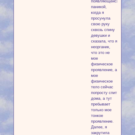
появляющейся
паникой,
когда я
просунула
свою руку
сквозь спину
девушки и
сказала, что я
неорганик,
что это не
мое
физическое
проявление, а
мое
физическое
тело сейчас
попросту спит
дома, а тут
пребывает
только мое
тонкое
проявление.
Далее, я
закрутила