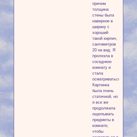
причем
толщина
стены была
наверное в
ширину с
хороший
такой кирпич,
сантиметров
20 на вид. Я
пролезла в
соседнюю
комнату и
стала
осматриваться.
Картинка
была очень
статичной, но
я все же
продолжала
ощюпывать
предметы в
комнате,
чтобы