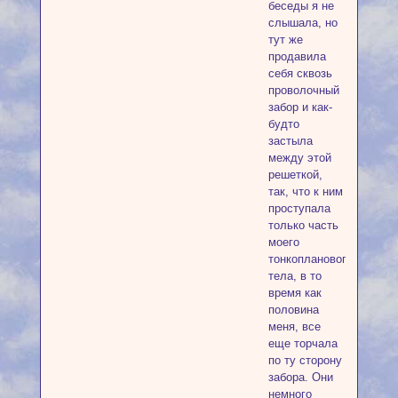
беседы я не
слышала, но
тут же
продавила
себя сквозь
проволочный
забор и как-
будто
застыла
между этой
решеткой,
так, что к ним
проступала
только часть
моего
тонкопланового
тела, в то
время как
половина
меня, все
еще торчала
по ту сторону
забора. Они
немного