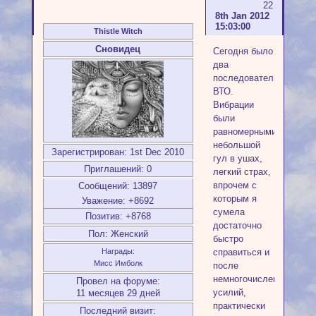
22
8th Jan 2012
15:03:00
Thistle Witch
Сновидец
Сегодня было
два
последовательных
ВТО.
Вибрации
были
равномерными,
небольшой
Зарегистрирован
: 1st Dec 2010
гул в ушах,
Приглашений:
0
легкий страх,
впрочем с
Сообщений:
13897
которым я
Уважение:
+8692
сумела
Позитив:
+8768
достаточно
Пол:
Женский
быстро
справиться и
Награды:
Мисс Имболк
после
немногочисленных
Провел на форуме:
усилий,
11 месяцев 29 дней
практически
Последний визит: