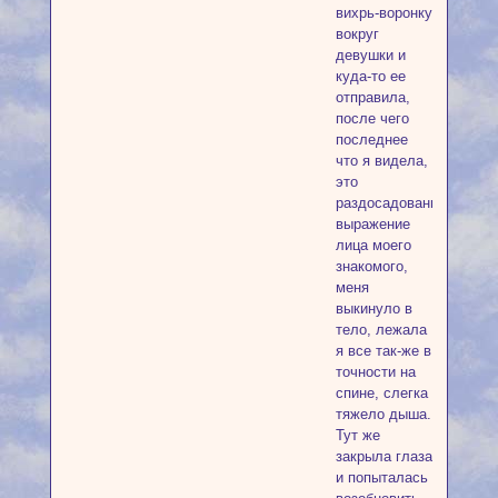
вихрь-воронку
вокруг
девушки и
куда-то ее
отправила,
после чего
последнее
что я видела,
это
раздосадованное
выражение
лица моего
знакомого,
меня
выкинуло в
тело, лежала
я все так-же в
точности на
спине, слегка
тяжело дыша.
Тут же
закрыла глаза
и попыталась