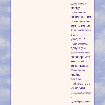
удивились
моему
появлению,
казалось я им
помешала, но
тем не менее
я не намерена
была
уходить. Я
подхвотила
девушку и
вытянула ее
за забор, мой
знакомый
тоже вышел.
Мне было
крайне
весело
наблюдать за
их легким
раздражением
и
одновременно