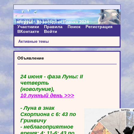
Форум
Новогодняя Ёлочка 2024
Участники
Правила
Поиск
Регистрация
ВКонтакте
Войти
Активные темы
Объявление
24 июня - фаза Луны: II
четверть
(новолуние),
10 лунный день >>>
- Луна в знак
Скорпиона с 6: 43 по
Гринвичу
- неблагоприятное
время: 4: 11-6: 43 по