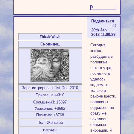
0
Поделиться
23
20th Jan
2012 11:00:29
Thistle Witch
Сновидец
Сегодня
кошка
разбудила в
половине
пятого утра,
после чего
удалось
задремать
Зарегистрирован
: 1st Dec 2010
только в
Приглашений:
0
районе шести,
половины
Сообщений:
13897
седьмого, но
Уважение:
+8692
сразу же
Позитив:
+8768
начались
Пол:
Женский
сильные
вибрации. Я
Награды: