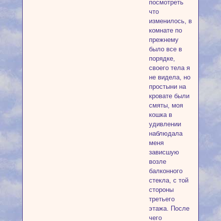
посмотреть
что
изменилось, в
комнате по
прежнему
было все в
порядке,
своего тела я
не видела, но
простыни на
кровате были
смяты, моя
кошка в
удивлении
наблюдала
меня
зависшую
возле
балконного
стекла, с той
стороны
третьего
этажа. После
чего