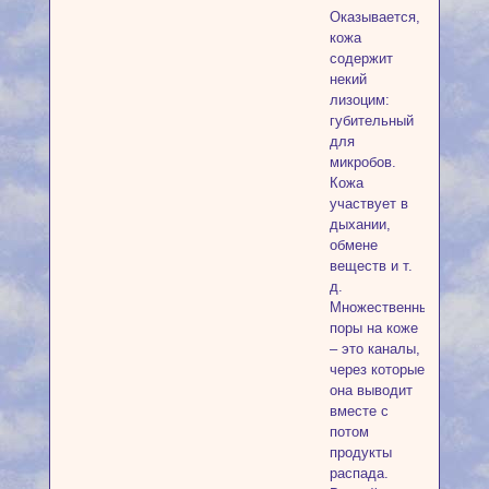
Оказывается,
кожа
содержит
некий
лизоцим:
губительный
для
микробов.
Кожа
участвует в
дыхании,
обмене
веществ и т.
д.
Множественные
поры на коже
– это каналы,
через которые
она выводит
вместе с
потом
продукты
распада.