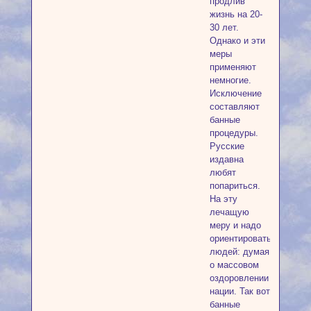
продлив
жизнь на 20-
30 лет.
Однако и эти
меры
применяют
немногие.
Исключение
составляют
банные
процедуры.
Русские
издавна
любят
попариться.
На эту
лечащую
меру и надо
ориентировать
людей: думая
о массовом
оздоровлении
нации. Так вот
банные