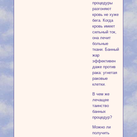
процедуры
разгоняют
кровь не хуже
бега. Когда
кровь имеет
сильный ток,
она лечит
больные
ткани. Банный
жар
эффективен
даже против
рака: угнетая
раковые
клетки.
В чем же
лечащее
таинство
банных
процедур?
Можно ли
получить