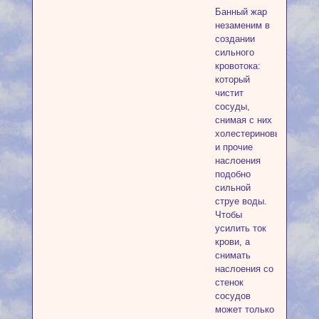
Банный жар
незаменим в
создании
сильного
кровотока:
который
чистит
сосуды,
снимая с них
холестериновые
и прочие
наслоения
подобно
сильной
струе воды.
Чтобы
усилить ток
крови, а
снимать
наслоения со
стенок
сосудов
может только