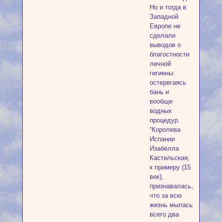
Но и тогда в
Западной
Европе не
сделали
выводов о
благостности
личной
гигиены:
остерегаясь
бань и
вообще
водных
процедур.
“Королева
Испании
Изабелла
Кастильская,
к примеру (15
век),
признавалась,
что за всю
жизнь мылась
всего два