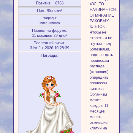
Позитив:
+8768
40С, ТО
НАЧИНАЕТСЯ
Пол:
Женский
ОТМИРАНИЕ
Награды:
РАКОВЫХ
Мисс Имболк
КЛЕТОК.
Провел на форуме:
Чтобы не
11 месяцев 29 дней
стареть и не
Последний визит:
гнуться под
31st Jul 2026 10:28:39
болезнями,
надо не дать
Награды:
процессам
распада
(старения)
опередить
процессы
синтеза.
Организм
может
каждые 11
месяцев
менять
отжившие
клетки на