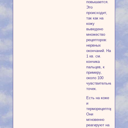
повышается.
Это
происходит,
так как на
кожу
выведено
множество
рецепторов:
нервных
окончаний. На
1 кв. см.
кончика
пальцев, к
примеру,
около 100
чувствительных
точек.
Есть на коже
и
терморецепторы.
Они
мгновенно
реагируют на