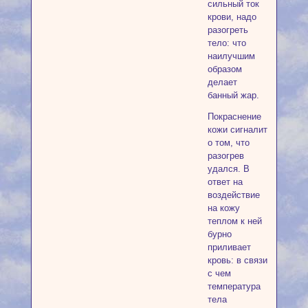
сильный ток
крови, надо
разогреть
тело: что
наилучшим
образом
делает
банный жар.
Покраснение
кожи сигналит
о том, что
разогрев
удался. В
ответ на
воздействие
на кожу
теплом к ней
бурно
приливает
кровь: в связи
с чем
температура
тела