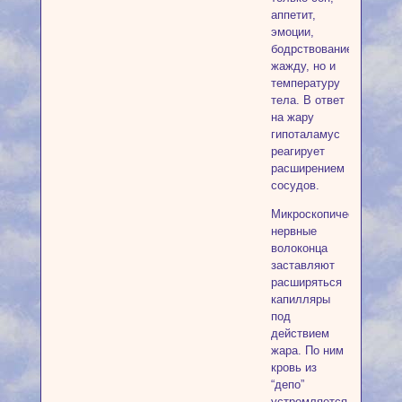
аппетит,
эмоции,
бодрствование,
жажду, но и
температуру
тела. В ответ
на жару
гипоталамус
реагирует
расширением
сосудов.
Микроскопические
нервные
волоконца
заставляют
расширяться
капилляры
под
действием
жара. По ним
кровь из
“депо”
устремляется