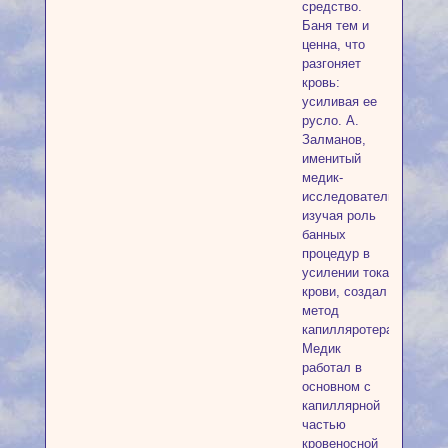
средство.
Баня тем и
ценна, что
разгоняет
кровь:
усиливая ее
русло. А.
Залманов,
именитый
медик-
исследователь,
изучая роль
банных
процедур в
усилении тока
крови, создал
метод
капилляротерапии.
Медик
работал в
основном с
капиллярной
частью
кровеносной