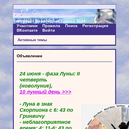
Форум
Новогодняя Ёлочка 2024
Участники
Правила
Поиск
Регистрация
ВКонтакте
Войти
Активные темы
Объявление
24 июня - фаза Луны: II
четверть
(новолуние),
10 лунный день >>>
- Луна в знак
Скорпиона с 6: 43 по
Гринвичу
- неблагоприятное
время: 4: 11-6: 43 по