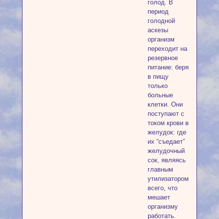
голод. В
период
голодной
аскезы
организм
переходит на
резервное
питание: беря
в пищу
только
больные
клетки. Они
поступают с
током крови в
желудок: где
их “съедает”
желудочный
сок, являясь
главным
утилизатором
всего, что
мешает
организму
работать.