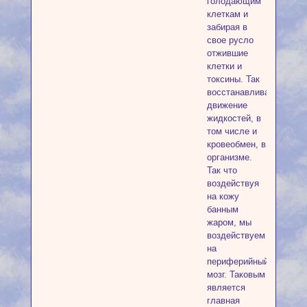
голодающим
клеткам и
забирая в
свое русло
отжившие
клетки и
токсины. Так
восстанавливается
движение
жидкостей, в
том числе и
кровеобмен, в
организме.
Так что
воздействуя
на кожу
банным
жаром, мы
воздействуем
на
периферийный
мозг. Таковым
является
главная