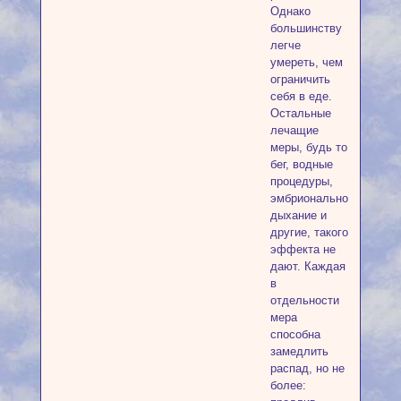
Однако
большинству
легче
умереть, чем
ограничить
себя в еде.
Остальные
лечащие
меры, будь то
бег, водные
процедуры,
эмбриональное
дыхание и
другие, такого
эффекта не
дают. Каждая
в
отдельности
мера
способна
замедлить
распад, но не
более: