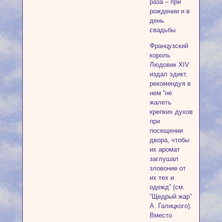
раза – при
рождении и в
день
свадьбы.
Французский
король
Людовик XIV
издал эдикт,
рекомендуя в
нем “не
жалеть
крепких духов
при
посещении
двора, чтобы
их аромат
заглушал
зловоние от
их тех и
одежд” (см.
“Щедрый жар”
А. Галицкого).
Вместо