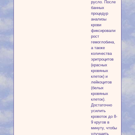
русло. После
банных
процедур
анализы
крови
фиксировали
рост
гемоглобина,
а также
количества
эритроцитов
(красных
кровяных
клеток) и
лейкоцитов
(белых
кровяных
клеток).
Достаточно
усилить
кровоток до 8-
9 кругов в
минуту, чтобы
улучшить