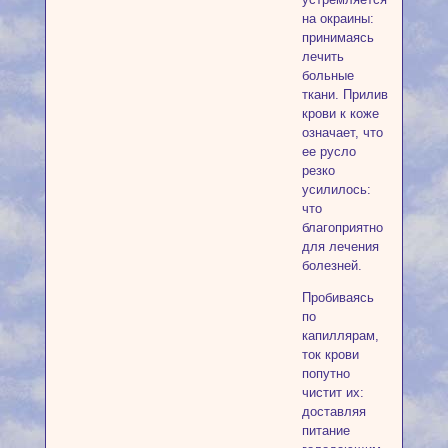
на окраины:
принимаясь
лечить
больные
ткани. Прилив
крови к коже
означает, что
ее русло
резко
усилилось:
что
благоприятно
для лечения
болезней.
Пробиваясь
по
капиллярам,
ток крови
попутно
чистит их:
доставляя
питание