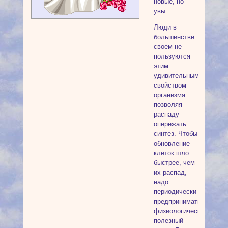
новые, но
увы…
Люди в
большинстве
своем не
пользуются
этим
удивительным
свойством
организма:
позволяя
распаду
опережать
синтез. Чтобы
обновление
клеток шло
быстрее, чем
их распад,
надо
периодически
предпринимать
физиологически
полезный