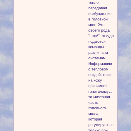
тепло:
передавая
возбуждение
в головной
мозг. Это
своего рода
“штаб”, откуда
подаются
команды
различным
системам.
Информацию
о тепловом
воздействии
на кожу
принимает
гипоталамус:
та мизерная
часть
головного
мозга,
которая
регулирует не
только сон,