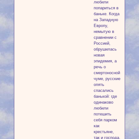
любили
попариться в
баньке. Когда
на Западную
Европу,
немытую в
сравнении с
Россией,
обрушилась
новая
эпидемия, а
речь о
смертоносной
чуме, русские
опять
спасались
банькой: где
одинаково
любили
потешить
себя парком
как
крестьяне,
так и господа.