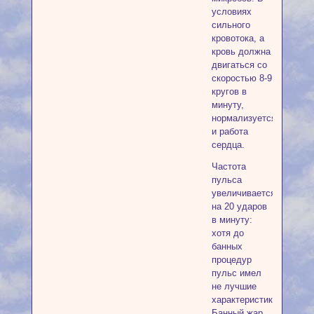
условиях
сильного
кровотока, а
кровь должна
двигаться со
скоростью 8-9
кругов в
минуту,
нормализуется
и работа
сердца.
Частота
пульса
увеличивается
на 20 ударов
в минуту:
хотя до
банных
процедур
пульс имел
не лучшие
характеристики.
Банный жар,