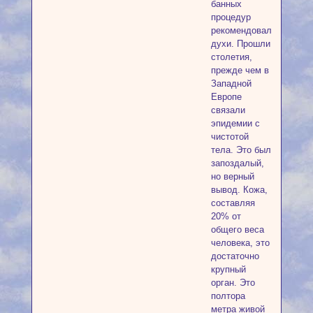
банных
процедур
рекомендовались
духи. Прошли
столетия,
прежде чем в
Западной
Европе
связали
эпидемии с
чистотой
тела. Это был
запоздалый,
но верный
вывод. Кожа,
составляя
20% от
общего веса
человека, это
достаточно
крупный
орган. Это
полтора
метра живой